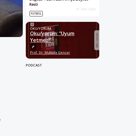
Resti
31 Tem 2026
FUTBOL
OKU/YORUM
Oku/yorum: “Uyum
Yetmez!”
Prof. Dr. Mustafa Gencer
PODCAST
e