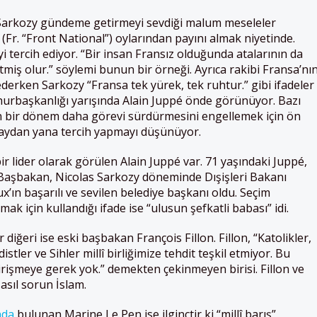
 Sarkozy gündeme getirmeyi sevdiği malum meseleler
(Fr. “Front National”) oylarından payını almak niyetinde.
i tercih ediyor. “Bir insan Fransız olduğunda atalarının da
tmiş olur.” söylemi bunun bir örneği. Ayrıca rakibi Fransa’nı
erken Sarkozy “Fransa tek yürek, tek ruhtur.” gibi ifadeler
hurbaşkanlığı yarışında Alain Juppé önde görünüyor. Bazı
in bir dönem daha görevi sürdürmesini engellemek için ön
aydan yana tercih yapmayı düşünüyor.
 bir lider olarak görülen Alain Juppé var. 71 yaşındaki Juppé,
Başbakan, Nicolas Sarkozy döneminde Dışişleri Bakanı
x’ın başarılı ve sevilen belediye başkanı oldu. Seçim
ak için kullandığı ifade ise “ulusun şefkatli babası” idi.
diğeri ise eski başbakan François Fillon. Fillon, “Katolikler,
stler ve Sihler millî birliğimize tehdit teşkil etmiyor. Bu
rişmeye gerek yok.” demekten çekinmeyen birisi. Fillon ve
asıl sorun İslam.
nda
bulunan Marine Le Pen ise ilginçtir ki “millî barış”