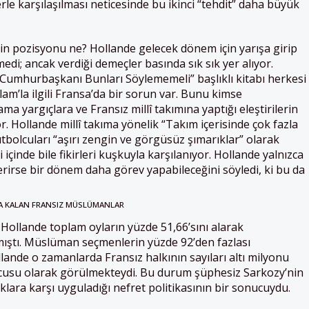
rle karşılaşılması neticesinde bu ikinci “tehdit” daha büyük
in pozisyonu ne? Hollande gelecek dönem için yarışa girip
di; ancak verdiği demeçler basında sık sık yer alıyor.
Cumhurbaşkanı Bunları Söylememeli” başlıklı kitabı herkesi
İslam’la ilgili Fransa’da bir sorun var. Bunu kimse
ma yargıçlara ve Fransız millî takımına yaptığı eleştirilerin
r. Hollande millî takıma yönelik “Takım içerisinde çok fazla
tbolcuları “aşırı zengin ve görgüsüz şımarıklar” olarak
i içinde bile fikirleri kuşkuyla karşılanıyor. Hollande yalnızca
terirse bir dönem daha görev yapabileceğini söyledi, ki bu da
A KALAN FRANSIZ MÜSLÜMANLAR
Hollande toplam oyların yüzde 51,66’sını alarak
ştı. Müslüman seçmenlerin yüzde 92’den fazlası
llande o zamanlarda Fransız halkının sayıları altı milyonu
ucusu olarak görülmekteydi. Bu durum şüphesiz Sarkozy’nin
klara karşı uyguladığı nefret politikasının bir sonucuydu.