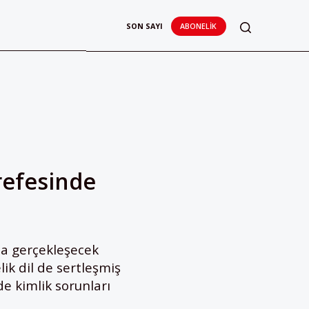
SON SAYI
ABONELIK
refesinde
ta gerçekleşecek
ik dil de sertleşmiş
e kimlik sorunları