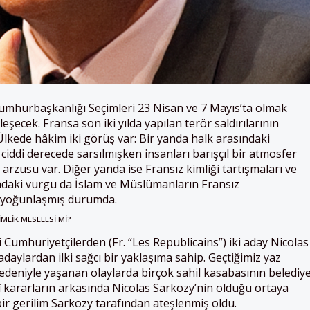
mhurbaşkanlığı Seçimleri 23 Nisan ve 7 Mayıs’ta olmak
eşecek. Fransa son iki yılda yapılan terör saldırılarının
 Ülkede hâkim iki görüş var: Bir yanda halk arasındaki
ddi derecede sarsılmışken insanları barışçıl bir atmosfer
 arzusu var. Diğer yanda ise Fransız kimliği tartışmaları ve
radaki vurgu da İslam ve Müslümanların Fransız
 yoğunlaşmış durumda.
IMLIK MESELESI MI?
 Cumhuriyetçilerden (Fr. “Les Republicains”) iki aday Nicolas
adaylardan ilki sağcı bir yaklaşıma sahip. Geçtiğimiz yaz
edeniyle yaşanan olaylarda birçok sahil kasabasının belediy
 kararların arkasında Nicolas Sarkozy’nin olduğu ortaya
bir gerilim Sarkozy tarafından ateşlenmiş oldu.