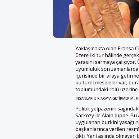
Yaklaşmakta olan Fransa Cu
üzere iki tur hâlinde gerçekl
yarasını sarmaya çalışıyor.
uyumluluk son zamanlarda ci
içerisinde bir araya getirme
kültürel meseleler var; bu
toplumundaki rolü üzerine
İNSANLARI BIR ARAYA GETIRMEK MI, K
Politik yelpazenin sağındaki
Sarkozy ile Alain Juppé. Bu 
uygulanan burkini yasağı n
başkanlarınca verilen resmî
çıktı. Yani aslında olmayan 