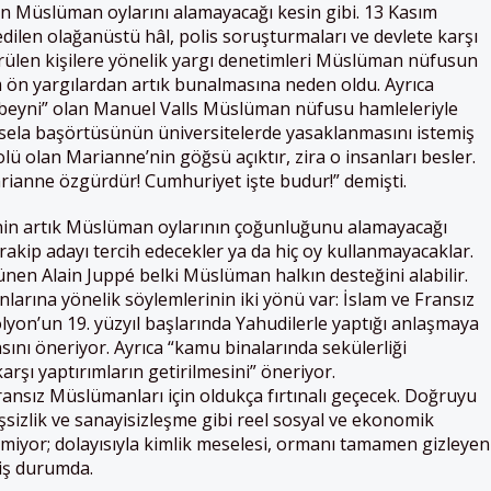
nin Müslüman oylarını alamayacağı kesin gibi. 13 Kasım
 edilen olağanüstü hâl, polis soruşturmaları ve devlete karşı
örülen kişilere yönelik yargı denetimleri Müslüman nüfusun
ön yargılardan artık bunalmasına neden oldu. Ayrıca
 beyni” olan Manuel Valls Müslüman nüfusu hamleleriyle
Mesela başörtüsünün üniversitelerde yasaklanmasını istemiş
lü olan Marianne’nin göğsü açıktır, zira o insanları besler.
rianne özgürdür! Cumhuriyet işte budur!” demişti.
’nin artık Müslüman oylarının çoğunluğunu alamayacağı
rakip adayı tercih edecekler ya da hiç oy kullanmayacaklar.
nen Alain Juppé belki Müslüman halkın desteğini alabilir.
arına yönelik söylemlerinin iki yönü var: İslam ve Fransız
yon’un 19. yüzyıl başlarında Yahudilerle yaptığı anlaşmaya
ını öneriyor. Ayrıca “kamu binalarında sekülerliği
rşı yaptırımların getirilmesini” öneriyor.
ansız Müslümanları için oldukça fırtınalı geçecek. Doğruyu
sizlik ve sanayisizleşme gibi reel sosyal ve ekonomik
miyor; dolayısıyla kimlik meselesi, ormanı tamamen gizleyen
iş durumda.