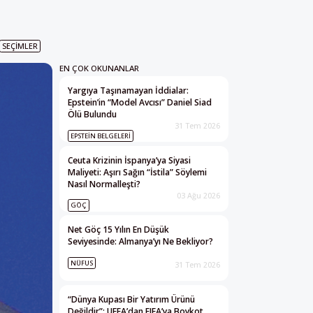
SEÇIMLER
EN ÇOK OKUNANLAR
Yargıya Taşınamayan İddialar:
Epstein’in “Model Avcısı” Daniel Siad
Ölü Bulundu
31 Tem 2026
EPSTEIN BELGELERI
Ceuta Krizinin İspanya’ya Siyasi
Maliyeti: Aşırı Sağın “İstila” Söylemi
Nasıl Normalleşti?
03 Ağu 2026
GÖÇ
Net Göç 15 Yılın En Düşük
Seviyesinde: Almanya’yı Ne Bekliyor?
NÜFUS
31 Tem 2026
“Dünya Kupası Bir Yatırım Ürünü
Değildir”: UEFA’dan FIFA’ya Boykot