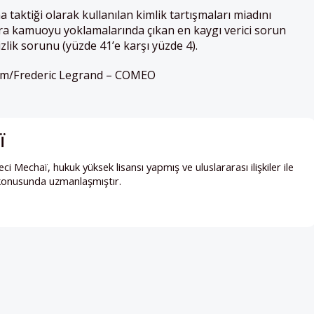
a taktiği olarak kullanılan kimlik tartışmaları miadını
ra kamuoyu yoklamalarında çıkan en kaygı verici sorun
sizlik sorunu (yüzde 41’e karşı yüzde 4).
com/Frederic Legrand – COMEO
ï
ci Mechaï, hukuk yüksek lisansı yapmış ve uluslararası ilişkiler ile
i konusunda uzmanlaşmıştır.