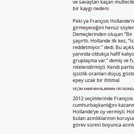
ve savaştan kaçan mültecile
bir kaygı nedeni.
Peki ya François Hollande’n
girmeyeceğini henüz söyleme
Demeçlerinden oluşan “Bir 
şaşırttı. Hollande ilk kez, “
reddetmiyor.” dedi. Bu açıkla
yanında oldukça hafif kalıyo
gruplaşma var.” demiş ve fu
nitelendirmişti. Kendi partis
işsizlik oranları düşüş gös
epey uzak bir ihtimal.
SEÇIM KAMPANYALARININ ORTASIND
2012 seçimlerinde François 
cumhurbaşkanlığını kazanmı
Hollande’ye oy vermişti. Ho
bulan azınlıklarının koruy
görev süresi boyunca azınlı