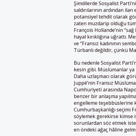
Şimdilerde Sosyalist Parti’
saldırılarının ardından ilan
potansiyel tehdit olarak g
zaten muzdarip olduğu tüm 
François Hollande’nin “sağ
hayal kırıklığına uğrattı. 
ve “Fransız kadınının sembo
Türbanlı değildir, çünkü Ma
Bu nedenle Sosyalist Parti
kesin gibi. Müslümanlar ya 
Daha uzlaşmacı olarak görü
Juppé’nin Fransız Müslümanl
Cumhuriyeti arasında Napol
benzer bir anlaşma yapılmas
engelleme teşebbüslerine ka
Cumhurbaşkanlığı seçimi Fr
söylemek gerekirse kimse iş
sorunlardan söz etmek iste
en öndeki ağaç hâline gelm