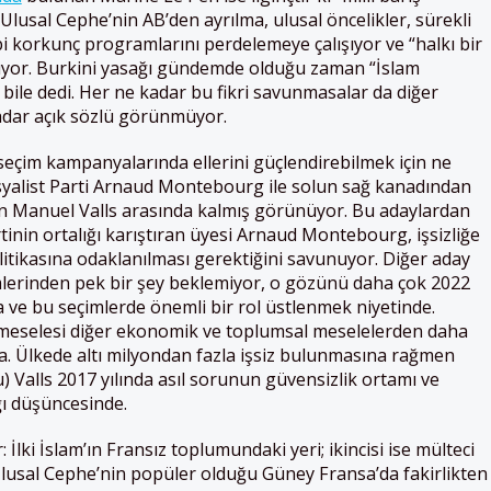
Ulusal Cephe’nin AB’den ayrılma, ulusal öncelikler, sürekli
 korkunç programlarını perdelemeye çalışıyor ve “halkı bir
uyor. Burkini yasağı gündemde olduğu zaman “İslam
bile dedi. Her ne kadar bu fikri savunmasalar da diğer
adar açık sözlü görünmüyor.
seçim kampanyalarında ellerini güçlendirebilmek için ne
yalist Parti Arnaud Montebourg ile solun sağ kanadından
n Manuel Valls arasında kalmış görünüyor. Bu adaylardan
inin ortalığı karıştıran üyesi Arnaud Montebourg, işsizliğe
litikasına odaklanılması gerektiğini savunuyor. Diğer aday
mlerinden pek bir şey beklemiyor, o gözünü daha çok 2022
 ve bu seçimlerde önemli bir rol üstlenmek niyetinde.
 meselesi diğer ekonomik ve toplumsal meselelerden daha
. Ülkede altı milyondan fazla işsiz bulunmasına rağmen
 Valls 2017 yılında asıl sorunun güvensizlik ortamı ve
ı düşüncesinde.
 İlki İslam’ın Fransız toplumundaki yeri; ikincisi ise mülteci
Ulusal Cephe’nin popüler olduğu Güney Fransa’da fakirlikten