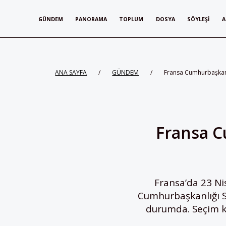
GÜNDEM
PANORAMA
TOPLUM
DOSYA
SÖYLEŞI
A
ANA SAYFA
/
GÜNDEM
/
Fransa Cumhurbaşkanl
Fransa C
Fransa’da 23 Ni
Cumhurbaşkanlığı Se
durumda. Seçim ka