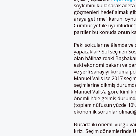
söylemini kullanarak âdeta 
göçmenleri hedef almak gibi
araya getirme” kartını oyn
Cumhuriyet ile uyumludur.” 
partiler bu konuda onun k
Peki solcular ne âlemde ve 
yapacaklar? Sol seçmen Sos
olan hâlihazırdaki Başbaka
eski ekonomi bakanı ve part
ve yerli sanayiyi koruma po
Manuel Valls ise 2017 seçi
seçimlerine dikmiş durumda
Manuel Valls’a göre kimlik
önemli hâle gelmiş durumda
(toplam nüfusun yüzde 10’u)
ekonomik sorunlar olmadığ
Burada iki önemli vurgu var:
krizi. Seçim dönemlerinde 