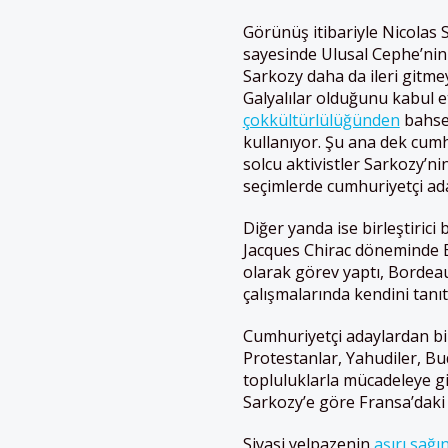
Görünüş itibariyle Nicolas
sayesinde Ulusal Cephe’nin 
Sarkozy daha da ileri gitmey
Galyalılar olduğunu kabul e
çokkültürlülüğünden
bahsed
kullanıyor. Şu ana dek cum
solcu aktivistler Sarkozy’n
seçimlerde cumhuriyetçi ad
Diğer yanda ise birleştirici
Jacques Chirac döneminde 
olarak görev yaptı, Bordeau
çalışmalarında kendini tanıtm
Cumhuriyetçi adaylardan bir 
Protestanlar, Yahudiler, Budi
topluluklarla mücadeleye gi
Sarkozy’e göre Fransa’daki 
Siyasi yelpazenin
aşırı sağı