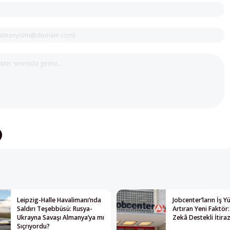
Leipzig-Halle Havalimanı’nda
Jobcenter’ların İş 
Saldırı Teşebbüsü: Rusya-
Artıran Yeni Faktör
Ukrayna Savaşı Almanya’ya mı
Zekâ Destekli İtiraz
Sıçrıyordu?