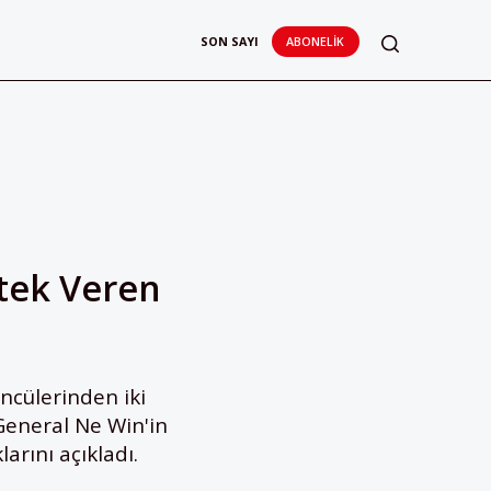
SON SAYI
ABONELIK
tek Veren
cülerinden iki
General Ne Win'in
arını açıkladı.