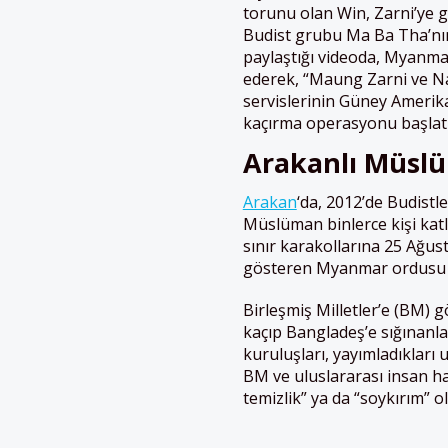
torunu olan Win, Zarni’ye g
Budist grubu Ma Ba Tha’nın
paylaştığı videoda, Myanmar 
ederek, “Maung Zarni ve Nay
servislerinin Güney Amerika’
kaçırma operasyonu başlatma
Arakanlı Müslü
Arakan
‘da, 2012’de Budistl
Müslüman binlerce kişi katle
sınır karakollarına 25 Ağus
gösteren Myanmar ordusu ve B
Birleşmiş Milletler’e (BM)
kaçıp Bangladeş’e sığınanlar
kuruluşları, yayımladıkları 
BM ve uluslararası insan ha
temizlik” ya da “soykırım” o