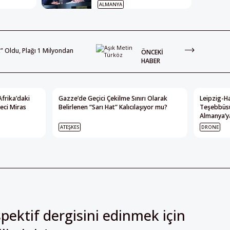
ALMANYA
k” Oldu, Plağı 1 Milyondan
ÖNCEKI
HABER
Afrika’daki
Gazze’de Geçici Çekilme Sınırı Olarak
Leipzig-Ha
eci Miras
Belirlenen “Sarı Hat” Kalıcılaşıyor mu?
Teşebbüsü
Almanya’ya
ATEŞKES
DRONE
pektif dergisini edinmek için