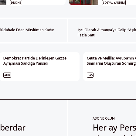
DRONE
SOSYAL YARDIM
a Müdahale Eden Müslüman Kadın
İşçi Olarak Almanya’ya Gelip “Aşı
Fazla Sattı
Demokrat Partide Derinleşen Gazze
Ceuta ve Melilla: Avrupa’nın 
Ayrışması Sandığa Yansıdı
Sınırlarını Oluşturan Sömürg
ABD
FAS
ABONE OLUN
aberdar
Her ay Pers