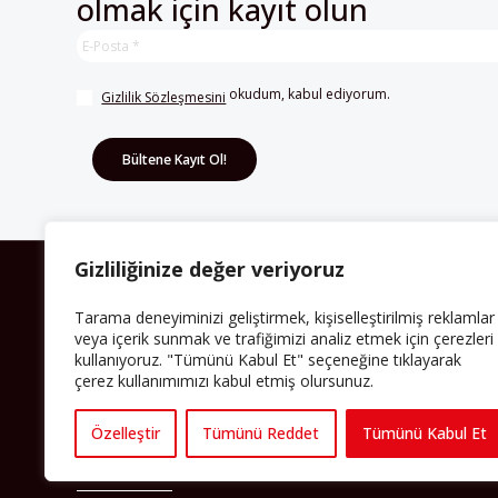
olmak için kayıt olun
 okudum, kabul ediyorum.
Gizlilik Sözleşmesini
Gizliliğinize değer veriyoruz
HAKKIMIZDA
Tarama deneyiminizi geliştirmek, kişiselleştirilmiş reklamlar
veya içerik sunmak ve trafiğimizi analiz etmek için çerezleri
Avrupa’ya işçi göçü yarım asrı ardında bırakırken
Müslümanlar da bulundukları ülkelerde kalıcı hâle
kullanıyoruz. "Tümünü Kabul Et" seçeneğine tıklayarak
geldiler. Bu durum “vatan”, “aidiyet”, “İslam” ve “Avrupa”
çerez kullanımımızı kabul etmiş olursunuz.
gibi birçok kavramın çift taraflı olarak sorgulanmasına
neden oldu. Avrupa’da yerleşik bir Müslüman cemaatin
oluşması, hem yerleşik kültür ve siyasi düzen için, hem
Özelleştir
Tümünü Reddet
Tümünü Kabul Et
de Müslümanlar için yeni sorulara da kapı araladı.
Yazının devamı