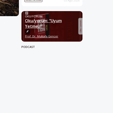
03 Ağu 2026
OKU/YORUM
Oku/yorum: “Uyum
Yetmez!”
Prof. Dr. Mustafa Gencer
PODCAST