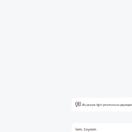
Bu yazıyla ilgili yorumunuzu paylaşab
İsim, Soyisim