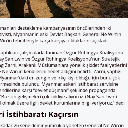
ümanları destekleme kampanyasının öncülerinden iki
ivisti, Myanmar’ın eski Devlet Başkanı General Ne Win’in
n’in tehditleriyle karşı karşıya olduklarını açıkladı.
yaptıkları çalışmalarla tanınan Özgür Rohingya Koalisyonu
 San Lwin ve Özgür Rohingya Koalisyonu’nun Stratejik
g Zarni, Arakanlı Müslümanlara yönelik şiddet faaliyetlerini
 Ne Win’in kendilerini hedef aldığını belirtti. Zarni, yaptığı
yanmar’daki en zengin ve ırkçı kişi olduğu için bunu çok
dirmesinde bulundu. Myanmar askeri istihbarat servisine
kendilerine karşı “devlet düşmanı” şeklinde propaganda
“Bu son gelişmeleri çok ciddiye alıyoruz. (Nay San Lwin)
l olmak üzere ilgili devlet kurumlarına bilgi veriyoruz.” dedi.
 İstihbaratı Kaçırsın
 kadar 26 sene demir yumrukla yöneten General Ne Win’in