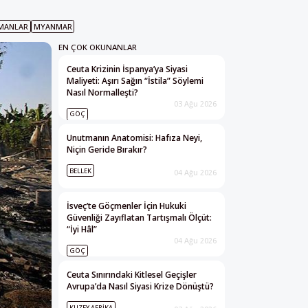
MANLAR
MYANMAR
EN ÇOK OKUNANLAR
Ceuta Krizinin İspanya’ya Siyasi
Maliyeti: Aşırı Sağın “İstila” Söylemi
Nasıl Normalleşti?
03 Ağu 2026
GÖÇ
Unutmanın Anatomisi: Hafıza Neyi,
Niçin Geride Bırakır?
BELLEK
04 Ağu 2026
İsveç’te Göçmenler İçin Hukuki
Güvenliği Zayıflatan Tartışmalı Ölçüt:
“İyi Hâl”
04 Ağu 2026
GÖÇ
Ceuta Sınırındaki Kitlesel Geçişler
Avrupa’da Nasıl Siyasi Krize Dönüştü?
KUZEY AFRIKA