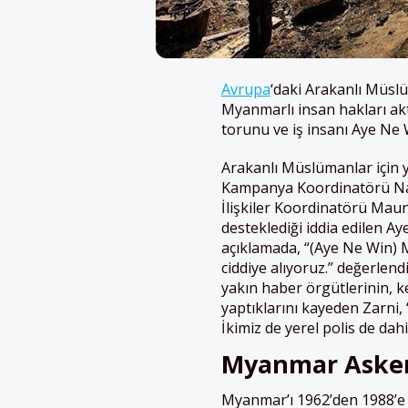
Avrupa
‘daki Arakanlı Müsl
Myanmarlı insan hakları akt
torunu ve iş insanı Aye Ne Wi
Arakanlı Müslümanlar için 
Kampanya Koordinatörü Nay
İlişkiler Koordinatörü Maun
desteklediği iddia edilen Aye
açıklamada, “(Aye Ne Win) M
ciddiye alıyoruz.” değerlen
yakın haber örgütlerinin, 
yaptıklarını kayeden Zarni, 
İkimiz de yerel polis de dahi
Myanmar Askeri
Myanmar’ı 1962’den 1988’e