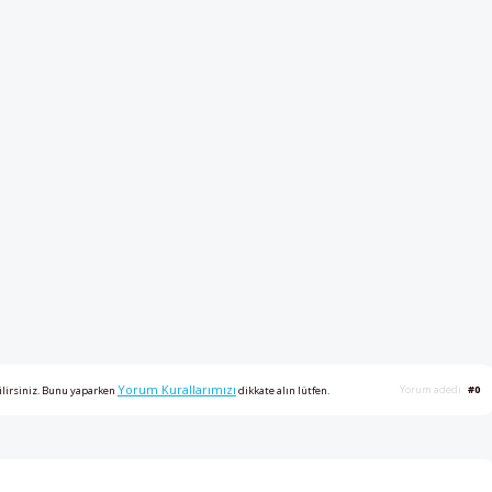
Yorum Kurallarımızı
Yorum adedi
#0
ilirsiniz. Bunu yaparken
dikkate alın lütfen.