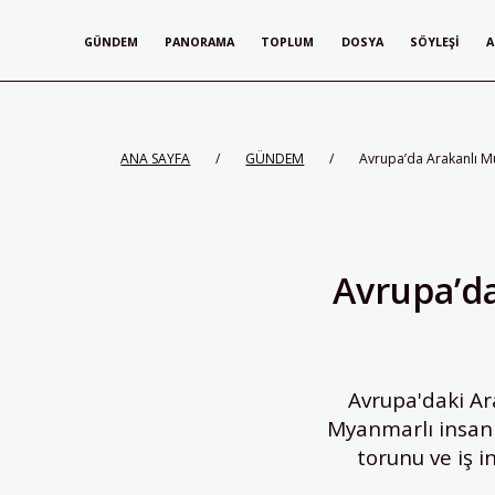
GÜNDEM
PANORAMA
TOPLUM
DOSYA
SÖYLEŞI
A
ANA SAYFA
/
GÜNDEM
/
Avrupa’da Arakanlı Mü
Avrupa’d
Avrupa'daki A
Myanmarlı insan 
torunu ve iş i