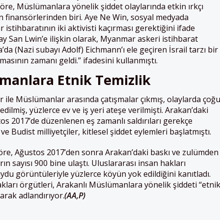
öre, Müslümanlara yönelik şiddet olaylarında etkin ırkçı
 finansörlerinden biri. Aye Ne Win, sosyal medyada
istihbaratının iki aktivisti kaçırması gerektiğini ifade
 San Lwin’e ilişkin olarak, Myanmar askeri istihbarat
da (Nazi subayı Adolf) Eichmann’ı ele geçiren İsrail tarzı bir
sının zamanı geldi.” ifadesini kullanmıştı.
manlara Etnik Temizlik
er ile Müslümanlar arasında çatışmalar çıkmış, olaylarda çoğ
dilmiş, yüzlerce ev ve iş yeri ateşe verilmişti. Arakan’daki
tos 2017’de düzenlenen eş zamanlı saldırıları gerekçe
udist milliyetçiler, kitlesel şiddet eylemleri başlatmıştı.
 göre, Ağustos 2017’den sonra Arakan’daki baskı ve zulümden
ın sayısı 900 bine ulaştı. Uluslararası insan hakları
uydu görüntüleriyle yüzlerce köyün yok edildiğini kanıtladı.
kları örgütleri, Arakanlı Müslümanlara yönelik şiddeti “etni
larak adlandırıyor.
(AA,P)