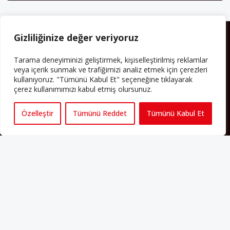
HAKKIMIZDA
Gizliliğinize değer veriyoruz
Avrupa’ya işçi göçü yarım asrı ardında bırakırken Müslümanlar da
Tarama deneyiminizi geliştirmek, kişiselleştirilmiş reklamlar
bulundukları ülkelerde kalıcı hâle geldiler. Bu durum “vatan”,
veya içerik sunmak ve trafiğimizi analiz etmek için çerezleri
“aidiyet”, “İslam” ve “Avrupa” gibi birçok kavramın çift taraflı olarak
kullanıyoruz. "Tümünü Kabul Et" seçeneğine tıklayarak
sorgulanmasına neden oldu. Avrupa’da yerleşik bir Müslüman
çerez kullanımımızı kabul etmiş olursunuz.
cemaatin oluşması, hem yerleşik kültür ve siyasi düzen için, hem
de Müslümanlar için yeni sorulara da kapı araladı.
Özelleştir
Tümünü Reddet
Tümünü Kabul Et
Yazının devamı
PERSPEKTIF’I SOSYAL MEDYADA TAKIP EDEBILIRSINIZ