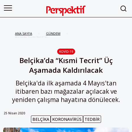
ANA SAYFA
GÜNDEM
/
/
Belçika’da “Kısmi Tecrit” Üç
Aşamada Kaldırılacak
KOVID-19
Belçika’da “Kısmi Tecrit” Üç
Aşamada Kaldırılacak
Belçika'da ilk aşamada 4 Mayıs'tan
itibaren bazı mağazalar açılacak ve
yeniden çalışma hayatına dönülecek.
25 Nisan 2020
BELÇIKA
KORONAVIRÜS
TEDBIR