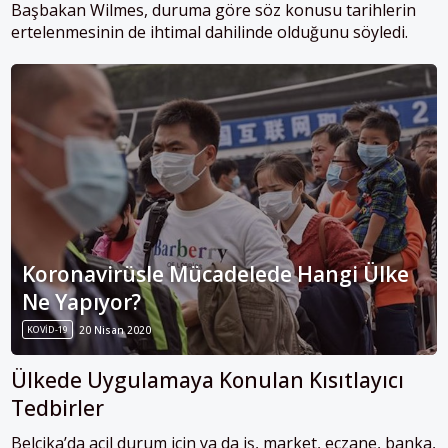
Başbakan Wilmes, duruma göre söz konusu tarihlerin
ertelenmesinin de ihtimal dahilinde olduğunu söyledi.
Koronavirüsle Mücadelede Hangi Ülke
Ne Yapıyor?
KOVID-19
20 Nisan 2020
Ülkede Uygulamaya Konulan Kısıtlayıcı
Tedbirler
Belçika’da acil durum için ya da iş, market, eczane, banka,