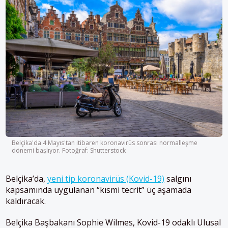
Belçika'da 4 Mayıs'tan itibaren koronavirüs sonrası normalleşme
dönemi başlıyor. Fotoğraf: Shutterstock
Belçika’da,
yeni tip koronavirüs (Kovid-19)
salgını
kapsamında uygulanan “kısmi tecrit” üç aşamada
kaldıracak.
Belçika Başbakanı Sophie Wilmes, Kovid-19 odaklı Ulusal