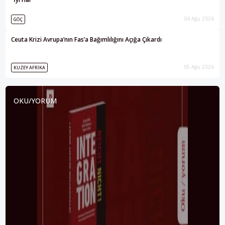
04 Ağu 2026
GÖÇ
Ceuta Krizi Avrupa’nın Fas’a Bağımlılığını Açığa Çıkardı
05 Ağu 2026
KUZEY AFRIKA
OKU/YORUM