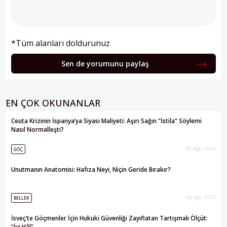
*Tüm alanları doldurunuz
Sen de yorumunu paylaş
EN ÇOK OKUNANLAR
Ceuta Krizinin İspanya’ya Siyasi Maliyeti: Aşırı Sağın “İstila” Söylemi
Nasıl Normalleşti?
03 Ağu 2026
GÖÇ
Unutmanın Anatomisi: Hafıza Neyi, Niçin Geride Bırakır?
04 Ağu 2026
BELLEK
İsveç’te Göçmenler İçin Hukuki Güvenliği Zayıflatan Tartışmalı Ölçüt:
“İyi Hâl”