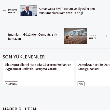
Almanya’da Sivil Toplum ve Siyasilerden
SONRAKI
Müslümanlara Ramazan Tebriği
HABER
İmamların Gözünden Cemaatsiz İlk
ÖNCEKI
Ramazan
HABER
SON YÜKLENENLER
Bilet Kontrollerini Haritada Gösteren FreiFahren
Demokrat Partide Deri
Uygulaması Berlin’de Tartışma Yarattı
Sandığa Yansıdı
ALMANYA
ABD
HABER BÜLTENİ