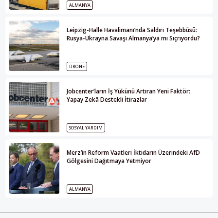
ALMANYA
Leipzig-Halle Havalimanı’nda Saldırı Teşebbüsü:
Rusya-Ukrayna Savaşı Almanya’ya mı Sıçrıyordu?
DRONE
Jobcenter’ların İş Yükünü Artıran Yeni Faktör:
Yapay Zekâ Destekli İtirazlar
SOSYAL YARDIM
Merz’in Reform Vaatleri İktidarın Üzerindeki AfD
Gölgesini Dağıtmaya Yetmiyor
ALMANYA