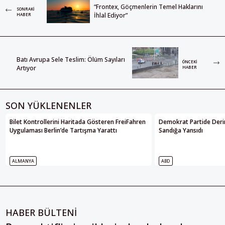
“Frontex, Göçmenlerin Temel Haklarını
SONRAKI
İhlal Ediyor”
HABER
Batı Avrupa Sele Teslim: Ölüm Sayıları
ÖNCEKI
Artıyor
HABER
SON YÜKLENENLER
Bilet Kontrollerini Haritada Gösteren FreiFahren
Demokrat Partide Deri
Uygulaması Berlin’de Tartışma Yarattı
Sandığa Yansıdı
ALMANYA
ABD
HABER BÜLTENİ