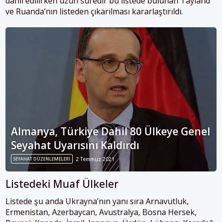
dahil edilirken uzun süredir bu listede bulunan Tayland
ve Ruanda’nın listeden çıkarılması kararlaştırıldı.
Almanya, Türkiye Dahil 80 Ülkeye Genel
Seyahat Uyarısını Kaldırdı
SEYAHAT DÜZENLEMELERI
2 Temmuz 2021
Listedeki Muaf Ülkeler
Listede şu anda Ukrayna’nın yanı sıra Arnavutluk,
Ermenistan, Azerbaycan, Avustralya, Bosna Hersek,