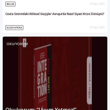
04 Ağu 2026
BELLEK
Ceuta Sınırındaki Kitlesel Geçişler Avrupa’da Nasıl Siyasi Krize Dönüştü?
03 Ağu 2026
KUZEY AFRIKA
OKU/YORUM
Oku/yorum: “Uyum Yetmez!”