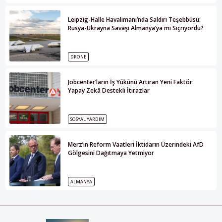
Leipzig-Halle Havalimanı’nda Saldırı Teşebbüsü:
Rusya-Ukrayna Savaşı Almanya’ya mı Sıçrıyordu?
DRONE
Jobcenter’ların İş Yükünü Artıran Yeni Faktör:
Yapay Zekâ Destekli İtirazlar
SOSYAL YARDIM
Merz’in Reform Vaatleri İktidarın Üzerindeki AfD
Gölgesini Dağıtmaya Yetmiyor
ALMANYA