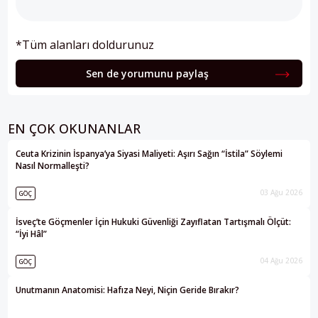
*Tüm alanları doldurunuz
Sen de yorumunu paylaş
EN ÇOK OKUNANLAR
Ceuta Krizinin İspanya’ya Siyasi Maliyeti: Aşırı Sağın “İstila” Söylemi
Nasıl Normalleşti?
03 Ağu 2026
GÖÇ
İsveç’te Göçmenler İçin Hukuki Güvenliği Zayıflatan Tartışmalı Ölçüt:
“İyi Hâl”
04 Ağu 2026
GÖÇ
Unutmanın Anatomisi: Hafıza Neyi, Niçin Geride Bırakır?