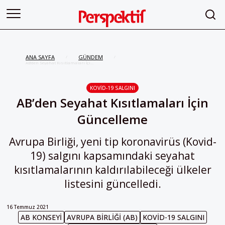
ANA SAYFA
GÜNDEM
/
/
AB’den Seyahat Kısıtlamaları İçin
Güncelleme
KOVID-19 SALGINI
AB’den Seyahat Kısıtlamaları İçin
Güncelleme
Avrupa Birliği, yeni tip koronavirüs (Kovid-
19) salgını kapsamındaki seyahat
kısıtlamalarının kaldırılabileceği ülkeler
listesini güncelledi.
16 Temmuz 2021
AB KONSEYI
AVRUPA BIRLIĞI (AB)
KOVID-19 SALGINI