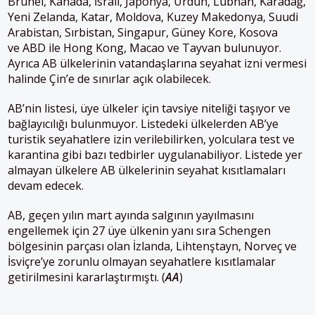
Brunei, Kanada, İsrail, Japonya, Ürdün, Lübnan, Karadağ,
Yeni Zelanda, Katar, Moldova, Kuzey Makedonya, Suudi
Arabistan, Sırbistan, Singapur, Güney Kore, Kosova
ve
ABD
ile Hong Kong, Macao ve Tayvan bulunuyor.
Ayrıca AB ülkelerinin vatandaşlarına seyahat izni vermesi
halinde Çin’e de sınırlar açık olabilecek.
AB’nin listesi, üye ülkeler için tavsiye niteliği taşıyor ve
bağlayıcılığı bulunmuyor. Listedeki ülkelerden AB’ye
turistik seyahatlere izin verilebilirken, yolculara test ve
karantina gibi bazı tedbirler uygulanabiliyor. Listede yer
almayan ülkelere AB ülkelerinin seyahat kısıtlamaları
devam edecek.
AB, geçen yılın mart ayında salgının yayılmasını
engellemek için 27 üye ülkenin yanı sıra Schengen
bölgesinin parçası olan İzlanda, Lihtenştayn, Norveç ve
İsviçre’ye zorunlu olmayan seyahatlere kısıtlamalar
getirilmesini kararlaştırmıştı. (
AA
)