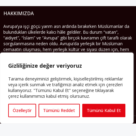
HAKKIMIZDA
Avrupa’ya işçi göçü yarım asrı ardında bırakırken Müslümanlar da
bulundukları ülkelerde kalıcı hâle geldiler. Bu durum “vatan”,
“aidiyet”, “İslam” ve “Avrupa” gibi birçok kavramın çift taraflı olarak
sorgulanmasına neden oldu. Avrupa’da yerleşik bir Müslüman
cemaatin oluşması, hem yerleşik kültür ve siyasi düzen için, hem
de Müslümanlar için yeni sorulara da kapı araladı.
Yazının devamı
Gizliliğinize değer veriyoruz
Tarama deneyiminizi geliştirmek, kişiselleştirilmiş reklamlar
PERSPEKTIF’I SOSYAL MEDYADA TAKIP EDEBILIRSINIZ
veya içerik sunmak ve trafiğimizi analiz etmek için çerezleri
kullanıyoruz. "Tümünü Kabul Et" seçeneğine tıklayarak
çerez kullanımımızı kabul etmiş olursunuz.
Özelleştir
Tümünü Reddet
Tümünü Kabul Et