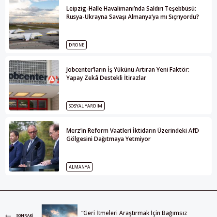
Leipzig-Halle Havalimanı’nda Saldırı Teşebbüsü:
Rusya-Ukrayna Savaşı Almanya’ya mı Sıçrıyordu?
DRONE
Jobcenter’ların İş Yükünü Artıran Yeni Faktör:
Yapay Zekâ Destekli İtirazlar
SOSYAL YARDIM
Merz’in Reform Vaatleri İktidarın Üzerindeki AfD
Gölgesini Dağıtmaya Yetmiyor
ALMANYA
“Geri İtmeleri Araştırmak İçin Bağımsız
SONRAKI