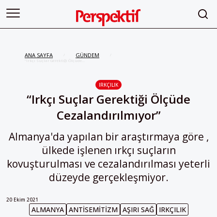
ANA SAYFA
GÜNDEM
/
/
“Irkçı Suçlar Gerektiği Ölçüde
Cezalandırılmıyor”
IRKÇILIK
“Irkçı Suçlar Gerektiği Ölçüde
Cezalandırılmıyor”
Almanya'da yapılan bir araştırmaya göre ,
ülkede işlenen ırkçı suçların
kovuşturulması ve cezalandırılması yeterli
düzeyde gerçekleşmiyor.
20 Ekim 2021
ALMANYA
ANTISEMITIZM
AŞIRI SAĞ
IRKÇILIK