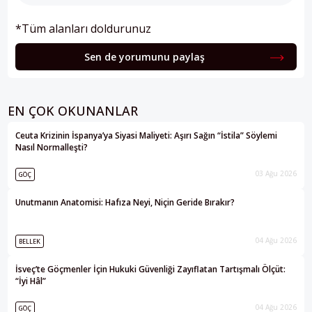
*Tüm alanları doldurunuz
Sen de yorumunu paylaş
EN ÇOK OKUNANLAR
Ceuta Krizinin İspanya’ya Siyasi Maliyeti: Aşırı Sağın “İstila” Söylemi
Nasıl Normalleşti?
03 Ağu 2026
GÖÇ
Unutmanın Anatomisi: Hafıza Neyi, Niçin Geride Bırakır?
04 Ağu 2026
BELLEK
İsveç’te Göçmenler İçin Hukuki Güvenliği Zayıflatan Tartışmalı Ölçüt:
“İyi Hâl”
04 Ağu 2026
GÖÇ