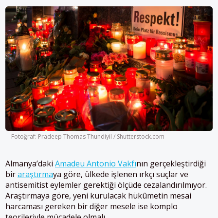
Fotoğraf: Pradeep Thomas Thundiyil / Shutterstock.com
Almanya’daki
Amadeu Antonio Vakfı
nın gerçekleştirdiği
bir
araştırma
ya göre, ülkede işlenen ırkçı suçlar ve
antisemitist eylemler gerektiği ölçüde cezalandırılmıyor.
Araştırmaya göre, yeni kurulacak hükûmetin mesai
harcaması gereken bir diğer mesele ise komplo
teorileriyle mücadele olmalı.