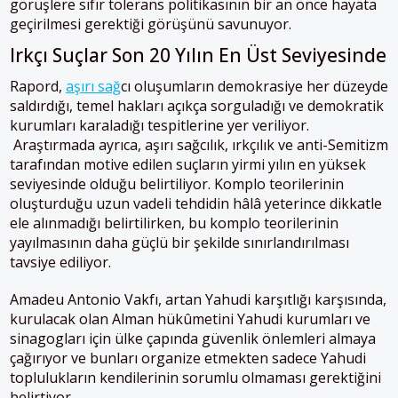
görüşlere sıfır tolerans politikasının bir an önce hayata
geçirilmesi gerektiği görüşünü savunuyor.
Irkçı Suçlar Son 20 Yılın En Üst Seviyesinde
Rapord,
aşırı sağ
cı oluşumların demokrasiye her düzeyde
saldırdığı, temel hakları açıkça sorguladığı ve demokratik
kurumları karaladığı tespitlerine yer veriliyor.
Araştırmada ayrıca, aşırı sağcılık, ırkçılık ve anti-Semitizm
tarafından motive edilen suçların yirmi yılın en yüksek
seviyesinde olduğu belirtiliyor. Komplo teorilerinin
oluşturduğu uzun vadeli tehdidin hâlâ yeterince dikkatle
ele alınmadığı belirtilirken, bu komplo teorilerinin
yayılmasının daha güçlü bir şekilde sınırlandırılması
tavsiye ediliyor.
Amadeu Antonio Vakfı, artan Yahudi karşıtlığı karşısında,
kurulacak olan Alman hükûmetini Yahudi kurumları ve
sinagogları için ülke çapında güvenlik önlemleri almaya
çağırıyor ve bunları organize etmekten sadece Yahudi
toplulukların kendilerinin sorumlu olmaması gerektiğini
belirtiyor.