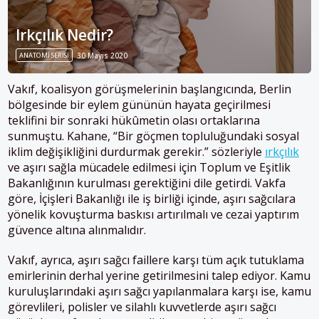
Irkçılık Nedir?
ANATOMİ SERİSİ
30 Mayıs 2020
Vakıf, koalisyon görüşmelerinin başlangıcında, Berlin
bölgesinde bir eylem gününün hayata geçirilmesi
teklifini bir sonraki hükûmetin olası ortaklarına
sunmuştu. Kahane, “Bir göçmen topluluğundaki sosyal
iklim değişikliğini durdurmak gerekir.” sözleriyle
ırkçılık
ve aşırı sağla mücadele edilmesi için Toplum ve Eşitlik
Bakanlığının kurulması gerektiğini dile getirdi. Vakfa
göre, İçişleri Bakanlığı ile iş birliği içinde, aşırı sağcılara
yönelik kovuşturma baskısı artırılmalı ve cezai yaptırım
güvence altına alınmalıdır.
Vakıf, ayrıca, aşırı sağcı faillere karşı tüm açık tutuklama
emirlerinin derhal yerine getirilmesini talep ediyor. Kamu
kuruluşlarındaki aşırı sağcı yapılanmalara karşı ise, kamu
görevlileri, polisler ve silahlı kuvvetlerde aşırı sağcı