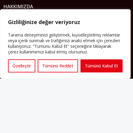
HAKKIMIZDA
Avrupa’ya işçi göçü yarım asrı ardında bırakırken Müslümanlar da
Gizliliğinize değer veriyoruz
bulundukları ülkelerde kalıcı hâle geldiler. Bu durum “vatan”,
“aidiyet”, “İslam” ve “Avrupa” gibi birçok kavramın çift taraflı olarak
Tarama deneyiminizi geliştirmek, kişiselleştirilmiş reklamlar
sorgulanmasına neden oldu. Avrupa’da yerleşik bir Müslüman
veya içerik sunmak ve trafiğimizi analiz etmek için çerezleri
cemaatin oluşması, hem yerleşik kültür ve siyasi düzen için, hem
kullanıyoruz. "Tümünü Kabul Et" seçeneğine tıklayarak
de Müslümanlar için yeni sorulara da kapı araladı.
çerez kullanımımızı kabul etmiş olursunuz.
Yazının devamı
Özelleştir
Tümünü Reddet
Tümünü Kabul Et
PERSPEKTIF’I SOSYAL MEDYADA TAKIP EDEBILIRSINIZ