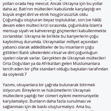
yolları orada hep mevcut. Ancak Ukrayna için bu yollar
daha az. Batı’nın mültecileri kabulünde karşılaştığı en
büyük engel dinî ve etnik hoşgörüsüzlük oldu.
Çoğunluğu oluşturan beyaz topluluklar, son (ve hâlâ)
devam eden mülteci krizi sırasında, çoğunlukla İslam’a
mensup siyah ve kahverengi göçmenleri kabullenmekte
zorlandılar. Ukrayna ile birlikte bu bariyerlerin çoğu
kaybolmuş durumda. Ukraynalılar milliyet açısından
yabancı olarak addedilseler de bu insanların çoğu
gittikleri Batılı ülkelerdeki ırksal ve dinî çoğunluğun
üyeleri olarak varlar. Gerçekten de Ukraynalı mültecileri
Orta Doğu’dan ya da Afrika’dan gelen Müslümanlara
tercih eden bir çifte standart olduğu başkaları tarafından
da söylendi.7
Yazımı, okuyanlara bir çağrıda bulunarak bitirmek
istiyorum. Bireylerin ve hükûmetlerin Ukraynalı
mültecilere yaptığı her cömert eylemi memnuniyetle
karşılamalıyız. Bunların daha fazla sunulması ve
sağlanması için de baskı oluşturmalıyız. Ama bu,