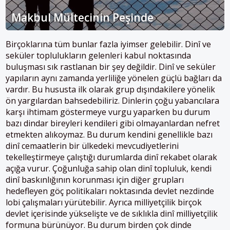
Makbul Mültecinin Peşinde
Birçoklarına tüm bunlar fazla iyimser gelebilir. Dinî ve
seküler toplulukların gelenleri kabul noktasında
buluşması sık rastlanan bir şey değildir. Dinî ve seküler
yapıların aynı zamanda yerliliğe yönelen güçlü bağları da
vardır. Bu hususta ilk olarak grup dışındakilere yönelik
ön yargılardan bahsedebiliriz. Dinlerin çoğu yabancılara
karşı ihtimam göstermeye vurgu yaparken bu durum
bazı dindar bireyleri kendileri gibi olmayanlardan nefret
etmekten alıkoymaz. Bu durum kendini genellikle bazı
dinî cemaatlerin bir ülkedeki mevcudiyetlerini
tekelleştirmeye çalıştığı durumlarda dinî rekabet olarak
açığa vurur. Çoğunluğa sahip olan dinî topluluk, kendi
dinî baskınlığının korunması için diğer grupları
hedefleyen göç politikaları noktasında devlet nezdinde
lobi çalışmaları yürütebilir. Ayrıca milliyetçilik birçok
devlet içerisinde yükselişte ve de sıklıkla dinî milliyetçilik
formuna bürünüyor. Bu durum birden çok dinde