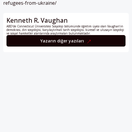
refugees-from-ukraine/
Kenneth R. Vaughan
ABD’de Connecticut Üniversitesi Sosyoloji bölümünde öğretim üyesi olan Vaughan’ın
demokrasi, din sosyolojisi, karşılaştırmalı tarih sosyolojisi, küresel ve ulusaşırı sosyoloji
ve sosyal hareketler alanlarında araştırmaları bulunmaktadır.
Yazarın diğer yazıları