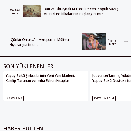
Batı ve Ukraynalı Mülteciler: Yeni Soğuk Savaş
SONRAKI
Mülteci Politikalarının Başlangıcı mı?
HABER
“Çünkü Onlar…” – Avrupa’nın Mülteci
ÖNCEKI
Hiyerarşisi İmtihanı
HABER
SON YÜKLENENLER
Yapay Zekâ Şirketlerinin Yeni Veri Madeni:
Jobcenter’ların İş Yükü
Kesilip Taranan ve İmha Edilen Kitaplar
Yapay Zekâ Destekli İti
YAPAY ZEKÂ
SOSYAL YARDIM
HABER BÜLTENİ