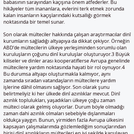
babasının sarayından kaçışına önem atfederler. Bu
hikâyeler tüm inananlara, evlerini terk etmek zorunda
kalan insanların kaçışlarındaki kutsallığı görmek
noktasında bir temel sunar.
Son olarak mülteciler hakkında çalışan araştırmacılar dinî
kurumların sağladığı altyapıya da dikkat çekiyor. Örneğin
ABD’de mültecilerin ülkeye yerleşiminden sorumlu olan
kuruluşların çoğunu dinî kuruluşlar oluşturuyor.3 Büyük
kiliseler ve dinler arası kooperatiflerse Avrupa genelinde
mültecilere yardım noktasında hayati bir rol oynuyor.4
Bu durumsa altyapı oluşturmakla kalmıyor, aynı
zamanda sıradan vatandaşların mültecilere yardım
işlerine dâhil olmasını sağlıyor. Son olarak şunu
belirtmeliyiz ki her ülkede dinî azınlıklar mevcut. Dinî
azınlık toplulukları, yaşadıkları ülkeye çoğu zaman
mülteci olarak gelmiş oluyorlar. Durum böyle olmadığı
zaman dahi azınlık olmaları sebebiyle dışlanmaları
oldukça yaygın. Bunun, yirmiden fazla Avrupa ülkesini
kapsayan çalışmalarımda gözlemlediğim sonuçlarından
birisi dinî azınlıkların mültecileri en iyi şekilde karşılayan