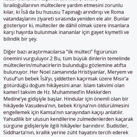
İsrailoğullarının mültecilere yardım etmesini zorunlu
kılar, ki Îsâ da bu hususu Tapınağı arındırışı ve Roma
vatandaşlarını ziyareti sırasında yeniden ele alır. Bunlar
gösteriyor ki, mülteciler de dâhil olmak üzere insanlara
karşı hayırda bulunmak inananlar için gayet kıymetli ve
bilindik bir şey.
Diğer bazı araştırmacılarsa “ilk mülteci” figürünün
önemini vurguluyor.2 Bu, tüm büyük dinlerin temelinde
mültecilerin/muhacirlerin bulunduğu gözlemine atıfta
bulunuyor. Her Noel zamanında Hristiyanlar, Meryem ve
Yusuf’un bebek Îsâ’yı, şiddetten kaçırmak üzere Mısır’a
götürdüğü doğum hikâyesini anar. İslam takvimi olan
kamerî takvim de Hz. Muhammed’in Mekke’den
Medine’ye gidişiyle başlar. Hindular için önemli olan bir
hikâyede Vasudeva’nın, bebek Krişna’nın öldürülmesini
engellemek için Kamsa’nın sarayından kaçışı anlatılır.
Yahudilik bir ulusun kendilerine zulmedenlerden kaçarak
sürgüne gidişleriyle ilgili hikâyeler barındırır. Budistler,
Siddharta’nın, krallık yerine züht hayatını tercih ederek