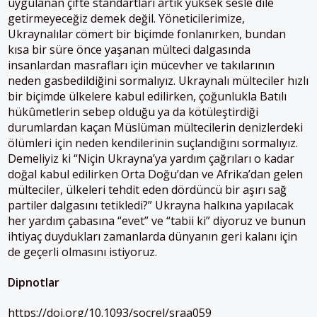
uygulanan çifte standartları artık yüksek sesle dile
getirmeyeceğiz demek değil. Yöneticilerimize,
Ukraynalılar cömert bir biçimde fonlanırken, bundan
kısa bir süre önce yaşanan mülteci dalgasında
insanlardan masrafları için mücevher ve takılarının
neden gasbedildiğini sormalıyız. Ukraynalı mülteciler hızlı
bir biçimde ülkelere kabul edilirken, çoğunlukla Batılı
hükûmetlerin sebep olduğu ya da kötüleştirdiği
durumlardan kaçan Müslüman mültecilerin denizlerdeki
ölümleri için neden kendilerinin suçlandığını sormalıyız.
Demeliyiz ki “Niçin Ukrayna’ya yardım çağrıları o kadar
doğal kabul edilirken Orta Doğu’dan ve Afrika’dan gelen
mülteciler, ülkeleri tehdit eden dördüncü bir aşırı sağ
partiler dalgasını tetikledi?” Ukrayna halkına yapılacak
her yardım çabasına “evet” ve “tabii ki” diyoruz ve bunun
ihtiyaç duydukları zamanlarda dünyanın geri kalanı için
de geçerli olmasını istiyoruz.
Dipnotlar
https://doi.org/10.1093/socrel/sraa059