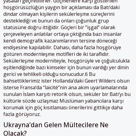
yasaları geçirebilirler. Göçmenlere karşı gösterilen
hoşgörüsüzlüğün yaygın bir açıklaması da Batı’daki
dindar olmayan kişilerin sekülerleşme süreçlerini
desteklediği ve bunun da onları çoğunluk grup
statüsüne doğru ittiğidir. Göçleri bir “işgal” olarak
çerçeveleyen anlatılar ortaya çıktığında bazı insanlar
kendi demografik kazanımlarının tersine döneceği
endişesine kapılabilir. Dahası, daha fazla hoşgörüye
götüren modernleşme motifleri de iki taraflıdır.
Sekülerleşme moderniteyle, hoşgörüyle ve çoğulculukla
eşitlendiğinde bazı kimseler için bunun vardığı yer dinin
gerici ve tehlikeli olduğu sonucudur.6 Bu
bahsettiklerimiz ister Hollanda’daki Geert Wilders olsun
isterse Fransa’da “laïcité”nin ana akım uyarlamalarında
sunulan İslam karşıtı retorik olsun, seküler bir Batı’yı bu
kültürle sözde uzlaşmaz Müslüman yabancılara karşı
korumak için göç kısıtlaması önerilerini gittikçe daha
fazla görüyoruz.
Ukrayna’dan Gelen Mültecilere Ne
Olacak?