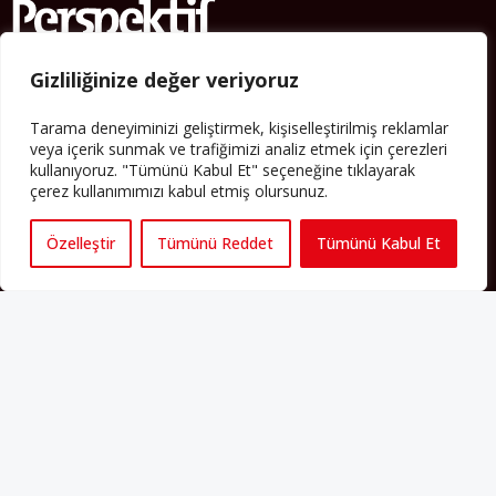
Gizliliğinize değer veriyoruz
Künye
Tarama deneyiminizi geliştirmek, kişiselleştirilmiş reklamlar
Yorum Kuralları
veya içerik sunmak ve trafiğimizi analiz etmek için çerezleri
kullanıyoruz. "Tümünü Kabul Et" seçeneğine tıklayarak
Abonelik
çerez kullanımımızı kabul etmiş olursunuz.
İletişim
Özelleştir
Tümünü Reddet
Tümünü Kabul Et
Hakkımızda
İş İlanları
Erişilebilirlik
Copyright 2025 perspektif.eu.
Yayınlanan haber, yazı ve
görsellerin tüm hakları Perspektif web sitesine aittir. İzin
alınmadan ve kaynak gösterilmeden iktibas edilemez. Ayrıca
metinlerde yer alan fikirler yazarlarına aittir; Perspektif’in editoryal
politikasını yansıtmayabilir.
Regeneration and Development
6C