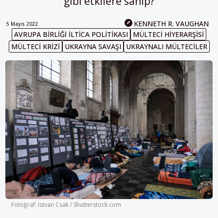
gibi etkilere sahip?
KENNETH R. VAUGHAN
5 Mayıs 2022
AVRUPA BIRLIĞI ILTICA POLITIKASI
MÜLTECI HIYERARŞISI
MÜLTECI KRIZI
UKRAYNA SAVAŞI
UKRAYNALI MÜLTECILER
Fotoğraf: Istvan Csak / Shutterstock.com