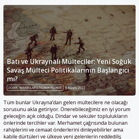
Batı ve Ukraynalı Mülteciler: Yeni Soğuk
Savaş Mülteci Politikalarının Başlangıcı
mı?
DOSYA: "MAKBUL MÜLTECININ PEŞINDE
5 Mayıs 2022
Tüm bunlar Ukrayna’dan gelen mültecilere ne olacağı
sorusunu akla getiriyor. Önerebileceğimiz en iyi yorum
geleceğin açık olduğu. Dindar ve seküler toplulukların
önlerinde tercihler var. Merhamet çağrısında bulunan
rahiplerini ve cemaat önderlerini dinleyebilirler ama
kabile dürtüleri ve ülkeye yeni gelenlerin reddediliş