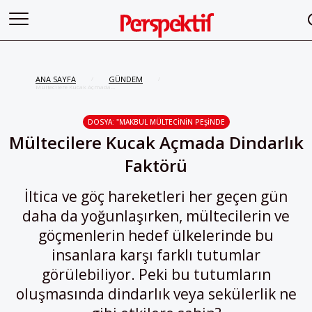
ANA SAYFA
GÜNDEM
/
/
Mültecilere Kucak Açmada
Dindarlık Faktörü
DOSYA: "MAKBUL MÜLTECININ PEŞINDE
Mültecilere Kucak Açmada Dindarlık
Faktörü
İltica ve göç hareketleri her geçen gün
daha da yoğunlaşırken, mültecilerin ve
göçmenlerin hedef ülkelerinde bu
insanlara karşı farklı tutumlar
görülebiliyor. Peki bu tutumların
oluşmasında dindarlık veya sekülerlik ne