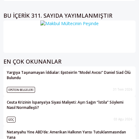
BU IÇERIK 311. SAYIDA YAYIMLANMIŞTIR
EN ÇOK OKUNANLAR
Yargıya Taşınamayan İddialar: Epstein’in “Model Avcısı” Daniel Siad Ölü
Bulundu
31 Tem 2026
EPSTEIN BELGELERI
Ceuta Krizinin İspanya’ya Siyasi Maliyeti: Aşırı Sağın “İstila” Söylemi
Nasıl Normalleşti?
03 Ağu 2026
GÖÇ
Netanyahu Yine ABD’de: Amerikan Halkının Yarısı Tutuklanmasından
Yana