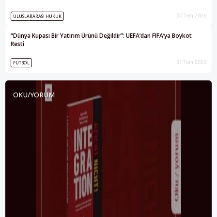
30 Tem 2026
ULUSLARARASI HUKUK
“Dünya Kupası Bir Yatırım Ürünü Değildir”: UEFA’dan FIFA’ya Boykot
Resti
31 Tem 2026
FUTBOL
OKU/YORUM