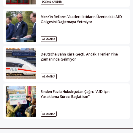
SOSYAL YARDIM
Merz’in Reform Vaatleri İktidarın Üzerindeki AfD
Gölgesini Dağıtmaya Yetmiyor
ALMANYA
Deutsche Bahn Kâra Geçti, Ancak Trenler Yine
Zamanında Gelmiyor
ALMANYA
Binden Fazla Hukukçudan Çağrı: “AfD İçin
Yasaklama Süreci Başlatılsın”
ALMANYA