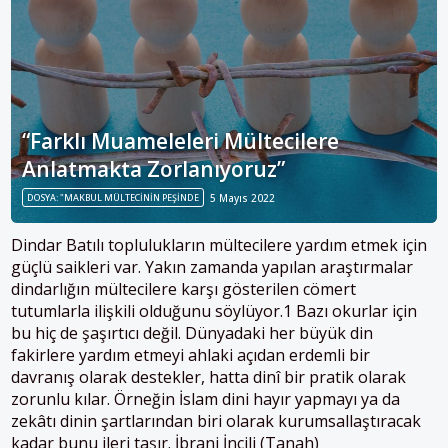
“Farklı Muameleleri Mültecilere
Anlatmakta Zorlanıyoruz”
DOSYA: "MAKBUL MÜLTECININ PEŞINDE
5 Mayıs 2022
Dindar Batılı toplulukların mültecilere yardım etmek için
güçlü saikleri var. Yakın zamanda yapılan araştırmalar
dindarlığın mültecilere karşı gösterilen cömert
tutumlarla ilişkili olduğunu söylüyor.1 Bazı okurlar için
bu hiç de şaşırtıcı değil. Dünyadaki her büyük din
fakirlere yardım etmeyi ahlaki açıdan erdemli bir
davranış olarak destekler, hatta dinî bir pratik olarak
zorunlu kılar. Örneğin İslam dini hayır yapmayı ya da
zekâtı dinin şartlarından biri olarak kurumsallaştıracak
kadar bunu ileri taşır. İbrani İncili (Tanah)