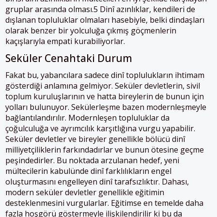
gruplar arasında olması.5 Dinî azınlıklar, kendileri de
dışlanan topluluklar olmaları hasebiyle, belki dindaşları
olarak benzer bir yolculuğa çıkmış göçmenlerin
kaçışlarıyla empati kurabiliyorlar.
Seküler Cenahtaki Durum
Fakat bu, yabancılara sadece dinî toplulukların ihtimam
gösterdiği anlamına gelmiyor. Seküler devletlerin, sivil
toplum kuruluşlarının ve hatta bireylerin de bunun için
yolları bulunuyor. Sekülerleşme bazen modernleşmeyle
bağlantılandırılır. Modernleşen topluluklar da
çoğulculuğa ve ayrımcılık karşıtlığına vurgu yapabilir.
Seküler devletler ve bireyler genellikle bölücü dinî
milliyetçiliklerin farkındadırlar ve bunun ötesine geçme
peşindedirler. Bu noktada arzulanan hedef, yeni
mültecilerin kabulünde dinî farklılıkların engel
oluşturmasını engelleyen dinî tarafsızlıktır. Dahası,
modern seküler devletler genellikle eğitimin
desteklenmesini vurgularlar. Eğitimse en temelde daha
fazla hoşgörü göstermeyle ilişkilendirilir ki bu da