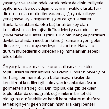
yaşanıyor ve aralarındaki ortak nokta da dinin milliyetle
eşitlenmesi. Bu söylediğimle aynı minvalde olarak, farklı
dinlerden olan mülteciler vatandaşlığa ya da ülkeye
yerleşmeye layık değillermiş gibi de görülebilirler.
Bunlarla uzaktan da olsa bağlantılı bir şey olan
kutsallaştırma ideolojisi dinî kaideleri yasa raddesine
yükselterek kurumsallaştırır. Bir dinin inanç ve pratikleri
devlet tarafından mecburi kılındığı zamansa yeni gelen
dindar kişilerin oraya yerleşmesi zorlaşır. Hatta bu
durum mültecilerin o ülkeden kaç(ın)malarının sebebi
bile olabilir.
Ön yargıların artması ve kurumsallaşması seküler
toplulukları da risk altında bırakıyor. Dindar bireyler gibi
herhangi bir mensubiyeti bulunmayan kişiler de
kendilerini kendileri gibi olmayan insanlardan üstün
görmekten ari değildir. Dinî topluluklar gibi seküler
topluluklar da demografik değişimlerin bir tehdit
olduğunu düşünebilir ve kendi konumlarını muhafaza
etmek için yeni gelen dindar insanlara karşı benzer