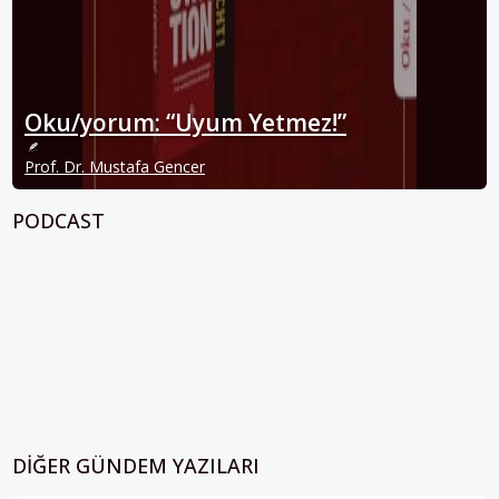
Oku/yorum: “Uyum Yetmez!”
Prof. Dr. Mustafa Gencer
PODCAST
DIĞER GÜNDEM YAZILARI