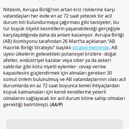
Nitekim, Avrupa Birliği’nin artan kriz risklerine karşı
vatandaşları her evde en az 72 saat yetecek bir acil
durum kiti bulundurmaya çağırması gibi tavsiyeler, bu
tür büyük ölçekli kesintilerin yaşanabileceği gerçeğiyle
karşılaşıldığında daha da anlam kazanıyor.
Avrupa Birliği
(AB) Komisyonu tarafından 26 Mart’ta açıklanan “AB
Hazırlık Birliği Stratejisi” başlıklı
strateji metninde
, AB
üyesi ülkelerin gelecekteki potansiyel krizlere -doğal
afetler, endüstriyel kazalar veya siber ya da askeri
saldırılar gibi kötü niyetli eylemler- cevap verme
kapasitesini güçlendirmek için almaları gereken 30
somut önlem bulunulmuş ve AB vatandaşlarının olası acil
durumlarda en az 72 saat boyunca temel ihtiyaçlardan
kopuk kalmamaları için kendi kendilerine yeterli
olmalarını sağlayacak bir acil durum kitine sahip olmaları
gerektiği belirtilmişti. (
AA/P
)