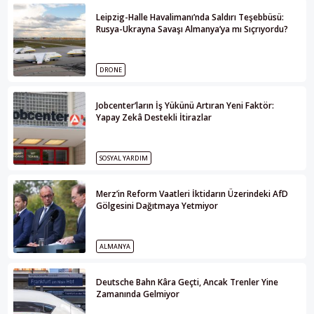
Leipzig-Halle Havalimanı’nda Saldırı Teşebbüsü:
Rusya-Ukrayna Savaşı Almanya’ya mı Sıçrıyordu?
DRONE
Jobcenter’ların İş Yükünü Artıran Yeni Faktör:
Yapay Zekâ Destekli İtirazlar
SOSYAL YARDIM
Merz’in Reform Vaatleri İktidarın Üzerindeki AfD
Gölgesini Dağıtmaya Yetmiyor
ALMANYA
Deutsche Bahn Kâra Geçti, Ancak Trenler Yine
Zamanında Gelmiyor