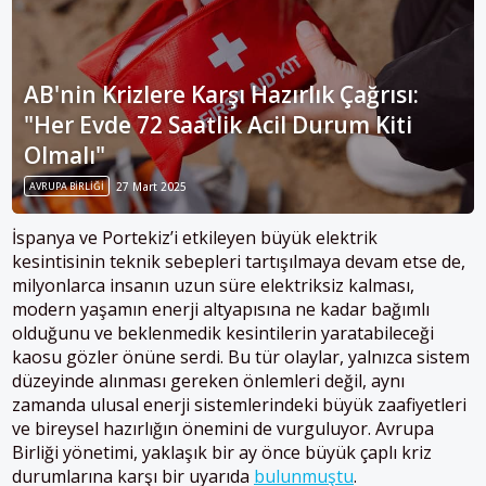
AB'nin Krizlere Karşı Hazırlık Çağrısı:
"Her Evde 72 Saatlik Acil Durum Kiti
Olmalı"
AVRUPA BIRLIĞI
27 Mart 2025
İspanya ve Portekiz’i etkileyen büyük elektrik
kesintisinin teknik sebepleri tartışılmaya devam etse de,
milyonlarca insanın uzun süre elektriksiz kalması,
modern yaşamın enerji altyapısına ne kadar bağımlı
olduğunu ve beklenmedik kesintilerin yaratabileceği
kaosu gözler önüne serdi. Bu tür olaylar, yalnızca sistem
düzeyinde alınması gereken önlemleri değil, aynı
zamanda ulusal enerji sistemlerindeki büyük zaafiyetleri
ve bireysel hazırlığın önemini de vurguluyor. Avrupa
Birliği yönetimi, yaklaşık bir ay önce büyük çaplı kriz
durumlarına karşı bir uyarıda
bulunmuştu
.