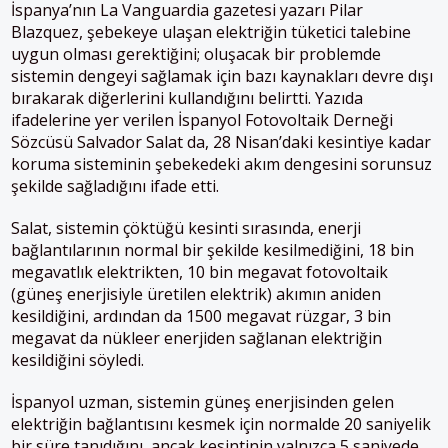
İspanya’nın La Vanguardia gazetesi yazarı Pilar
Blazquez, şebekeye ulaşan elektriğin tüketici talebine
uygun olması gerektiğini;
oluşacak bir problemde
sistemin dengeyi sağlamak için bazı kaynakları devre dışı
bırakarak diğerlerini kullandığını belirtti
. Yazıda
ifadelerine yer verilen İspanyol Fotovoltaik Derneği
Sözcüsü Salvador Salat da, 28 Nisan’daki kesintiye kadar
koruma sisteminin şebekedeki akım dengesini sorunsuz
şekilde sağladığını ifade etti.
Salat, sistemin çöktüğü kesinti sırasında, enerji
bağlantılarının normal bir şekilde kesilmediğini, 18 bin
megavatlık elektrikten, 10 bin megavat fotovoltaik
(güneş enerjisiyle üretilen elektrik) akımın aniden
kesildiğini, ardından da 1500 megavat rüzgar, 3 bin
megavat da nükleer enerjiden sağlanan elektriğin
kesildiğini söyledi.
İspanyol uzman, sistemin güneş enerjisinden gelen
elektriğin bağlantısını kesmek için normalde 20 saniyelik
bir süre tanıdığını, ancak kesintinin yalnızca 5 saniyede