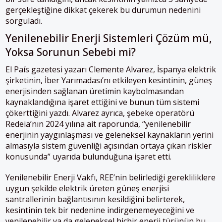
gerçekleştiğine dikkat çekerek bu durumun nedenini
sorguladı.
Yenilenebilir Enerji Sistemleri Çözüm mü,
Yoksa Sorunun Sebebi mi?
El País gazetesi yazarı Clemente Alvarez, İspanya elektrik
şirketinin, İber Yarımadası’nı etkileyen kesintinin, güneş
enerjisinden sağlanan üretimin kaybolmasından
kaynaklandığına işaret ettiğini ve bunun tüm sistemi
çökerttiğini yazdı. Alvarez ayrıca, şebeke operatörü
Redeia’nın 2024 yılına ait raporunda, “yenilenebilir
enerjinin yaygınlaşması ve geleneksel kaynakların yerini
almasıyla sistem güvenliği açısından ortaya çıkan riskler
konusunda” uyarıda bulunduğuna işaret etti.
Yenilenebilir Enerji Vakfı, REE’nin belirlediği gerekliliklere
uygun şekilde elektrik üreten güneş enerjisi
santrallerinin bağlantısının kesildiğini belirterek,
kesintinin tek bir nedenine indirgenemeyeceğini ve
yenilenebilir ya da geleneksel hiçbir enerji türünün bu