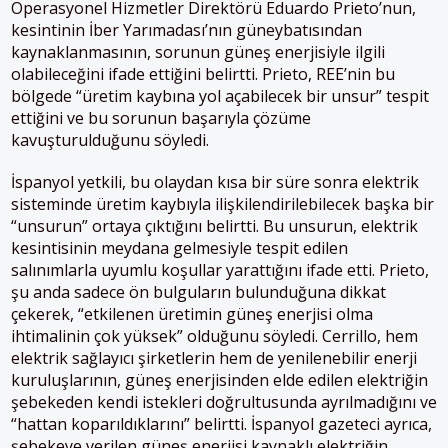
Operasyonel Hizmetler Direktörü Eduardo Prieto’nun,
kesintinin İber Yarımadası’nın güneybatısından
kaynaklanmasının, sorunun güneş enerjisiyle ilgili
olabileceğini ifade ettiğini belirtti. Prieto, REE’nin bu
bölgede “üretim kaybına yol açabilecek bir unsur” tespit
ettiğini ve bu sorunun başarıyla çözüme
kavuşturulduğunu söyledi.
İspanyol yetkili, bu olaydan kısa bir süre sonra elektrik
sisteminde üretim kaybıyla ilişkilendirilebilecek başka bir
“unsurun” ortaya çıktığını belirtti. Bu unsurun, elektrik
kesintisinin meydana gelmesiyle tespit edilen
salınımlarla uyumlu koşullar yarattığını ifade etti. Prieto,
şu anda sadece ön bulguların bulunduğuna dikkat
çekerek, “etkilenen üretimin güneş enerjisi olma
ihtimalinin çok yüksek” olduğunu söyledi. Cerrillo, hem
elektrik sağlayıcı şirketlerin hem de yenilenebilir enerji
kuruluşlarının, güneş enerjisinden elde edilen elektriğin
şebekeden kendi istekleri doğrultusunda ayrılmadığını ve
“hattan koparıldıklarını” belirtti. İspanyol gazeteci ayrıca,
şebekeye verilen güneş enerjisi kaynaklı elektriğin