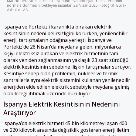
Madrid'deki Atocha tren istasyonunda vatandaşlar tren seferlerinin
normale dönmesini bekleyen insanlar, 28 Nisan 2025. Fotoğraf: Burak
Akbulut - AA.
İspanya ve Portekiz’i karanlıkta bırakan elektrik
kesintisinin nedeni belirsizliğini korurken, yenilenebilir
enerji, tartışmaların odağına yerleşti. İspanya ve
Portekiz’de 28 Nisan’da meydana gelen, milyonlarca
kişiyi elektriksiz bırakan ve elektrik hizmetinin tam
olarak yeniden sağlanmasının yaklaşık 23 saat sürdüğü
elektrik kesintisinin sebebine ilişkin tartışmalar sürüyor.
Kesintiye sebep olan problemin, nükleer ve termik
santrallerle aynı elektrik sistemini kullanan yenilenebilir
enerjiden elde edilen elektrik sebebiyle meydana gelmiş
olabileceği ihtimali üzerinde duruluyor.
İspanya Elektrik Kesintisinin Nedenini
Araştırıyor
İspanya’da elektrik hizmeti 45 bin kilometreyi aşan 400
ve 220 kilovolt arasında değişiklik gösteren enerji iletim