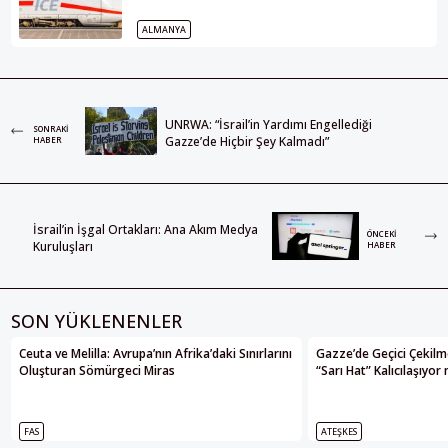
ALMANYA
UNRWA: “İsrail’in Yardımı Engellediği
SONRAKI
Gazze’de Hiçbir Şey Kalmadı”
HABER
İsrail’in İşgal Ortakları: Ana Akım Medya
ÖNCEKI
Kuruluşları
HABER
SON YÜKLENENLER
Ceuta ve Melilla: Avrupa’nın Afrika’daki Sınırlarını
Gazze’de Geçici Çekilme
Oluşturan Sömürgeci Miras
“Sarı Hat” Kalıcılaşıyor
FAS
ATEŞKES