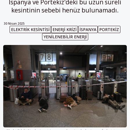
İspanya ve Portekiz'deki bu uzun süreli
kesintinin sebebi henüz bulunamadı.
30 Nisan 2025
ELEKTRIK KESINTISI
ENERJI KRIZI
İSPANYA
PORTEKIZ
YENILENEBILIR ENERJI