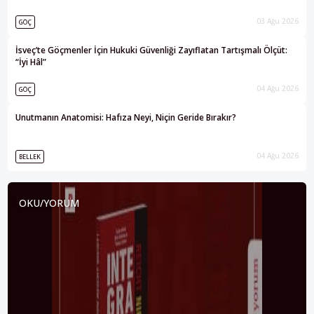
03 Ağu 2026
GÖÇ
İsveç’te Göçmenler İçin Hukuki Güvenliği Zayıflatan Tartışmalı Ölçüt:
“İyi Hâl”
04 Ağu 2026
GÖÇ
Unutmanın Anatomisi: Hafıza Neyi, Niçin Geride Bırakır?
04 Ağu 2026
BELLEK
OKU/YORUM