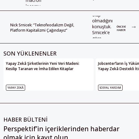
Nick Srnicek: “Teknofeodalizm Değil,
ÖNCEKI
Platform Kapitalizmi Çağındayız”
HABER
SON YÜKLENENLER
Yapay Zekâ Şirketlerinin Yeni Veri Madeni:
Jobcenter’ların İş Yükü
Kesilip Taranan ve İmha Edilen Kitaplar
Yapay Zekâ Destekli İti
YAPAY ZEKÂ
SOSYAL YARDIM
HABER BÜLTENİ
Perspektif’in içeriklerinden haberdar
olmak için kayıt olun