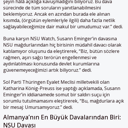
şeyin hâlâ açıklığa kavuşmadığını biliyoruz. Bu dava
sürecinde de tüm soruların yanıtlanabilmesini
beklemiyoruz. Ancak en azından burada ele alınan
kısımda, (örgütün eylemleriyle ilgili) daha fazla netlik
sağlayabileceğimize dair makul bir umudumuz var.” dedi.
Buna karşın NSU Watch, Susann Eminger’in davasına
NSU mağdurlarından hiç birisinin müdahil davacı olarak
katılamıyor oluşunu da eleştirerek, “Biz, bütün sözlere
rağmen, aşırı sağcı terörün engellenmesi ve
aydınlatılması konusunda devlet kurumlarına
güvenemeyeceğimizi artık biliyoruz.” dedi.
Sol Parti Thüringen Eyalet Meclisi milletvekili olan
Katharina König-Preuss ise yaptığı açıklamada, Susann
Eminger’in iddianamede somut bir saldırı suçu için
sorumlu tutulmamasını eleştirerek, “Bu, mağdurlara açık
bir mesaj: Umursamıyoruz.” dedi.
Almanya’nın En Büyük Davalarından Biri:
NSU Davası