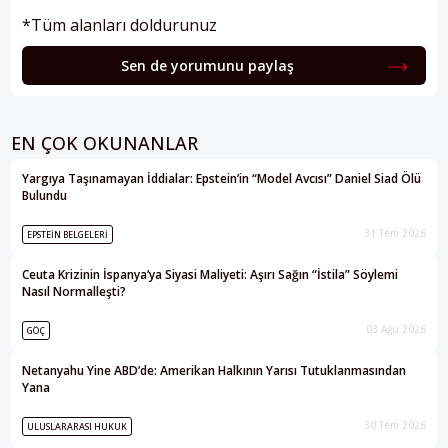
*Tüm alanları doldurunuz
Sen de yorumunu paylaş
EN ÇOK OKUNANLAR
Yargıya Taşınamayan İddialar: Epstein’in “Model Avcısı” Daniel Siad Ölü
Bulundu
31 Tem 2026
EPSTEIN BELGELERI
Ceuta Krizinin İspanya’ya Siyasi Maliyeti: Aşırı Sağın “İstila” Söylemi
Nasıl Normalleşti?
03 Ağu 2026
GÖÇ
Netanyahu Yine ABD’de: Amerikan Halkının Yarısı Tutuklanmasından
Yana
30 Tem 2026
ULUSLARARASI HUKUK