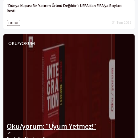
“Dünya Kupası Bir Yatırım Ürünü Değildir”: UEFA’dan FIFA’ya Boykot
Resti
31 Tem 2026
FUTBOL
OKU/YORUM
Oku/yorum: “Uyum Yetmez!”