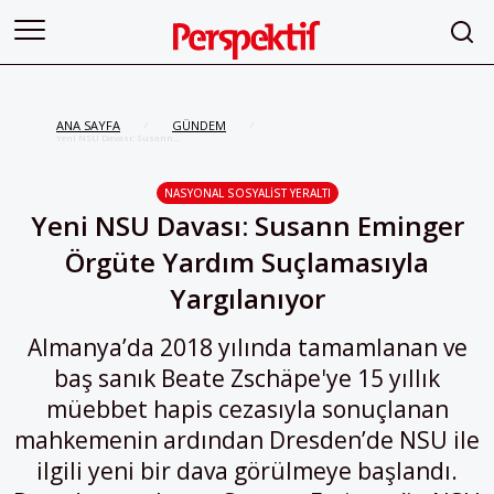
ANA SAYFA
GÜNDEM
/
/
Yeni NSU Davası: Susann
Eminger Örgüte Yardım
Suçlamasıyla Yargılanıyor
NASYONAL SOSYALIST YERALTI
Yeni NSU Davası: Susann Eminger
Örgüte Yardım Suçlamasıyla
Yargılanıyor
Almanya’da 2018 yılında tamamlanan ve
baş sanık Beate Zschäpe'ye 15 yıllık
müebbet hapis cezasıyla sonuçlanan
mahkemenin ardından Dresden’de NSU ile
ilgili yeni bir dava görülmeye başlandı.