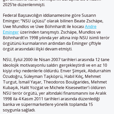
2025’te düzenlenmişti.
Federal Başsavcılığın iddianamesine göre Susann
Eminger; “NSU üçlüsü” olarak bilinen Beate
Zschäpe
,
Uwe Mundlos ve Uwe Böhnhardt ile kocası
Andre
Eminger
üzerinden tanışmıştı.
Zschäpe
, Mundlos ve
Böhnhardt’ın 1998 yılında yer altına inip NSU isimli terör
örgütünü kurmalarının ardından da Eminger çiftiyle
örgüt arasındaki ilişki devam etmişti.
NSU, Eylül 2000 ile Nisan 2007 tarihleri arasında 12 tane
ideolojik motivasyonlu saldırı gerçekleştirdi ve en az 10
kişiyi ırkçı nedenlerle öldürdü. Enver Şimşek, Abdurrahim
Özudoğru, Süleyman Taşköprü, Habil Kılıç, Mehmet
Turgut, İsmail Yaşar, Theodoros Boulgarides, Mehmet
Kubaşık, Halit Yozgat ve Michele Kisesewtter’i öldüren
NSU terör örgütü, yer altındaki finansmanını ise Aralık
1998 ila 4 Kasım 2011 tarihleri arasında düzenlediği
banka ve süpermarketlere yönelik toplamda 15
soygunla sağladı.