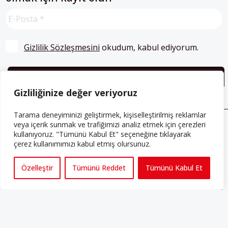
Gizlilik Sözleşmesini
 okudum, kabul ediyorum.
Gizliliğinize değer veriyoruz
Tarama deneyiminizi geliştirmek, kişiselleştirilmiş reklamlar
veya içerik sunmak ve trafiğimizi analiz etmek için çerezleri
kullanıyoruz. "Tümünü Kabul Et" seçeneğine tıklayarak
ABONE OLUN
çerez kullanımımızı kabul etmiş olursunuz.
Her ay Perspektif dergisini edinmek için
abone olabilirsiniz!
Özelleştir
Tümünü Reddet
Tümünü Kabul Et
Abonelik