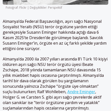
Fotoğraf: Flickr | Değişiklikler: Perspektif
Almanya’da Federal Başsavcılığın, aşırı sağcı Nasyonal
Sosyalist Yeraltı (NSU) terör örgütüne yardım ettiği
gerekçesiyle Susann Eminger hakkında açtığı dava 6
Kasım 2025’te Dresden’de görülmeye başlandı. Savcılık
Susann Eminger’in, örgüte en az üç farklı şekilde yardım
ettiğini öne sürüyor.
Almanya’da 2000 ila 2007 yılları arasında 8’i Türk 10 kişiyi
öldüren aşırı sağcı NSU terör örgütü üyesi Beate
Zschäpe
, 2018 yılında tamamlanan NSU davasında 15
yıllık müebbet hapis cezasına çarptırılmıştı. Almanya’da
tarihî bir dava olarak görülen bu yargılamanın
sonucunda yalnızca
Zschäpe
“örgüte üye olmaktan”
suçlu bulunurken; Ralf Wohlleben,
Andre Eminger
,
Holger G. ve Carsten S. gibi aşırı sağcı çevrelerde aktif
olan sanıklar ise “terör örgütüne yardım ve yataklık”
suçlamalarından hapis cezalarına çarptırılmıştı.