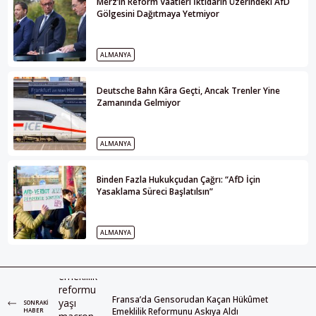
Merz’in Reform Vaatleri İktidarın Üzerindeki AfD
Gölgesini Dağıtmaya Yetmiyor
ALMANYA
Deutsche Bahn Kâra Geçti, Ancak Trenler Yine
Zamanında Gelmiyor
ALMANYA
Binden Fazla Hukukçudan Çağrı: “AfD İçin
Yasaklama Süreci Başlatılsın”
ALMANYA
Fransa’da Gensorudan Kaçan Hükûmet
SONRAKI
Emeklilik Reformunu Askıya Aldı
HABER