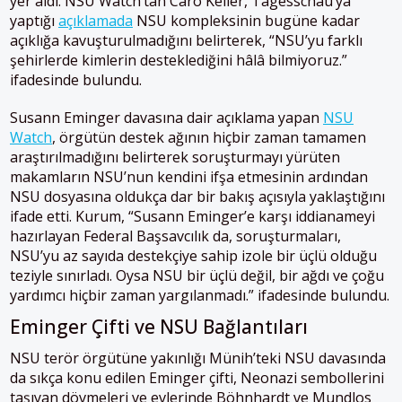
yer aldı. NSU Watch’tan Caro Keller, Tagesschau’ya
yaptığı
açıklamada
NSU kompleksinin bugüne kadar
açıklığa kavuşturulmadığını belirterek, “NSU’yu farklı
şehirlerde kimlerin desteklediğini hâlâ bilmiyoruz.”
ifadesinde bulundu.
Susann Eminger davasına dair açıklama yapan
NSU
Watch
, örgütün destek ağının hiçbir zaman tamamen
araştırılmadığını belirterek soruşturmayı yürüten
makamların NSU’nun kendini ifşa etmesinin ardından
NSU dosyasına oldukça dar bir bakış açısıyla yaklaştığını
ifade etti. Kurum, “Susann Eminger’e karşı iddianameyi
hazırlayan Federal Başsavcılık da, soruşturmaları,
NSU’yu az sayıda destekçiye sahip izole bir üçlü olduğu
teziyle sınırladı. Oysa NSU bir üçlü değil, bir ağdı ve çoğu
yardımcı hiçbir zaman yargılanmadı.” ifadesinde bulundu.
Eminger Çifti ve NSU Bağlantıları
NSU terör örgütüne yakınlığı Münih’teki NSU davasında
da sıkça konu edilen Eminger çifti, Neonazi sembollerini
taşıyan dövmeleri ve evlerinde Böhnhardt ve Mundlos