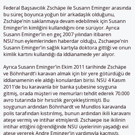
Federal Başsavcılık
Zschäpe
ile Susann Eminger arasında
bu süreç boyunca yoğun bir arkadaşlık olduğunu,
Zschäpe’nin
saklanmaya devam edebilmek için Susann
Eminger’in kimliğini kullandığını öne sürüyor. Ayrıca
Susann Eminger’in en geç 2007 yılından itibaren
NSU’nun eylemlerinden haberdar olduğu, Zschaepe’nin
Susann Eminger’in sağlık kartıyla doktora gittiği ve onun
kimlik kartını kullandığı da iddianamede yer alıyor.
Ayrıca Susann Eminger’in Ekim 2011 tarihinde
Zschäpe
ve Böhnhardt’ı karavan almak için bir yere götürdüğü de
iddianamenin ele aldığı konulardan birisi. NSU 4 Kasım
2011’de bu karavanla bir banka şubesine soyguna
gitmiş, orada müşteri ve memurları tehdit ederek 70.000
avro tutarında bir hırsızlık gerçekleştirmişti. Bu
soygunun ardından Böhnhardt ve Mundlos karavanda
polis tarafından kıstırılmış, bunun ardından ikili karavanı
ateşe vermiş ve intihar etmişlerdi. Zschaepe ise ikilinin
intihar ettiğini öğrendiğinde NSU üyelerinin yaşadığı evi
ateşe vererek Andre Eminger’in yardımıyla kaçmıştı.