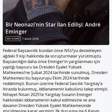
Bir Neonazi’nin Star İlan Edilişi: André
Eminger
NSU DAVASI
1 Aralık 2018
Federal Başsavcılık bundan önce NSU’yu destekleyen
ağdaki 9 kişi hakkında da soruşturmalar yürütmüştü.
Başsavcılığın daha önce Eminger’in yargılanması için
yaptığı başvuru ise Dresden Eyalet Yüksek
Mahkemesi’ne Şubat 2024 tarihinde sunulmuş, Dresden
Mahkemesi bu başvuruyu Ekim 2024 tarihinde
reddetmişti. Bunun üzerine Federal Savcılık Yargıtay’a
itirazda bulunmuş, iddianamenin kabulünü talep etmişti.
Nihayet Nisan 2025’te Yargıtay Susann Eminger
hakkındaki iddianamenin kabul edilmesine ve ana
davanın Dresden Yüksek Eyalet Mahkemesinde
görülmesine karar vermişti. İlk duruşma ise 6 Kasım