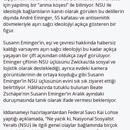
için yapılmış bir “anma köşesi” ile biliniyor. NSU ile
ideolojik bağlantıların kanıtı olarak görülen bu delillerin
dışında André Eminger, SS kafatası ve antisemitik
dövmeleriyle aşırı sağcı ideolojiyi açıkça gösteren bir
figür.
Susann Eminger’in, eşi ve çevresi hakkında habersiz
kaldığı varsayımı aşırı sağcı ideolojiyi bu kadar açıkça
yaşayan bir çift açısından oldukça zayıf görülüyor.
Eminger çiftinin NSU üçlüsünü Zwickau’da sosyal ve
lojistik olarak desteklediği, ayrıca evdeki kamera
görüntülerinin de ortaya koyduğu gibi Susann
Eminger’in NSU üçlüsünün evini sık sık ziyaret ettiği
belirtiliyor. Hâlihazırda tutuklu bulunan Beate
Zschäpe’nin
Susann Eminger’in Aralık ayındaki
duruşmasında tanık olarak ifade vermesi bekleniyor.
İddianameyi hazırlayanlardan Federal Savcı Kai Lohse
yaptığı açıklamada, “Ne yazık ki, Nasyonal Sosyalist
Yeraltı (NSU) ile ilgili genel olaylar bağlamında birçok