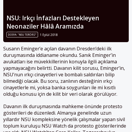
NSU: Irkçı İnfazları Destekleyen
Neonaziler Hâlâ Aramızda
DOSYA: "NSU TERÖRÜ"
1 Eylül 2018
Susann Eminger’e açılan davanın Dresden’deki ilk
duruşmasında iddianame okundu. Sanık Eminger’in
avukatları ise müvekkillerinin konuyla ilgili açıklama
yapmayacağını belirtti. Davanın kilit sorusu, Eminger’in,
NSU’nun ırkçı cinayetleri ve bombalı saldırıları bilip
bilmediği olacak. Bu soru, zanlının desteğinin ırkçı
cinayetlerle mi, yoksa banka soygunları ile mi kısıtlı
olduğu konusu için de kilit bir veri olarak görülüyor.
Davanın ilk duruşmasında mahkeme önünde protesto
gösterileri de düzenledi. Almanya genelinde uzun
yıllardır NSU kompleksine yönelik çalışmalar yapan sivil
toplum kuruluşu NSU Watch da protesto gösterilerinde