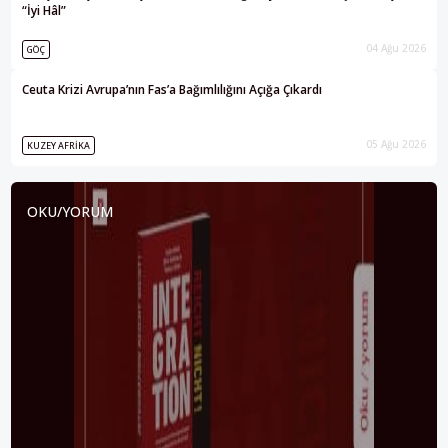
“İyi Hâl”
04 Ağu 2026
GÖÇ
Ceuta Krizi Avrupa’nın Fas’a Bağımlılığını Açığa Çıkardı
05 Ağu 2026
KUZEY AFRIKA
OKU/YORUM