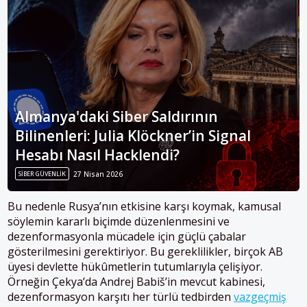
Almanya'daki Siber Saldırının
Bilinenleri: Julia Klöckner’in Signal
Hesabı Nasıl Hacklendi?
SIBER GÜVENLIK
27 Nisan 2026
Bu nedenle Rusya’nın etkisine karşı koymak, kamusal
söylemin kararlı biçimde düzenlenmesini ve
dezenformasyonla mücadele için güçlü çabalar
gösterilmesini gerektiriyor. Bu gereklilikler, birçok AB
üyesi devlette hükûmetlerin tutumlarıyla çelişiyor.
Örneğin Çekya’da Andrej Babiš’in mevcut kabinesi,
dezenformasyon karşıtı her türlü tedbirden
vazgeçmiş