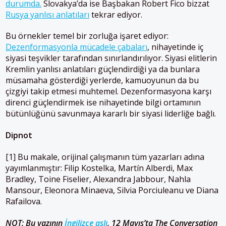
durumda.
Slovakya’da ise Başbakan Robert Fico bizzat
Rusya yanlısı anlatıları
tekrar ediyor.
Bu örnekler temel bir zorluğa işaret ediyor:
Dezenformasyonla mücadele çabaları
, nihayetinde iç
siyasi teşvikler tarafından sınırlandırılıyor. Siyasi elitlerin
Kremlin yanlısı anlatıları güçlendirdiği ya da bunlara
müsamaha gösterdiği yerlerde, kamuoyunun da bu
çizgiyi takip etmesi muhtemel. Dezenformasyona karşı
direnci güçlendirmek ise nihayetinde bilgi ortamının
bütünlüğünü savunmaya kararlı bir siyasi liderliğe bağlı.
Dipnot
[1] Bu makale, orijinal çalışmanın tüm yazarları adına
yayımlanmıştır: Filip Kostelka, Martín Alberdi, Max
Bradley, Toine Fiselier, Alexandra Jabbour, Nahla
Mansour, Eleonora Minaeva, Silvia Porciuleanu ve Diana
Rafailova.
NOT:
Bu yazının
İngilizce aslı
, 12 Mayıs’ta The Conversation