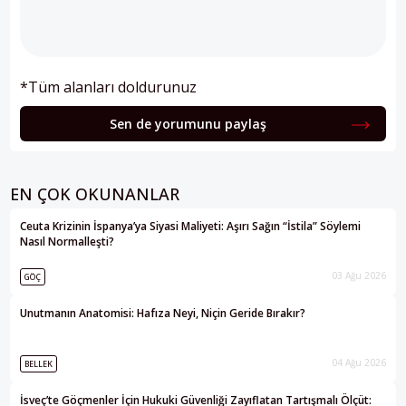
*Tüm alanları doldurunuz
Sen de yorumunu paylaş
EN ÇOK OKUNANLAR
Ceuta Krizinin İspanya’ya Siyasi Maliyeti: Aşırı Sağın “İstila” Söylemi
Nasıl Normalleşti?
03 Ağu 2026
GÖÇ
Unutmanın Anatomisi: Hafıza Neyi, Niçin Geride Bırakır?
04 Ağu 2026
BELLEK
İsveç’te Göçmenler İçin Hukuki Güvenliği Zayıflatan Tartışmalı Ölçüt: