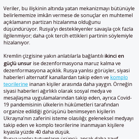
Veriler, bu ilişkinin altında yatan mekanizmayı bütünüyle
belirlememize imkân vermese de sonuçlar en muhtemel
açıklamanın partizan hizalanma olduğunu
düşündürüyor. Rusya’yı destekleyenler savaşla çok fazla
ilgilenmiyor; daha çok tercih ettikleri partinin söylemiyle
hizalanıyor.
Kremlin çizgisine yakın anlatılarla bağlantılı
ikinci en
güçlü unsur
ise dezenformasyona maruz kalma ve
dezenformasyona açıklık. Rusya yanlısı görüşler, siyasi
haberleri alternatif kanallardan takip eden ve
komplo
teorilerine
inanan kişiler arasında daha yaygın. Örneğin
siyasi haberleri ağırlıklı olarak sosyal medya ve
mesajlaşma uygulamalarından takip eden, ayrıca Covid-
19 pandemisinin ülkelerin hükûmetleri tarafından
organize edildiği görüşünü benimseyen kişilerin
Ukrayna’nın zaferini isteme olasılığı; geleneksel medyayı
takip eden ve komplo teorilerine inanmayan kişilere
kıyasla yüzde 40 daha düşük.
Rusya yanlısı tutumların üçüncü, ancak daha zayıf