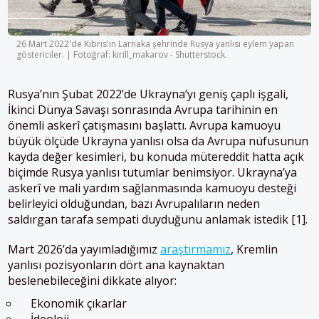
26 Mart 2022'de Kıbrıs'ın Larnaka şehrinde Rusya yanlısı eylem yapan
göstericiler. | Fotoğraf: kirill_makarov - Shutterstock.
Rusya’nın Şubat 2022’de Ukrayna’yı geniş çaplı işgali,
İkinci Dünya Savaşı sonrasında Avrupa tarihinin en
önemli askerî çatışmasını başlattı. Avrupa kamuoyu
büyük ölçüde Ukrayna yanlısı olsa da Avrupa nüfusunun
kayda değer kesimleri, bu konuda mütereddit hatta açık
biçimde Rusya yanlısı tutumlar benimsiyor. Ukrayna’ya
askerî ve mali yardım sağlanmasında kamuoyu desteği
belirleyici olduğundan, bazı Avrupalıların neden
saldırgan tarafa sempati duyduğunu anlamak istedik [1].
Mart 2026’da yayımladığımız
araştırmamız
, Kremlin
yanlısı pozisyonların dört ana kaynaktan
beslenebileceğini dikkate alıyor:
Ekonomik çıkarlar