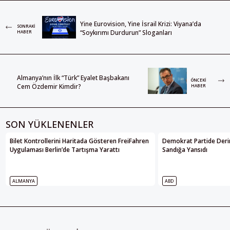
Yine Eurovision, Yine İsrail Krizi: Viyana’da
SONRAKI
“Soykırımı Durdurun” Sloganları
HABER
Almanya’nın İlk “Türk” Eyalet Başbakanı
ÖNCEKI
Cem Özdemir Kimdir?
HABER
SON YÜKLENENLER
Bilet Kontrollerini Haritada Gösteren FreiFahren
Demokrat Partide Deri
Uygulaması Berlin’de Tartışma Yarattı
Sandığa Yansıdı
ALMANYA
ABD