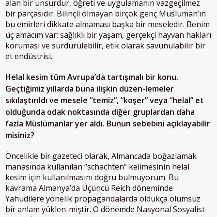
alan bir unsurdur, öğreti ve uygulamanın vazgeçilmez
bir parçasıdır. Bilinçli olmayan birçok genç Müslüman’ın
bu emirleri dikkate almaması başka bir meseledir. Benim
üç amacım var: sağlıklı bir yaşam, gerçekçi hayvan hakları
koruması ve sürdürülebilir, etik olarak savunulabilir bir
et endüstrisi.
Helal kesim tüm Avrupa’da tartışmalı bir konu.
Geçtiğimiz yıllarda buna ilişkin düzen-lemeler
sıkılaştırıldı ve mesele “temiz”, “koşer” veya “helal” et
olduğunda odak noktasında diğer gruplardan daha
fazla Müslümanlar yer aldı. Bunun sebebini açıklayabilir
misiniz?
Öncelikle bir gazeteci olarak, Almancada boğazlamak
manasında kullanılan “schächten” kelimesinin helal
kesim için kullanılmasını doğru bulmuyorum. Bu
kavrama Almanya’da Üçüncü Reich döneminde
Yahudilere yönelik propagandalarda oldukça olumsuz
bir anlam yüklen-miştir. O dönemde Nasyonal Sosyalist