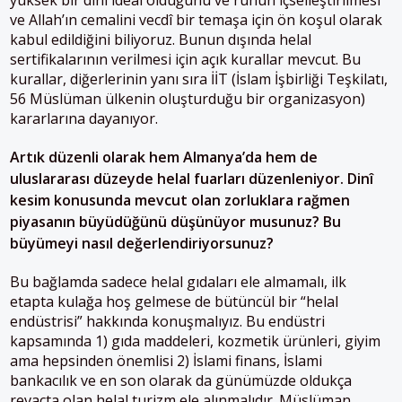
ve Allah’ın cemalini vecdî bir temaşa için ön koşul olarak
kabul edildiğini biliyoruz. Bunun dışında helal
sertifikalarının verilmesi için açık kurallar mevcut. Bu
kurallar, diğerlerinin yanı sıra İİT (İslam İşbirliği Teşkilatı,
56 Müslüman ülkenin oluşturduğu bir organizasyon)
kararlarına dayanıyor.
Artık düzenli olarak hem Almanya’da hem de
uluslararası düzeyde helal fuarları düzenleniyor. Dinî
kesim konusunda mevcut olan zorluklara rağmen
piyasanın büyüdüğünü düşünüyor musunuz? Bu
büyümeyi nasıl değerlendiriyorsunuz?
Bu bağlamda sadece helal gıdaları ele almamalı, ilk
etapta kulağa hoş gelmese de bütüncül bir “helal
endüstrisi” hakkında konuşmalıyız. Bu endüstri
kapsamında 1) gıda maddeleri, kozmetik ürünleri, giyim
ama hepsinden önemlisi 2) İslami finans, İslami
bankacılık ve en son olarak da günümüzde oldukça
revaçta olan helal turizm ele alınmalıdır. Müslüman