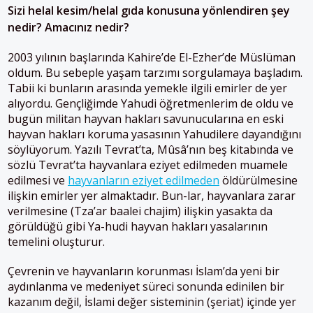
Sizi helal kesim/helal gıda konusuna yönlendiren şey
nedir? Amacınız nedir?
2003 yılının başlarında Kahire’de El-Ezher’de Müslüman
oldum. Bu sebeple yaşam tarzımı sorgulamaya başladım.
Tabii ki bunların arasında yemekle ilgili emirler de yer
alıyordu. Gençliğimde Yahudi öğretmenlerim de oldu ve
bugün militan hayvan hakları savunucularına en eski
hayvan hakları koruma yasasının Yahudilere dayandığını
söylüyorum. Yazılı Tevrat’ta, Mûsâ’nın beş kitabında ve
sözlü Tevrat’ta hayvanlara eziyet edilmeden muamele
edilmesi ve
hayvanların eziyet edilmeden
öldürülmesine
ilişkin emirler yer almaktadır. Bun-lar, hayvanlara zarar
verilmesine (Tza’ar baalei chajim) ilişkin yasakta da
görüldüğü gibi Ya-hudi hayvan hakları yasalarının
temelini oluşturur.
Çevrenin ve hayvanların korunması İslam’da yeni bir
aydınlanma ve medeniyet süreci sonunda edinilen bir
kazanım değil, İslami değer sisteminin (şeriat) içinde yer