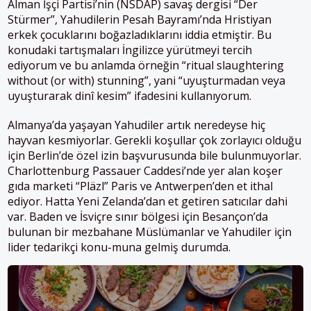
Alman İşçi Partisi’nin (NSDAP) savaş dergisi “Der
Stürmer”, Yahudilerin Pesah Bayramı’nda Hristiyan
erkek çocuklarını boğazladıklarını iddia etmiştir. Bu
konudaki tartışmaları İngilizce yürütmeyi tercih
ediyorum ve bu anlamda örneğin “ritual slaughtering
without (or with) stunning”, yani “uyuşturmadan veya
uyuşturarak dinî kesim” ifadesini kullanıyorum.
Almanya’da yaşayan Yahudiler artık neredeyse hiç
hayvan kesmiyorlar. Gerekli koşullar çok zorlayıcı olduğu
için Berlin’de özel izin başvurusunda bile bulunmuyorlar.
Charlottenburg Passauer Caddesi’nde yer alan koşer
gıda marketi “Pläzl” Paris ve Antwerpen’den et ithal
ediyor. Hatta Yeni Zelanda’dan et getiren satıcılar dahi
var. Baden ve İsviçre sınır bölgesi için Besançon’da
bulunan bir mezbahane Müslümanlar ve Yahudiler için
lider tedarikçi konu-muna gelmiş durumda.