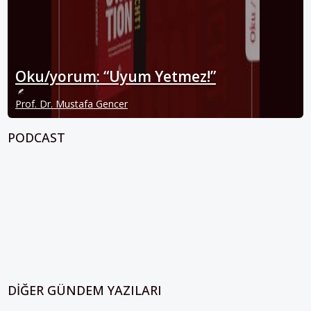
Oku/yorum: “Uyum Yetmez!”
Prof. Dr. Mustafa Gencer
PODCAST
DIĞER GÜNDEM YAZILARI