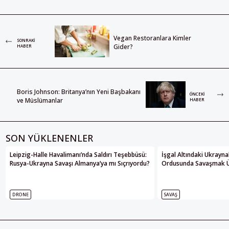
Vegan Restoranlara Kimler
SONRAKI
Gider?
HABER
Boris Johnson: Britanya’nın Yeni Başbakanı
ÖNCEKI
ve Müslümanlar
HABER
SON YÜKLENENLER
Leipzig-Halle Havalimanı’nda Saldırı Teşebbüsü:
İşgal Altındaki Ukrayna
Rusya-Ukrayna Savaşı Almanya’ya mı Sıçrıyordu?
Ordusunda Savaşmak Üze
DRONE
SAVAŞ