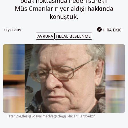
odak noktasında neden sürekli
Müslümanların yer aldığı hakkında
konuştuk.
HIRA EKICI
1 Eylül 2019
AVRUPA
HELAL BESLENME
Peter Ziegler @Sosyal medya@ değişiklikler: Perspektif