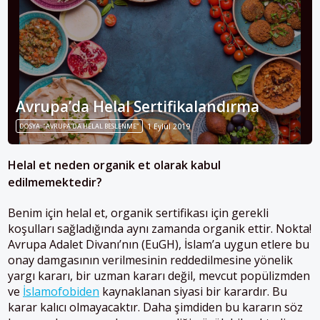
Avrupa’da Helal Sertifikalandırma
DOSYA: "AVRUPA'DA HELAL BESLENME"
1 Eylül 2019
Helal et neden organik et olarak kabul
edilmemektedir?
Benim için helal et, organik sertifikası için gerekli
koşulları sağladığında aynı zamanda organik ettir. Nokta!
Avrupa Adalet Divanı’nın (EuGH), İslam’a uygun etlere bu
onay damgasının verilmesinin reddedilmesine yönelik
yargı kararı, bir uzman kararı değil, mevcut popülizmden
ve
İslamofobiden
kaynaklanan siyasi bir karardır. Bu
karar kalıcı olmayacaktır. Daha şimdiden bu kararın söz