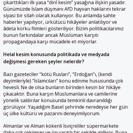
çıkarttıkları ilk yasa “dinî kesim” yasağına ilişkin yasadır.
Günümüzde İslam düşmanı AfD hayvan haklarını tekrar
siyasi bir silah olarak kullanıyor. Bu anlamda sahte
haberler yapılıyor, ürkütücü hikâyeler anlatılıyor ve
âdeta korku filmleri gösteriliyor. Bizim politikacılarımız
bunun farkındalar ancak Müslüman karşıtı
propagandaya karşı mücadele et-miyorlar.
Helal kesim konusunda politikada ve medyada
değişmesi gereken şeyler nelerdir?
Bazı gazeteciler “kötü Rusları”, “Erdoğan”ı, (kendi
deyimleriyle) “İslamcıları” konu edinme hususunda çok
hevesli. Ne de olsa bunların birinden kesin bir hikâye
çıkacaktır. Buna karşın Müslümanlara ve camilerine
yönelik saldırılar konusunda temkinli davranıldığı
görülüyor. Yaşadığım Basel şehrinde neredeyse her gün
üç ülke kültürü ve pazarını deneyimliyorum.
Almanlar ve Alman kökenli İsviçreliler süpermarkete
daha çok çekimser ve ön yargılı bir şekilde gidiyor. Buna