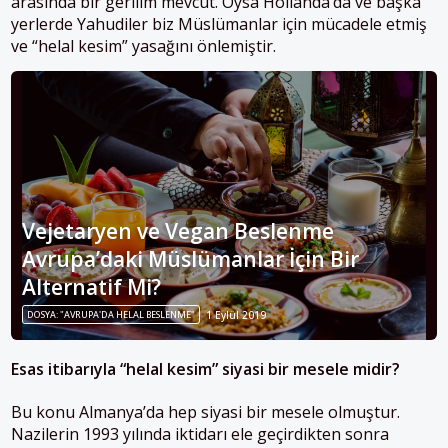
arasında bir gerilim mevcut. Oysa Hollanda’da ve başka
yerlerde Yahudiler biz Müslümanlar için mücadele etmiş
ve “helal kesim” yasağını önlemiştir.
Vejetaryen ve Vegan Beslenme
Avrupa’daki Müslümanlar İçin Bir
Alternatif Mi?
DOSYA: "AVRUPA'DA HELAL BESLENME"
1 Eylül 2019
Esas itibarıyla “helal kesim” siyasi bir mesele midir?
Bu konu Almanya’da hep siyasi bir mesele olmuştur.
Nazilerin 1993 yılında iktidarı ele geçirdikten sonra