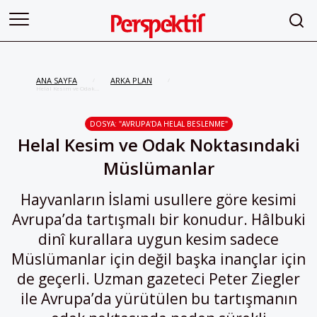
ANA SAYFA
ARKA PLAN
/
/
Helal Kesim ve Odak
Noktasındaki Müslümanlar
DOSYA: "AVRUPA'DA HELAL BESLENME"
Helal Kesim ve Odak Noktasındaki
Müslümanlar
Hayvanların İslami usullere göre kesimi
Avrupa’da tartışmalı bir konudur. Hâlbuki
dinî kurallara uygun kesim sadece
Müslümanlar için değil başka inançlar için
de geçerli. Uzman gazeteci Peter Ziegler
ile Avrupa’da yürütülen bu tartışmanın