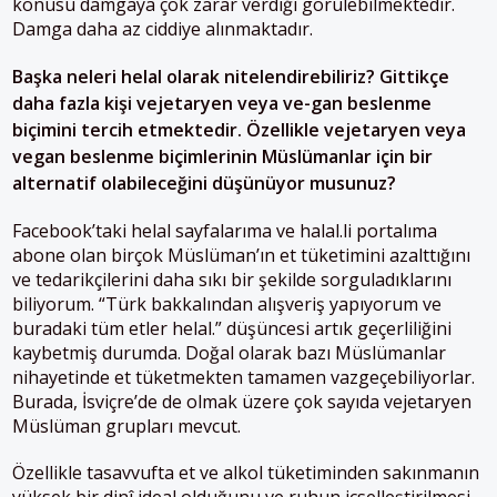
konusu damgaya çok zarar verdiği görülebilmektedir.
Damga daha az ciddiye alınmaktadır.
Başka neleri helal olarak nitelendirebiliriz? Gittikçe
daha fazla kişi vejetaryen veya ve-gan beslenme
biçimini tercih etmektedir. Özellikle vejetaryen veya
vegan beslenme biçimlerinin Müslümanlar için bir
alternatif olabileceğini düşünüyor musunuz?
Facebook’taki helal sayfalarıma ve halal.li portalıma
abone olan birçok Müslüman’ın et tüketimini azalttığını
ve tedarikçilerini daha sıkı bir şekilde sorguladıklarını
biliyorum. “Türk bakkalından alışveriş yapıyorum ve
buradaki tüm etler helal.” düşüncesi artık geçerliliğini
kaybetmiş durumda. Doğal olarak bazı Müslümanlar
nihayetinde et tüketmekten tamamen vazgeçebiliyorlar.
Burada, İsviçre’de de olmak üzere çok sayıda vejetaryen
Müslüman grupları mevcut.
Özellikle tasavvufta et ve alkol tüketiminden sakınmanın
yüksek bir dinî ideal olduğunu ve ruhun içselleştirilmesi