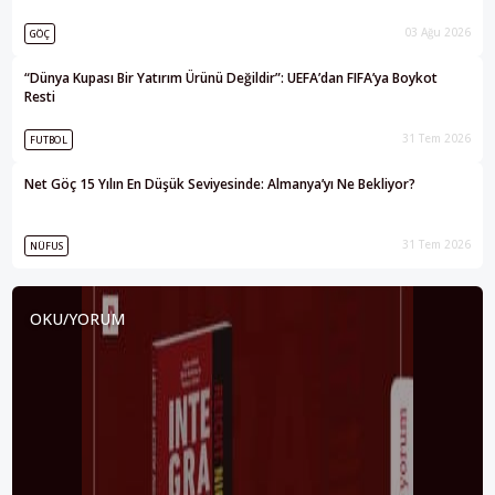
03 Ağu 2026
GÖÇ
“Dünya Kupası Bir Yatırım Ürünü Değildir”: UEFA’dan FIFA’ya Boykot
Resti
31 Tem 2026
FUTBOL
Net Göç 15 Yılın En Düşük Seviyesinde: Almanya’yı Ne Bekliyor?
31 Tem 2026
NÜFUS
OKU/YORUM