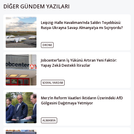
DIĞER GÜNDEM YAZILARI
Leipzig-Halle Havalimanı’nda Saldırı Teşebbüsü:
Rusya-Ukrayna Savaşı Almanya’ya mı Sıçrıyordu?
DRONE
Jobcenter’ların İş Yükünü Artıran Yeni Faktör:
Yapay Zekâ Destekli İtirazlar
SOSYAL YARDIM
Merz’in Reform Vaatleri İktidarın Üzerindeki AfD
Gölgesini Dağıtmaya Yetmiyor
ALMANYA