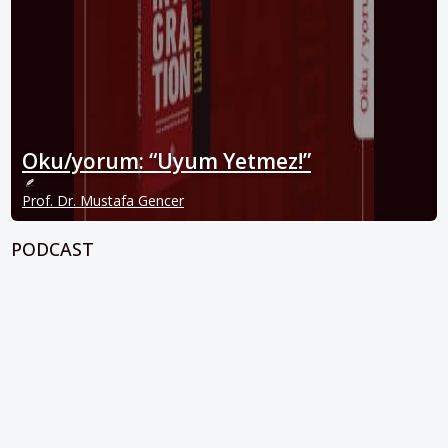
Oku/yorum: “Uyum Yetmez!”
Prof. Dr. Mustafa Gencer
PODCAST