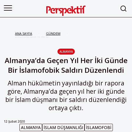
ANA SAYFA
GÜNDEM
/
/
Almanya’da Geçen Yıl Her İki
Günde Bir İslamofobik Saldırı
Düzenlendi
ALMANYA
Almanya’da Geçen Yıl Her İki Günde
Bir İslamofobik Saldırı Düzenlendi
Alman hükûmetin yayınladığı bir rapora
göre, Almanya’da geçen yıl her iki günde
bir İslam düşmanı bir saldırı düzenlendiği
ortaya çıktı.
12 Şubat 2020
ALMANYA
İSLAM DÜŞMANLIĞI
İSLAMOFOBI