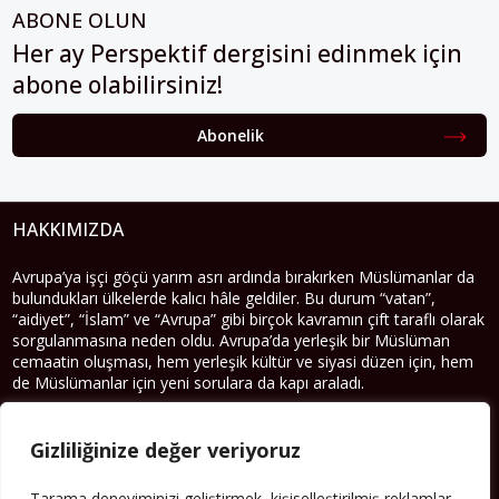
ABONE OLUN
Her ay Perspektif dergisini edinmek için
abone olabilirsiniz!
Abonelik
HAKKIMIZDA
Avrupa’ya işçi göçü yarım asrı ardında bırakırken Müslümanlar da
bulundukları ülkelerde kalıcı hâle geldiler. Bu durum “vatan”,
“aidiyet”, “İslam” ve “Avrupa” gibi birçok kavramın çift taraflı olarak
sorgulanmasına neden oldu. Avrupa’da yerleşik bir Müslüman
cemaatin oluşması, hem yerleşik kültür ve siyasi düzen için, hem
de Müslümanlar için yeni sorulara da kapı araladı.
Yazının devamı
Gizliliğinize değer veriyoruz
PERSPEKTIF’I SOSYAL MEDYADA TAKIP EDEBILIRSINIZ
Tarama deneyiminizi geliştirmek, kişiselleştirilmiş reklamlar