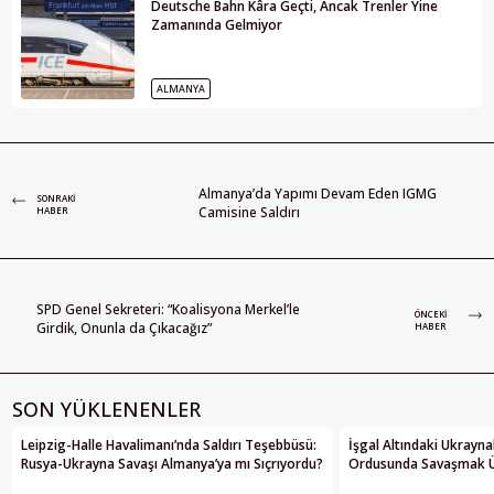
Deutsche Bahn Kâra Geçti, Ancak Trenler Yine
Zamanında Gelmiyor
ALMANYA
Almanya’da Yapımı Devam Eden IGMG
SONRAKI
Camisine Saldırı
HABER
SPD Genel Sekreteri: “Koalisyona Merkel’le
ÖNCEKI
Girdik, Onunla da Çıkacağız”
HABER
SON YÜKLENENLER
Leipzig-Halle Havalimanı’nda Saldırı Teşebbüsü:
İşgal Altındaki Ukrayna
Rusya-Ukrayna Savaşı Almanya’ya mı Sıçrıyordu?
Ordusunda Savaşmak Üze