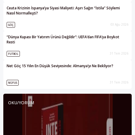
Ceuta Krizinin İspanya’ya Siyasi Maliyeti: Aşırı Sağın “İstila” Söylemi
Nasıl Normalleşti?
03 Ağu 2026
GÖÇ
“Dünya Kupası Bir Yatırım Ürünü Değildir”: UEFA’dan FIFA’ya Boykot
Resti
31 Tem 2026
FUTBOL
Net Göç 15 Yılın En Düşük Seviyesinde: Almanya’yı Ne Bekliyor?
31 Tem 2026
NÜFUS
OKU/YORUM