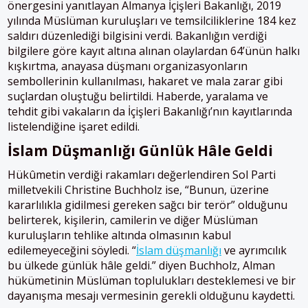
önergesini yanıtlayan Almanya İçişleri Bakanlığı, 2019
yılında Müslüman kuruluşları ve temsilciliklerine 184 kez
saldırı düzenlediği bilgisini verdi. Bakanlığın verdiği
bilgilere göre kayıt altına alınan olaylardan 64’ünün halkı
kışkırtma, anayasa düşmanı organizasyonların
sembollerinin kullanılması, hakaret ve mala zarar gibi
suçlardan oluştuğu belirtildi. Haberde, yaralama ve
tehdit gibi vakaların da İçişleri Bakanlığı’nın kayıtlarında
listelendiğine işaret edildi.
İslam Düşmanlığı Günlük Hâle Geldi
Hükûmetin verdiği rakamları değerlendiren Sol Parti
milletvekili Christine Buchholz ise, “Bunun, üzerine
kararlılıkla gidilmesi gereken sağcı bir terör” olduğunu
belirterek, kişilerin, camilerin ve diğer Müslüman
kuruluşların tehlike altında olmasının kabul
edilemeyeceğini söyledi. “
İslam düşmanlığı
ve ayrımcılık
bu ülkede günlük hâle geldi.” diyen Buchholz, Alman
hükümetinin Müslüman toplulukları desteklemesi ve bir
dayanışma mesajı vermesinin gerekli olduğunu kaydetti.