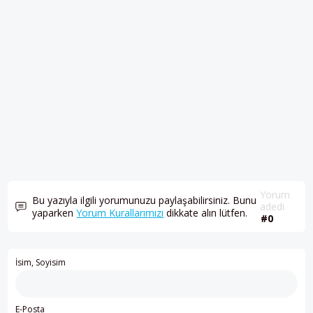
Yorum
Bu yazıyla ilgili yorumunuzu paylaşabilirsiniz. Bunu
adedi
yaparken
Yorum Kurallarımızı
dikkate alın lütfen.
#0
İsim, Soyisim
E-Posta