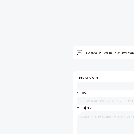
Bu yazıyla ilgili yorumunuzu paylaşab
İsim, Soyisim
E-Posta
Mesajınız