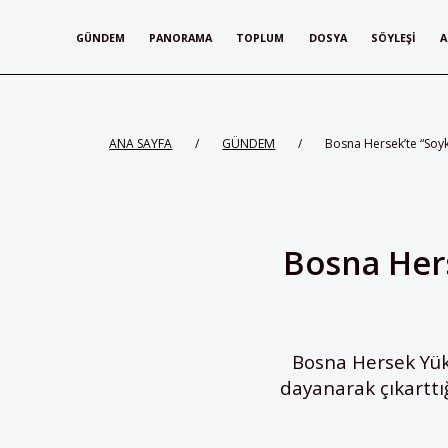
GÜNDEM
PANORAMA
TOPLUM
DOSYA
SÖYLEŞI
A
ANA SAYFA
/
GÜNDEM
/
Bosna Hersek’te “Soykı
Bosna Hers
Bosna Hersek Yük
dayanarak çıkarttığ