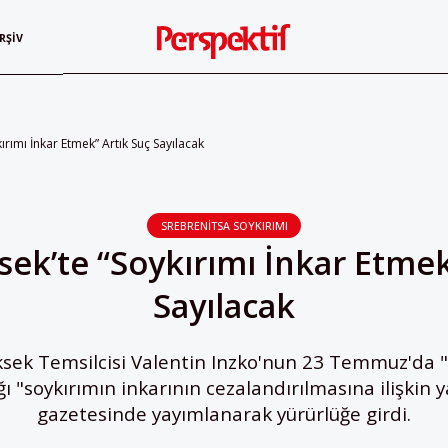
RŞIV
rımı İnkar Etmek” Artık Suç Sayılacak
SREBRENITSA SOYKIRIMI
ek’te “Soykırımı İnkar Etmek
Sayılacak
sek Temsilcisi Valentin Inzko'nun 23 Temmuz'da "
ı "soykırımın inkarının cezalandırılmasına ilişkin 
gazetesinde yayımlanarak yürürlüğe girdi.