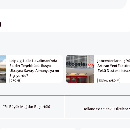
Leipzig-Halle Havalimanı’nda
Jobcenter’ların İş 
Saldırı Teşebbüsü: Rusya-
Artıran Yeni Faktör
Ukrayna Savaşı Almanya’ya mı
Zekâ Destekli İtiraz
Sıçrıyordu?
DRONE
SOSYAL YARDIM
arı: “En Büyük Mağdur Başörtülü
Hollanda’da “Riskli Ülkelere S