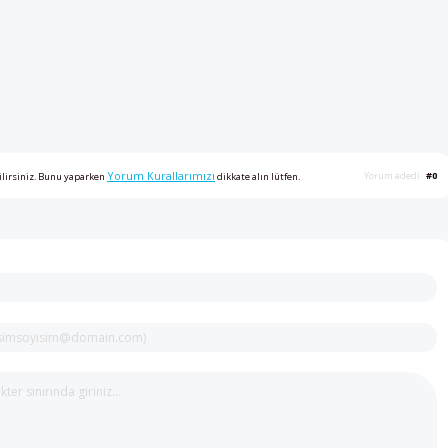
Yorum Kurallarımızı
Yorum adedi
#0
ilirsiniz. Bunu yaparken
dikkate alın lütfen.