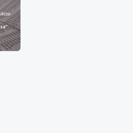
lcisi
asa"