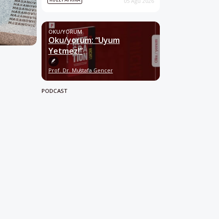
05 Ağu 2026
OKU/YORUM
Oku/yorum: “Uyum
Yetmez!”
Prof. Dr. Mustafa Gencer
PODCAST