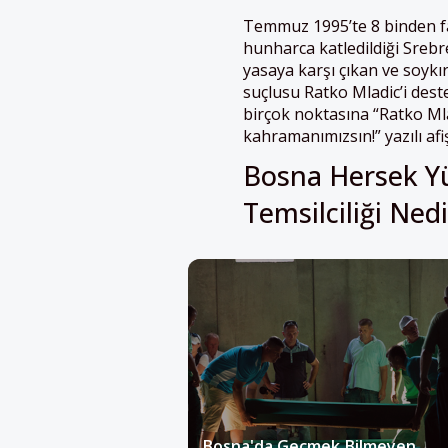
Temmuz 1995’te 8 binden f
hunharca katledildiği Srebr
yasaya karşı çıkan ve soyk
suçlusu Ratko Mladic’i dest
birçok noktasına “Ratko Mla
kahramanımızsın!” yazılı afiş
Bosna Hersek Y
Temsilciliği Nedi
Bosna'da Geçmek Bilmeyen