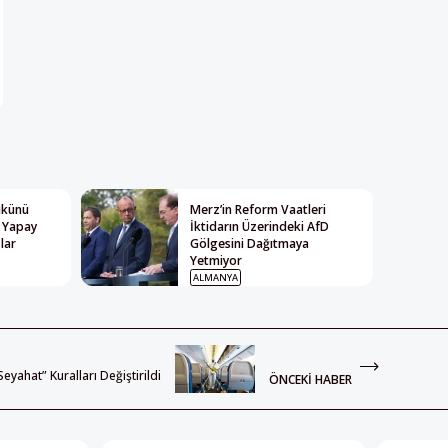
Yükünü
Merz’in Reform Vaatleri
: Yapay
İktidarın Üzerindeki AfD
lar
Gölgesini Dağıtmaya
Yetmiyor
ALMANYA
eyahat” Kuralları Değiştirildi
ÖNCEKI HABER