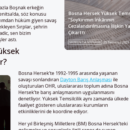
azla Boşnak erkeğin
Bosna Hersek Yüksek Temsi
enitsa’da, söz konusu
"Soykırımın İnkârının
ırımdan hüküm giyen savaş
Cezalandırılmasına İlişkin Y
ekleyen Sırplar, şehrin
Çıkarttı
dic, sen bizim
ler astı.
SREBRENITSA SOYKIRIMI
25 Temmuz 2021
üksek
r?
Bosna Hersek’te 1992-1995 arasında yaşanan
savaşı sonlandıran
Dayton Barış Anlaşması
ile
oluşturulan OHR, uluslararası toplum adına Bosna
Hersek’te barış anlaşmasının uygulanmasını
denetliyor. Yüksek Temsilcilik aynı zamanda ülkede
faaliyet gösteren uluslararası kurumların
etkinliklerini de koordine ediyor.
Her yıl Birleşmiş Milletlere (BM) Bosna Hersek’teki
gelişmeler ve sorunlarla ilgili rapor da sunan