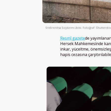
Srebrenitsa Soykırımı Anıtı. Fotoğraf: Shuttersto
Resmî gazete
de yayımlanan
Hersek Mahkemesinde kanıtla
inkar, yüceltme, önemsizleş
hapis cezasına çarptırılabil