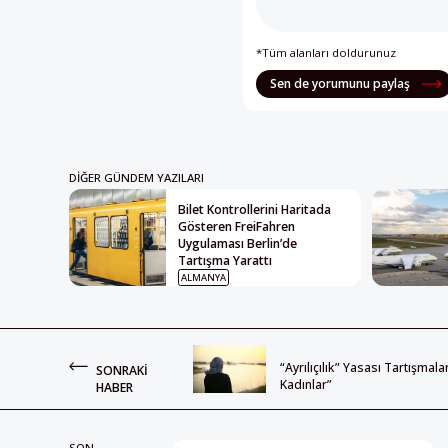
*Tüm alanları doldurunuz
Sen de yorumunu paylaş
DIĞER GÜNDEM YAZILARI
Bilet Kontrollerini Haritada
Gösteren FreiFahren
Uygulaması Berlin’de
Tartışma Yarattı
ALMANYA
“Ayrılıçılık” Yasası Tartışmal
SONRAKI
Kadınlar”
HABER
SON