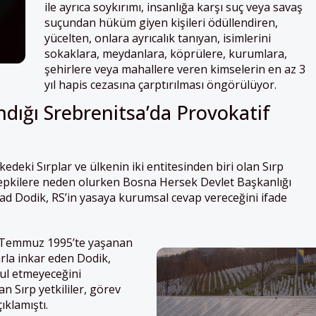
ile ayrıca soykırımı, insanlığa karşı suç veya savaş
suçundan hüküm giyen kişileri ödüllendiren,
yücelten, onlara ayrıcalık tanıyan, isimlerini
sokaklara, meydanlara, köprülere, kurumlara,
şehirlere veya mahallere veren kimselerin en az 3
yıl hapis cezasına çarptırılması öngörülüyor.
dığı Srebrenitsa’da Provokatif
kedeki Sırplar ve ülkenin iki entitesinden biri olan Sırp
tepkilere neden olurken Bosna Hersek Devlet Başkanlığı
ad Dodik, RS’in yasaya kurumsal cevap vereceğini ifade
 Temmuz 1995’te yaşanan
arla inkar eden Dodik,
bul etmeyeceğini
an Sırp yetkililer, görev
ıklamıştı.