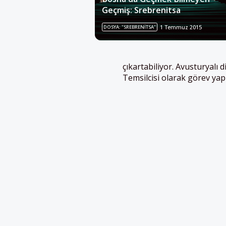
Geçmiş: Srebrenitsa
DOSYA: "SREBRENITSA"
1 Temmuz 2015
çıkartabiliyor. Avusturyalı 
Temsilcisi olarak görev yapı