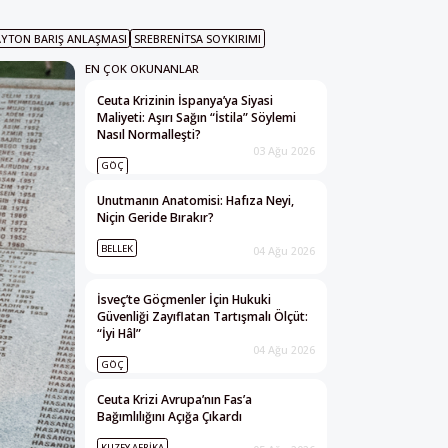
YTON BARIŞ ANLAŞMASI
SREBRENITSA SOYKIRIMI
EN ÇOK OKUNANLAR
Ceuta Krizinin İspanya’ya Siyasi
Maliyeti: Aşırı Sağın “İstila” Söylemi
Nasıl Normalleşti?
03 Ağu 2026
GÖÇ
Unutmanın Anatomisi: Hafıza Neyi,
Niçin Geride Bırakır?
BELLEK
04 Ağu 2026
İsveç’te Göçmenler İçin Hukuki
Güvenliği Zayıflatan Tartışmalı Ölçüt:
“İyi Hâl”
04 Ağu 2026
GÖÇ
Ceuta Krizi Avrupa’nın Fas’a
Bağımlılığını Açığa Çıkardı
KUZEY AFRIKA