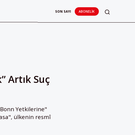
SON SAYI
ABONELIK
” Artık Suç
Bonn Yetkilerine"
yasa", ülkenin resmî