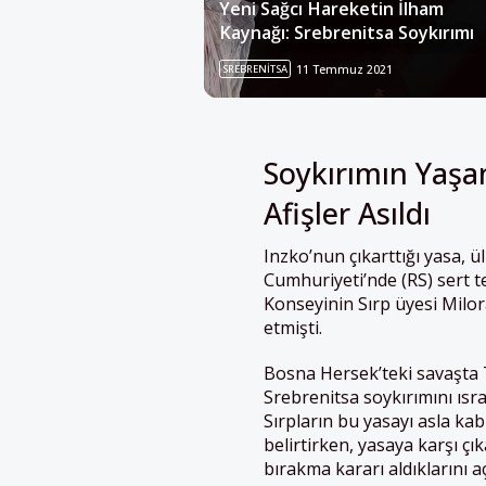
Yeni Sağcı Hareketin İlham
Kaynağı: Srebrenitsa Soykırımı
SREBRENITSA
11 Temmuz 2021
Soykırımın Yaşan
Afişler Asıldı
Inzko’nun çıkarttığı yasa, ül
Cumhuriyeti’nde (RS) sert 
Konseyinin Sırp üyesi Milor
etmişti.
Bosna Hersek’teki savaşta
Srebrenitsa soykırımını ısr
Sırpların bu yasayı asla ka
belirtirken, yasaya karşı çık
bırakma kararı aldıklarını aç