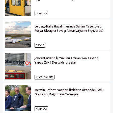
ALMANYA
Leipzig-Halle Havalimanı’nda Saldırı Teşebbüsü:
Rusya-Ukrayna Savaşı Almanya’ya mı Sıçrıyordu?
DRONE
Jobcenter’ların İş Yükünü Artıran Yeni Faktör:
Yapay Zekâ Destekli İtirazlar
SOSYAL YARDIM
Merz’in Reform Vaatleri İktidarın Üzerindeki AfD
Gölgesini Dağıtmaya Yetmiyor
ALMANYA