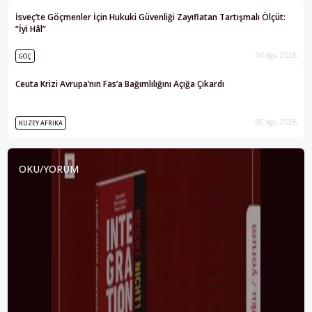
İsveç’te Göçmenler İçin Hukuki Güvenliği Zayıflatan Tartışmalı Ölçüt:
“İyi Hâl”
04 Ağu 2026
GÖÇ
Ceuta Krizi Avrupa’nın Fas’a Bağımlılığını Açığa Çıkardı
05 Ağu 2026
KUZEY AFRIKA
OKU/YORUM