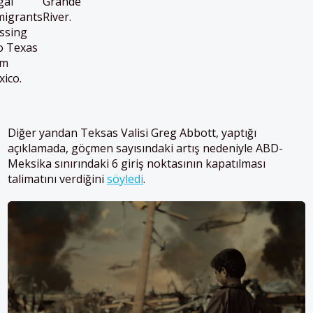
gal
Grande
migrants
River.
ssing
o Texas
om
ico.
Diğer yandan Teksas Valisi Greg Abbott, yaptığı
açıklamada, göçmen sayısındaki artış nedeniyle ABD-
Meksika sınırındaki 6 giriş noktasının kapatılması
talimatını verdiğini
söyledi
.