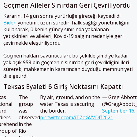
Göçmen Aileler Sınırdan Geri Çevriliyordu
Kararın, 14 gün sonra yürürlüğe gireceği kaydedildi.
Biden
yönetimi, uzun süredir, halk sağlığı yönetmeliğini
kullanarak, ülkenin güney sınırında yakalanan
yetişkinleri ve aileleri, Kovid-19 salgını nedeniyle geri
çevirmekle eleştiriliyordu.
Göçmen hakları savunucuları, bu şekilde şimdiye kadar
yaklaşık 958 bin göçmenin sınırdan geri çevrildiğini ileri
sürerek, mahkemenin kararından duyduğu memnuniyeti
dile getirdi.
Teksas Eyaleti 6 Giriş Noktasını Kapattı
xas
The
By air, ground, and on the
— Greg Abbott
ional
group
water Texas is securing
(@GregAbbott_
ard
was
the border.
September 16,
diers
observed
pic.twitter.com/iTZoGVVDff
2021
prehend
in the
roup of
Rio