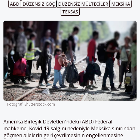
ABD
DÜZENSIZ GÖÇ
DÜZENSIZ MÜLTECILER
MEKSIKA
TEKSAS
Fotoğraf: Shutterstock.com
Amerika Birleşik Devletleri’ndeki (ABD) Federal
mahkeme, Kovid-19 salgını nedeniyle Meksika sınırından
göçmen ailelerin geri çevrilmesinin engellenmesine