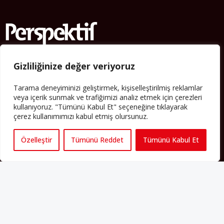
Gizliliğinize değer veriyoruz
Künye
Tarama deneyiminizi geliştirmek, kişiselleştirilmiş reklamlar
Yorum Kuralları
veya içerik sunmak ve trafiğimizi analiz etmek için çerezleri
Abonelik
kullanıyoruz. "Tümünü Kabul Et" seçeneğine tıklayarak
çerez kullanımımızı kabul etmiş olursunuz.
İletişim
Hakkımızda
Özelleştir
Tümünü Reddet
Tümünü Kabul Et
İş İlanları
Erişilebilirlik
Copyright 2025 perspektif.eu.
Yayınlanan haber, yazı ve
görsellerin tüm hakları Perspektif web sitesine aittir. İzin
alınmadan ve kaynak gösterilmeden iktibas edilemez. Ayrıca
metinlerde yer alan fikirler yazarlarına aittir; Perspektif’in editoryal
politikasını yansıtmayabilir.