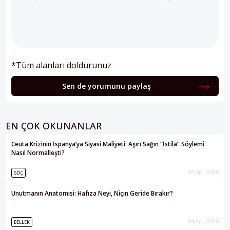
*Tüm alanları doldurunuz
Sen de yorumunu paylaş
EN ÇOK OKUNANLAR
Ceuta Krizinin İspanya’ya Siyasi Maliyeti: Aşırı Sağın “İstila” Söylemi
Nasıl Normalleşti?
03 Ağu 2026
GÖÇ
Unutmanın Anatomisi: Hafıza Neyi, Niçin Geride Bırakır?
04 Ağu 2026
BELLEK