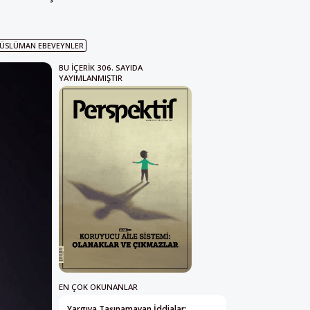
ÜSLÜMAN EBEVEYNLER
BU IÇERIK 306. SAYIDA
YAYIMLANMIŞTIR
EN ÇOK OKUNANLAR
Yargıya Taşınamayan İddialar: