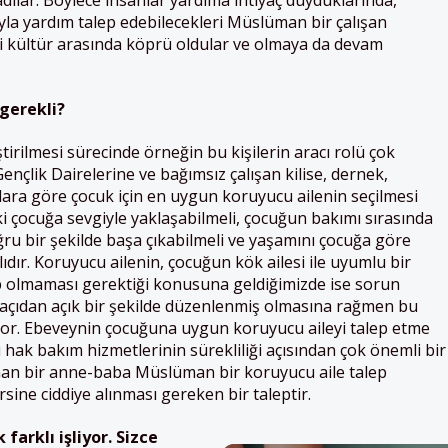
ılar. Böylece insanlar yardıma ihtiyaç duyduklarında,
ıyla yardım talep edebilecekleri Müslüman bir çalışan
ki kültür arasında köprü oldular ve olmaya da devam
gerekli?
irilmesi sürecinde örneğin bu kişilerin aracı rolü çok
ençlik Dairelerine ve bağımsız çalışan kilise, dernek,
lara göre çocuk için en uygun koruyucu ailenin seçilmesi
aki çocuğa sevgiyle yaklaşabilmeli, çocuğun bakımı sırasında
ğru bir şekilde başa çıkabilmeli ve yaşamını çocuğa göre
lıdır. Koruyucu ailenin, çocuğun kök ailesi ile uyumlu bir
 olmaması gerektiği konusuna geldiğimizde ise sorun
ki açıdan açık bir şekilde düzenlenmiş olmasına rağmen bu
or. Ebeveynin çocuğuna uygun koruyucu aileyi talep etme
 hak bakım hizmetlerinin sürekliliği açısından çok önemli bir
an bir anne-baba Müslüman bir koruyucu aile talep
rsine ciddiye alınması gereken bir taleptir.
farklı işliyor. Sizce