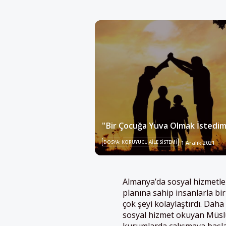
"Bir Çocuğa Yuva Olmak İstedim
DOSYA: KORUYUCU AILE SISTEMI
1 Aralık 2021
Almanya’da sosyal hizmetler
planına sahip insanlarla bir
çok şeyi kolaylaştırdı. Daha
sosyal hizmet okuyan Müslüm