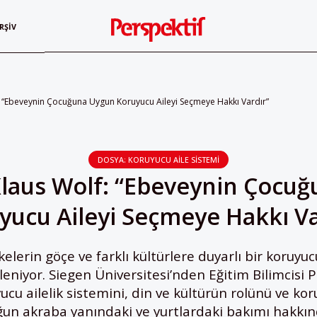
RŞIV
f: “Ebeveynin Çocuğuna Uygun Koruyucu Aileyi Seçmeye Hakkı Vardır”
DOSYA: KORUYUCU AILE SISTEMI
 Klaus Wolf: “Ebeveynin Çocu
yucu Aileyi Seçmeye Hakkı Va
elerin göçe ve farklı kültürlere duyarlı bir koruyuc
eniyor. Siegen Üniversitesi’nden Eğitim Bilimcisi Pr
cu ailelik sistemini, din ve kültürün rolünü ve ko
ğun akraba yanındaki ve yurtlardaki bakımı hakkı