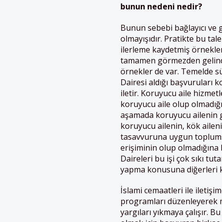
bunun nedeni nedir?
Bunun sebebi bağlayıcı ve 
olmayışıdır. Pratikte bu tal
ilerleme kaydetmiş örnekler
tamamen görmezden gelindiği
örnekler de var. Temelde sür
Dairesi aldığı başvuruları 
iletir. Koruyucu aile hizmet
koruyucu aile olup olmadığın
aşamada koruyucu ailenin g
koruyucu ailenin, kök ailen
tasavvuruna uygun toplums
erişiminin olup olmadığına b
Daireleri bu işi çok sıkı t
yapma konusuna diğerleri 
İslami cemaatleri ile iletiş
programları düzenleyerek m
yargıları yıkmaya çalışır. 