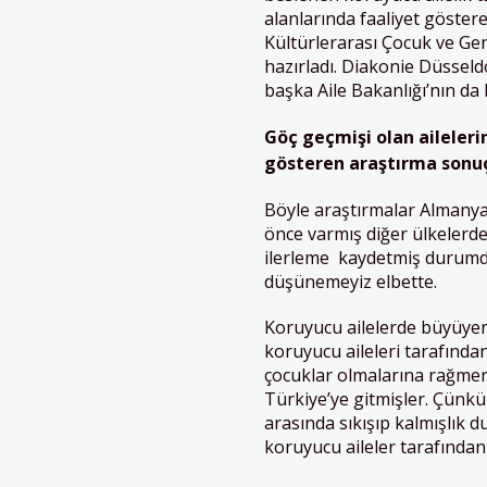
alanlarında faaliyet göster
Kültürlerarası Çocuk ve Gen
hazırladı. Diakonie Düsseldo
başka Aile Bakanlığı’nın da
Göç
geçmişi
olan
aileleri
gösteren
araştırma sonuç
Böyle araştırmalar Almanya
önce varmış diğer ülkelerde,
ilerleme kaydetmiş durumd
düşünemeyiz elbette.
Koruyucu ailelerde büyüyen 
koruyucu aileleri tarafınd
çocuklar olmalarına rağmen a
Türkiye’ye gitmişler. Çünkü k
arasında sıkışıp kalmışlık d
koruyucu aileler tarafından