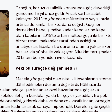
Örneğin, koruyucu ailelik konusunda göç duyarlılığı
gündeme 15 yıl önce geldi. Ancak şartlar sabit
kalmıyor. 2015’te göç eden mültecilerin sayısı hızla
artınca durumlar bir kez daha değişti. Göçmen
dernekleri bana, şimdiye kadar kendilerine kapalı
olan kapıların 2015’te artan mülteci göçü ile birlikte
bizzat resmî makamlar tarafından açıldığını
anlatıyorlar. Bazıları bu duruma olumlu yaklaşırken
bazıları da şüphe ile yaklaşıyor. Nitekim tartışmalar
2015’ten beri yeniden ivme kazandı.
”
Peki bu süreçte değişen nedir?
Mesela göç geçmişi olan nitelikli insanların sisteme
dâhil edilmeleri durumu değiştirdi. Hâlihazırda
 alanında çalışan insanlar özel hayatlarında göç arka
 şekilde iletişim kurdular ya da bir şeyler yaşadılar. Bu pek
 da önemlisi, giderek daha ve daha çok vasıflı insan, örneğin
an kadınlar artık sahaya inip Gençlik Daireleri gibi çeşitli