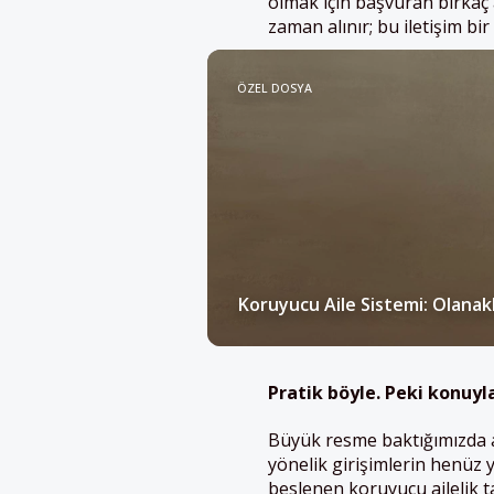
olmak için başvuran birkaç ai
zaman alınır; bu iletişim bir
ÖZEL DOSYA
Koruyucu Aile Sistemi: Olanak
Pratik
böyle.
Peki
konuyl
Büyük resme baktığımızda ara
yönelik girişimlerin henüz
beslenen koruyucu ailelik t