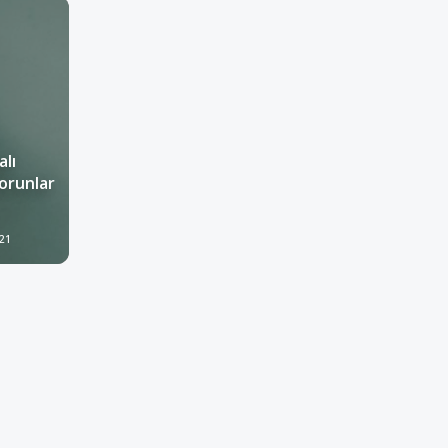
lı
orunlar
021