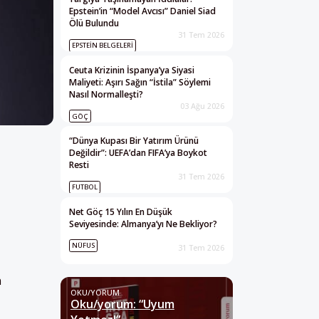
Epstein’in “Model Avcısı” Daniel Siad
Ölü Bulundu
31 Tem 2026
EPSTEIN BELGELERI
Ceuta Krizinin İspanya’ya Siyasi
Maliyeti: Aşırı Sağın “İstila” Söylemi
Nasıl Normalleşti?
03 Ağu 2026
GÖÇ
“Dünya Kupası Bir Yatırım Ürünü
Değildir”: UEFA’dan FIFA’ya Boykot
Resti
31 Tem 2026
FUTBOL
Net Göç 15 Yılın En Düşük
Seviyesinde: Almanya’yı Ne Bekliyor?
NÜFUS
31 Tem 2026
n
OKU/YORUM
Oku/yorum: “Uyum