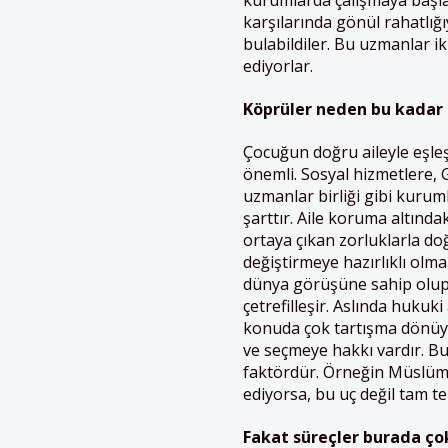
kurumlarda çalışmaya başlad
karşılarında gönül rahatlığ
bulabildiler. Bu uzmanlar i
ediyorlar.
Köprüler neden bu kadar 
Çocuğun doğru aileyle eşleşt
önemli. Sosyal hizmetlere, G
uzmanlar birliği gibi kurum
şarttır. Aile koruma altınd
ortaya çıkan zorluklarla do
değiştirmeye hazırlıklı olma
dünya görüşüne sahip olup
çetrefilleşir. Aslında huku
konuda çok tartışma dönüy
ve seçmeye hakkı vardır. Bu
faktördür. Örneğin Müslüm
ediyorsa, bu uç değil tam te
Fakat süreçler burada çok 