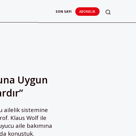
SON SAYI
ABONELIK
ğuna Uygun
rdır”
u ailelik sistemine
of. Klaus Wolf ile
ruyucu aile bakımına
nda konuştuk.