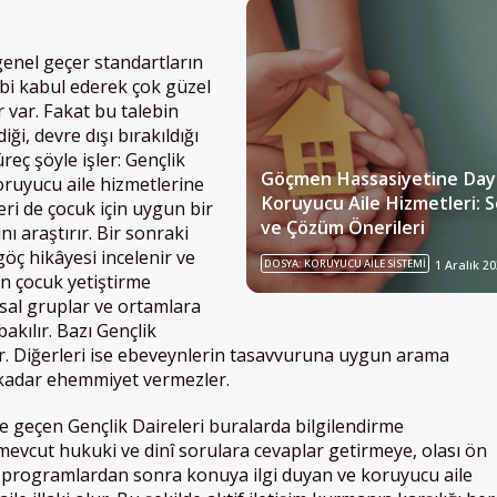
genel geçer standartların
ebi kabul ederek çok güzel
 var. Fakat bu talebin
, devre dışı bırakıldığı
eç şöyle işler: Gençlik
Göçmen Hassasiyetine Daya
koruyucu aile hizmetlerine
Koruyucu Aile Hizmetleri: S
leri de çocuk için uygun bir
ve Çözüm Önerileri
ı araştırır. Bir sonraki
öç hikâyesi incelenir ve
DOSYA: KORUYUCU AILE SISTEMI
1 Aralık 2
in çocuk yetiştirme
al gruplar ve ortamlara
akılır. Bazı Gençlik
utar. Diğerleri ise ebeveynlerin tasavvuruna uygun arama
kadar ehemmiyet vermezler.
ime geçen Gençlik Daireleri buralarda bilgilendirme
evcut hukuki ve dinî sorulara cevaplar getirmeye, olası ön
Bu programlardan sonra konuya ilgi duyan ve koruyucu aile