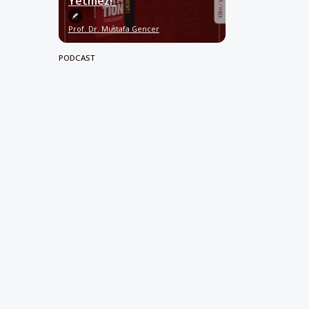
Yetmez!”
Prof. Dr. Mustafa Gencer
PODCAST