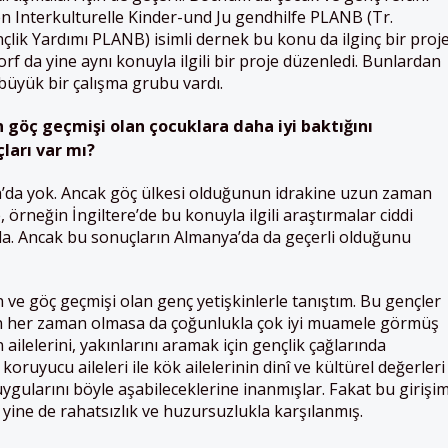
en Interkulturelle Kinder-und Ju gendhilfe PLANB (Tr.
çlik Yardımı PLANB) isimli dernek bu konu da ilginç bir proj
rf da yine aynı konuyla ilgili bir proje düzenledi. Bunlardan
 büyük bir çalışma grubu vardı.
n
göç
geçmişi
olan
ço
cuklara
daha
iyi
baktığını
ları var mı?
’da yok. Ancak göç ülkesi olduğunun idrakine uzun zaman
 örneğin İngiltere’de bu konuyla ilgili araştırmalar ciddi
a. Ancak bu sonuçların Almanya’da da geçerli olduğunu
ve göç geçmişi olan genç yetişkinlerle tanıştım. Bu gençler
an her zaman olmasa da çoğunlukla çok iyi muamele görmüş
ilelerini, yakınlarını aramak için gençlik çağlarında
oruyucu aileleri ile kök ailelerinin dinî ve kültürel değerleri
uygularını böyle aşabileceklerine inanmışlar. Fakat bu girişi
 yine de rahatsızlık ve huzursuzlukla karşılanmış.