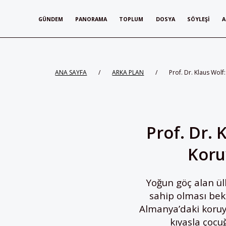
GÜNDEM
PANORAMA
TOPLUM
DOSYA
SÖYLEŞI
A
ANA SAYFA
/
ARKA PLAN
/
Prof. Dr. Klaus Wol
Prof. Dr.
Koru
Yoğun göç alan ülk
sahip olması bekl
Almanya’daki koruyu
kıyasla çocu