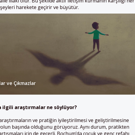
le illaki olur. Bu şekilde aktif iletişim kurmanın karşılığı her
 şeyleri harekete geçirir ve büyütür.
lar ve Çıkmazlar
a
ilgili araştırmalar ne söylüyor?
ştırmaların ve pratiğin iyileştirilmesi ve geliştirilmesine
 yolun başında olduğunu görüyoruz. Aynı durum, pratikten
artışmaları için de geçerli. Bochum’da çocuk ve genç refahı