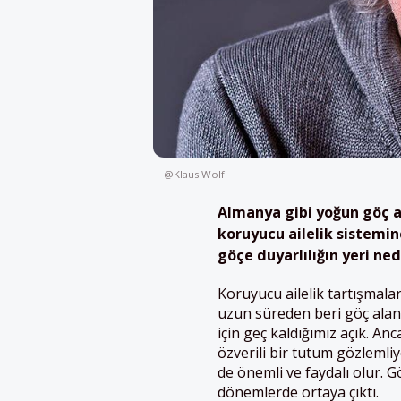
@Klaus Wolf
Almanya
gibi
yoğun
göç
a
koruyucu ailel
ik
sistemin
göçe duyarlılığın yeri ned
Koruyucu ailelik tartışmala
uzun süreden beri göç al
için geç kaldığımız açık. An
özverili bir tutum gözlemliy
de önemli ve faydalı olur. 
dönemlerde ortaya çıktı.