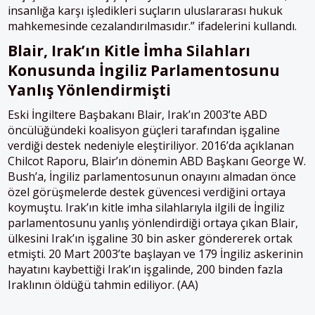
insanlığa karşı işledikleri suçların uluslararası hukuk
mahkemesinde cezalandırılmasıdır.” ifadelerini kullandı.
Blair, Irak’ın
K
itle
İ
mha
S
ilahları
K
onusunda İngiliz
P
arlamentosunu
Y
anlış
Y
önlendirmişti
Eski İngiltere Başbakanı Blair, Irak’ın 2003’te ABD
öncülüğündeki koalisyon güçleri tarafından işgaline
verdiği destek nedeniyle eleştiriliyor. 2016’da açıklanan
Chilcot Raporu, Blair’ın dönemin ABD Başkanı George W.
Bush’a, İngiliz parlamentosunun onayını almadan önce
özel görüşmelerde destek güvencesi verdiğini ortaya
koymuştu. Irak’ın kitle imha silahlarıyla ilgili de İngiliz
parlamentosunu yanlış yönlendirdiği ortaya çıkan Blair,
ülkesini Irak’ın işgaline 30 bin asker göndererek ortak
etmişti. 20 Mart 2003’te başlayan ve 179 İngiliz askerinin
hayatını kaybettiği Irak’ın işgalinde, 200 binden fazla
Iraklının öldüğü tahmin ediliyor. (AA)