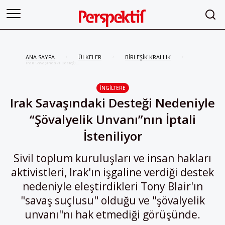
ANA SAYFA
ÜLKELER
BİRLEŞİK KRALLIK
/
/
/
Irak Savaşındaki Desteği
Nedeniyle “Şövalyelik Unvanı”nın
İptali İsteniliyor
İNGİLTERE
Irak Savaşındaki Desteği Nedeniyle
“Şövalyelik Unvanı”nın İptali
İsteniliyor
Sivil toplum kuruluşları ve insan hakları
aktivistleri, Irak'ın işgaline verdiği destek
nedeniyle eleştirdikleri Tony Blair'ın
"savaş suçlusu" olduğu ve "şövalyelik
unvanı"nı hak etmediği görüşünde.