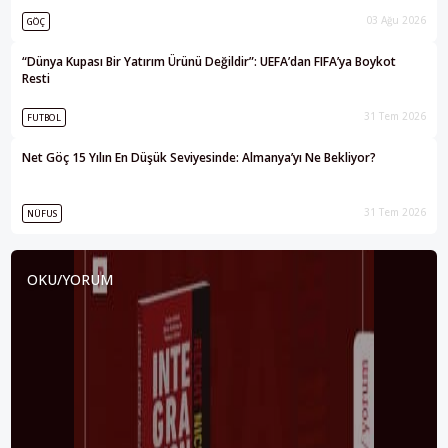
03 Ağu 2026
GÖÇ
“Dünya Kupası Bir Yatırım Ürünü Değildir”: UEFA’dan FIFA’ya Boykot
Resti
31 Tem 2026
FUTBOL
Net Göç 15 Yılın En Düşük Seviyesinde: Almanya’yı Ne Bekliyor?
31 Tem 2026
NÜFUS
OKU/YORUM