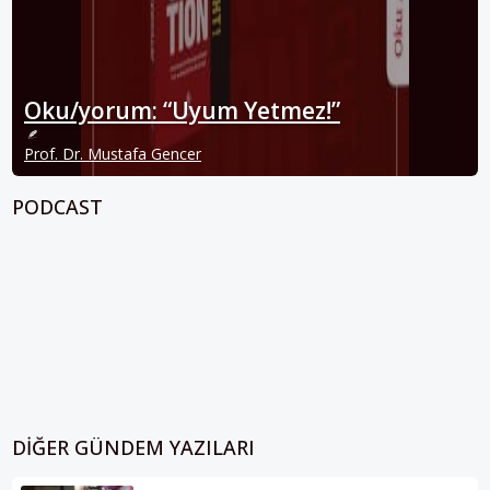
Oku/yorum: “Uyum Yetmez!”
Prof. Dr. Mustafa Gencer
PODCAST
DIĞER GÜNDEM YAZILARI