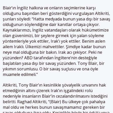
Blair’ın İngiliz halkına ve onların seçimlerine karşı
olduğunu başından beri gösterdiğini vurgulayan Altikriti,
şunları söyledi: “Hatta medyada bunun yasa dışı bir savaş
olduğunun söylendiğine dair kanıtlar ortaya çıkıyor.
Kaynaklarımızı, İngiliz vatandaşları olarak hükümetimize
olan güvenimizi, bir şeylere girmek için yalan söyleme
yöntemleriyle yok ettiler, Irak’ı yok ettiler. Benim aslen
ailem Iraklı. Ülkemizi mahvettiler. Şimdiye kadar bunun
neye mal olduğuna bir bakın. Irak acı çekiyor. Peki ne
yüzünden? ABD tarafından İngiltere’nin desteğiyle
başlatılan yasa dışı bir savaş yüzünden. Tony Blair, bir
yıkımın sorumlusu. O bir savaş suçlusu ve ona öyle
muamele edilmeli.”
Altikriti, Tony Blair’ın kesinlikle şövalyelik unvanını hak
etmediğinin altını çizerek Irak’ın işgalindeki rolü
nedeniyle insanların Blair’in cezalandırılmasını istediğini
belirtti. Raghad Altikriti, “(Blair) Bu ülkeye çok pahalıya
mal oldu ve herkes bunun savaşmamamız gereken bir
savaş olduğuna ikna oldu. Kesinlikle böyle bir ödülü veya