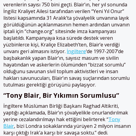
verenlerin sayısı 750 bini geçti. Blair’ın, her yıl sonunda
İngiliz Kraliyet Ailesi tarafından verilen “Yeni Yıl Onur”
listesi kapsamında 31 Aralık’ta şövalyelik unvanına layık
görüldüğünün açıklanmasının hemen ardından unvanın
iptali için “change.org” sitesinde imza kampanyası
başlatıldı. Kampanyaya kısa sürede destek veren
yüzbinlerce kişi, Kraliçe Elizabeth’ten, Blair’e verdiği
unvanı geri almasını istiyor.
İngiltere
‘de 1997-2007’de
başbakanlık yapan Blair’ın, sayısız masum ve sivilin
hayatından ve askerlerin ölümünden “bizzat sorumlu”
olduğunu savunan sivil toplum aktivistleri ve insan
hakları savunucuları, Blair’ın savaş suçlarından sorumlu
tutulması gerektiği görüşünü paylaşıyor.
“Tony Blair,
B
ir
Y
ıkımın
S
orumlusu”
İngiltere Müslüman Birliği Başkanı Raghad Altikriti,
yaptığı açıklamada, Blair’ın şövalyelikle onurlandırılmak
yerine cezalandırılmayı hak ettiğini belirterek “
Tony
Blair
, bizi Londra sokaklarında yürüyen 2 milyon insanın
karşı çıktığı Irak’a karşı bir savaşa soktu.” dedi.