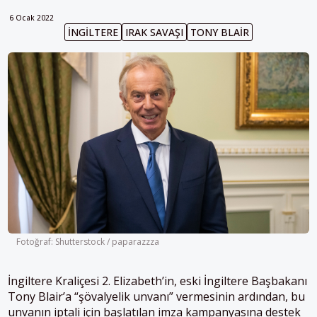
6 Ocak 2022
İNGILTERE
IRAK SAVAŞI
TONY BLAIR
Fotoğraf: Shutterstock / paparazzza
İngiltere Kraliçesi 2. Elizabeth’in, eski İngiltere Başbakanı
Tony Blair’a “şövalyelik unvanı” vermesinin ardından, bu
unvanın iptali için başlatılan imza kampanyasına destek