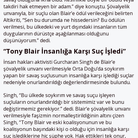
takdiri hak etmeyen bir adam.” diye konuştu. Şövalyelik
unvanıyla, bir suçlu olan Blair’e ödül verileceğini belirten
Altikriti, “Sen bu durumda ne hissedersin? Bu ödülün
verilmesi, bu ülkedeki ve yurt dışındaki insanların tüm
duygularının dürüstçe aşağılanması olduğunu
düşünüyorum.” dedi.
“Tony Blair
İ
nsanlığa
K
arşı
S
uç
İ
şledi”
İnsan hakları aktivisti Gurcharan Singh de Blair’e
şövalyelik unvanı verilmesiyle Orta Doğu’da soykırım
yapan bir savaş suçlusunun insanlığa karşı işlediği suçlar
nedeniyle onurlandırıldığı değerlendirmesinde bulundu.
Singh, “Bu ülkede soykırım ve savaş suçu işleyen
suçluların onurlandırıldığı bir sistemimiz var ve bunu
değiştirmemiz gerekiyor.” dedi. Blair’e şövalyelik unvanı
verilmesiyle faşizmin normalleştirildiğinin altını çizen
Singh, “Tony Blair ve eski koalisyonunun ve bu
koalisyonun başındaki kişi o olduğu için insanlığa karşı
suç işlediklerine hiç şüphe yok. Hak ettikleri tek onur,