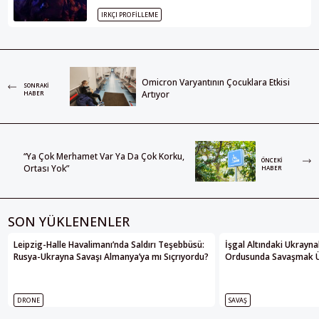
IRKÇI PROFILLEME
Omicron Varyantının Çocuklara Etkisi
SONRAKI
Artıyor
HABER
“Ya Çok Merhamet Var Ya Da Çok Korku,
ÖNCEKI
Ortası Yok”
HABER
SON YÜKLENENLER
Leipzig-Halle Havalimanı’nda Saldırı Teşebbüsü:
İşgal Altındaki Ukrayna
Rusya-Ukrayna Savaşı Almanya’ya mı Sıçrıyordu?
Ordusunda Savaşmak Üze
DRONE
SAVAŞ