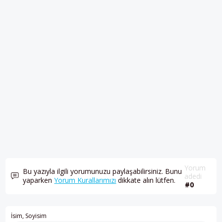
Yorum
Bu yazıyla ilgili yorumunuzu paylaşabilirsiniz. Bunu
adedi
yaparken
Yorum Kurallarımızı
dikkate alın lütfen.
#0
İsim, Soyisim