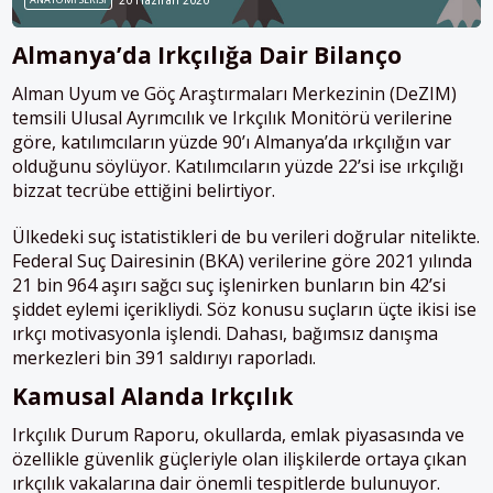
20 Haziran 2020
Almanya’da Irkçılığa Dair Bilanço
Alman Uyum ve Göç Araştırmaları Merkezinin (DeZIM)
temsili Ulusal Ayrımcılık ve Irkçılık Monitörü verilerine
göre, katılımcıların yüzde 90’ı Almanya’da ırkçılığın var
olduğunu söylüyor. Katılımcıların yüzde 22’si ise ırkçılığı
bizzat tecrübe ettiğini belirtiyor.
Ülkedeki suç istatistikleri de bu verileri doğrular nitelikte.
Federal Suç Dairesinin (BKA) verilerine göre 2021 yılında
21 bin 964 aşırı sağcı suç işlenirken bunların bin 42’si
şiddet eylemi içerikliydi. Söz konusu suçların üçte ikisi ise
ırkçı motivasyonla işlendi. Dahası, bağımsız danışma
merkezleri bin 391 saldırıyı raporladı.
Kamusal Alanda Irkçılık
Irkçılık Durum Raporu, okullarda, emlak piyasasında ve
özellikle güvenlik güçleriyle olan ilişkilerde ortaya çıkan
ırkçılık vakalarına dair önemli tespitlerde bulunuyor.