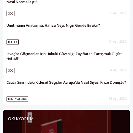
Nasıl Normalleşti?
03 Ağu 2026
GÖÇ
Unutmanın Anatomisi: Hafıza Neyi, Niçin Geride Bırakır?
04 Ağu 2026
BELLEK
İsveç’te Göçmenler İçin Hukuki Güvenliği Zayıflatan Tartışmalı Ölçüt:
“İyi Hâl”
04 Ağu 2026
GÖÇ
Ceuta Sınırındaki Kitlesel Geçişler Avrupa’da Nasıl Siyasi Krize Dönüştü?
03 Ağu 2026
KUZEY AFRIKA
OKU/YORUM