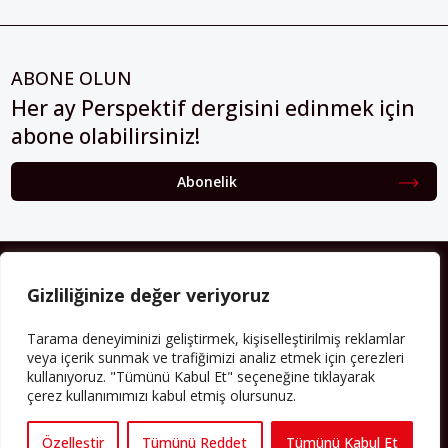
ABONE OLUN
Her ay Perspektif dergisini edinmek için
abone olabilirsiniz!
Abonelik
HAKKIMIZDA
Gizliliğinize değer veriyoruz
Avrupa’ya işçi göçü yarım asrı ardında bırakırken Müslümanlar da
bulundukları ülkelerde kalıcı hâle geldiler. Bu durum “vatan”,
Tarama deneyiminizi geliştirmek, kişiselleştirilmiş reklamlar
“aidiyet”, “İslam” ve “Avrupa” gibi birçok kavramın çift taraflı olarak
veya içerik sunmak ve trafiğimizi analiz etmek için çerezleri
sorgulanmasına neden oldu. Avrupa’da yerleşik bir Müslüman
kullanıyoruz. "Tümünü Kabul Et" seçeneğine tıklayarak
cemaatin oluşması, hem yerleşik kültür ve siyasi düzen için, hem
çerez kullanımımızı kabul etmiş olursunuz.
de Müslümanlar için yeni sorulara da kapı araladı.
Yazının devamı
Özelleştir
Tümünü Reddet
Tümünü Kabul Et