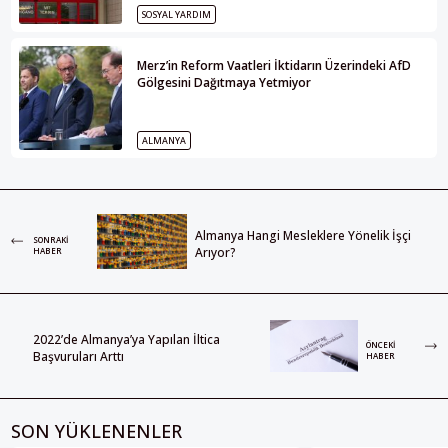
SOSYAL YARDIM
Merz’in Reform Vaatleri İktidarın Üzerindeki AfD
Gölgesini Dağıtmaya Yetmiyor
ALMANYA
Almanya Hangi Mesleklere Yönelik İşçi
SONRAKI
Arıyor?
HABER
2022’de Almanya’ya Yapılan İltica
ÖNCEKI
Başvuruları Arttı
HABER
SON YÜKLENENLER