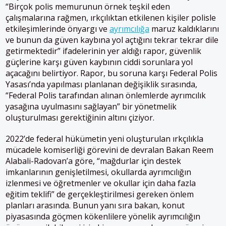
“Birçok polis memurunun örnek teşkil eden
çalışmalarına rağmen, ırkçılıktan etkilenen kişiler polisle
etkileşimlerinde önyargı ve
ayrımcılığa
maruz kaldıklarını
ve bunun da güven kaybına yol açtığını tekrar tekrar dile
getirmektedir” ifadelerinin yer aldığı rapor, güvenlik
güçlerine karşı güven kaybının ciddi sorunlara yol
açacağını belirtiyor. Rapor, bu soruna karşı Federal Polis
Yasası’nda yapılması planlanan değişiklik sırasında,
“Federal Polis tarafından alınan önlemlerde ayrımcılık
yasağına uyulmasını sağlayan” bir yönetmelik
oluşturulması gerektiğinin altını çiziyor.
2022’de federal hükümetin yeni oluşturulan ırkçılıkla
mücadele komiserliği görevini de devralan Bakan Reem
Alabali-Radovan’a göre, “mağdurlar için destek
imkanlarının genişletilmesi, okullarda ayrımcılığın
izlenmesi ve öğretmenler ve okullar için daha fazla
eğitim teklifi” de gerçekleştirilmesi gereken önlem
planları arasında. Bunun yanı sıra bakan, konut
piyasasında göçmen kökenlilere yönelik ayrımcılığın