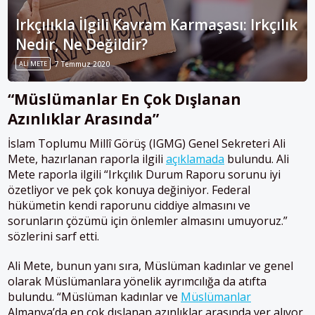
Irkçılıkla İlgili Kavram Karmaşası: Irkçılık
Nedir, Ne Değildir?
ALI METE
7 Temmuz 2020
“Müslümanlar En Çok Dışlanan
Azınlıklar Arasında”
İslam Toplumu Millî Görüş (IGMG) Genel Sekreteri Ali
Mete, hazırlanan raporla ilgili
açıklamada
bulundu. Ali
Mete raporla ilgili “Irkçılık Durum Raporu sorunu iyi
özetliyor ve pek çok konuya değiniyor. Federal
hükümetin kendi raporunu ciddiye almasını ve
sorunların çözümü için önlemler almasını umuyoruz.”
sözlerini sarf etti.
Ali Mete, bunun yanı sıra, Müslüman kadınlar ve genel
olarak Müslümanlara yönelik ayrımcılığa da atıfta
bulundu. “Müslüman kadınlar ve
Müslümanlar
Almanya’da en çok dışlanan azınlıklar arasında yer alıyor.