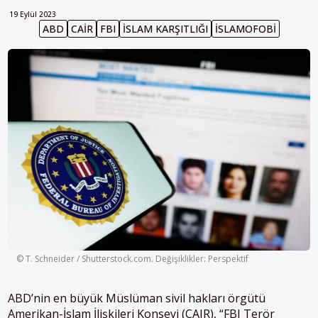
19 Eylül 2023
ABD
CAİR
FBI
İSLAM KARŞITLIĞI
İSLAMOFOBI
© T. Schneider / Shutterstock.com. Değişiklikler: Perspektif
ABD’nin en büyük Müslüman sivil hakları örgütü
Amerikan-İslam İlişkileri Konseyi (CAIR), “FBI Terör