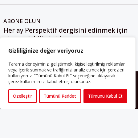
ABONE OLUN
Her ay Perspektif dergisini edinmek için
abone olabilirsiniz!
Gizliliğinize değer veriyoruz
Abonelik
Tarama deneyiminizi geliştirmek, kişiselleştirilmiş reklamlar
veya içerik sunmak ve trafiğimizi analiz etmek için çerezleri
kullanıyoruz. "Tümünü Kabul Et" seçeneğine tıklayarak
HAKKIMIZDA
çerez kullanımımızı kabul etmiş olursunuz.
Avrupa’ya işçi göçü yarım asrı ardında bırakırken Müslümanlar da
Özelleştir
Tümünü Reddet
Tümünü Kabul Et
bulundukları ülkelerde kalıcı hâle geldiler. Bu durum “vatan”,
“aidiyet”, “İslam” ve “Avrupa” gibi birçok kavramın çift taraflı olarak
sorgulanmasına neden oldu. Avrupa’da yerleşik bir Müslüman
cemaatin oluşması, hem yerleşik kültür ve siyasi düzen için, hem
de Müslümanlar için yeni sorulara da kapı araladı.
Yazının devamı