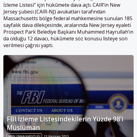
İzleme Listesi” için hükûmete dava açtı. CAIR’in New
Jersey şubesi (CAIR-NJ) avukatları tarafından
Massachusetts bölge federal mahkemesine sunulan 185
sayfalık dava dilekçesinde, aralarında New Jersey eyaleti
Prospect Park Belediye Başkanı Muhammed Hayrullah’ın
da olduğu 12 davacı, hükûmete söz konusu listeye son
verilmesi çağrısı yaptı.
FBI İzleme Listesindekilerin Yüzde 98’i
Müslüman
MÜSLÜMAN KARŞITLIĞI
13 Haziran 2023