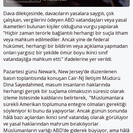
Dava dilekçesinde, davacıların yasalara saygılı, çok
çalışkan, vergilerini ödeyen ABD vatandaşları veya yasal
ikametleri bulunan kişiler olduğuna vurgu yapılarak
“Hiçbir zaman terörle bağlantılı herhangi bir suçla itham
veya mahkum edilmediler. Ancak yine de federal
hükûmet, herhangi bir bildirim veya açıklama yapmadan
onları yargısız bir şekilde ömür boyu ikinci sınıf
vatandaşlığa mahkum etti.” ifadelerine yer verildi.
Pazartesi günü Newark, New Jersey’de düzenlenen
basın toplantısında konuşan Cair-NJ İletişim Müdürü
Dina Sayedahmed, masum insanların haklarında
herhangi gerçek bir suçlama olmaksızın süresiz olarak
izleme listesinde kaldılarını belirterek, “Müslümanlara
sürekli Amerikan toplumuna entegre olmaları gerektiği
söyleniyor ki bunu da yapıyorlar. Ancak günün sonunda
hâlâ bazı açılardan ikinci sınıf vatandaş olarak görülüyor
ve yasal haklarından mahrum bırakılıyorlar.
Müslümanların varlığı ABD’de giderek büyüyor, ama hâlâ