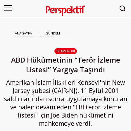
ANA SAYFA
GÜNDEM
/
/
ABD Hükûmetinin “Terör İzleme
Listesi” Yargıya Taşındı
İSLAMOFOBI
ABD Hükûmetinin “Terör İzleme
Listesi” Yargıya Taşındı
Amerikan-İslam İlişkileri Konseyi'nin New
Jersey şubesi (CAIR-NJ), 11 Eylül 2001
saldırılarından sonra uygulamaya konulan
ve halen devam eden "FBI terör izleme
listesi" için Joe Biden hükûmetini
mahkemeye verdi.