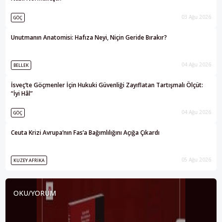
03 Ağu 2026
GÖÇ
Unutmanın Anatomisi: Hafıza Neyi, Niçin Geride Bırakır?
04 Ağu 2026
BELLEK
İsveç’te Göçmenler İçin Hukuki Güvenliği Zayıflatan Tartışmalı Ölçüt:
“İyi Hâl”
04 Ağu 2026
GÖÇ
Ceuta Krizi Avrupa’nın Fas’a Bağımlılığını Açığa Çıkardı
05 Ağu 2026
KUZEY AFRIKA
OKU/YORUM