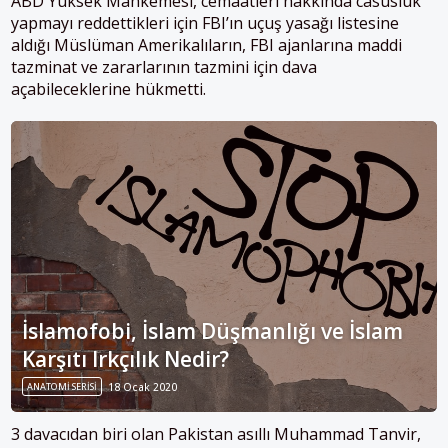
ABD Yüksek Mahkemesi, cemaatleri hakkında casusluk
yapmayı reddettikleri için FBI’ın uçuş yasağı listesine
aldığı Müslüman Amerikalıların, FBI ajanlarına maddi
tazminat ve zararlarının tazmini için dava
açabileceklerine hükmetti.
İslamofobi, İslam Düşmanlığı ve İslam
Karşıtı Irkçılık Nedir?
ANATOMI SERISI
18 Ocak 2020
3 davacıdan biri olan Pakistan asıllı Muhammad Tanvir,