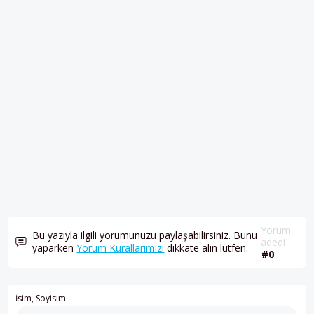
Yorum
Bu yazıyla ilgili yorumunuzu paylaşabilirsiniz. Bunu
adedi
yaparken
Yorum Kurallarımızı
dikkate alın lütfen.
#0
İsim, Soyisim