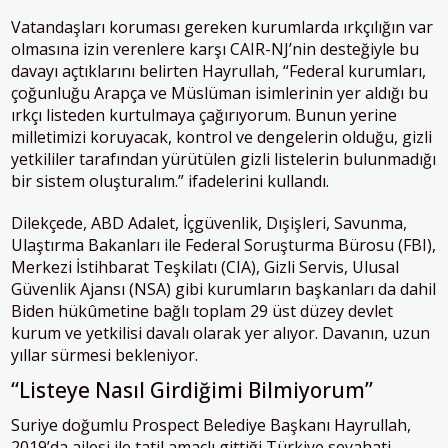
Vatandaşları koruması gereken kurumlarda ırkçılığın var
olmasına izin verenlere karşı CAIR-NJ’nin desteğiyle bu
davayı açtıklarını belirten Hayrullah, “Federal kurumları,
çoğunluğu Arapça ve Müslüman isimlerinin yer aldığı bu
ırkçı listeden kurtulmaya çağırıyorum. Bunun yerine
milletimizi koruyacak, kontrol ve dengelerin olduğu, gizli
yetkililer tarafından yürütülen gizli listelerin bulunmadığı
bir sistem oluşturalım.” ifadelerini kullandı.
Dilekçede, ABD Adalet, İçgüvenlik, Dışişleri, Savunma,
Ulaştırma Bakanları ile Federal Soruşturma Bürosu (FBI),
Merkezi İstihbarat Teşkilatı (CIA), Gizli Servis, Ulusal
Güvenlik Ajansı (NSA) gibi kurumların başkanları da dahil
Biden hükûmetine bağlı toplam 29 üst düzey devlet
kurum ve yetkilisi davalı olarak yer alıyor. Davanın, uzun
yıllar sürmesi bekleniyor.
“Listeye Nasıl Girdiğimi Bilmiyorum”
Suriye doğumlu Prospect Belediye Başkanı Hayrullah,
2019’da ailesi ile tatil amaçlı gittiği Türkiye seyahati