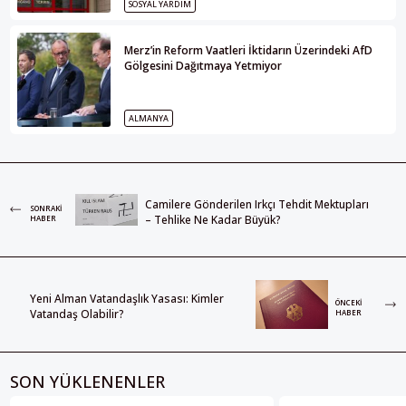
SOSYAL YARDIM
Merz’in Reform Vaatleri İktidarın Üzerindeki AfD
Gölgesini Dağıtmaya Yetmiyor
ALMANYA
Camilere Gönderilen Irkçı Tehdit Mektupları
SONRAKI
– Tehlike Ne Kadar Büyük?
HABER
Yeni Alman Vatandaşlık Yasası: Kimler
ÖNCEKI
Vatandaş Olabilir?
HABER
SON YÜKLENENLER