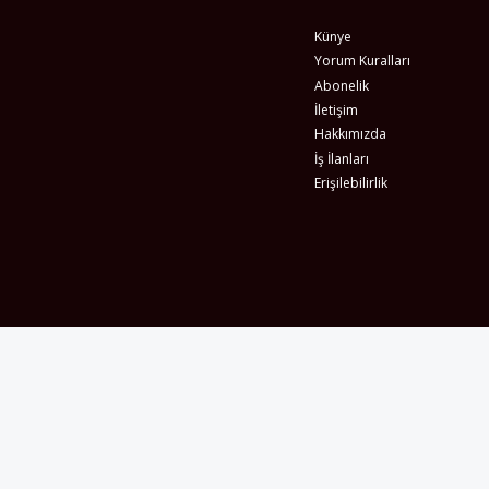
Künye
Yorum Kuralları
Abonelik
İletişim
Hakkımızda
İş İlanları
Erişilebilirlik
Gizlilik Sözleşmesi
Şartlar & Koşullar