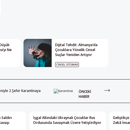
 Düşük
Dijital Tehdit: Almanya’da
a’yı Ne
Çocuklara Yönelik Cinsel
Suçlar Yeniden Artıyor
CINSEL İSTISMAR
niyle 2 Şehir Karantinaya
ÖNCEKI
HABER
 Saldırı
İşgal Altındaki Ukraynalı Çocuklar Rus
Geliştikçe
Savaşı
Ordusunda Savaşmak Üzere Yetiştiriliyor
Zekâ İnsan