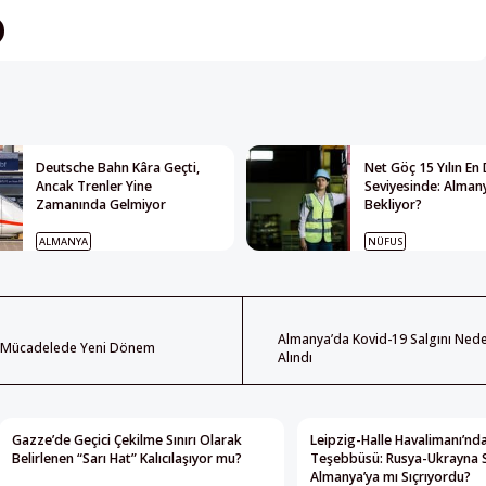
Deutsche Bahn Kâra Geçti,
Net Göç 15 Yılın En
Ancak Trenler Yine
Seviyesinde: Almany
Zamanında Gelmiyor
Bekliyor?
ALMANYA
NÜFUS
Almanya’da Kovid-19 Salgını Nede
le Mücadelede Yeni Dönem
Alındı
Gazze’de Geçici Çekilme Sınırı Olarak
Leipzig-Halle Havalimanı’nda
Belirlenen “Sarı Hat” Kalıcılaşıyor mu?
Teşebbüsü: Rusya-Ukrayna 
Almanya’ya mı Sıçrıyordu?