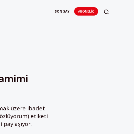
SON SAYI
ABONELIK
Camimi
mak üzere ibadet
özlüyorum) etiketi
 paylaşıyor.