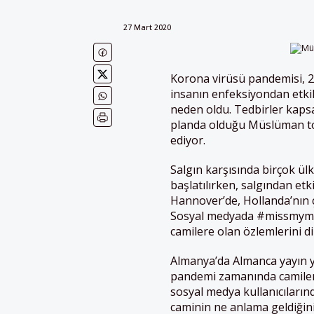
27 Mart 2020
Korona virüsü pandemisi, 2
insanın enfeksiyondan etki
neden oldu. Tedbirler kaps
planda olduğu Müslüman top
ediyor.
Salgın karşısında birçok ül
başlatılırken, salgından e
Hannover’de, Hollanda’nın ç
Sosyal medyada
#missmymos
camilere olan özlemlerini di
Almanya’da Almanca yayın
pandemi zamanında camileri
sosyal medya kullanıcıları
caminin ne anlama geldiğini