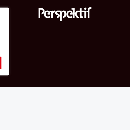
hakları Perspektif web sitesine aittir.
e yer alan fikirler yazarlarına aittir;