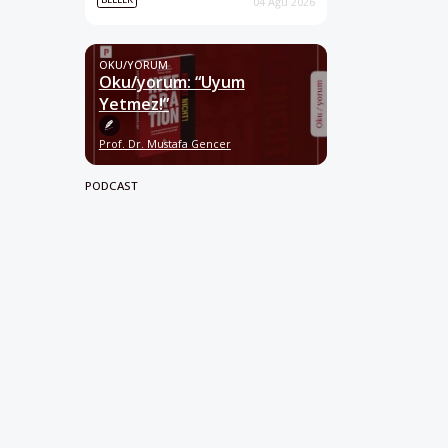
04 Ağu 2026
OKU/YORUM
Oku/yorum: “Uyum
Yetmez!”
Prof. Dr. Mustafa Gencer
PODCAST