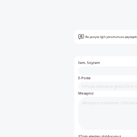
Bu yazıyla ilgili yorumunuzu paylaşab
İsim, Soyisim
E-Posta
Mesajınız
*Tüm alanları doldurunuz