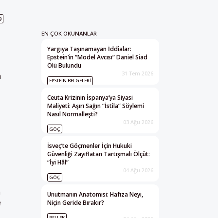
9
EN ÇOK OKUNANLAR
Yargıya Taşınamayan İddialar:
Epstein’in “Model Avcısı” Daniel Siad
Ölü Bulundu
31 Tem 2026
n
EPSTEIN BELGELERI
Ceuta Krizinin İspanya’ya Siyasi
Maliyeti: Aşırı Sağın “İstila” Söylemi
Nasıl Normalleşti?
03 Ağu 2026
GÖÇ
İsveç’te Göçmenler İçin Hukuki
Güvenliği Zayıflatan Tartışmalı Ölçüt:
“İyi Hâl”
04 Ağu 2026
GÖÇ
m
Unutmanın Anatomisi: Hafıza Neyi,
e
Niçin Geride Bırakır?
BELLEK