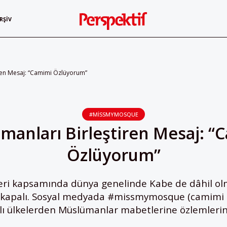
RŞIV
ren Mesaj: “Camimi Özlüyorum”
#MISSMYMOSQUE
manları Birleştiren Mesaj: “
Özlüyorum”
leri kapsamında dünya genelinde Kabe de dâhil ol
r kapalı. Sosyal medyada #missmymosque (camimi 
klı ülkelerden Müslümanlar mabetlerine özlemlerini