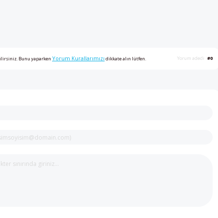
Yorum Kurallarımızı
Yorum adedi
#0
ilirsiniz. Bunu yaparken
dikkate alın lütfen.