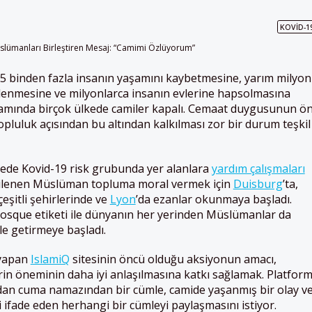
KOVID-1
5 binden fazla insanın yaşamını kaybetmesine, yarım milyon
lenmesine ve milyonlarca insanın evlerine hapsolmasına
amında birçok ülkede camiler kapalı. Cemaat duygusunun ö
luluk açısından bu altından kalkılması zor bir durum teşkil
kede Kovid-19 risk grubunda yer alanlara
yardım çalışmaları
tkilenen Müslüman topluma moral vermek için
Duisburg
’ta,
eşitli şehirlerinde ve
Lyon
’da ezanlar okunmaya başladı.
que etiketi ile dünyanın her yerinden Müslümanlar da
le getirmeye başladı.
 yapan
IslamiQ
sitesinin öncü olduğu aksiyonun amacı,
n öneminin daha iyi anlaşılmasına katkı sağlamak. Platfor
ndan cuma namazından bir cümle, camide yaşanmış bir olay v
 ifade eden herhangi bir cümleyi paylaşmasını istiyor.