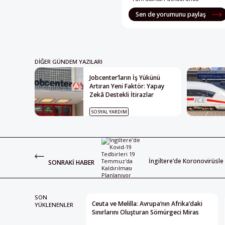
Sen de yorumunu paylaş
DIĞER GÜNDEM YAZILARI
Jobcenter’ların İş Yükünü
Artıran Yeni Faktör: Yapay
Zekâ Destekli İtirazlar
SOSYAL YARDIM
İngiltere’de Koronovirüs
SONRAKI HABER
SON
Ceuta ve Melilla: Avrupa’nın Afrika’daki
YÜKLENENLER
Sınırlarını Oluşturan Sömürgeci Miras