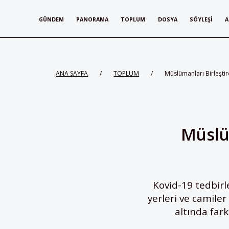
GÜNDEM
PANORAMA
TOPLUM
DOSYA
SÖYLEŞI
A
ANA SAYFA
/
TOPLUM
/
Müslümanları Birleşti
Müslü
Kovid-19 tedbir
yerleri ve camile
altında far