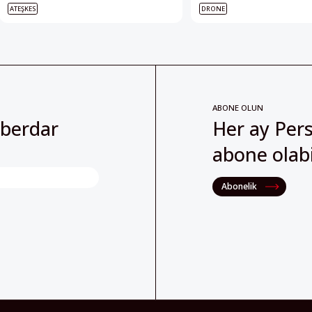
ATEŞKES
DRONE
ABONE OLUN
aberdar
Her ay Pers
abone olabil
Abonelik