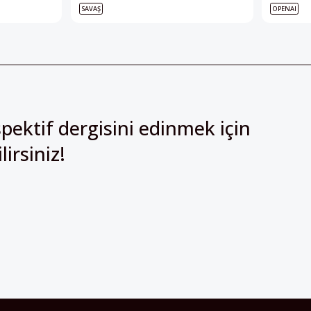
SAVAŞ
OPENAI
pektif dergisini edinmek için
irsiniz!