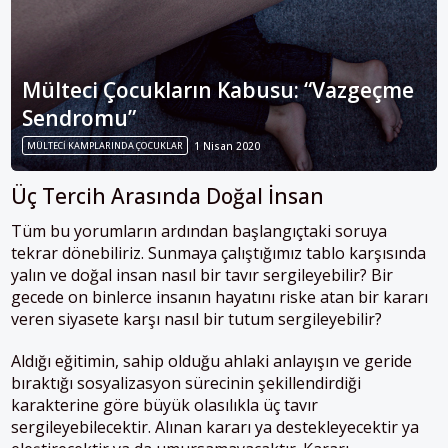
Mülteci Çocukların Kabusu: “Vazgeçme
Sendromu”
MÜLTECI KAMPLARINDA ÇOCUKLAR
1 Nisan 2020
Üç Tercih Arasında Doğal İnsan
Tüm bu yorumların ardından başlangıçtaki soruya
tekrar dönebiliriz. Sunmaya çalıştığımız tablo karşısında
yalın ve doğal insan nasıl bir tavır sergileyebilir? Bir
gecede on binlerce insanın hayatını riske atan bir kararı
veren siyasete karşı nasıl bir tutum sergileyebilir?
Aldığı eğitimin, sahip olduğu ahlaki anlayışın ve geride
bıraktığı sosyalizasyon sürecinin şekillendirdiği
karakterine göre büyük olasılıkla üç tavır
sergileyebilecektir. Alınan kararı ya destekleyecektir ya