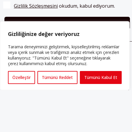
Gizlilik Sözleşmesini
 okudum, kabul ediyorum.
Gizliliğinize değer veriyoruz
Tarama deneyiminizi geliştirmek, kişiselleştirilmiş reklamlar
veya içerik sunmak ve trafiğimizi analiz etmek için çerezleri
ABONE OLUN
kullanıyoruz. "Tümünü Kabul Et" seçeneğine tıklayarak
çerez kullanımımızı kabul etmiş olursunuz.
Her ay Perspektif dergisini edinmek için
abone olabilirsiniz!
Özelleştir
Tümünü Reddet
Tümünü Kabul Et
Abonelik
HAKKIMIZDA
Avrupa’ya işçi göçü yarım asrı ardında bırakırken Müslümanlar da
bulundukları ülkelerde kalıcı hâle geldiler. Bu durum “vatan”,