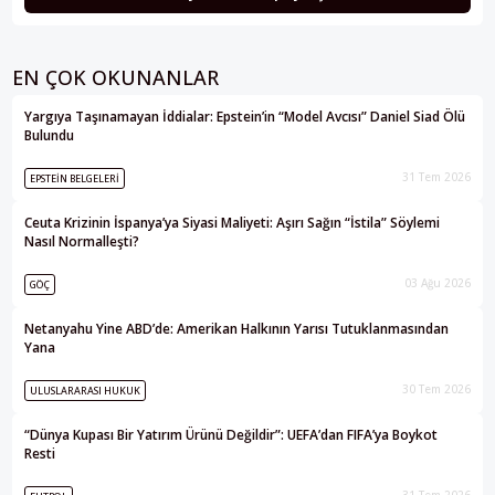
EN ÇOK OKUNANLAR
Yargıya Taşınamayan İddialar: Epstein’in “Model Avcısı” Daniel Siad Ölü
Bulundu
31 Tem 2026
EPSTEIN BELGELERI
Ceuta Krizinin İspanya’ya Siyasi Maliyeti: Aşırı Sağın “İstila” Söylemi
Nasıl Normalleşti?
03 Ağu 2026
GÖÇ
Netanyahu Yine ABD’de: Amerikan Halkının Yarısı Tutuklanmasından
Yana
30 Tem 2026
ULUSLARARASI HUKUK
“Dünya Kupası Bir Yatırım Ürünü Değildir”: UEFA’dan FIFA’ya Boykot
Resti
31 Tem 2026