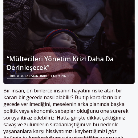
“Mültecileri Yönetim Krizi Daha Da
Derinleşecek”
TÜRKIYE-YUNANISTAN SINIRI
3 Mart 2020
Bir insan, on binlerce insanın hayatını riske atan bir
kararı bir gecede nasıl alabilir? Bu tip kararların bir
gecede verilmediğini, meselenin arka planında başka
politik veya ekonomik sebepler olduğunu öne sürerek
soruya itiraz edebiliriz. Hatta girişte dikkat çektiğimiz
savaş ve zulümlerin sıradanlaştığını ve bu nedenle
yaşananlara karşı hissiyatımızı kaybettiğimizi göz