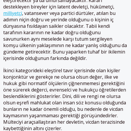
eleştirecektir ya da umursamayacaktır. Kararı
destekleyen bireyler için latent devletçi, hükûmetçi,
milliyetçi
, vatansever veya partici dürtüler, atılan bu
adımın niçin doğru ve yerinde olduğunu o kişinin iç
dünyasına fısıldayan saikler olacaktır. Tabii kendi
tarafının kararının ne kadar doğru olduğunu
savunurken aynı meselede karşı tutum sergileyen
komşu ülkenin yaklaşımının ne kadar yanlış olduğunu da
gündeme getirecektir. Bunu yaparken tuhaf bir ikilemin
içerisinde olduğunun farkında değildir.
İkinci kategorideki eleştirel tavır içerisinde olan kişiler
konjonktür ve gerekçe ne olursa olsun değer, ilke ve
hukuk gibi normatif ölçülerin çiğnenmemesi gerektiğini
öne sürerek değerci, evrenselci ve hukukçu öğretilerden
beslendiklerini gösterirler. Dini, dili ve rengi ne olursa
olsun eşrefi mahlukat olan insan söz konusu olduğunda
bunların ne kadar önemli olduğu, bu nedenle de vicdan
kaymasının yaşanmaması gerektiği görüşündedirler.
Mülteciyi araçsallaştıran her devletin, vicdan terazisinde
kaybettiğinin altını çizerler.