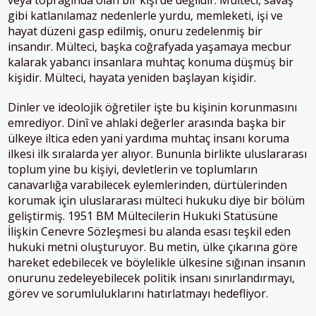
gibi katlanılamaz nedenlerle yurdu, memleketi, işi ve
hayat düzeni gasp edilmiş, onuru zedelenmiş bir
insandır. Mülteci, başka coğrafyada yaşamaya mecbur
kalarak yabancı insanlara muhtaç konuma düşmüş bir
kişidir. Mülteci, hayata yeniden başlayan kişidir.
Dinler ve ideolojik öğretiler işte bu kişinin korunmasını
emrediyor. Dinî ve ahlaki değerler arasında başka bir
ülkeye iltica eden yani yardıma muhtaç insanı koruma
ilkesi ilk sıralarda yer alıyor. Bununla birlikte uluslararası
toplum yine bu kişiyi, devletlerin ve toplumların
canavarlığa varabilecek eylemlerinden, dürtülerinden
korumak için uluslararası mülteci hukuku diye bir bölüm
geliştirmiş. 1951 BM Mültecilerin Hukuki Statüsüne
İlişkin Cenevre Sözleşmesi bu alanda esası teşkil eden
hukuki metni oluşturuyor. Bu metin, ülke çıkarına göre
hareket edebilecek ve böylelikle ülkesine sığınan insanın
onurunu zedeleyebilecek politik insanı sınırlandırmayı,
görev ve sorumluluklarını hatırlatmayı hedefliyor.