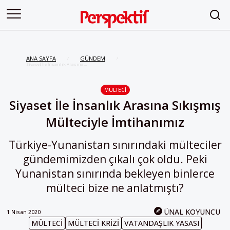
ANA SAYFA
GÜNDEM
/
/
Siyaset İle İnsanlık Arasına
Sıkışmış Mülteciyle İmtihanımız
MÜLTECI
Siyaset İle İnsanlık Arasına Sıkışmış
Mülteciyle İmtihanımız
Türkiye-Yunanistan sınırındaki mülteciler
gündemimizden çıkalı çok oldu. Peki
Yunanistan sınırında bekleyen binlerce
mülteci bize ne anlatmıştı?
ÜNAL KOYUNCU
1 Nisan 2020
MÜLTECI
MÜLTECI KRIZI
VATANDAŞLIK YASASI