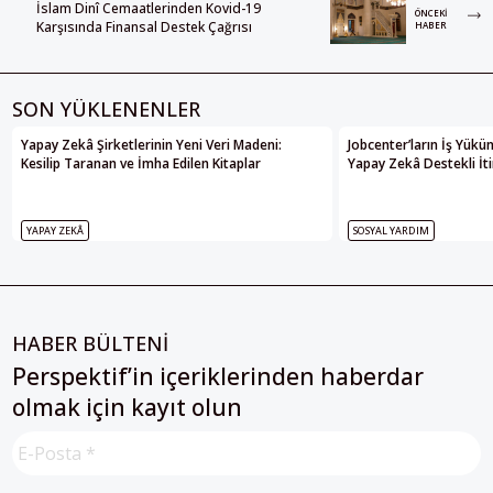
İslam Dinî Cemaatlerinden Kovid-19
ÖNCEKI
Karşısında Finansal Destek Çağrısı
HABER
SON YÜKLENENLER
Yapay Zekâ Şirketlerinin Yeni Veri Madeni:
Jobcenter’ların İş Yükü
Kesilip Taranan ve İmha Edilen Kitaplar
Yapay Zekâ Destekli İti
YAPAY ZEKÂ
SOSYAL YARDIM
HABER BÜLTENİ
Perspektif’in içeriklerinden haberdar
olmak için kayıt olun