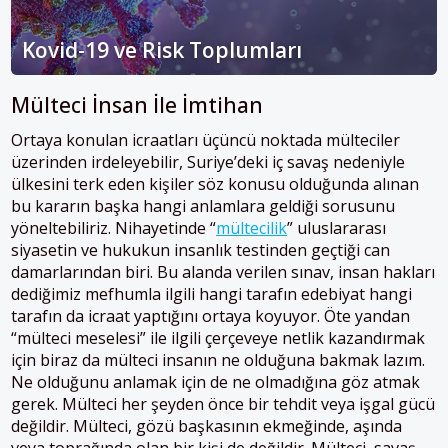
Kovid-19 ve Risk Toplumları
Mülteci İnsan İle İmtihan
Ortaya konulan icraatları üçüncü noktada mülteciler
üzerinden irdeleyebilir, Suriye’deki iç savaş nedeniyle
ülkesini terk eden kişiler söz konusu olduğunda alınan
bu kararın başka hangi anlamlara geldiği sorusunu
yöneltebiliriz. Nihayetinde “
mültecilik
” uluslararası
siyasetin ve hukukun insanlık testinden geçtiği can
damarlarından biri. Bu alanda verilen sınav, insan hakları
dediğimiz mefhumla ilgili hangi tarafın edebiyat hangi
tarafın da icraat yaptığını ortaya koyuyor. Öte yandan
“mülteci meselesi” ile ilgili çerçeveye netlik kazandırmak
için biraz da mülteci insanın ne olduğuna bakmak lazım.
Ne olduğunu anlamak için de ne olmadığına göz atmak
gerek. Mülteci her şeyden önce bir tehdit veya işgal gücü
değildir. Mülteci, gözü başkasının ekmeğinde, aşında
veya toprağında olan bir kişi de değildir. Mülteci, savaş