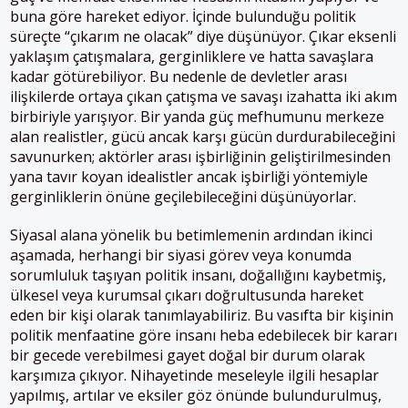
buna göre hareket ediyor. İçinde bulunduğu politik
süreçte “çıkarım ne olacak” diye düşünüyor. Çıkar eksenli
yaklaşım çatışmalara, gerginliklere ve hatta savaşlara
kadar götürebiliyor. Bu nedenle de devletler arası
ilişkilerde ortaya çıkan çatışma ve savaşı izahatta iki akım
birbiriyle yarışıyor. Bir yanda güç mefhumunu merkeze
alan realistler, gücü ancak karşı gücün durdurabileceğini
savunurken; aktörler arası işbirliğinin geliştirilmesinden
yana tavır koyan idealistler ancak işbirliği yöntemiyle
gerginliklerin önüne geçilebileceğini düşünüyorlar.
Siyasal alana yönelik bu betimlemenin ardından ikinci
aşamada, herhangi bir siyasi görev veya konumda
sorumluluk taşıyan politik insanı, doğallığını kaybetmiş,
ülkesel veya kurumsal çıkarı doğrultusunda hareket
eden bir kişi olarak tanımlayabiliriz. Bu vasıfta bir kişinin
politik menfaatine göre insanı heba edebilecek bir kararı
bir gecede verebilmesi gayet doğal bir durum olarak
karşımıza çıkıyor. Nihayetinde meseleyle ilgili hesaplar
yapılmış, artılar ve eksiler göz önünde bulundurulmuş,