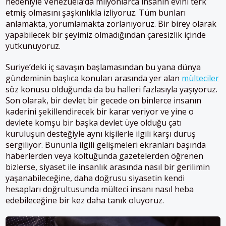
nedeniyle Venezuela’da milyonlarca insanın evini terk
etmiş olmasını şaşkınlıkla izliyoruz. Tüm bunları
anlamakta, yorumlamakta zorlanıyoruz. Bir birey olarak
yapabilecek bir şeyimiz olmadığından çaresizlik içinde
yutkunuyoruz.
Suriye’deki iç savaşın başlamasından bu yana dünya
gündeminin başlıca konuları arasında yer alan
mülteciler
söz konusu olduğunda da bu halleri fazlasıyla yaşıyoruz.
Son olarak, bir devlet bir gecede on binlerce insanın
kaderini şekillendirecek bir karar veriyor ve yine o
devlete komşu bir başka devlet üye olduğu çatı
kuruluşun desteğiyle aynı kişilerle ilgili karşı duruş
sergiliyor. Bununla ilgili gelişmeleri ekranları başında
haberlerden veya koltuğunda gazetelerden öğrenen
bizlerse, siyaset ile insanlık arasında nasıl bir gerilimin
yaşanabileceğine, daha doğrusu siyasetin kendi
hesapları doğrultusunda mülteci insanı nasıl heba
edebileceğine bir kez daha tanık oluyoruz.