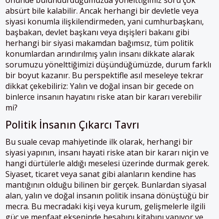
önünde bulundurduğumuzda yönelttiğimiz soru çok
absürt bile kalabilir. Ancak herhangi bir devletle veya
siyasi konumla ilişkilendirmeden, yani cumhurbaşkanı,
başbakan, devlet başkanı veya dışişleri bakanı gibi
herhangi bir siyasi makamdan bağımsız, tüm politik
konumlardan arındırılmış yalın insanı dikkate alarak
sorumuzu yönelttiğimizi düşündüğümüzde, durum farklı
bir boyut kazanır. Bu perspektifle asıl meseleye tekrar
dikkat çekebiliriz: Yalın ve doğal insan bir gecede on
binlerce insanın hayatını riske atan bir kararı verebilir
mi?
Politik İnsanın Çıkarcı Tavrı
Bu suale cevap mahiyetinde ilk olarak, herhangi bir
siyasi yapının, insanı hayati riske atan bir kararı niçin ve
hangi dürtülerle aldığı meselesi üzerinde durmak gerek.
Siyaset, ticaret veya sanat gibi alanların kendine has
mantığının olduğu bilinen bir gerçek. Bunlardan siyasal
alan, yalın ve doğal insanın politik insana dönüştüğü bir
mecra. Bu mecradaki kişi veya kurum, gelişmelerle ilgili
güç ve menfaat ekseninde hesabını kitabını yapıyor ve