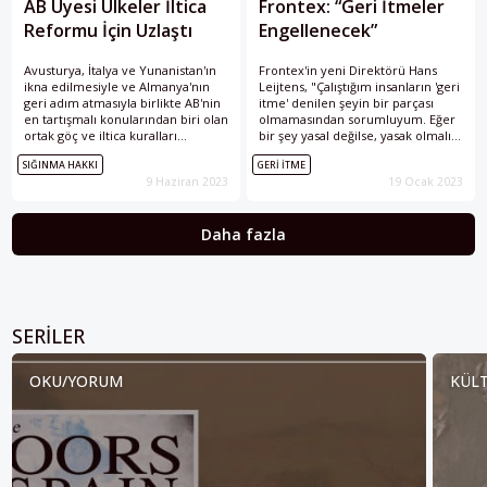
AB Üyesi Ülkeler İltica
Frontex: “Geri İtmeler
Reformu İçin Uzlaştı
Engellenecek”
Avusturya, İtalya ve Yunanistan'ın
Frontex'in yeni Direktörü Hans
ikna edilmesiyle ve Almanya'nın
Leijtens, "Çalıştığım insanların 'geri
geri adım atmasıyla birlikte AB'nin
itme' denilen şeyin bir parçası
en tartışmalı konularından biri olan
olmamasından sorumluyum. Eğer
ortak göç ve iltica kuralları
bir şey yasal değilse, yasak olmalı.
üzerinde nitelikli bir çoğunluk
Dolayısıyla bunun çok açık
SIĞINMA HAKKI
GERI İTME
sağlayarak anlaşmaya vardığı
olduğunu düşünüyorum." diye
9 Haziran 2023
19 Ocak 2023
açıklandı. Peki, reform kapsamında
konuştu.
neler değişecek ve Alman
hükûmeti neden eleştiriliyor?
Daha fazla
SERILER
OKU/YORUM
KÜLT