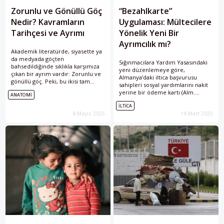
Zorunlu ve Gönüllü Göç
“Bezahlkarte”
Nedir? Kavramların
Uygulaması: Mültecilere
Tarihçesi ve Ayrımı
Yönelik Yeni Bir
Ayrımcılık mı?
Akademik literatürde, siyasette ya
da medyada göçten
Sığınmacılara Yardım Yasasındaki
bahsedildiğinde sıklıkla karşımıza
yeni düzenlemeye göre,
çıkan bir ayrım vardır: Zorunlu ve
Almanya’daki iltica başvurusu
gönüllü göç. Peki, bu ikisi tam
sahipleri sosyal yardımlarını nakit
olarak nedir ve aralarındaki ayrım
yerine bir ödeme kartı (Alm.
ANATOMI
hangi temele dayanarak yapılır?
“Bezahlkarte”) aracılığıyla alacaklar.
Göç hareketlerini yalnızca bu iki
İLTICA
Her eyalet, kartın hangi işlevlere
kategori çerçevesinden analiz
8 Mayıs 2025
14 Mart 2025
sahip olacağına kendisi karar
etmek ne ölçüde mümkündür?
verebilecek. Peki, bu uygulama
"Anatomi" serisinde bu soruları ele
mülteciler için bir kolaylık mı
aldık.
sağlayacak yoksa yeni bir
kısıtlamaya mı yol açacak?