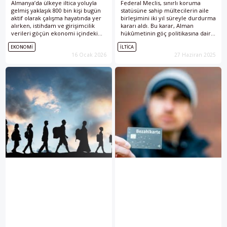
Almanya’da ülkeye iltica yoluyla
Federal Meclis, sınırlı koruma
gelmiş yaklaşık 800 bin kişi bugün
statüsüne sahip mültecilerin aile
aktif olarak çalışma hayatında yer
birleşimini iki yıl süreyle durdurma
alırken, istihdam ve girişimcilik
kararı aldı. Bu karar, Alman
verileri göçün ekonomi içindeki
hükûmetinin göç politikasına dair
ağırlığının arttığını ortaya koyuyor.
planladığı bir dizi reformun ilk
EKONOMI
İLTICA
Ancak araştırmalar, bürokratik
adımını oluşturuyor.
16 Ocak 2026
27 Haziran 2025
engeller ve denklik süreçleri
nedeniyle bu katkının iş gücü
açığını kapatmada henüz tam
karşılık bulmadığına işaret ediyor.