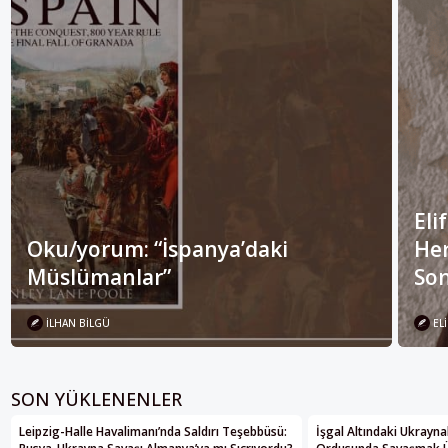
Eli
Oku/yorum: “İspanya’daki
Her
Müslümanlar”
Son
İLHAN BILGÜ
ELI
SON YÜKLENENLER
Leipzig-Halle Havalimanı’nda Saldırı Teşebbüsü:
İşgal Altındaki Ukrayna