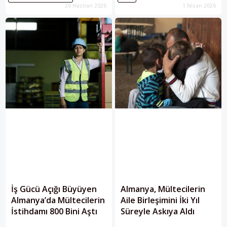
20 Haziran 2026
1 Nisan 2026
dünya genelinde 117,8 milyon
doğuruyor.
insan savaş, şiddet ve zulüm
nedeniyle evinden uzakta yaşam
mücadelesi veriyor.
İş Gücü Açığı Büyüyen
Almanya, Mültecilerin
Almanya’da Mültecilerin
Aile Birleşimini İki Yıl
İstihdamı 800 Bini Aştı
Süreyle Askıya Aldı