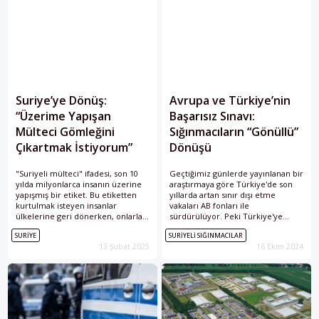
Suriye’ye Dönüş:
Avrupa ve Türkiye’nin
“Üzerime Yapışan
Başarısız Sınavı:
Mülteci Gömleğini
Sığınmacıların “Gönüllü”
Çıkartmak İstiyorum”
Dönüşü
"Suriyeli mülteci" ifadesi, son 10
Geçtiğimiz günlerde yayınlanan bir
yılda milyonlarca insanın üzerine
araştırmaya göre Türkiye'de son
yapışmış bir etiket. Bu etiketten
yıllarda artan sınır dışı etme
kurtulmak isteyen insanlar
vakaları AB fonları ile
ülkelerine geri dönerken, onlarla
sürdürülüyor. Peki Türkiye'ye
yolu kesişmiş olan toplumlara da
yönelik kötü muamele
SURIYE
SURIYELI SIĞINMACILAR
insan onuru konusunda bir ders
suçlamalarının içeriği nedir?
13 Şubat 2025
16 Ekim 2024
veriyorlar.
Türkiye sığınmacılar konusunda ne
kadar başarılı bir sınav veriyor?