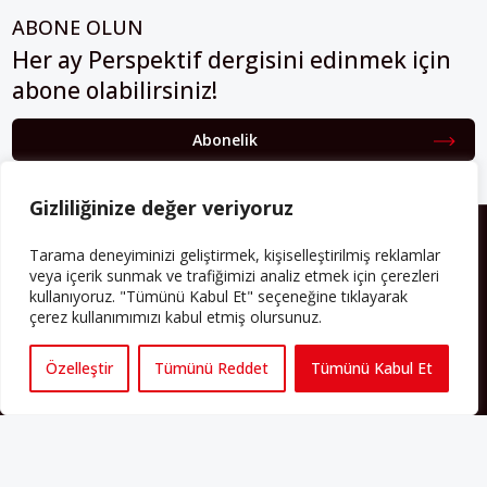
ABONE OLUN
Her ay Perspektif dergisini edinmek için
abone olabilirsiniz!
Abonelik
Gizliliğinize değer veriyoruz
HAKKIMIZDA
Tarama deneyiminizi geliştirmek, kişiselleştirilmiş reklamlar
veya içerik sunmak ve trafiğimizi analiz etmek için çerezleri
Avrupa’ya işçi göçü yarım asrı ardında bırakırken Müslümanlar da
kullanıyoruz. "Tümünü Kabul Et" seçeneğine tıklayarak
bulundukları ülkelerde kalıcı hâle geldiler. Bu durum “vatan”,
çerez kullanımımızı kabul etmiş olursunuz.
“aidiyet”, “İslam” ve “Avrupa” gibi birçok kavramın çift taraflı olarak
sorgulanmasına neden oldu. Avrupa’da yerleşik bir Müslüman
cemaatin oluşması, hem yerleşik kültür ve siyasi düzen için, hem
Özelleştir
Tümünü Reddet
Tümünü Kabul Et
de Müslümanlar için yeni sorulara da kapı araladı.
Yazının devamı
PERSPEKTIF’I SOSYAL MEDYADA TAKIP EDEBILIRSINIZ