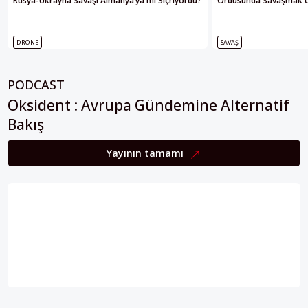
Rusya-Ukrayna Savaşı Almanya’ya mı Sıçrıyordu?
Ordusunda Savaşmak Üze
DRONE
SAVAŞ
PODCAST
Oksident : Avrupa Gündemine Alternatif
Bakış
Yayının tamamı