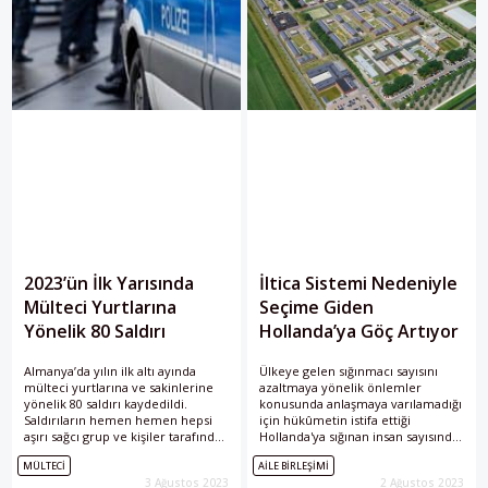
2023’ün İlk Yarısında
İltica Sistemi Nedeniyle
Mülteci Yurtlarına
Seçime Giden
Yönelik 80 Saldırı
Hollanda’ya Göç Artıyor
Almanya’da yılın ilk altı ayında
Ülkeye gelen sığınmacı sayısını
mülteci yurtlarına ve sakinlerine
azaltmaya yönelik önlemler
yönelik 80 saldırı kaydedildi.
konusunda anlaşmaya varılamadığı
Saldırıların hemen hemen hepsi
için hükûmetin istifa ettiği
aşırı sağcı grup ve kişiler tarafından
Hollanda'ya sığınan insan sayısında
gerçekleştirildi.
bir artış olsa da, aile birleşimi
MÜLTECI
AILE BIRLEŞIMI
vizesi alanların geçen yıla göre
3 Ağustos 2023
2 Ağustos 2023
daha az olduğu belirtildi.