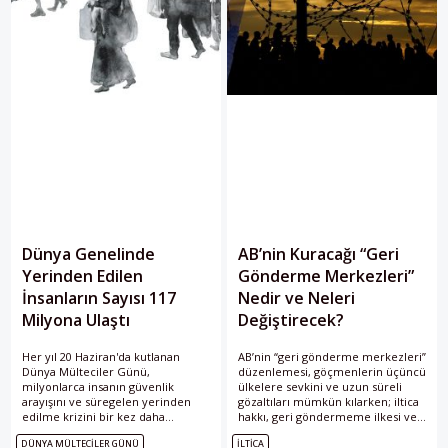
Dünya Genelinde
AB’nin Kuracağı “Geri
Yerinden Edilen
Gönderme Merkezleri”
İnsanların Sayısı 117
Nedir ve Neleri
Milyona Ulaştı
Değiştirecek?
Her yıl 20 Haziran'da kutlanan
AB’nin “geri gönderme merkezleri”
Dünya Mülteciler Günü,
düzenlemesi, göçmenlerin üçüncü
milyonlarca insanın güvenlik
ülkelere sevkini ve uzun süreli
arayışını ve süregelen yerinden
gözaltıları mümkün kılarken; iltica
edilme krizini bir kez daha
hakkı, geri göndermeme ilkesi ve
gündeme taşıdı. UNHCR'ye göre,
etkili başvuru gibi temel
DÜNYA MÜLTECILER GÜNÜ
İLTICA
sayılar düşüş gösterse de bugün
güvencelerin fiilen aşınması riskini