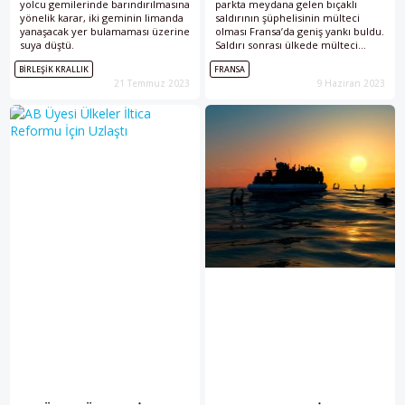
yolcu gemilerinde barındırılmasına
parkta meydana gelen bıçaklı
yönelik karar, iki geminin limanda
saldırının şüphelisinin mülteci
yanaşacak yer bulamaması üzerine
olması Fransa’da geniş yankı buldu.
suya düştü.
Saldırı sonrası ülkede mülteci
karşıtı söylemlerle birlikte itidale
BIRLEŞIK KRALLIK
FRANSA
çağıran söylemler de dikkat
21 Temmuz 2023
9 Haziran 2023
çekiyor.