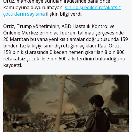
Ortiz, mahkemeye sunulan ifadesinde daha önce
kamuoyuna duyurulmayan,
sınır dışı edilen refakatsiz
çocukların sayısına
ilişkin bilgi verdi.
Ortiz,
Trump
yönetiminin, ABD Hastalık Kontrol ve
Önleme Merkezlerinin acil durum talimatı çerçevesinde
20 Mart’tan bu yana yeni kısıtlamalar doğrultusunda 159
binden fazla kişiyi sınır dışı ettiğini açıkladı. Raul Ortiz,
159 bin kişi arasında ülkeden hemen çıkarılan 8 bin 800
refakatsiz çocuk ile 7 bin 600 aile ferdinin bulunduğunu
kaydetti.