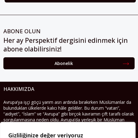
ABONE OLUN
Her ay Perspektif dergisini edinmek için
abone olabilirsiniz!
Abonelik
HAKKIMIZDA
Avrupa’ya işçi göçü yarım asrı ardında bırakırken Müslümanlar da
bulundukları ülkelerde kalıcı hâle geldiler. Bu durum “vatan”,
“aidiyet”, “İslam” ve “Avrupa” gibi birçok kavramın çift taraflı olarak
sorgulanmasına neden oldu. Avrupa’da yerleşik bir Müslüman
cemaatin oluşması, hem yerleşik kültür ve siyasi düzen için, hem
de Müslümanlar için yeni sorulara da kapı araladı.
Gizliliğinize değer veriyoruz