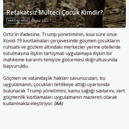
Refakatsiz Mülteci Çocuk Kimdir?
ANATOMI SERISI
6 Eylül 2020
Ortiz’in ifadesine,
Trump
yönetiminin, kısa süre önce
Kovid-19 kısıtlamaları çerçevesinde göçmen çocukların
ruhsatlı ve gözlem altındaki merkezler yerine otellerde
tutulmasına ilişkin tartışmalı uygulamaya ilişkin bir
mahkeme kararını temyize götürmesi doğrultusunda
başvuruldu.
Göçmen ve vatandaşlık hakları savunucuları, bu
uygulamanın, çocukları tehlikeye attığı uyarısında
bulunarak
Trump
yönetimini, kamu sağlığı savlarını, sert
göçmenlik kısıtlamaları uygulamanın mazereti olarak
kullanmakla eleştiriyor.
(AA)