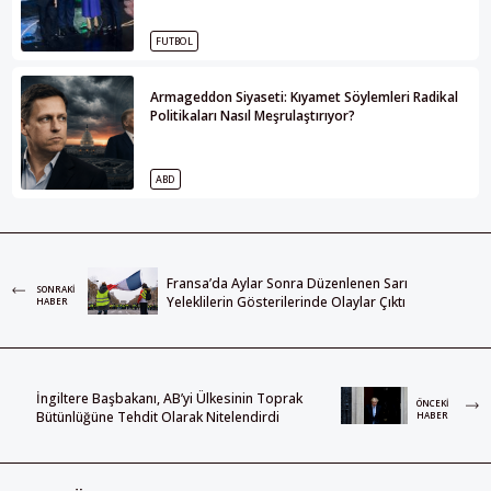
FUTBOL
Armageddon Siyaseti: Kıyamet Söylemleri Radikal
Politikaları Nasıl Meşrulaştırıyor?
ABD
Fransa’da Aylar Sonra Düzenlenen Sarı
SONRAKI
Yeleklilerin Gösterilerinde Olaylar Çıktı
HABER
İngiltere Başbakanı, AB’yi Ülkesinin Toprak
ÖNCEKI
Bütünlüğüne Tehdit Olarak Nitelendirdi
HABER