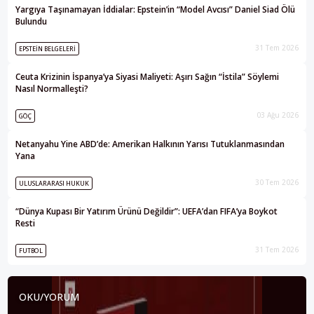
Yargıya Taşınamayan İddialar: Epstein’in “Model Avcısı” Daniel Siad Ölü
Bulundu
31 Tem 2026
EPSTEIN BELGELERI
Ceuta Krizinin İspanya’ya Siyasi Maliyeti: Aşırı Sağın “İstila” Söylemi
Nasıl Normalleşti?
03 Ağu 2026
GÖÇ
Netanyahu Yine ABD’de: Amerikan Halkının Yarısı Tutuklanmasından
Yana
30 Tem 2026
ULUSLARARASI HUKUK
“Dünya Kupası Bir Yatırım Ürünü Değildir”: UEFA’dan FIFA’ya Boykot
Resti
31 Tem 2026
FUTBOL
OKU/YORUM