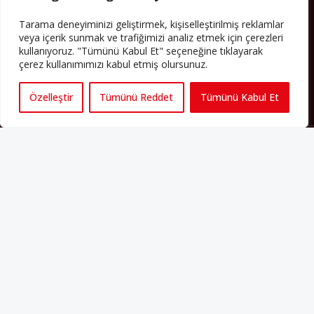
Yazının devamı
Tarama deneyiminizi geliştirmek, kişiselleştirilmiş reklamlar
veya içerik sunmak ve trafiğimizi analiz etmek için çerezleri
PERSPEKTIF’I SOSYAL MEDYADA TAKIP EDEBILIRSINIZ
kullanıyoruz. "Tümünü Kabul Et" seçeneğine tıklayarak
çerez kullanımımızı kabul etmiş olursunuz.
Özelleştir
Tümünü Reddet
Tümünü Kabul Et
Künye
Yorum Kuralları
Abonelik
İletişim
Hakkımızda