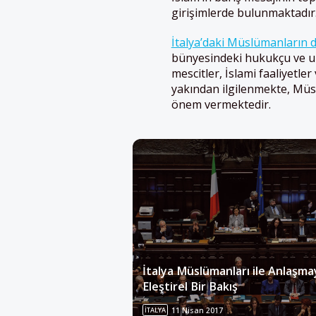
girişimlerde bulunmaktadır
İtalya’daki Müslümanların d
bünyesindeki hukukçu ve uz
mescitler, İslami faaliyetle
yakından ilgilenmekte, Müs
önem vermektedir.
İtalya Müslümanları ile Anlaşma
Eleştirel Bir Bakış
İTALYA
11 Nisan 2017