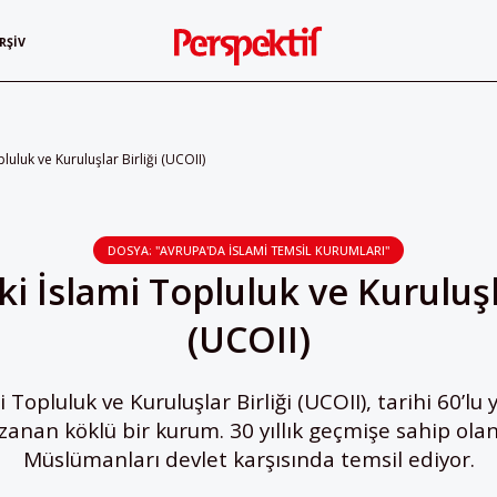
RŞIV
pluluk ve Kuruluşlar Birliği (UCOII)
DOSYA: "AVRUPA'DA İSLAMI TEMSIL KURUMLARI"
ki İslami Topluluk ve Kuruluşl
(UCOII)
i Topluluk ve Kuruluşlar Birliği (UCOII), tarihi 60’lu 
zanan köklü bir kurum. 30 yıllık geçmişe sahip olan
Müslümanları devlet karşısında temsil ediyor.