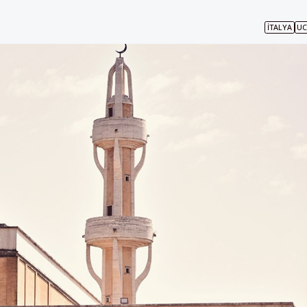
İTALYA
UC