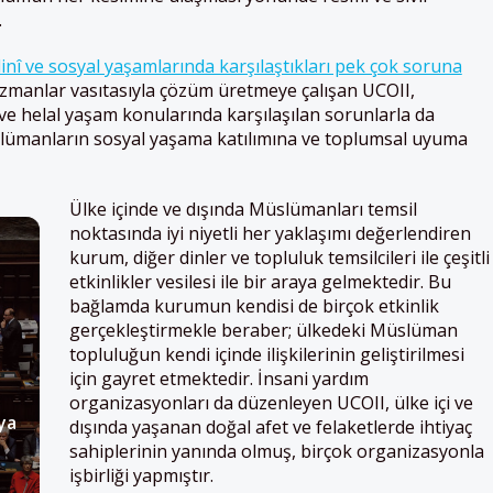
.
inî ve sosyal yaşamlarında karşılaştıkları pek çok soruna
manlar vasıtasıyla çözüm üretmeye çalışan UCOII,
r ve helal yaşam konularında karşılaşılan sorunlarla da
lümanların sosyal yaşama katılımına ve toplumsal uyuma
Ülke içinde ve dışında Müslümanları temsil
noktasında iyi niyetli her yaklaşımı değerlendiren
kurum, diğer dinler ve topluluk temsilcileri ile çeşitli
etkinlikler vesilesi ile bir araya gelmektedir. Bu
bağlamda kurumun kendisi de birçok etkinlik
gerçekleştirmekle beraber; ülkedeki Müslüman
topluluğun kendi içinde ilişkilerinin geliştirilmesi
için gayret etmektedir. İnsani yardım
organizasyonları da düzenleyen UCOII, ülke içi ve
ya
dışında yaşanan doğal afet ve felaketlerde ihtiyaç
sahiplerinin yanında olmuş, birçok organizasyonla
işbirliği yapmıştır.