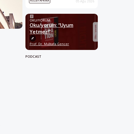
KUZEY AFRIKA
05 Ağu 2026
OKU/YORUM
Oku/yorum: “Uyum
Yetmez!”
Prof. Dr. Mustafa Gencer
PODCAST
e