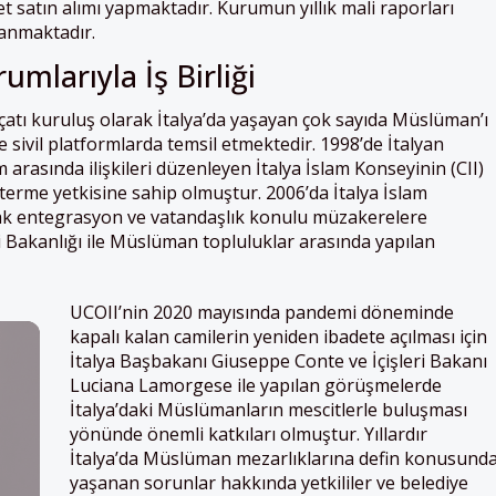
t satın alımı yapmaktadır. Kurumun yıllık mali raporları
lanmaktadır.
umlarıyla İş Birliği
 çatı kuruluş olarak İtalya’da yaşayan çok sayıda Müslüman’ı
ve sivil platformlarda temsil etmektedir. 1998’de İtalyan
arasında ilişkileri düzenleyen İtalya İslam Konseyinin (CII)
terme yetkisine sahip olmuştur. 2006’da İtalya İslam
ak entegrasyon ve vatandaşlık konulu müzakerelere
eri Bakanlığı ile Müslüman topluluklar arasında yapılan
UCOII’nin 2020 mayısında pandemi döneminde
kapalı kalan camilerin yeniden ibadete açılması için
İtalya Başbakanı Giuseppe Conte ve İçişleri Bakanı
Luciana Lamorgese ile yapılan görüşmelerde
İtalya’daki Müslümanların mescitlerle buluşması
yönünde önemli katkıları olmuştur. Yıllardır
İtalya’da Müslüman mezarlıklarına defin konusund
yaşanan sorunlar hakkında yetkililer ve belediye