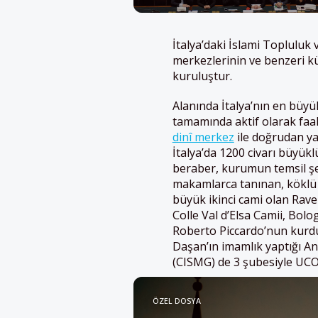
İtalya’daki İslami Topluluk 
merkezlerinin ve benzeri kül
kuruluştur.
Alanında İtalya’nın en büyü
tamamında aktif olarak faal
dinî merkez
ile doğrudan ya 
İtalya’da 1200 civarı büyük
beraber, kurumun temsil şe
makamlarca tanınan, köklü v
büyük ikinci cami olan Rav
Colle Val d’Elsa Camii, Bo
Roberto Piccardo’nun kur
Daşan’ın imamlık yaptığı An
(CISMG) de 3 şubesiyle UCOI
ÖZEL DOSYA