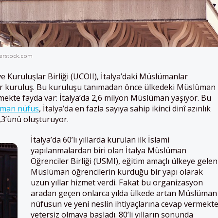
terstock.com
ve Kuruluşlar Birliği (UCOII), İtalya’daki Müslümanlar
ir kuruluş. Bu kuruluşu tanımadan önce ülkedeki Müslüman
elemekte fayda var: İtalya’da 2,6 milyon Müslüman yaşıyor. Bu
üman nüfus
, İtalya’da en fazla sayıya sahip ikinci dinî azınlık
3’ünü oluşturuyor.
İtalya’da 60’lı yıllarda kurulan ilk İslami
yapılanmalardan biri olan İtalya Müslüman
Öğrenciler Birliği (USMI), eğitim amaçlı ülkeye gelen
Müslüman öğrencilerin kurduğu bir yapı olarak
uzun yıllar hizmet verdi. Fakat bu organizasyon
aradan geçen onlarca yılda ülkede artan Müslüman
nüfusun ve yeni neslin ihtiyaçlarına cevap vermekt
yetersiz olmaya başladı. 80’li yılların sonunda