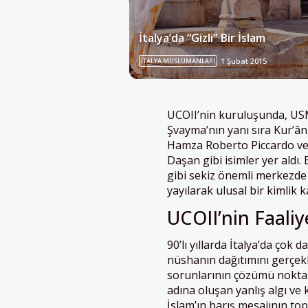
İtalya’da “Gizli” Bir İslam
İTALYA MÜSLÜMANLARI
1 Şubat 2015
UCOII’nin kuruluşunda, USMI
Şvayma’nın yanı sıra Kur’ân-
Hamza Roberto Piccardo ve
Daşan gibi isimler yer ald
gibi sekiz önemli merkezde
yayılarak ulusal bir kimlik k
UCOII’nin Faaliy
90’lı yıllarda İtalya’da çok
nüshanın dağıtımını gerçek
sorunlarının çözümü noktas
adına oluşan yanlış algı ve 
İslam’ın barış mesajının t