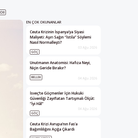
OII
EN ÇOK OKUNANLAR
Ceuta Krizinin İspanya’ya Siyasi
Maliyeti: Aşırı Sağın “İstila” Söylemi
Nasıl Normalleşti?
03 Ağu 2026
GÖÇ
Unutmanın Anatomisi: Hafıza Neyi,
Niçin Geride Bırakır?
BELLEK
04 Ağu 2026
İsveç’te Göçmenler İçin Hukuki
Güvenliği Zayıflatan Tartışmalı Ölçüt:
“İyi Hâl”
04 Ağu 2026
GÖÇ
Ceuta Krizi Avrupa’nın Fas’a
Bağımlılığını Açığa Çıkardı