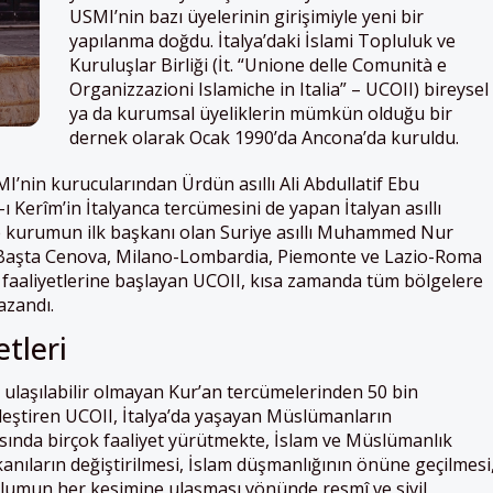
USMI’nin bazı üyelerinin girişimiyle yeni bir
yapılanma doğdu. İtalya’daki İslami Topluluk ve
Kuruluşlar Birliği (İt. “Unione delle Comunità e
Organizzazioni Islamiche in Italia” – UCOII) bireysel
ya da kurumsal üyeliklerin mümkün olduğu bir
dernek olarak Ocak 1990’da Ancona’da kuruldu.
’nin kurucularından Ürdün asıllı Ali Abdullatif Ebu
ı Kerîm’in İtalyanca tercümesini de yapan İtalyan asıllı
 kurumun ilk başkanı olan Suriye asıllı Muhammed Nur
ı. Başta Cenova, Milano-Lombardia, Piemonte ve Lazio-Roma
 faaliyetlerine başlayan UCOII, kısa zamanda tüm bölgelere
azandı.
etleri
 da ulaşılabilir olmayan Kur’an tercümelerinden 50 bin
leştiren UCOII, İtalya’da yaşayan Müslümanların
ında birçok faaliyet yürütmekte, İslam ve Müslümanlık
kanıların değiştirilmesi, İslam düşmanlığının önüne geçilmesi
oplumun her kesimine ulaşması yönünde resmî ve sivil