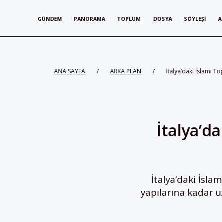
GÜNDEM
PANORAMA
TOPLUM
DOSYA
SÖYLEŞI
A
ANA SAYFA
/
ARKA PLAN
/
İtalya’daki İslami To
İtalya’da
İtalya’daki İslam
yapılarına kadar u