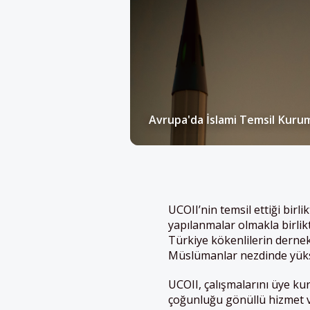
Avrupa'da İslami Temsil Kurum
UCOII’nin temsil ettiği bir
yapılanmalar olmakla birlik
Türkiye kökenlilerin dernek
Müslümanlar nezdinde yükse
UCOII, çalışmalarını üye ku
çoğunluğu gönüllü hizmet ve