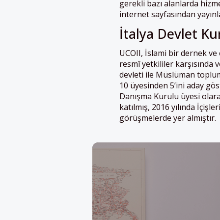
gerekli bazı alanlarda hizme
internet sayfasından yayın
İtalya Devlet Kur
UCOII, İslami bir dernek ve
resmî yetkililer karşısında 
devleti ile Müslüman toplum 
10 üyesinden 5’ini aday gös
Danışma Kurulu üyesi olar
katılmış, 2016 yılında İçişl
görüşmelerde yer almıştır.