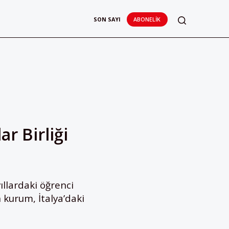
SON SAYI
ABONELIK
ar Birliği
yıllardaki öğrenci
 kurum, İtalya’daki