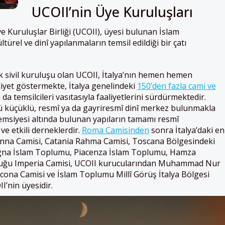
UCOII’nin Üye Kuruluşları
ve Kuruluşlar Birliği (UCOII), üyesi bulunan İslam
türel ve dinî yapılanmaların temsil edildiği bir çatı
k sivil kuruluşu olan UCOII, İtalya’nın hemen hemen
iyet göstermekte, İtalya genelindeki
150’den fazla cami ve
da temsilcileri vasıtasıyla faaliyetlerini sürdürmektedir.
lü küçüklü, resmî ya da gayriresmî dinî merkez bulunmakla
msiyesi altında bulunan yapıların tamamı resmî
e etkili derneklerdir.
Roma Camisinden
sonra İtalya’daki en
enna Camisi, Catania Rahma Camisi, Toscana Bölgesindeki
logna İslam Toplumu, Piacenza İslam Toplumu, Hamza
duğu Imperia Camisi, UCOII kurucularından Muhammad Nur
cona Camisi ve İslam Toplumu Millî Görüş İtalya Bölgesi
I’nin üyesidir.