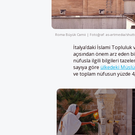
Roma Büyük Camii | Fotoğraf: as-artmedia/shut
İtalya’daki İslami Topluluk 
açısından önem arz eden b
nüfusla ilgili bilgileri taz
sayıya göre
ülkedeki Müsl
ve toplam nüfusun yüzde 4,