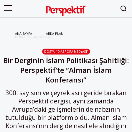
ANA SAYFA
ARKA PLAN
/
/
Bir Derginin İslam Politikası
Şahitliği: Perspektif’te “Alman
İslam Konferansı”
DOSYA: "DIASPORA MEDYASI"
Bir Derginin İslam Politikası Şahitliği:
Perspektif’te “Alman İslam
Konferansı”
300. sayısını ve çeyrek asrı geride bırakan
Perspektif dergisi, aynı zamanda
Avrupa’daki gelişmelerin de nabzının
tutulduğu bir platform oldu. Alman İslam
Konferansı’nın dergide nasıl ele alındığını