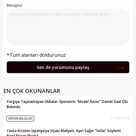
Mesajınız
*Tüm alanları doldurunuz
Sen de yorumunu paylaş
EN ÇOK OKUNANLAR
Yargıya Taşınamayan İddialar: Epstein’in “Model Avcısı” Daniel Siad Ölü
Bulundu
31 Tem 2026
EPSTEIN BELGELERI
Ceuta Krizinin İspanya’ya Siyasi Maliyeti: Aşırı Sağın “İstila” Söylemi
Nasıl Normalleşti?