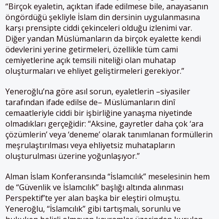
“Birçok eyaletin, açıktan ifade edilmese bile, anayasanın
öngördüğü şekliyle İslam din dersinin uygulanmasına
karşı prensipte ciddi çekinceleri olduğu izlenimi var.
Diğer yandan Müslümanların da birçok eyalette kendi
ödevlerini yerine getirmeleri, özellikle tüm cami
cemiyetlerine açık temsili niteliği olan muhatap
oluşturmaları ve ehliyet geliştirmeleri gerekiyor.”
Yeneroğlu’na göre asıl sorun, eyaletlerin –siyasiler
tarafından ifade edilse de– Müslümanların dinî
cemaatleriyle ciddi bir işbirliğine yanaşma niyetinde
olmadıkları gerçeğidir: “Aksine, gayretler daha çok ‘ara
çözümlerin’ veya ‘deneme’ olarak tanımlanan formüllerin
meşrulaştırılması veya ehliyetsiz muhatapların
oluşturulması üzerine yoğunlaşıyor.”
Alman İslam Konferansında “İslamcılık” meselesinin hem
de “Güvenlik ve İslamcılık” başlığı altında alınması
Perspektif’te yer alan başka bir eleştiri olmuştu.
Yeneroğlu, “İslamcılık” gibi tartışmalı, sorunlu ve