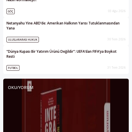
03 Ağu 2026
GÖÇ
Netanyahu Yine ABD’de: Amerikan Halkının Yarısı Tutuklanmasından
Yana
30 Tem 2026
ULUSLARARASI HUKUK
“Dünya Kupası Bir Yatırım Ürünü Değildir”: UEFA’dan FIFA’ya Boykot
Resti
31 Tem 2026
FUTBOL
OKU/YORUM