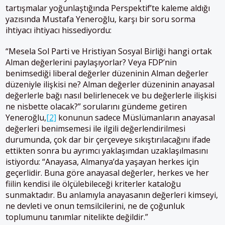
tartışmalar yoğunlaştığında Perspektif’te kaleme aldığı
yazısında Mustafa Yeneroğlu, karşı bir soru sorma
ihtiyacı ihtiyacı hissediyordu:
“Mesela Sol Parti ve Hristiyan Sosyal Birliği hangi ortak
Alman değerlerini paylaşıyorlar? Veya FDP’nin
benimsediği liberal değerler düzeninin Alman değerler
düzeniyle ilişkisi ne? Alman değerler düzeninin anayasal
değerlerle bağı nasıl belirlenecek ve bu değerlerle ilişkisi
ne nisbette olacak?” sorularını gündeme getiren
Yeneroğlu,
[2]
konunun sadece Müslümanların anayasal
değerleri benimsemesi ile ilgili değerlendirilmesi
durumunda, çok dar bir çerçeveye sıkıştırılacağını ifade
ettikten sonra bu ayrımcı yaklaşımdan uzaklaşılmasını
istiyordu: “Anayasa, Almanya’da yaşayan herkes için
geçerlidir. Buna göre anayasal değerler, herkes ve her
fiilin kendisi ile ölçülebileceği kriterler kataloğu
sunmaktadır. Bu anlamıyla anayasanın değerleri kimseyi,
ne devleti ve onun temsilcilerini, ne de çoğunluk
toplumunu tanımlar nitelikte değildir.”