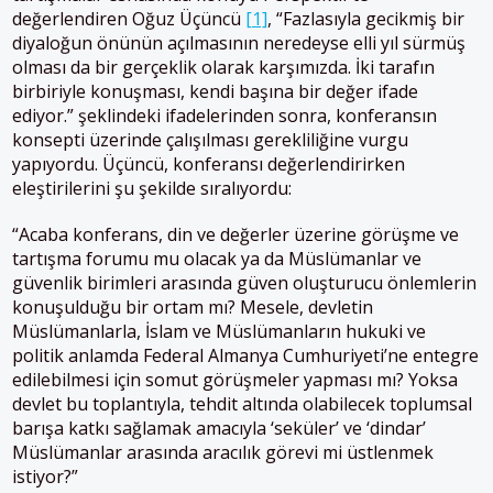
değerlendiren Oğuz Üçüncü
[1]
, “Fazlasıyla gecikmiş bir
diyaloğun önünün açılmasının neredeyse elli yıl sürmüş
olması da bir gerçeklik olarak karşımızda. İki tarafın
birbiriyle konuşması, kendi başına bir değer ifade
ediyor.” şeklindeki ifadelerinden sonra, konferansın
konsepti üzerinde çalışılması gerekliliğine vurgu
yapıyordu. Üçüncü, konferansı değerlendirirken
eleştirilerini şu şekilde sıralıyordu:
“Acaba konferans, din ve değerler üzerine görüşme ve
tartışma forumu mu olacak ya da Müslümanlar ve
güvenlik birimleri arasında güven oluşturucu önlemlerin
konuşulduğu bir ortam mı? Mesele, devletin
Müslümanlarla, İslam ve Müslümanların hukuki ve
politik anlamda Federal Almanya Cumhuriyeti’ne entegre
edilebilmesi için somut görüşmeler yapması mı? Yoksa
devlet bu toplantıyla, tehdit altında olabilecek toplumsal
barışa katkı sağlamak amacıyla ‘seküler’ ve ‘dindar’
Müslümanlar arasında aracılık görevi mi üstlenmek
istiyor?”