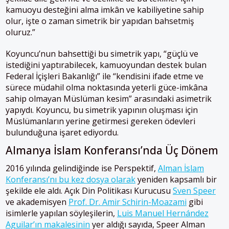
kamuoyu desteğini alma imkân ve kabiliyetine sahip
olur, işte o zaman simetrik bir yapıdan bahsetmiş
oluruz.”
Koyuncu’nun bahsettiği bu simetrik yapı, “güçlü ve
istediğini yaptırabilecek, kamuoyundan destek bulan
Federal İçişleri Bakanlığı” ile “kendisini ifade etme ve
sürece müdahil olma noktasında yeterli güce-imkâna
sahip olmayan Müslüman kesim” arasındaki asimetrik
yapıydı. Koyuncu, bu simetrik yapının oluşması için
Müslümanların yerine getirmesi gereken ödevleri
bulunduğuna işaret ediyordu.
Almanya İslam Konferansı’nda Üç Dönem
2016 yılında gelindiğinde ise Perspektif,
Alman İslam
Konferansı’nı bu kez dosya olarak
yeniden kapsamlı bir
şekilde ele aldı. Açık Din Politikası Kurucusu
Sven Speer
ve akademisyen
Prof. Dr. Amir Schirin-Moazami
gibi
isimlerle yapılan söyleşilerin,
Luis Manuel Hernández
Aguilar’ın makalesinin
yer aldığı sayıda, Speer Alman