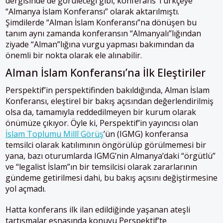
dergisinde de görüleceği gibi, konferans Türkçeye
“Almanya İslam Konferansı” olarak aktarılmıştı.
Şimdilerde “Alman İslam Konferansı”na dönüşen bu
tanım aynı zamanda konferansın “Almanyalı”lığından
ziyade “Alman”lığına vurgu yapması bakımından da
önemli bir nokta olarak ele alınabilir.
Alman İslam Konferansı’na İlk Eleştiriler
Perspektif’in perspektifinden bakıldığında, Alman İslam
Konferansı, eleştirel bir bakış açısından değerlendirilmiş
olsa da, tamamıyla reddedilmeyen bir kurum olarak
önümüze çıkıyor. Öyle ki, Perspektif’in yayıncısı olan
İslam Toplumu Millî Görüş
’ün (IGMG) konferansa
temsilci olarak katılımının öngörülüp görülmemesi bir
yana, bazı oturumlarda IGMG’nin Almanya’daki “örgütlü”
ve “legalist İslam”ın bir temsilcisi olarak zararlarının
gündeme getirilmesi dahi, bu bakış açısını değiştirmesine
yol açmadı.
Hatta konferans ilk ilan edildiğinde yaşanan ateşli
tartışmalar esnasında konuyu Perspektif’te