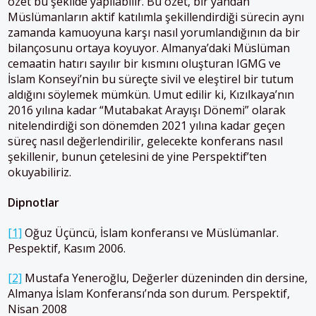
özet bu şekilde yapılabilir. Bu özet, bir yandan
Müslümanların aktif katılımla şekillendirdiği sürecin aynı
zamanda kamuoyuna karşı nasıl yorumlandığının da bir
bilançosunu ortaya koyuyor. Almanya’daki Müslüman
cemaatin hatırı sayılır bir kısmını oluşturan IGMG ve
İslam Konseyi’nin bu süreçte sivil ve eleştirel bir tutum
aldığını söylemek mümkün. Umut edilir ki, Kızılkaya’nın
2016 yılına kadar “Mutabakat Arayışı Dönemi” olarak
nitelendirdiği son dönemden 2021 yılına kadar geçen
süreç nasıl değerlendirilir, gelecekte konferans nasıl
şekillenir, bunun çetelesini de yine Perspektif’ten
okuyabiliriz.
Dipnotlar
[1]
Oğuz Üçüncü, İslam konferansı ve Müslümanlar.
Pespektif, Kasım 2006.
[2]
Mustafa Yeneroğlu, Değerler düzeninden din dersine,
Almanya İslam Konferansı’nda son durum. Perspektif,
Nisan 2008