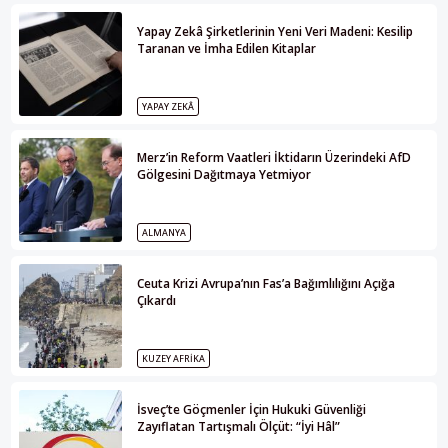
Yapay Zekâ Şirketlerinin Yeni Veri Madeni: Kesilip
Taranan ve İmha Edilen Kitaplar
YAPAY ZEKÂ
Merz’in Reform Vaatleri İktidarın Üzerindeki AfD
Gölgesini Dağıtmaya Yetmiyor
ALMANYA
Ceuta Krizi Avrupa’nın Fas’a Bağımlılığını Açığa
Çıkardı
KUZEY AFRIKA
İsveç’te Göçmenler İçin Hukuki Güvenliği
Zayıflatan Tartışmalı Ölçüt: “İyi Hâl”