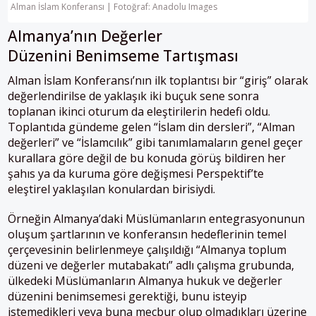
Alman İslam Konferansı | Fotoğraf: Anadolu Images
Almanya’nın Değerler
Düzenini Benimseme Tartışması
Alman İslam Konferansı’nın ilk toplantısı bir “giriş” olarak
değerlendirilse de yaklaşık iki buçuk sene sonra
toplanan ikinci oturum da eleştirilerin hedefi oldu.
Toplantıda gündeme gelen “İslam din dersleri”, “Alman
değerleri” ve “İslamcılık” gibi tanımlamaların genel geçer
kurallara göre değil de bu konuda görüş bildiren her
şahıs ya da kuruma göre değişmesi Perspektif’te
eleştirel yaklaşılan konulardan birisiydi.
Örneğin Almanya’daki Müslümanların entegrasyonunun
oluşum şartlarının ve konferansın hedeflerinin temel
çerçevesinin belirlenmeye çalışıldığı “Almanya toplum
düzeni ve değerler mutabakatı” adlı çalışma grubunda,
ülkedeki Müslümanların Almanya hukuk ve değerler
düzenini benimsemesi gerektiği, bunu isteyip
istemedikleri veya buna mecbur olup olmadıkları üzerine