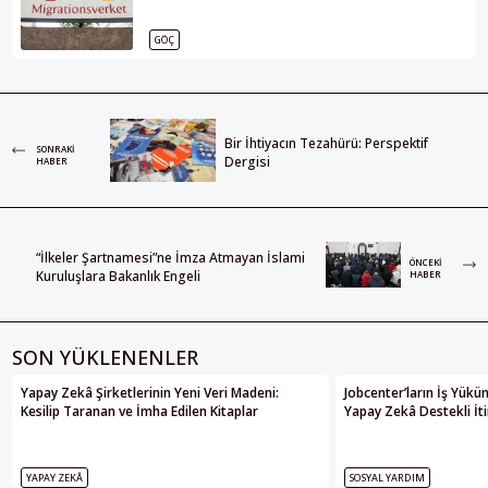
GÖÇ
Bir İhtiyacın Tezahürü: Perspektif
SONRAKI
Dergisi
HABER
“İlkeler Şartnamesi”ne İmza Atmayan İslami
ÖNCEKI
Kuruluşlara Bakanlık Engeli
HABER
SON YÜKLENENLER
Yapay Zekâ Şirketlerinin Yeni Veri Madeni:
Jobcenter’ların İş Yükü
Kesilip Taranan ve İmha Edilen Kitaplar
Yapay Zekâ Destekli İti
YAPAY ZEKÂ
SOSYAL YARDIM