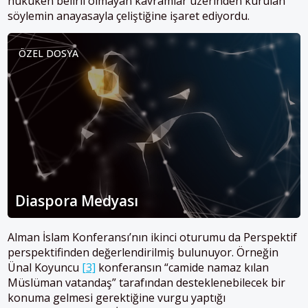
hukuken belirli olmayan kavramlar üzerinden kurulan
söylemin anayasayla çeliştiğine işaret ediyordu.
ÖZEL DOSYA
Diaspora Medyası
Alman İslam Konferansı’nın ikinci oturumu da Perspektif
perspektifinden değerlendirilmiş bulunuyor. Örneğin
Ünal Koyuncu
[3]
konferansın “camide namaz kılan
Müslüman vatandaş” tarafından desteklenebilecek bir
konuma gelmesi gerektiğine vurgu yaptığı