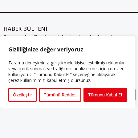
HABER BÜLTENİ
Perspektif’in içeriklerinden haberdar
olmak için kayıt olun
Gizliliğinize değer veriyoruz
Tarama deneyiminizi geliştirmek, kişiselleştirilmiş reklamlar
veya içerik sunmak ve trafiğimizi analiz etmek için çerezleri
kullanıyoruz. "Tümünü Kabul Et" seçeneğine tıklayarak
Gizlilik Sözleşmesini
 okudum, kabul ediyorum.
çerez kullanımımızı kabul etmiş olursunuz.
Özelleştir
Tümünü Reddet
Tümünü Kabul Et
ABONE OLUN