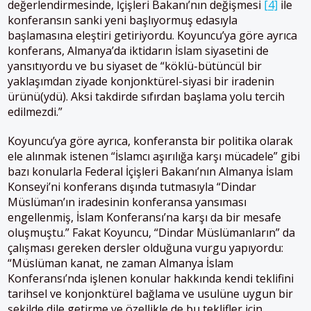
değerlendirmesinde, İçişleri Bakanı’nın değişmesi
[4]
ile
konferansın sanki yeni başlıyormuş edasıyla
başlamasına eleştiri getiriyordu. Koyuncu’ya göre ayrıca
konferans, Almanya’da iktidarın İslam siyasetini de
yansıtıyordu ve bu siyaset de “köklü-bütüncül bir
yaklaşımdan ziyade konjonktürel-siyasi bir iradenin
ürünü(ydü). Aksi takdirde sıfırdan başlama yolu tercih
edilmezdi.”
Koyuncu’ya göre ayrıca, konferansta bir politika olarak
ele alınmak istenen “İslamcı aşırılığa karşı mücadele” gibi
bazı konularla Federal İçişleri Bakanı’nın Almanya İslam
Konseyi’ni konferans dışında tutmasıyla “Dindar
Müslüman’ın iradesinin konferansa yansıması
engellenmiş, İslam Konferansı’na karşı da bir mesafe
oluşmuştu.” Fakat Koyuncu, “Dindar Müslümanların” da
çalışması gereken dersler olduğuna vurgu yapıyordu:
“Müslüman kanat, ne zaman Almanya İslam
Konferansı’nda işlenen konular hakkında kendi teklifini
tarihsel ve konjonktürel bağlama ve usulüne uygun bir
şekilde dile getirme ve özellikle de bu teklifler için