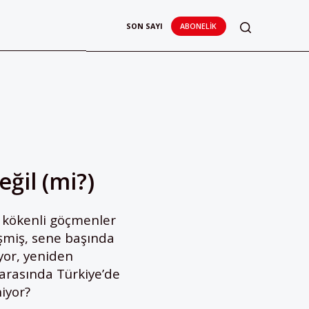
SON SAYI
ABONELIK
eğil (mi?)
e kökenli göçmenler
eşmiş, sene başında
iyor, yeniden
 arasında Türkiye’de
iyor?