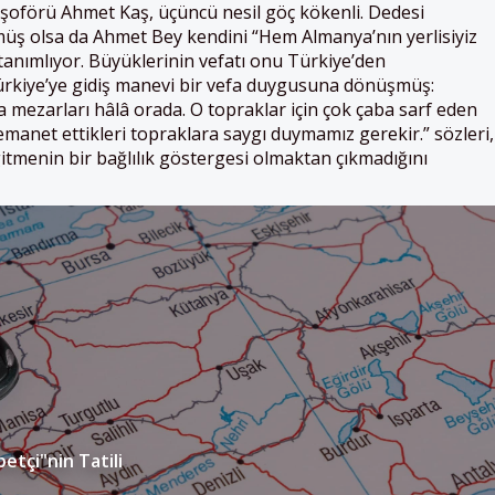
 şoförü Ahmet Kaş, üçüncü nesil göç kökenli. Dedesi
üş olsa da Ahmet Bey kendini “Hem Almanya’nın yerlisiyiz
tanımlıyor. Büyüklerinin vefatı onu Türkiye’den
rkiye’ye gidiş manevi bir vefa duygusuna dönüşmüş:
a mezarları hâlâ orada. O topraklar için çok çaba sarf eden
emanet ettikleri topraklara saygı duymamız gerekir.” sözleri,
tmenin bir bağlılık göstergesi olmaktan çıkmadığını
etçi"nin Tatili