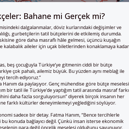
çeler: Bahane mi Gerçek mi?
isindeki dalgalanmalar, döviz kurlarındaki değişimler ve
lığı, gurbetçilerin tatil bütçelerini de etkilemiş durumda.
skisine göre daha masraflı hâle gelmesi, üçüncü kuşağın
ikle kalabalık aileler için uçak biletlerinden konaklamaya kadar
s, beş çocuğuyla Türkiye’ye gitmenin ciddi bir bütçe
Türkiye çok pahalı, ailemiz büyük. Bu yüzden aynı meblağ ile
yi tercih ediyoruz.”
zra Hanım da paylaşıyor. Genç mühendise göre bütçe meselesi
ım bir tatil ile Türkiye’de yaptığım tatil arasında masraf farkı
hini daha fazla sorguluyorsun” diyerek birçok insanın her
ne farklı kültürler deneyimlemeyi yeğlediğini söylüyor.
konomi sadece bir detay. Fatma Hanım, “Bence tercihlerle
i bu konuda bağlayıcı değil. Çünkü insan isterse ekonomik
meselenin para değil öncelik meselesi olduğunu savunuyor.