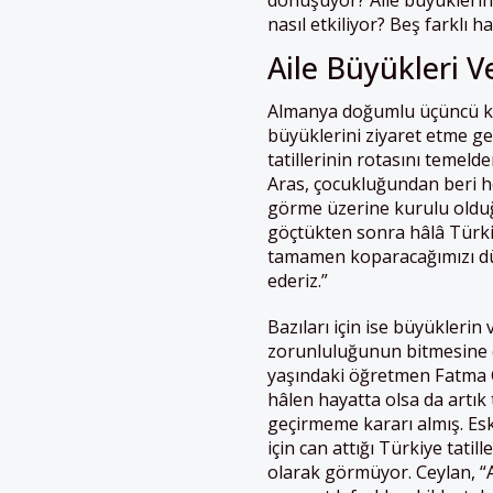
dönüşüyor? Aile büyüklerini
nasıl etkiliyor? Beş farklı 
Aile Büyükleri V
Almanya doğumlu üçüncü kuş
büyüklerini ziyaret etme gel
tatillerinin rotasını temeld
Aras, çocukluğundan beri he
görme üzerine kurulu olduğ
göçtükten sonra hâlâ Türkiy
tamamen koparacağımızı düş
ederiz.”
Bazıları için ise büyüklerin 
zorunluluğunun bitmesine 
yaşındaki öğretmen Fatma C
hâlen hayatta olsa da artık t
geçirmeme kararı almış. Esk
için can attığı Türkiye tatill
olarak görmüyor. Ceylan, “