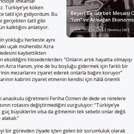
knolojik imkanlar
uz. Türkiye’ye köken
Beşerî Bir Gurbet Mesaisi 
e tatil için gidiyordum. Bu
“İzin” ve Armağan Ekonomis
i gerçekten tatil gibi
n kalktığını anlatıyor.
DOSYA: "TATIL VE İZIN"
1 Temmuz 2025
nin yokluğu herkeste aynı
daki uçak mühendisi Azra
dedesini kaybettikten
n eksildiğini hissedenlerden. “Onların artık hayatta olmayışı
en Azra Hanım, yine de bu boşluğu gidermek için farklı bir
inin mezarlarını ziyaret ederek onlarla bağını koruyor”
larının kabrini ziyaret etmenin kendisi için hâlâ önemli
ki anaokulu öğretmeni Feriha Özmen de dede ve ninelere
nın rotasını değiştirmediğini vurguluyor: “Türkiye’ye
 güç büyüklerim olsa da gitmemin tek sebebi onlar değil.
alakalı.”
eyi bir görevden ziyade içten gelen bir sorumluluk olarak