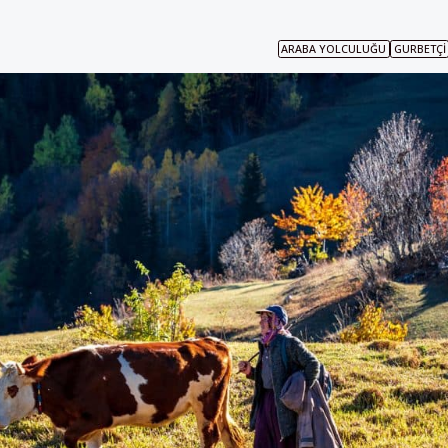
ARABA YOLCULUĞU
GURBETÇI