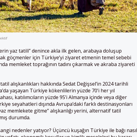
ektif
erin yaz tatili” denince akla ilk gelen, arabaya doluşup
ak göçmenler için Türkiye’yi ziyaret etmenin temel sebebi
ında memleket toprağının tadını çıkarmak ve akraba ziyareti
til alışkanlıkları hakkında Sedat Değişsel’in 2024 tarihli
da yaşayan Türkiye kökenlilerin yüzde 70’i her yıl
ahası, katılımcıların yüzde 95’i Almanya içinde veya diğer
rkiye seyahatleri dışında Avrupa’daki farklı destinasyonları
az memlekete gitme” alışkanlığı yerini, alternatif tatil
amış durumda.
angi nedenler yatıyor? Üçüncü kuşağın Türkiye ile bağı nası