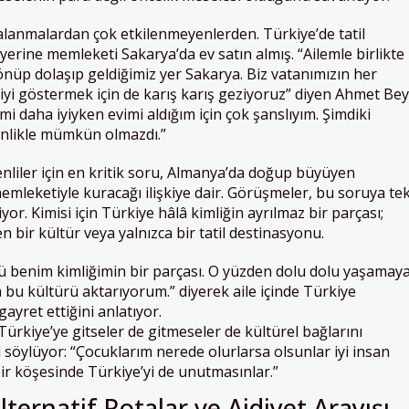
anmalardan çok etkilenmeyenlerden. Türkiye’de tatil
erine memleketi Sakarya’da ev satın almış. “Ailemle birlikte
nüp dolaşıp geldiğimiz yer Sakarya. Biz vatanımızın her
iyi göstermek için de karış karış geziyoruz” diyen Ahmet Bey
i daha iyiyken evimi aldığım için çok şanslıyım. Şimdiki
nlikle mümkün olmazdı.”
liler için en kritik soru, Almanya’da doğup büyüyen
emleketiyle kuracağı ilişkiye dair. Görüşmeler, bu soruya te
yor. Kimisi için Türkiye hâlâ kimliğin ayrılmaz bir parçası;
en bir kültür veya yalnızca bir tatil destinasyonu.
ü benim kimliğimin bir parçası. O yüzden dolu dolu yaşamay
 bu kültürü aktarıyorum.” diyerek aile içinde Türkiye
yret ettiğini anlatıyor.
ürkiye’ye gitseler de gitmeseler de kültürel bağlarını
 söylüyor: “Çocuklarım nerede olurlarsa olsunlar iyi insan
ir köşesinde Türkiye’yi de unutmasınlar.”
lternatif Rotalar ve Aidiyet Arayışı