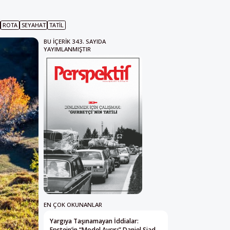
ROTA
SEYAHAT
TATIL
BU IÇERIK 343. SAYIDA
YAYIMLANMIŞTIR
EN ÇOK OKUNANLAR
Yargıya Taşınamayan İddialar:
Epstein’in “Model Avcısı” Daniel Siad