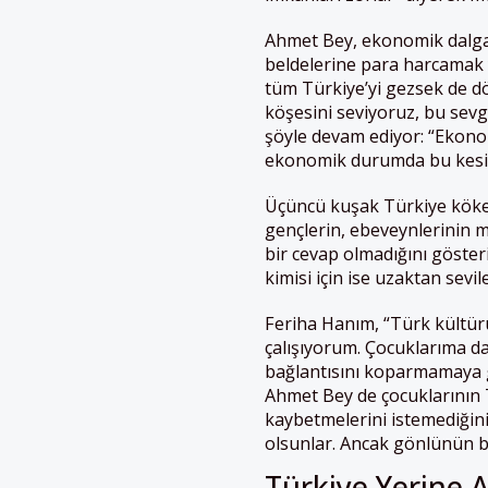
Ahmet Bey, ekonomik dalgal
beldelerine para harcamak y
tüm Türkiye’yi gezsek de dö
köşesini seviyoruz, bu sevg
şöyle devam ediyor: “Ekonom
ekonomik durumda bu kesi
Üçüncü kuşak Türkiye köken
gençlerin, ebeveynlerinin m
bir cevap olmadığını gösteri
kimisi için ise uzaktan sevil
Feriha Hanım, “Türk kültür
çalışıyorum. Çocuklarıma da
bağlantısını koparmamaya ga
Ahmet Bey de çocuklarının T
kaybetmelerini istemediğini
olsunlar. Ancak gönlünün b
Türkiye Yerine A