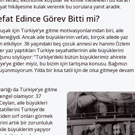
n vefatı, ekonomik koşullar ve kimlik meseleleri bu kararı
hayat hikâyesine kulak vererek bu sorulara yanıt aradık.
efat Edince Görev Bitti mi?
ak için Türkiye’ye gitme motivasyonlarından biri, aile
eneğiydi. Ancak aile büyüklerinin vefatı, birçok ailede yaz
en etkiliyor. 36 yaşındaki beş çocuk annesi ev hanımı Özlem
r yaz yaptıkları Türkiye seyahatlerinin aile büyüklerini
unu söylüyor: “Türkiye’deki bütün büyüklerimiz ahirete
e’ye gider miyiz, bu bizim için tartışma konusu. Bağımızı
ünmüyorum. Yılda bir kısa tatil için de olsa gitmeye devam
varlığı da Türkiye’ye gitme
engel olamıyor. 37
eylan, aile büyükleri
atillerini Türkiye’de
iden sırf onları görmek
erini artık bir zorunluluk
Aile büyüklerim yaşıyor