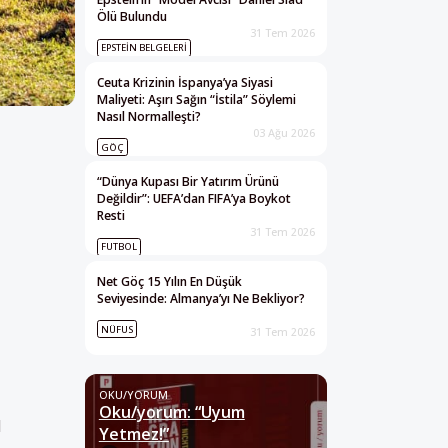
Ölü Bulundu
31 Tem 2026
EPSTEIN BELGELERI
Ceuta Krizinin İspanya’ya Siyasi
Maliyeti: Aşırı Sağın “İstila” Söylemi
Nasıl Normalleşti?
03 Ağu 2026
GÖÇ
“Dünya Kupası Bir Yatırım Ürünü
Değildir”: UEFA’dan FIFA’ya Boykot
Resti
31 Tem 2026
FUTBOL
Net Göç 15 Yılın En Düşük
Seviyesinde: Almanya’yı Ne Bekliyor?
NÜFUS
31 Tem 2026
OKU/YORUM
Oku/yorum: “Uyum
l
Yetmez!”