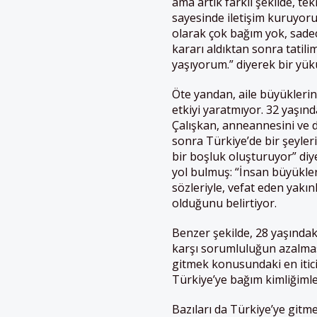
ama artık farklı şekilde, te
sayesinde iletişim kuruyor
olarak çok bağım yok, sadec
kararı aldıktan sonra tatilim
yaşıyorum.” diyerek bir yükü
Öte yandan, aile büyükleri
etkiyi yaratmıyor. 32 yaşın
Çalışkan, anneannesini ve 
sonra Türkiye’de bir şeyleri
bir boşluk oluşturuyor” diy
yol bulmuş: “İnsan büyükler
sözleriyle, vefat eden yakın
olduğunu belirtiyor.
Benzer şekilde, 28 yaşında
karşı sorumluluğun azalması
gitmek konusundaki en itici
Türkiye’ye bağım kimliğimle 
Bazıları da Türkiye’ye gitm