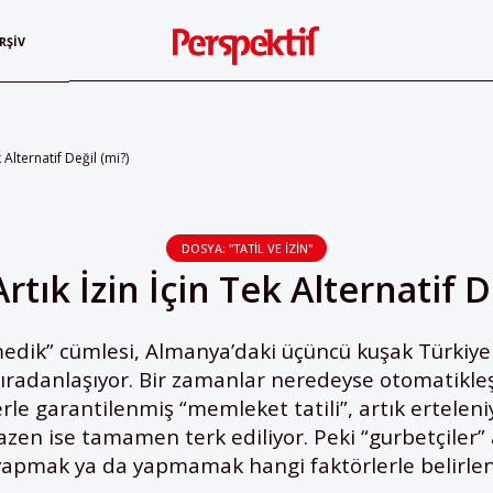
RŞIV
k Alternatif Değil (mi?)
DOSYA: "TATIL VE İZIN"
rtık İzin İçin Tek Alternatif D
medik” cümlesi, Almanya’daki üçüncü kuşak Türkiy
sıradanlaşıyor. Bir zamanlar neredeyse otomatikl
erle garantilenmiş “memleket tatili”, artık ertelen
bazen ise tamamen terk ediliyor. Peki “gurbetçiler”
 yapmak ya da yapmamak hangi faktörlerle belirlen