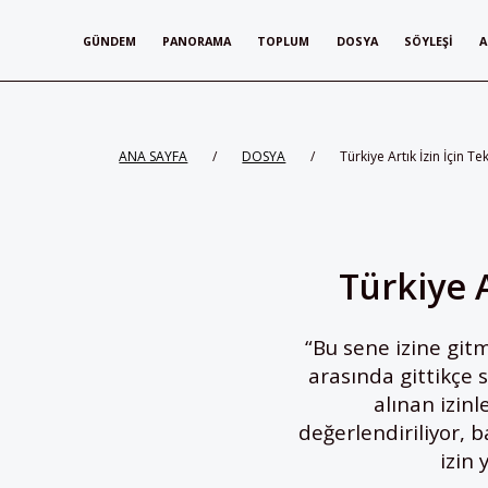
GÜNDEM
PANORAMA
TOPLUM
DOSYA
SÖYLEŞI
A
ANA SAYFA
/
DOSYA
/
Türkiye Artık İzin İçin Te
Türkiye A
“Bu sene izine git
arasında gittikçe 
alınan izinl
değerlendiriliyor, 
izin