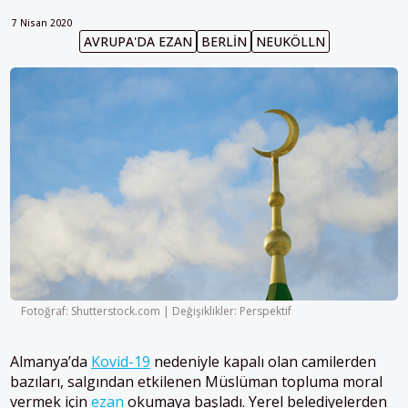
7 Nisan 2020
AVRUPA'DA EZAN
BERLIN
NEUKÖLLN
Fotoğraf: Shutterstock.com | Değişiklikler: Perspektif
Almanya’da
Kovid-19
nedeniyle kapalı olan camilerden
bazıları, salgından etkilenen Müslüman topluma moral
vermek için
ezan
okumaya başladı. Yerel belediyelerden