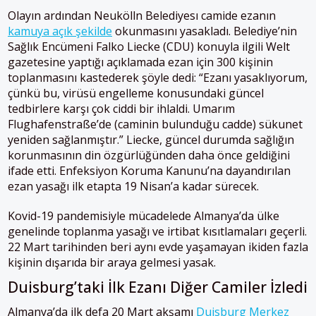
Olayın ardından Neukölln Belediyesı camide ezanın
kamuya açık şekilde
okunmasını yasakladı. Belediye’nin
Sağlık Encümeni Falko Liecke (CDU) konuyla ilgili Welt
gazetesine yaptığı açıklamada ezan için 300 kişinin
toplanmasını kastederek şöyle dedi: “Ezanı yasaklıyorum,
çünkü bu, virüsü engelleme konusundaki güncel
tedbirlere karşı çok ciddi bir ihlaldi. Umarım
Flughafenstraße’de (caminin bulunduğu cadde) sükunet
yeniden sağlanmıştır.” Liecke, güncel durumda sağlığın
korunmasının din özgürlüğünden daha önce geldiğini
ifade etti. Enfeksiyon Koruma Kanunu’na dayandırılan
ezan yasağı ilk etapta 19 Nisan’a kadar sürecek.
Kovid-19 pandemisiyle mücadelede Almanya’da ülke
genelinde toplanma yasağı ve irtibat kısıtlamaları geçerli.
22 Mart tarihinden beri aynı evde yaşamayan ikiden fazla
kişinin dışarıda bir araya gelmesi yasak.
Duisburg’taki İlk Ezanı Diğer Camiler İzledi
Almanya’da ilk defa 20 Mart akşamı
Duisburg Merkez