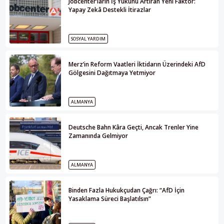
Jobcenter’ların İş Yükünü Artıran Yeni Faktör:
Yapay Zekâ Destekli İtirazlar
SOSYAL YARDIM
Merz’in Reform Vaatleri İktidarın Üzerindeki AfD
Gölgesini Dağıtmaya Yetmiyor
ALMANYA
Deutsche Bahn Kâra Geçti, Ancak Trenler Yine
Zamanında Gelmiyor
ALMANYA
Binden Fazla Hukukçudan Çağrı: “AfD İçin
Yasaklama Süreci Başlatılsın”