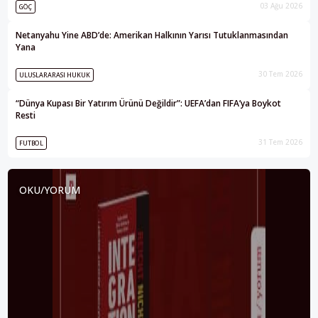
03 Ağu 2026
GÖÇ
Netanyahu Yine ABD’de: Amerikan Halkının Yarısı Tutuklanmasından
Yana
30 Tem 2026
ULUSLARARASI HUKUK
“Dünya Kupası Bir Yatırım Ürünü Değildir”: UEFA’dan FIFA’ya Boykot
Resti
31 Tem 2026
FUTBOL
OKU/YORUM