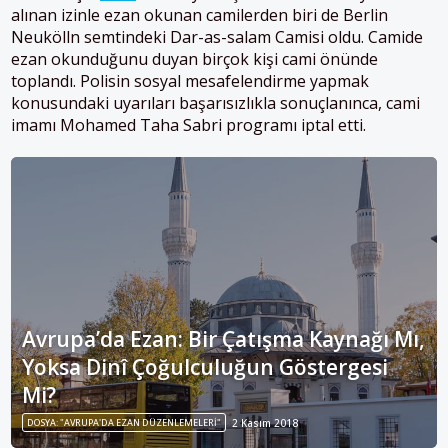
alınan izinle ezan okunan camilerden biri de Berlin
Neukölln semtindeki Dar-as-salam Camisi oldu. Camide
ezan okunduğunu duyan birçok kişi cami önünde
toplandı. Polisin sosyal mesafelendirme yapmak
konusundaki uyarıları başarısızlıkla sonuçlanınca, cami
imamı Mohamed Taha Sabri programı iptal etti.
Avrupa’da Ezan: Bir Çatışma Kaynağı Mı,
Yoksa Dinî Çoğulculuğun Göstergesi
Mi?
DOSYA: "AVRUPA'DA EZAN DÜZENLEMELERI"
2 Kasım 2018