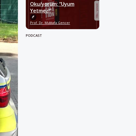
Oku/yorum: “Uyum
Yetmez!”
Prof. Dr. Mustafa Gencer
PODCAST