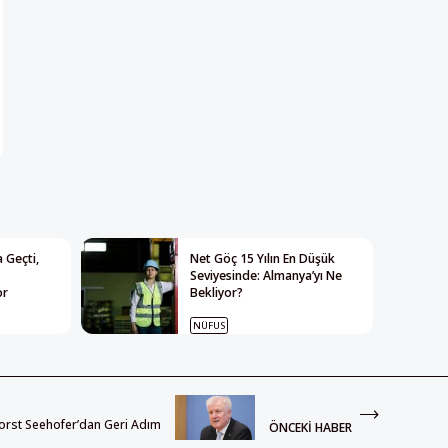
 Geçti,
Net Göç 15 Yılın En Düşük
Seviyesinde: Almanya’yı Ne
or
Bekliyor?
NÜFUS
Horst Seehofer’dan Geri Adım
ÖNCEKI HABER