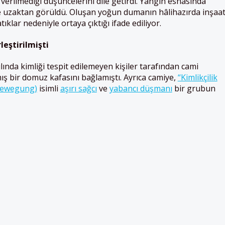
 verilmediği düşüncelerini dile getirdi. Yangın esnasında
 uzaktan görüldü. Oluşan yoğun dumanın hâlihazırda inşaa
klar nedeniyle ortaya çıktığı ifade ediliyor.
eştirilmişti
ında kimliği tespit edilemeyen kişiler tarafından cami
mış bir domuz kafasını bağlamıştı. Ayrıca camiye,
“Kimlikçilik
 Bewegung)
isimli
aşırı sağcı
ve
yabancı düşmanı
bir grubun