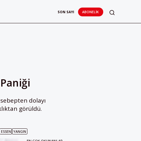
SON SAYI
ABONELIK
Paniği
sebepten dolayı
lıktan görüldü.
ESSEN
YANGIN
EN ÇOK OKUNANLAR