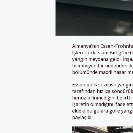
Almanya’nın Essen-Frohnha
İşleri Türk İslam Birliği’n
yangın meydana geldi. İnşa
bilinmeyen bir nedenden dol
bölümünde maddi hasar me
Essen polis sözcüsü yangını
tarafından hızlıca söndür
henüz bilinmediğini belirtti
işaretin olmadığını ifade et
eldeki bulgulara göre yangı
paylaşıldı.