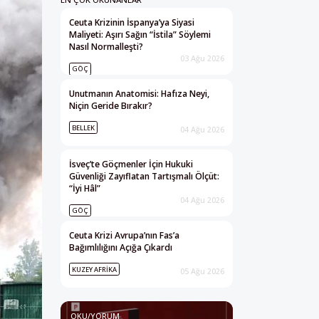
Ceuta Krizinin İspanya’ya Siyasi
Maliyeti: Aşırı Sağın “İstila” Söylemi
Nasıl Normalleşti?
03 Ağu 2026
GÖÇ
Unutmanın Anatomisi: Hafıza Neyi,
Niçin Geride Bırakır?
BELLEK
04 Ağu 2026
İsveç’te Göçmenler İçin Hukuki
Güvenliği Zayıflatan Tartışmalı Ölçüt:
“İyi Hâl”
04 Ağu 2026
GÖÇ
Ceuta Krizi Avrupa’nın Fas’a
Bağımlılığını Açığa Çıkardı
KUZEY AFRIKA
05 Ağu 2026
OKU/YORUM