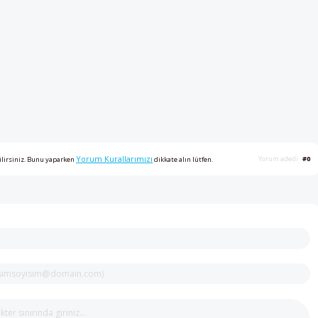
Yorum Kurallarımızı
Yorum adedi
#0
ilirsiniz. Bunu yaparken
dikkate alın lütfen.