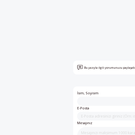
Bu yazıyla ilgili yorumunuzu paylaşab
İsim, Soyisim
E-Posta
Mesajınız