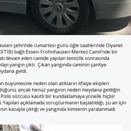
usen şehrinde cumartesi günü öğle saatlerinde Diyanet
e (DİTİB) bağlı Essen-Frohnhausen Merkez Camii’nde bir
atı devam eden camide yapılan temizlik sonrasında
ayı yangın çıktı. Çıkan yangında caminin şantiye
ydana geldi.
n büyümesine neden olan atıkların itfaiye ekipleri
üldüğünü; ancak henüz yangının neden meydana geldiğin
. Polis sözcüsü kasıtlı bir kundaklamaya yönelik hiçbir
ti. Yapılan açıklamada soruşturmanın başlatıldığı, şu an için
nın kazayla çıktığı ve yangında kimsenin yaralanmadı