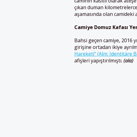
caminin kasıtlı olarak ateşe
çıkan duman kilometrelerce
aşamasında olan camideki atı
Camiye Domuz Kafası Yerl
Bahsi geçen camiye, 2016 yıl
girişine ortadan ikiye ayrıl
Hareketi” (Alm: Identitäre
afişleri yapıştırılmıştı.
(ala)