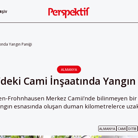
RŞIV
tında Yangın Paniği
ALMANYA
’deki Cami İnşaatında Yangın 
en-Frohnhausen Merkez Camii’nde bilinmeyen bir 
Yangın esnasında oluşan duman kilometrelerce uzak
ALMANYA
CAMI
DİTİB