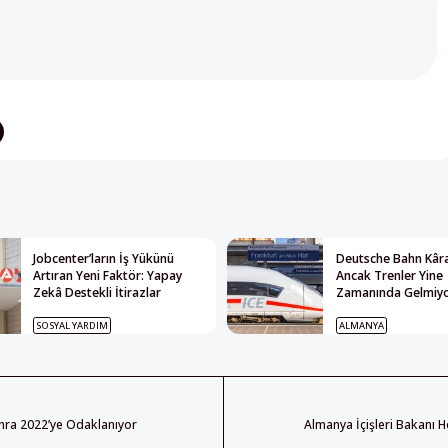
Jobcenter’ların İş Yükünü
Deutsche Bahn Kâra
Artıran Yeni Faktör: Yapay
Ancak Trenler Yine
Zekâ Destekli İtirazlar
Zamanında Gelmiy
SOSYAL YARDIM
ALMANYA
nra 2022’ye Odaklanıyor
Almanya İçişleri Bakanı 