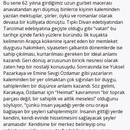
Bu sene 62. yılına girdiğimiz uzun gurbet macerası
anavatandan ayrı düşmüş binlerce kişinin kaleminden
yazılan mektuplar, şiirler, öykü ve romanlar olarak
devasa bir külliyata dönüştü. Tıpkı Divan edebiyatından
Tanzimat edebiyatına geçişte olduğu gibi “vatan” bu
tarihçe içinde farklı yüzlere büründü. İlk kuşakta
kelimenin Arapça kökenine işaret eden bir memleket
duygusu hakimken, siyaseten çalkantılı dönemlerde ise
sahip çıkılması, kurtarılması gereken bir ideal anlamı
kazandı. Geri dönüş arzusunun biricik nesnesi olarak
zaten hep bir nostalji konusuydu. Sonrasında ise Yüksel
Pazarkaya ve Emine Sevgi Özdamar gibi yazarların
kaleminden bir yer olmaktan çok sığınılan bir duygu,
sahiplenilen bir düşünce anlamı kazandı. Söz gelimi,
Karakaya, Özdamar için “Heimat” kavramının “bir toprak
parçası değil, bir sahiplik ve aitlik meselesi” olduğunu
söylüyor, “çünkü insan yaşadığı yerde onu oraya
bağlayan bir şeyleri sahiplenmiştir. İnsanın gittiği yerde
kendini, kendi evinde hissetmesini sağlayacak şeyler
aramasıdır. Kendisine bir merkez belirleyip onu