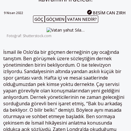
BESIM CAN ZIRH
9 Nisan 2022
GÖÇ
GÖÇMEN
VATAN NEDIR?
Fotoğraf: Shutterstock.com
İsmail ile Oslo’da bir göçmen derneğinin çay ocağında
tanıştım. Ben görüşmek üzere sözleştiğim dernek
yönetiminden birini bekliyordum. O ise televizyon
izliyordu. Sandalyesinin altında yandan askılı küçük bir
spor çantası vardı. Hafta içi ve mesai saatlerinde
olduğumuzdan pek kimse yoktu dernekte. Çay servisi
yapan görevliyle olan konuşmalarından yeni geldiğini
anlıyordum. Dernek yöneticilerinin ne zaman geleceğini
sorduğunda görevli beni işaret etmiş, “Bak bu arkadaş
da bekliyor. O bilir belki.” demişti. Böylece aynı masada
oturmaya ve sohbet etmeye başladık. Ben sormaya
çekinsem de İsmail hikâyesini anlatma konusunda
oldukça açık sözlüydü. Zaten Londra’da okuduğumu