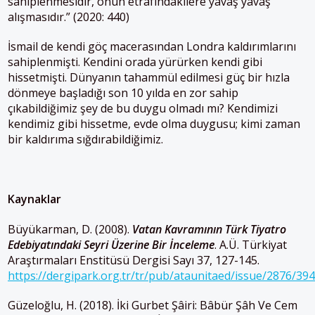
sahiplenmesidir, onun etrafındakilere yavaş yavaş
alışmasıdır.” (2020: 440)
İsmail de kendi göç macerasından Londra kaldırımlarını
sahiplenmişti. Kendini orada yürürken kendi gibi
hissetmişti. Dünyanın tahammül edilmesi güç bir hızla
dönmeye başladığı son 10 yılda en zor sahip
çıkabildiğimiz şey de bu duygu olmadı mı? Kendimizi
kendimiz gibi hissetme, evde olma duygusu; kimi zaman
bir kaldırıma sığdırabildiğimiz.
Kaynaklar
Büyükarman, D. (2008).
Vatan Kavramının Türk Tiyatro
Edebiyatındaki Seyri Üzerine Bir İnceleme
. A.Ü. Türkiyat
Araştırmaları Enstitüsü Dergisi Sayı 37, 127-145.
https://dergipark.org.tr/tr/pub/ataunitaed/issue/2876/39
Güzeloğlu, H. (2018). İki Gurbet Şâiri: Bâbür Şâh Ve Cem