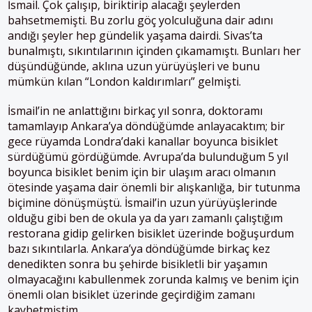
İsmail. Çok çalışıp, biriktirip alacağı şeylerden
bahsetmemişti. Bu zorlu göç yolculuğuna dair adını
andığı şeyler hep gündelik yaşama dairdi. Sivas’ta
bunalmıştı, sıkıntılarının içinden çıkamamıştı. Bunları her
düşündüğünde, aklına uzun yürüyüşleri ve bunu
mümkün kılan “London kaldırımları” gelmişti.
İsmail’in ne anlattığını birkaç yıl sonra, doktoramı
tamamlayıp Ankara’ya döndüğümde anlayacaktım; bir
gece rüyamda Londra’daki kanallar boyunca bisiklet
sürdüğümü gördüğümde. Avrupa’da bulunduğum 5 yıl
boyunca bisiklet benim için bir ulaşım aracı olmanın
ötesinde yaşama dair önemli bir alışkanlığa, bir tutunma
biçimine dönüşmüştü. İsmail’in uzun yürüyüşlerinde
olduğu gibi ben de okula ya da yarı zamanlı çalıştığım
restorana gidip gelirken bisiklet üzerinde boğuşurdum
bazı sıkıntılarla. Ankara’ya döndüğümde birkaç kez
denedikten sonra bu şehirde bisikletli bir yaşamın
olmayacağını kabullenmek zorunda kalmış ve benim için
önemli olan bisiklet üzerinde geçirdiğim zamanı
kaybetmiştim.