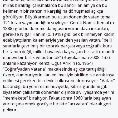
miras bıraktığı çalışmalarda bu sancılı anlam ya da bu
kelimenin bir sancının karşılığına dönüşmesi açıkça
görülüyor. Büyükarman bu uzun dönemde vatan temalı
121 kitap yayımlandığını söylüyor. Gerek Namık Kemal (ö.
1888) gibi bu döneme damgasını vuran dava insanları,
gerekse Nigâr Hanım (ö. 1918) gibi pek bilinmeyen kadın
edebiyatçıların kalemleriyle yeniden yazılan vatan, “belli
sınırlarla çevrilmiş bir toprak parçası veya coğrafik kuru
bir tanım değil, millet hayatıyla kaynaşan bir tarih, maddi
manevi bir birlik ve bütünlük” (Büyükarman 2008: 132)
anlamı kazanıyor. Remzi Oğuz Arık’ın (ö. 1954)
“Coğrafyadan Vatana” makalesinde açıkça tartışıldığı
üzere, cumhuriyetin ilan edilmesiyle birlikte ise artık inşa
edilmesi gereken bir devlet ülküsüne dönüşüyor. “Vatan”
kazandığı bu yeni resmî hüviyetle, Kıbrıs gündemi gibi
siyaseten çalkantılı dönemler dışında sivil yaşamda yerini
“memlekete” bırakıyor. Fakat sonra 1960’larla başlayan
yurt dışına emek göçüyle birlikte “acı vatan” olarak geri
geliyor.