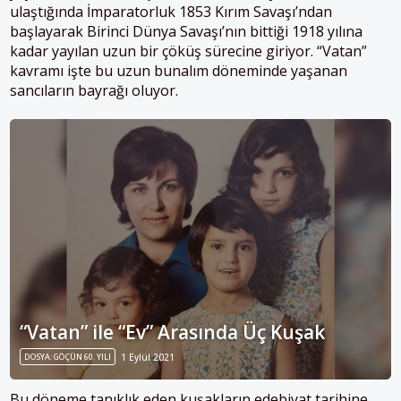
ulaştığında İmparatorluk 1853 Kırım Savaşı’ndan
başlayarak Birinci Dünya Savaşı’nın bittiği 1918 yılına
kadar yayılan uzun bir çöküş sürecine giriyor. “Vatan”
kavramı işte bu uzun bunalım döneminde yaşanan
sancıların bayrağı oluyor.
“Vatan” ile “Ev” Arasında Üç Kuşak
DOSYA: GÖÇÜN 60. YILI
1 Eylül 2021
Bu döneme tanıklık eden kuşakların edebiyat tarihine