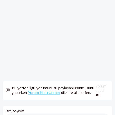
Yorum
Bu yazıyla ilgili yorumunuzu paylaşabilirsiniz. Bunu
adedi
yaparken
Yorum Kurallarımızı
dikkate alın lütfen.
#0
İsim, Soyisim