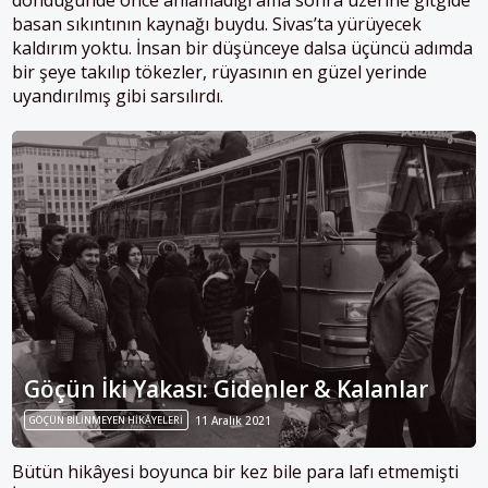
basan sıkıntının kaynağı buydu. Sivas’ta yürüyecek
kaldırım yoktu. İnsan bir düşünceye dalsa üçüncü adımda
bir şeye takılıp tökezler, rüyasının en güzel yerinde
uyandırılmış gibi sarsılırdı.
Göçün İki Yakası: Gidenler & Kalanlar
GÖÇÜN BILINMEYEN HIKÂYELERI
11 Aralık 2021
Bütün hikâyesi boyunca bir kez bile para lafı etmemişti