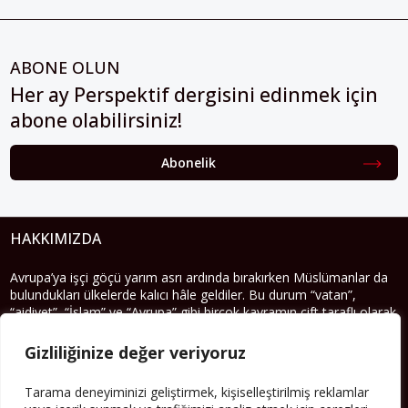
ABONE OLUN
Her ay Perspektif dergisini edinmek için
abone olabilirsiniz!
Abonelik
HAKKIMIZDA
Avrupa’ya işçi göçü yarım asrı ardında bırakırken Müslümanlar da
bulundukları ülkelerde kalıcı hâle geldiler. Bu durum “vatan”,
“aidiyet”, “İslam” ve “Avrupa” gibi birçok kavramın çift taraflı olarak
sorgulanmasına neden oldu. Avrupa’da yerleşik bir Müslüman
cemaatin oluşması, hem yerleşik kültür ve siyasi düzen için, hem
Gizliliğinize değer veriyoruz
de Müslümanlar için yeni sorulara da kapı araladı.
Tarama deneyiminizi geliştirmek, kişiselleştirilmiş reklamlar
Yazının devamı