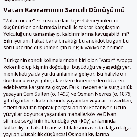
Vatan Kavramının Sancılı Dönüşümü
“Vatan nedir?” sorusuna dair kişisel deneyimlerimi
düşünürken anılarımda İsmail ile tekrar karşılaştım.
Yolculuğunu tamamlayıp, kaldırımlarına kavuşabildi mi?
Bilmiyorum. Fakat bana bıraktığı bu anekdot bugün bu
soru üzerine düşünmek için bir ışık yakıyor zihnimde.
Türkçenin sancılı kelimelerinden biri olan “vatan” Arapça
kökenli olup kişinin doğduğu, büyüdüğü ve yaşadığı yer,
memleketi ya da yurdu anlamına geliyor. Bu hâliyle on
dördüncü yüzyıl gibi çok erken dönemlerden itibaren
edebiyatta karşımıza çıkıyor. Farklı nedenlerle sürgünlük
yaşayan Cem Sultan (ö. 1495) ve Osman Nevres (ö. 1876)
gibi figürlerin kalemlerinde yaşanılan veya ait hissedilen,
özlem duyulan toprak parçası anlamı kazanıyor. Uzun
yüzyıllar boyunca yaşanılan mahalle/köy ve Divan
şiirinde sevgilinin bulunduğu yer (kûy) anlamında
kullanılıyor. Fakat Fransız İhtilali sonrasında dalga dalga
yayılan ulusalcılık düşüncesi Osmanlı kıyılarına