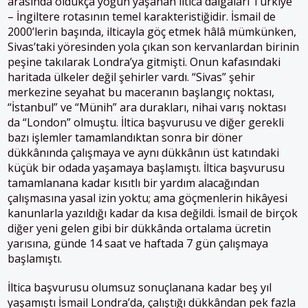
arasında oldukça yoğun yaşanan iltica dalgaları Türkiye
– İngiltere rotasının temel karakteristiğidir. İsmail de
2000’lerin başında, ilticayla göç etmek hâlâ mümkünken,
Sivas’taki yöresinden yola çıkan son kervanlardan birinin
peşine takılarak Londra’ya gitmişti. Onun kafasındaki
haritada ülkeler değil şehirler vardı. “Sivas” şehir
merkezine seyahat bu maceranın başlangıç noktası,
“İstanbul” ve “Münih” ara durakları, nihai varış noktası
da “London” olmuştu. İltica başvurusu ve diğer gerekli
bazı işlemler tamamlandıktan sonra bir döner
dükkânında çalışmaya ve aynı dükkânın üst katındaki
küçük bir odada yaşamaya başlamıştı. İltica başvurusu
tamamlanana kadar kısıtlı bir yardım alacağından
çalışmasına yasal izin yoktu; ama göçmenlerin hikâyesi
kanunlarla yazıldığı kadar da kısa değildi. İsmail de birçok
diğer yeni gelen gibi bir dükkânda ortalama ücretin
yarısına, günde 14 saat ve haftada 7 gün çalışmaya
başlamıştı.
İltica başvurusu olumsuz sonuçlanana kadar beş yıl
yaşamıştı İsmail Londra’da, çalıştığı dükkândan pek fazla