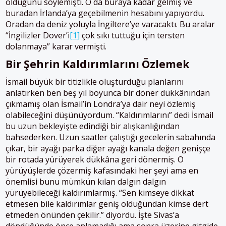
olduğunu söylemişti. O da buraya kadar gelmiş ve
buradan İrlanda’ya geçebilmenin hesabını yapıyordu.
Oradan da deniz yoluyla İngiltere’ye varacaktı. Bu aralar
“İngilizler Dover’i
[1]
çok sıkı tuttuğu için tersten
dolanmaya” karar vermişti.
Bir Şehrin Kaldırımlarını Özlemek
İsmail büyük bir titizlikle oluşturduğu planlarını
anlatırken ben beş yıl boyunca bir döner dükkânından
çıkmamış olan İsmail’in Londra’ya dair neyi özlemiş
olabileceğini düşünüyordum. “Kaldırımlarını” dedi İsmail
bu uzun bekleyişte edindiği bir alışkanlığından
bahsederken. Uzun saatler çalıştığı gecelerin sabahında
çıkar, bir ayağı parka diğer ayağı kanala değen genişçe
bir rotada yürüyerek dükkâna geri dönermiş. O
yürüyüşlerde çözermiş kafasındaki her şeyi ama en
önemlisi bunu mümkün kılan dalgın dalgın
yürüyebileceği kaldırımlarmış. “Sen kimseye dikkat
etmesen bile kaldırımlar geniş olduğundan kimse dert
etmeden önünden çekilir.” diyordu. İşte Sivas’a
döndüğünde önce anlamadığı ama sonra üzerine gitgide