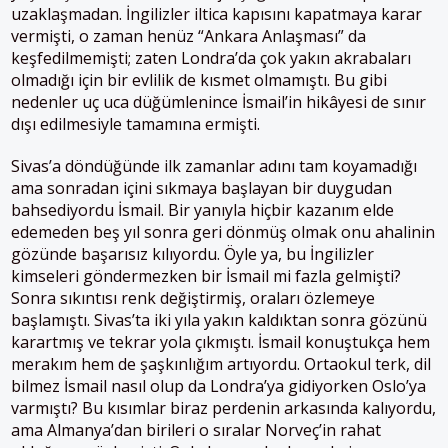
uzaklaşmadan. İngilizler iltica kapısını kapatmaya karar
vermişti, o zaman henüz “Ankara Anlaşması” da
keşfedilmemişti; zaten Londra’da çok yakın akrabaları
olmadığı için bir evlilik de kısmet olmamıştı. Bu gibi
nedenler uç uca düğümlenince İsmail’in hikâyesi de sınır
dışı edilmesiyle tamamına ermişti.
Sivas’a döndüğünde ilk zamanlar adını tam koyamadığı
ama sonradan içini sıkmaya başlayan bir duygudan
bahsediyordu İsmail. Bir yanıyla hiçbir kazanım elde
edemeden beş yıl sonra geri dönmüş olmak onu ahalinin
gözünde başarısız kılıyordu. Öyle ya, bu İngilizler
kimseleri göndermezken bir İsmail mi fazla gelmişti?
Sonra sıkıntısı renk değiştirmiş, oraları özlemeye
başlamıştı. Sivas’ta iki yıla yakın kaldıktan sonra gözünü
karartmış ve tekrar yola çıkmıştı. İsmail konuştukça hem
merakım hem de şaşkınlığım artıyordu. Ortaokul terk, dil
bilmez İsmail nasıl olup da Londra’ya gidiyorken Oslo’ya
varmıştı? Bu kısımlar biraz perdenin arkasında kalıyordu,
ama Almanya’dan birileri o sıralar Norveç’in rahat