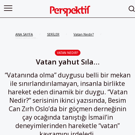
ANA SAYFA
SERİLER
Vatan Nedir?
/
/
/
Vatan yahut Sıla…
VATAN NEDIR?
Vatan yahut Sıla…
“Vatanında olma” duygusu belli bir mekan
ile sınırlandırılamayan, insanla birlikte
hareket eden dinamik bir duygu. “Vatan
Nedir?” serisinin ikinci yazısında, Besim
Can Zırh Oslo’da bir göçmen derneğinin
çay ocağında tanıştığı İsmail’in
deneyimlerinden hareketle “vatan”
kavramını irdeledi.