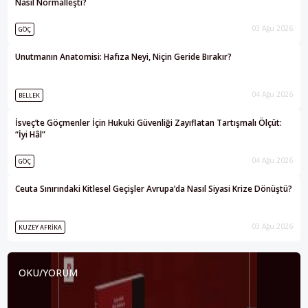
Nasıl Normalleşti?
03 Ağu 2026
GÖÇ
Unutmanın Anatomisi: Hafıza Neyi, Niçin Geride Bırakır?
04 Ağu 2026
BELLEK
İsveç’te Göçmenler İçin Hukuki Güvenliği Zayıflatan Tartışmalı Ölçüt:
“İyi Hâl”
04 Ağu 2026
GÖÇ
Ceuta Sınırındaki Kitlesel Geçişler Avrupa’da Nasıl Siyasi Krize Dönüştü?
03 Ağu 2026
KUZEY AFRIKA
OKU/YORUM