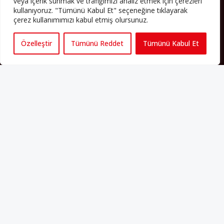
veya içerik sunmak ve trafiğimizi analiz etmek için çerezleri
kullanıyoruz. "Tümünü Kabul Et" seçeneğine tıklayarak
PERSPEKTIF’I SOSYAL MEDYADA TAKIP EDEBILIRSINIZ
çerez kullanımımızı kabul etmiş olursunuz.
Özelleştir
Tümünü Reddet
Tümünü Kabul Et
Künye
Yorum Kuralları
Abonelik
İletişim
Hakkımızda