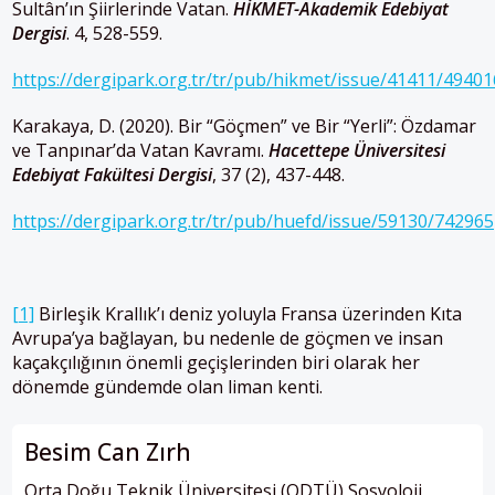
Sultân’ın Şiirlerinde Vatan.
HİKMET-Akademik Edebiyat
Dergisi
. 4, 528-559.
https://dergipark.org.tr/tr/pub/hikmet/issue/41411/49401
Karakaya, D. (2020). Bir “Göçmen” ve Bir “Yerli”: Özdamar
ve Tanpınar’da Vatan Kavramı.
Hacettepe Üniversitesi
Edebiyat Fakültesi Dergisi
, 37 (2), 437-448.
https://dergipark.org.tr/tr/pub/huefd/issue/59130/742965
[1]
Birleşik Krallık’ı deniz yoluyla Fransa üzerinden Kıta
Avrupa’ya bağlayan, bu nedenle de göçmen ve insan
kaçakçılığının önemli geçişlerinden biri olarak her
dönemde gündemde olan liman kenti.
Besim Can Zırh
Orta Doğu Teknik Üniversitesi (ODTÜ) Sosyoloji