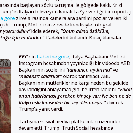
asında başlayan sözlü tartışma ile gölgede kaldı. Krizi
ump’ın İtalyan televizyon kanalı La7’ye verdiği bir röportaj
na göre
zirve sırasında kameralara samimi pozlar veren iki
açıldı. Trump, Meloni’nin zirvede kendisiyle fotoğraf
r yalvardığını”
iddia ederek,
“Onun adına üzüldüm,
uğu için mutludur.”
ifadelerini kullandı. Bu açıklamalar
BBC
‘nin
haberine göre
, İtalya Başbakanı Meloni
Instagram hesabından yayınladığı bir videoda ABD
Başkanı’nın sözlerini
“tamamen uydurma”
ve
“nedensiz saldırılar”
olarak tanımladı. ABD
Başkanı’nın müttefiklerine karşı neden bu şekilde
davrandığını anlayamadığını belirten Meloni,
“Fakat
onun hatırlaması gereken bir şey var: Ne ben ne de
İtalya asla kimseden bir şey dilenmeyiz.”
diyerek
Trump’a yanıt verdi.
Tartışma sosyal medya platformları üzerinden
devam etti. Trump, Truth Social hesabında