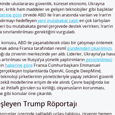
minde uluslararası güvenlik, küresel ekonomi, Ukrayna
er, kritik ham maddeler ve gelişen teknolojiler gibi başlıklar
berine göre
zirvede ABD ile İran arasında varılan ve İran’ın
ndırmayı hedefleyen
yeni mutabakat zaptı
en çok tartışılan
rleri bu mutabakata genel çerçevede destek verirken, İran’ın
 sınırlandırılması gerektiğini vurguladı.
ği konusu, ABD ile yaşanabilecek olası bir çatışmayı önlemek
mak adına Fransa tarafından resmî
gündemden çıkarılmıştı
.
ı da zirvenin merkezinde yer aldı. Liderler, Ukrayna’ya hav
artırılması ve Rusya’ya yönelik yaptırımların
genişletilmesi
’ın
haberine göre
Fransa Cumhurbaşkanı Emmanuel
gerçekleşen toplantılarda OpenAI, Google DeepMind,
 teknoloji şirketlerinin yöneticileriyle yapay zekânın güvenli
zekâ modellerine erişim de ele alındı. Çevre başlığında ise
 az ihtilaflı görülen su kirliliği, okyanusların korunması,
me gibi konular öne çıkarıldı.
Ateşleyen Trump Röportajı
 sorunlar üzerinde sağladığı uzlaşı tablosu, zirvenin hemen