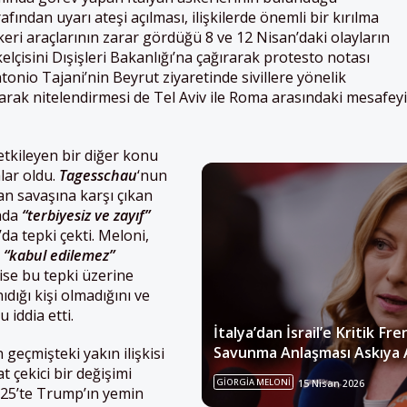
afından uyarı ateşi açılması, ilişkilerde önemli bir kırılma
keri araçlarının zarar gördüğü 8 ve 12 Nisan’daki olayların
kelçisini Dışişleri Bakanlığı’na çağırarak protesto notası
ntonio Tajani’nin Beyrut ziyaretinde sivillere yönelik
olarak nitelendirmesi de Tel Aviv ile Roma arasındaki mesafeyi
i etkileyen bir diğer konu
alar oldu.
Tagesschau
‘nun
an savaşına karşı çıkan
kada
“terbiyesiz ve zayıf”
’da tepki çekti. Meloni,
i
“kabul edilemez”
ise bu tepki üzerine
ıdığı kişi olmadığını ve
iddia etti.
İtalya’dan İsrail’e Kritik Fre
Savunma Anlaşması Askıya A
n geçmişteki yakın ilişkisi
 çekici bir değişimi
GIORGIA MELONI
15 Nisan 2026
025’te Trump’ın yemin