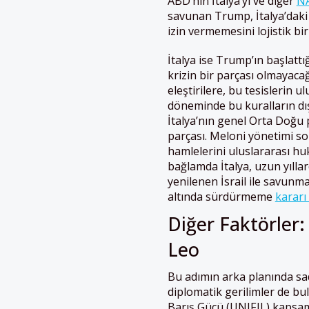
ABD’nin İtalya’yı ve diğer
N
savunan Trump, İtalya’daki 
izin vermemesini lojistik bir
İtalya ise Trump’ın başlattı
krizin bir parçası olmayacağı
eleştirilere, bu tesislerin 
döneminde bu kuralların dış
İtalya’nın genel Orta Doğu p
parçası. Meloni yönetimi so
hamlelerini uluslararası hu
bağlamda İtalya, uzun yıllar
yenilenen İsrail ile savunm
altında sürdürmeme
kararı 
Diğer Faktörler: 
Leo
Bu adımın arka planında sa
diplomatik gerilimler de bu
Barış Gücü (UNIFIL) kapsam