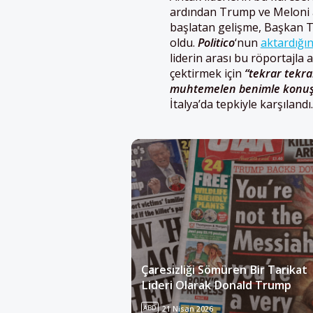
ardından Trump ve Meloni ar
başlatan gelişme, Başkan Tr
oldu.
Politico
‘nun
aktardığı
liderin arası bu röportajla 
çektirmek için
“tekrar tekra
muhtemelen benimle konuşt
İtalya’da tepkiyle karşılandı.
Çaresizliği Sömüren Bir Tarikat
Lideri Olarak Donald Trump
ABD
21 Nisan 2026