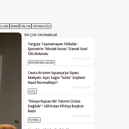
ELONI
İRAN
İTALYA
ORTADOĞU
EN ÇOK OKUNANLAR
Yargıya Taşınamayan İddialar:
Epstein’in “Model Avcısı” Daniel Siad
Ölü Bulundu
31 Tem 2026
EPSTEIN BELGELERI
Ceuta Krizinin İspanya’ya Siyasi
Maliyeti: Aşırı Sağın “İstila” Söylemi
Nasıl Normalleşti?
03 Ağu 2026
GÖÇ
“Dünya Kupası Bir Yatırım Ürünü
Değildir”: UEFA’dan FIFA’ya Boykot
Resti
31 Tem 2026
FUTBOL