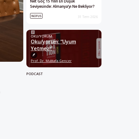
Net Göç 15 Yılın En Düşük
Seviyesinde: Almanya’yı Ne Bekliyor?
NÜFUS
31 Tem 2026
OKU/YORUM
Oku/yorum: “Uyum
Yetmez!”
Prof. Dr. Mustafa Gencer
PODCAST
a