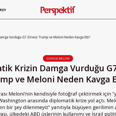
RŞIV
Damga Vurduğu G7 Zirvesi: Trump ve Meloni Neden Kavga Etti?
GIORGIA MELONI
tik Krizin Damga Vurduğu G7 
mp ve Meloni Neden Kavga E
sı Meloni’nin kendisiyle fotoğraf çektirmek için “y
Washington arasında diplomatik krize yol açtı. Mel
en bir şey dilenmeyiz” yanıtıyla büyüyen gerilimin 
vaşı, ülkedeki ABD üslerinin kullanımı ve İsrail pol