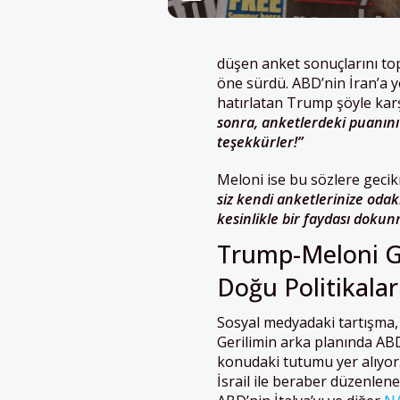
düşen anket sonuçlarını top
öne sürdü. ABD’nin İran’a y
hatırlatan Trump şöyle karş
sonra, anketlerdeki puanını
teşekkürler!”
Meloni ise bu sözlere geci
siz kendi anketlerinize odak
kesinlikle bir faydası dokun
Trump-Meloni Ge
Doğu Politikaları
Sosyal medyadaki tartışma, i
Gerilimin arka planında ABD
konudaki tutumu yer alıyor.
İsrail ile beraber düzenlen