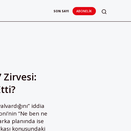
SON SAYI
ABONELIK
Zirvesi:
tti?
alvardığını” iddia
oni’nin “Ne ben ne
arka planında ise
itikası konusundaki