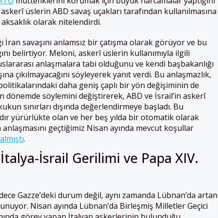
ATO
müttefiklerini korumak için büyük harcamalar yaptığını
askerî üslerin ABD savaş uçakları tarafından kullanılmasına
 aksaklık olarak nitelendirdi.
ğı İran savaşını anlamsız bir çatışma olarak görüyor ve bu
nı belirtiyor. Meloni, askerî üslerin kullanımıyla ilgili
uluslararası anlaşmalara tabi olduğunu ve kendi başbakanlığı
ına çıkılmayacağını söyleyerek yanıt verdi. Bu anlaşmazlık,
olitikalarındaki daha geniş çaplı bir yön değişiminin de
n dönemde söylemini değiştirerek, ABD ve İsrail’in askerî
kukun sınırları dışında değerlendirmeye başladı. Bu
dır yürürlükte olan ve her beş yılda bir otomatik olarak
a anlaşmasını geçtiğimiz Nisan ayında mevcut koşullar
almıştı
.
İtalya-İsrail Gerilimi ve Papa XIV.
dece Gazze’deki durum değil, aynı zamanda Lübnan’da artan
lunuyor. Nisan ayında Lübnan’da Birleşmiş Milletler Geçici
ında görev yapan İtalyan askerlerinin bulunduğu