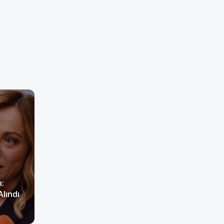
n:
lındı