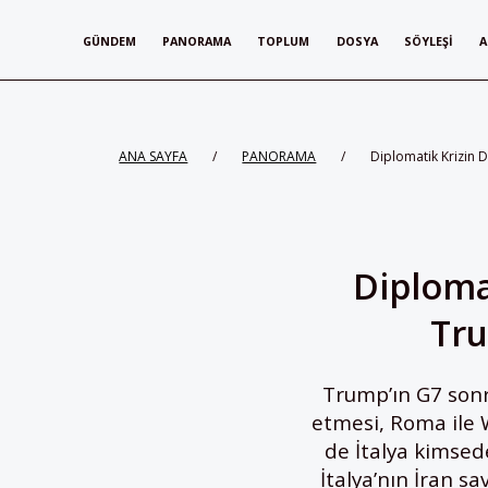
GÜNDEM
PANORAMA
TOPLUM
DOSYA
SÖYLEŞI
A
ANA SAYFA
/
PANORAMA
/
Diplomatik Krizin 
Diploma
Tru
Trump’ın G7 sonra
etmesi, Roma ile 
de İtalya kimsed
İtalya’nın İran sa