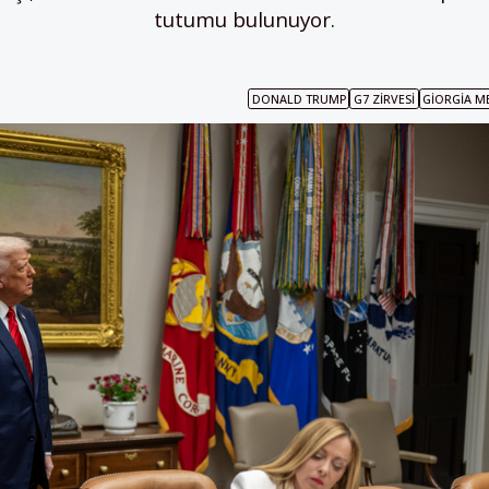
tutumu bulunuyor.
DONALD TRUMP
G7 ZIRVESI
GIORGIA M