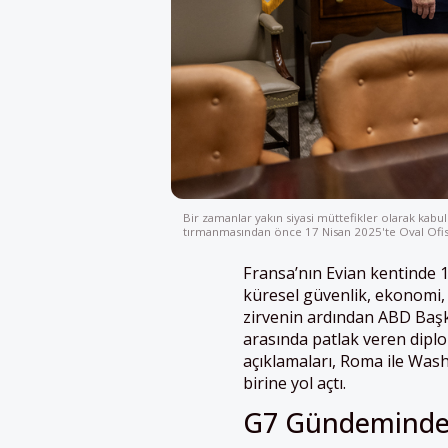
Bir zamanlar yakın siyasi müttefikler olarak kab
tırmanmasından önce 17 Nisan 2025'te Oval Ofis
Fransa’nın Evian kentinde 1
küresel güvenlik, ekonomi, 
zirvenin ardından ABD Başk
arasında patlak veren diplom
açıklamaları, Roma ile Washi
birine yol açtı.
G7 Gündeminde 