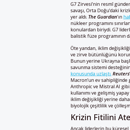
G7 Zirvesi’nin resmî günde
savaşı, Orta Doğu’daki krizl
yer aldı.
The Guardian
’ın
ha
nükleer programını sınırla
konulardan biriydi. G7 lide
balistik füze programının da
Öte yandan, iklim değişikli
ve zirve bütünlüğünü koru
Bunun yerine Ukrayna başlığ
savunma sistemi desteğinin 
konusunda uzlaştı.
Reuters
Macron’un ev sahipliğinde 
Anthropic ve Mistral AI gibi
kullanımı ve gelişmiş yapay 
iklim değişikliği yerine daha
biyolojik çeşitlilik ve çölleş
Krizin Fitilini 
Ancak liderlerin bu küresel