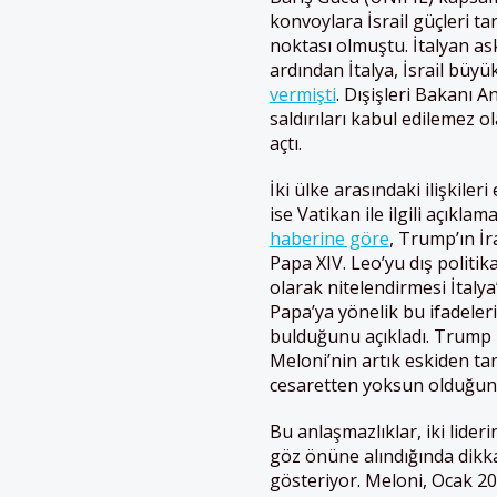
konvoylara İsrail güçleri tar
noktası olmuştu. İtalyan as
ardından İtalya, İsrail büyü
vermişti
. Dışişleri Bakanı A
saldırıları kabul edilemez 
açtı.
İki ülke arasındaki ilişkiler
ise Vatikan ile ilgili açıklam
haberine göre
, Trump’ın İr
Papa XIV. Leo’yu dış politi
olarak nitelendirmesi İtalya
Papa’ya yönelik bu ifadeler
bulduğunu açıkladı. Trump 
Meloni’nin artık eskiden tan
cesaretten yoksun olduğunu 
Bu anlaşmazlıklar, iki lideri
göz önüne alındığında dikkat
gösteriyor. Meloni, Ocak 2