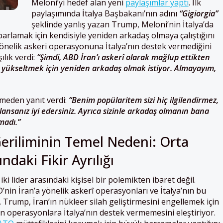
Meloni’yi hedef alan yeni
paylaşımlar yaptı
. İlk
paylaşımında İtalya Başbakanı’nın adını
“Gigiorgia”
şeklinde yanlış yazan Trump, Meloni’nin İtalya’da
arlamak için kendisiyle yeniden arkadaş olmaya çalıştığını
önelik askeri operasyonuna İtalya’nın destek vermediğini
ılık verdi:
“Şimdi, ABD İran’ı askerî olarak mağlup ettikten
 yükseltmek için yeniden arkadaş olmak istiyor. Almayayım,
kmeden yanıt verdi:
“Benim popülaritem sizi hiç ilgilendirmez,
lansanız iyi edersiniz. Ayrıca sizinle arkadaş olmanın bana
madı.”
riliminin Temel Nedeni: Orta
ndaki Fikir Ayrılığı
ki lider arasındaki kişisel bir polemikten ibaret değil.
’nin İran’a yönelik askerî operasyonları ve İtalya’nın bu
 Trump, İran’ın nükleer silah geliştirmesini engellemek için
en operasyonlara İtalya’nın destek vermemesini eleştiriyor.