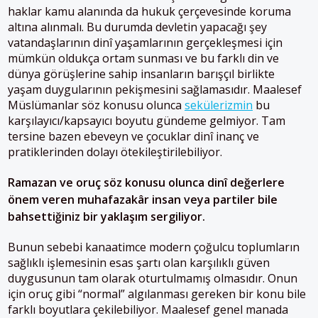
haklar kamu alanında da hukuk çerçevesinde koruma
altına alınmalı. Bu durumda devletin yapacağı şey
vatandaşlarının dinî yaşamlarının gerçekleşmesi için
mümkün oldukça ortam sunması ve bu farklı din ve
dünya görüşlerine sahip insanların barışçıl birlikte
yaşam duygularının pekişmesini sağlamasıdır. Maalesef
Müslümanlar söz konusu olunca
sekülerizmin
bu
karşılayıcı/kapsayıcı boyutu gündeme gelmiyor. Tam
tersine bazen ebeveyn ve çocuklar dinî inanç ve
pratiklerinden dolayı ötekileştirilebiliyor.
Ramazan ve oruç söz konusu olunca dinî değerlere
önem veren muhafazakâr insan veya partiler bile
bahsettiğiniz bir yaklaşım sergiliyor.
Bunun sebebi kanaatimce modern çoğulcu toplumların
sağlıklı işlemesinin esas şartı olan karşılıklı güven
duygusunun tam olarak oturtulmamış olmasıdır. Onun
için oruç gibi “normal” algılanması gereken bir konu bile
farklı boyutlara çekilebiliyor. Maalesef genel manada