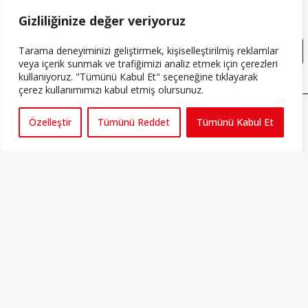
Gizlilik Sözleşmesini
 okudum, kabul ediyorum.
Gizliliğinize değer veriyoruz
Tarama deneyiminizi geliştirmek, kişiselleştirilmiş reklamlar
veya içerik sunmak ve trafiğimizi analiz etmek için çerezleri
kullanıyoruz. "Tümünü Kabul Et" seçeneğine tıklayarak
çerez kullanımımızı kabul etmiş olursunuz.
Özelleştir
Tümünü Reddet
Tümünü Kabul Et
ABONE OLUN
Her ay Perspektif dergisini edinmek için
abone olabilirsiniz!
Abonelik
HAKKIMIZDA
Avrupa’ya işçi göçü yarım asrı ardında bırakırken Müslümanlar da
bulundukları ülkelerde kalıcı hâle geldiler. Bu durum “vatan”,