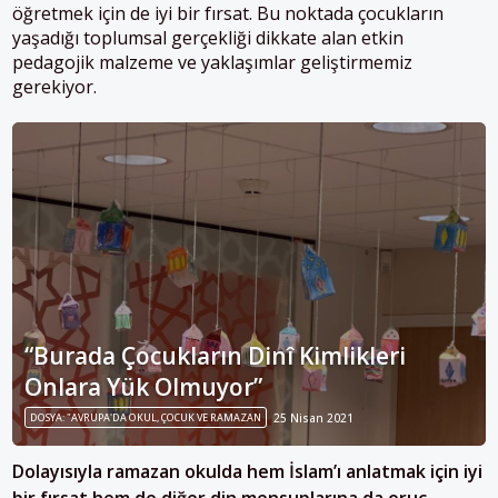
öğretmek için de iyi bir fırsat. Bu noktada çocukların
yaşadığı toplumsal gerçekliği dikkate alan etkin
pedagojik malzeme ve yaklaşımlar geliştirmemiz
gerekiyor.
“Burada Çocukların Dinî Kimlikleri
Onlara Yük Olmuyor”
DOSYA: "AVRUPA'DA OKUL, ÇOCUK VE RAMAZAN
25 Nisan 2021
Dolayısıyla ramazan okulda hem İslam’ı anlatmak için iyi
bir fırsat hem de diğer din mensuplarına da oruç