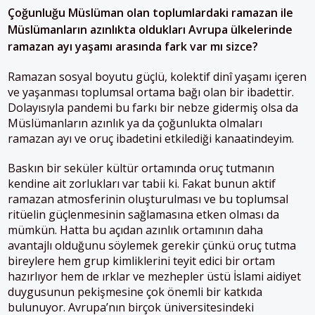
Çoğunluğu Müslüman olan toplumlardaki ramazan ile
Müslümanların azınlıkta oldukları Avrupa ülkelerinde
ramazan ayı yaşamı arasında fark var mı sizce?
Ramazan sosyal boyutu güçlü, kolektif dinî yaşamı içeren
ve yaşanması toplumsal ortama bağı olan bir ibadettir.
Dolayısıyla pandemi bu farkı bir nebze gidermiş olsa da
Müslümanların azınlık ya da çoğunlukta olmaları
ramazan ayı ve oruç ibadetini etkilediği kanaatindeyim.
Baskın bir seküler kültür ortamında oruç tutmanın
kendine ait zorlukları var tabii ki. Fakat bunun aktif
ramazan atmosferinin oluşturulması ve bu toplumsal
ritüelin güçlenmesinin sağlamasına etken olması da
mümkün. Hatta bu açıdan azınlık ortamının daha
avantajlı olduğunu söylemek gerekir çünkü oruç tutma
bireylere hem grup kimliklerini teyit edici bir ortam
hazırlıyor hem de ırklar ve mezhepler üstü İslami aidiyet
duygusunun pekişmesine çok önemli bir katkıda
bulunuyor. Avrupa’nın birçok üniversitesindeki