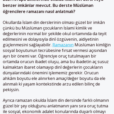
benzer imkânlar mevcut. Bu derste Müslüman
öğrencilere ramazanı nasıl anlatmalı?
Okullarda İslam din derslerinin olması güzel bir imkân
çünkü bu Müslüman çocukların İslami kimlik ve
değerlerinin normal bir şekilde okul ortamında da teyit
edilmesini ve dolayısıyla dinî özgüvenin, aidiyetinin
güçlenmesini sağlayabilir.
Ramazanın
Müslüman kimliğin
sosyal boyutunun tecrübesine fırsat vermesi açısından
ayrı bir önemi var. Öğrenciye oruç tutulmayan bir
ortamda orucun ibadet oluşu, ama bu ibadetin aç susuz
kalmaktan ibaret olamayıp dinî değerlerin çocukların
dünyalarındaki önemini işlememiz gerekir. Orucun
ahkâm boyutu ele alınırken amaç/değer boyutu da ele
alınmalı ki yaşam kontekstinde arzu edilen bilinç de
pekişsin.
Ayrıca ramazan okulda İslam din dersinde farklı olmanın
güzel bir şey olduğunu anlatmanın yanı sıra oruç tutma
ile sosyal, ekonomik adalet konularında duyarlı olmayı