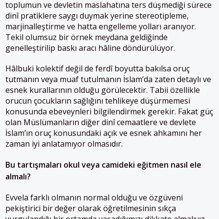
toplumun ve devletin maslahatına ters düşmediği sürece
dinî pratiklere saygı duymak yerine stereotipleme,
marjinalleştirme ve hatta engelleme yolları aranıyor.
Tekil olumsuz bir örnek meydana geldiğinde
genelleştirilip baskı aracı hâline döndürülüyor.
Hâlbuki kolektif değil de ferdî boyutta bakılsa oruç
tutmanın veya muaf tutulmanın İslam’da zaten detaylı ve
esnek kurallarının olduğu görülecektir. Tabii özellikle
orucun çocukların sağlığını tehlikeye düşürmemesi
konusunda ebeveynleri bilgilendirmek gerekir. Fakat güç
olan Müslümanların diğer dinî cemaatlere ve devlete
İslam’ın oruç konusundaki açık ve esnek ahkamını her
zaman iyi anlatamıyor olmasıdır.
Bu tartışmaları okul veya camideki eğitmen nasıl ele
almalı?
Evvela farklı olmanın normal olduğu ve özgüveni
pekiştirici bir değer olarak öğretilmesinin sıkça
vurgulandığı bir ortamda yaşadığımızı dikkate almalıyız.