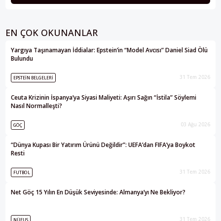
EN ÇOK OKUNANLAR
Yargıya Taşınamayan İddialar: Epstein’in “Model Avcısı” Daniel Siad Ölü
Bulundu
31 Tem 2026
EPSTEIN BELGELERI
Ceuta Krizinin İspanya’ya Siyasi Maliyeti: Aşırı Sağın “İstila” Söylemi
Nasıl Normalleşti?
03 Ağu 2026
GÖÇ
“Dünya Kupası Bir Yatırım Ürünü Değildir”: UEFA’dan FIFA’ya Boykot
Resti
31 Tem 2026
FUTBOL
Net Göç 15 Yılın En Düşük Seviyesinde: Almanya’yı Ne Bekliyor?
31 Tem 2026
NÜFUS