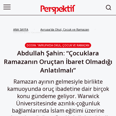
ANA SAYFA
Avrupa'da Okul, Çocuk ve Ramazan
/
/
Abdullah Şahin: “Çocuklara
Ramazanın Oruçtan İbaret
Olmadığı Anlatılmalı”
DOSYA: "AVRUPA'DA OKUL, ÇOCUK VE RAMAZAN
Abdullah Şahin: “Çocuklara
Ramazanın Oruçtan İbaret Olmadığı
Anlatılmalı”
Ramazan ayının gelmesiyle birlikte
kamuoyunda oruç ibadetine dair birçok
konu gündeme geliyor. Warwick
Üniversitesinde azınlık-çoğunluk
bağlamlarında İslam eğitimi üzerine