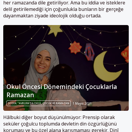
her ramazanda dile getiriliyor. Ama bu iddia ve isteklere
delil getirilemediği için çoğunlukla bunların bir gerçeğe
dayanmaktan ziyade ideolojik olduğu ortada.
Okul Öncesi Dönemindeki Çocuklarla
Ramazan
DOSYA: "AVRUPA'DA OKUL, ÇOCUK VE RAMAZAN
1 Mayıs 2021
Hâlbuki diğer boyut düşünülmüyor: Prensip olarak
seküler çoğulcu toplumda devletin din özgürlüğünü
koruması ve bu özel alana karışmaması gerekir. Dinî