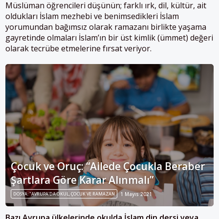
Müslüman öğrencileri düşünün; farklı ırk, dil, kültür, ait
oldukları İslam mezhebi ve benimsedikleri İslam
yorumundan bağımsız olarak ramazanı birlikte yaşama
gayretinde olmaları İslam’ın bir üst kimlik (ümmet) değeri
olarak tecrübe etmelerine fırsat veriyor.
Çocuk ve Oruç: “Ailede Çocukla Beraber
Şartlara Göre Karar Alınmalı”
DOSYA: "AVRUPA'DA OKUL, ÇOCUK VE RAMAZAN
1 Mayıs 2021
Bazı Avrupa ülkelerinde okulda İslam din dersi veya