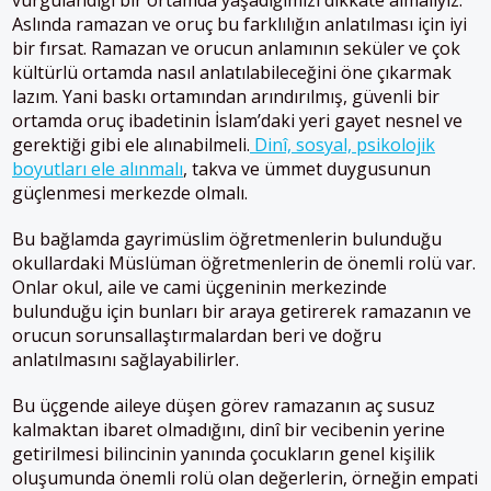
Aslında ramazan ve oruç bu farklılığın anlatılması için iyi
bir fırsat. Ramazan ve orucun anlamının seküler ve çok
kültürlü ortamda nasıl anlatılabileceğini öne çıkarmak
lazım. Yani baskı ortamından arındırılmış, güvenli bir
ortamda oruç ibadetinin İslam’daki yeri gayet nesnel ve
gerektiği gibi ele alınabilmeli.
Dinî, sosyal, psikolojik
boyutları ele alınmalı
, takva ve ümmet duygusunun
güçlenmesi merkezde olmalı.
Bu bağlamda gayrimüslim öğretmenlerin bulunduğu
okullardaki Müslüman öğretmenlerin de önemli rolü var.
Onlar okul, aile ve cami üçgeninin merkezinde
bulunduğu için bunları bir araya getirerek ramazanın ve
orucun sorunsallaştırmalardan beri ve doğru
anlatılmasını sağlayabilirler.
Bu üçgende aileye düşen görev ramazanın aç susuz
kalmaktan ibaret olmadığını, dinî bir vecibenin yerine
getirilmesi bilincinin yanında çocukların genel kişilik
oluşumunda önemli rolü olan değerlerin, örneğin empati