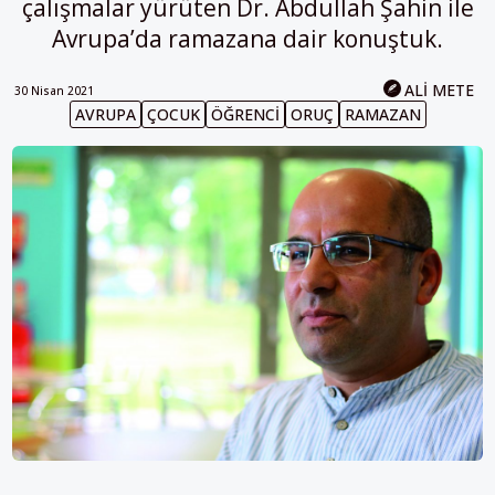
çalışmalar yürüten Dr. Abdullah Şahin ile
Avrupa’da ramazana dair konuştuk.
ALI METE
30 Nisan 2021
AVRUPA
ÇOCUK
ÖĞRENCI
ORUÇ
RAMAZAN