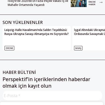
İsviçre’de 2020’de En Fazla Irkçılık Vakası İş ve
ÖNCEKI
Mahalle Ortamında Yaşandı
HABER
SON YÜKLENENLER
Leipzig-Halle Havalimanı’nda Saldırı Teşebbüsü:
İşgal Altındaki Ukrayna
Rusya-Ukrayna Savaşı Almanya’ya mı Sıçrıyordu?
Ordusunda Savaşmak Üze
DRONE
SAVAŞ
HABER BÜLTENİ
Perspektif’in içeriklerinden haberdar
olmak için kayıt olun