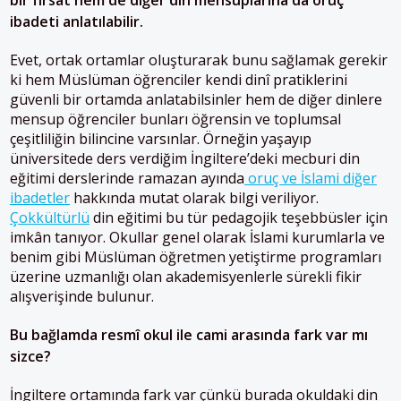
ibadeti anlatılabilir.
Evet, ortak ortamlar oluşturarak bunu sağlamak gerekir
ki hem Müslüman öğrenciler kendi dinî pratiklerini
güvenli bir ortamda anlatabilsinler hem de diğer dinlere
mensup öğrenciler bunları öğrensin ve toplumsal
çeşitliliğin bilincine varsınlar. Örneğin yaşayıp
üniversitede ders verdiğim İngiltere’deki mecburi din
eğitimi derslerinde ramazan ayında
oruç ve İslami diğer
ibadetler
hakkında mutat olarak bilgi veriliyor.
Çokkültürlü
din eğitimi bu tür pedagojik teşebbüsler için
imkân tanıyor. Okullar genel olarak İslami kurumlarla ve
benim gibi Müslüman öğretmen yetiştirme programları
üzerine uzmanlığı olan akademisyenlerle sürekli fikir
alışverişinde bulunur.
Bu bağlamda resmî okul ile cami arasında fark var mı
sizce?
İngiltere ortamında fark var çünkü burada okuldaki din