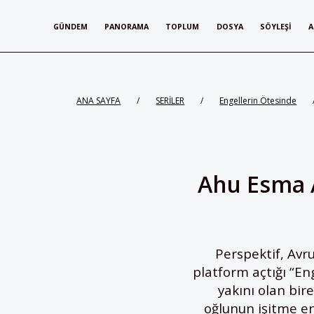
GÜNDEM
PANORAMA
TOPLUM
DOSYA
SÖYLEŞI
A
ANA SAYFA
/
SERİLER
/
Engellerin Ötesinde
Ahu Esma A
Perspektif, Avr
platform açtığı “En
yakını olan bi
oğlunun işitme e