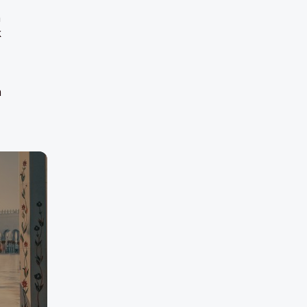
a
k
m