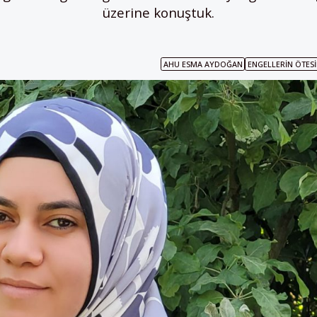
üzerine konuştuk.
AHU ESMA AYDOĞAN
ENGELLERIN ÖTES