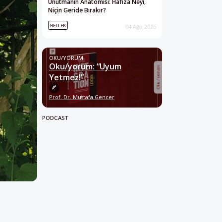
Unutmanın Anatomisi: Hafıza Neyi,
Niçin Geride Bırakır?
BELLEK
04 Ağu 2026
OKU/YORUM
Oku/yorum: “Uyum
Yetmez!”
Prof. Dr. Mustafa Gencer
PODCAST