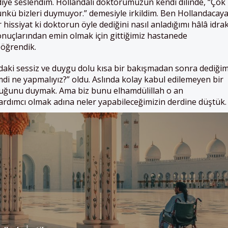
 diye seslendim. Hollandalı doktorumuzun kendi dilinde, “Çok
ü bizleri duymuyor.” demesiyle irkildim. Ben Hollandacay
hissiyat ki doktorun öyle dediğini nasıl anladığımı hâlâ idra
uçlarından emin olmak için gittiğimiz hastanede
ı öğrendik.
daki sessiz ve duygu dolu kısa bir bakışmadan sonra dediği
imdi ne yapmalıyız?” oldu. Aslında kolay kabul edilemeyen bir
duğunu duymak. Ama biz bunu elhamdülillah o an
ardımcı olmak adına neler yapabileceğimizin derdine düştük.