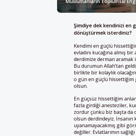
Müslümanların Toplumsal Enge
Şimdiye dek kendinizi en gü
dönüştürmek isterdiniz?
Kendimi en güçlü hissettiği
evladını kucağına almış bir
derdimize derman aramak içi
Bu durumun Allah’tan geldiğ
birlikte bir kolaylık olacağ
o gün en güçlü hissettiğim
olsun.
En güçsüz hissettiğim anlar
fazla girdiği anesteziler, k
zordur çünkü biz başta da d
olsun derdindeyiz. İnsanın
uyanamayacakmış gibi görme
değiller. Evlatlarımın sağlığ