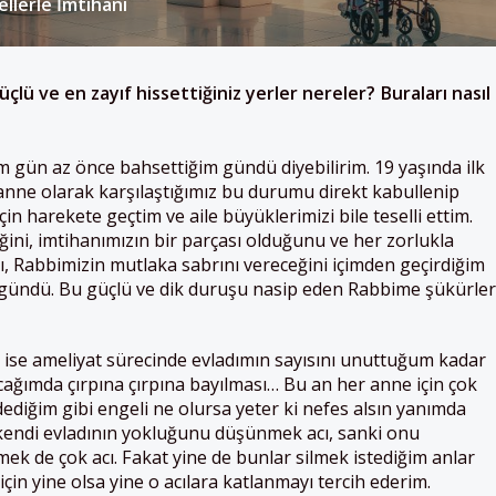
llerle İmtihanı
çlü ve en zayıf hissettiğiniz yerler nereler? Buraları nasıl
m gün az önce bahsettiğim gündü diyebilirim. 19 yaşında ilk
 anne olarak karşılaştığımız bu durumu direkt kabullenip
n harekete geçtim ve aile büyüklerimizi bile teselli ettim.
ini, imtihanımızın bir parçası olduğunu ve her zorlukla
ını, Rabbimizin mutlaka sabrını vereceğini içimden geçirdiğim
 gündü. Bu güçlü ve dik duruşu nasip eden Rabbime şükürler
 ise ameliyat sürecinde evladımın sayısını unuttuğum kadar
ucağımda çırpına çırpına bayılması… Bu an her anne için çok
ediğim gibi engeli ne olursa yeter ki nefes alsın yanımda
 kendi evladının yokluğunu düşünmek acı, sanki onu
k de çok acı. Fakat yine de bunlar silmek istediğim anlar
ı için yine olsa yine o acılara katlanmayı tercih ederim.