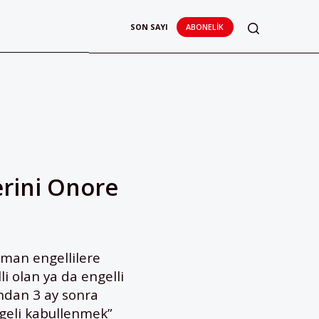
SON SAYI
ABONELIK
erini Onore
üman engellilere
i olan ya da engelli
ndan 3 ay sonra
geli kabullenmek”