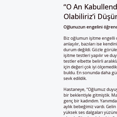
“O An Kabullendi
Olabiliriz’i Düş
Oğlunuzun engelini öğrendi
B
iz oğlumun işitme engelli
anlaşılır, bazıları ise kend
durum değildi. Gözle görüle
işitme testleri yapılır ve d
testler elbette belirli aral
için değeri çok iyi ölçemedik
buldu. En sonunda daha güç
sevk edildik.
Hastaneye, “Oğlumuz duyuyo
bir beklentiyle gitmiştik. 
genç bir kadındım. Yanımda
aylık bebeğimiz vardı. Gelin
yüksek ses dalgaları yüzün