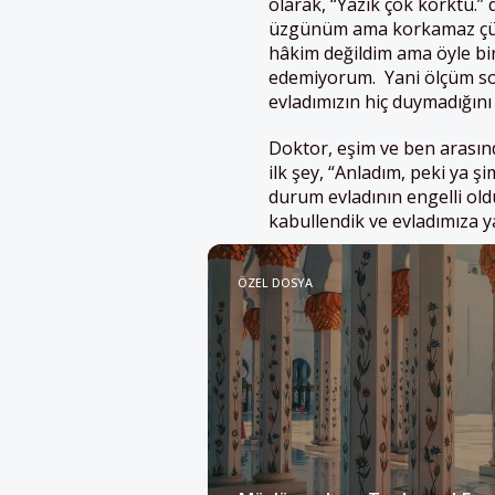
olarak, “Yazık çok korktu.”
üzgünüm ama korkamaz çünk
hâkim değildim ama öyle bir 
edemiyorum. Yani ölçüm son
evladımızın hiç duymadığın
Doktor, eşim ve ben arasın
ilk şey, “Anladım, peki ya ş
durum evladının engelli ol
kabullendik ve evladımıza y
ÖZEL DOSYA