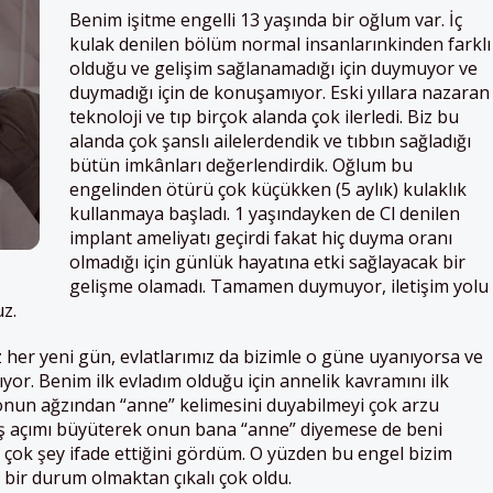
Benim işitme engelli 13 yaşında bir oğlum var. İç
kulak denilen bölüm normal insanlarınkinden farklı
olduğu ve gelişim sağlanamadığı için duymuyor ve
duymadığı için de konuşamıyor. Eski yıllara nazaran
teknoloji ve tıp birçok alanda çok ilerledi. Biz bu
alanda çok şanslı ailelerdendik ve tıbbın sağladığı
bütün imkânları değerlendirdik. Oğlum bu
engelinden ötürü çok küçükken (5 aylık) kulaklık
kullanmaya başladı. 1 yaşındayken de Cl denilen
implant ameliyatı geçirdi fakat hiç duyma oranı
olmadığı için günlük hayatına etki sağlayacak bir
gelişme olamadı. Tamamen duymuyor, iletişim yolu
uz.
z her yeni gün, evlatlarımız da bizimle o güne uyanıyorsa ve
yor. Benim ilk evladım olduğu için annelik kavramını ilk
onun ağzından “anne” kelimesini duyabilmeyi çok arzu
ş açımı büyüterek onun bana “anne” diyemese de beni
 çok şey ifade ettiğini gördüm. O yüzden bu engel bizim
 bir durum olmaktan çıkalı çok oldu.