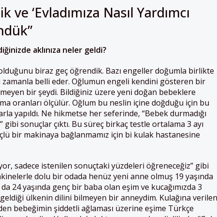
k ve ‘Evladımıza Nasıl Yardımcı
ündük”
ğinizde aklınıza neler geldi?
 olduğunu biraz geç öğrendik. Bazı engeller doğumla birlikte
ini zamanla belli eder. Oğlumun engeli kendini gösteren bir
meyen bir şeydi. Bildiğiniz üzere yeni doğan bebeklere
uyma oranları ölçülür. Oğlum bu neslin içine doğduğu için bu
ıklarla yapıldı. Ne hikmetse her seferinde, “Bebek durmadığı
” gibi sonuçlar çıktı. Bu süreç birkaç testle ortalama 3 ayı
lü bir makinaya bağlanmamız için bi kulak hastanesine
r, sadece istenilen sonuçtaki yüzdeleri öğreneceğiz” gibi
Makinelerle dolu bir odada henüz yeni anne olmuş 19 yaşında
 da 24 yaşında genç bir baba olan eşim ve kucağımızda 3
 geldiği ülkenin dilini bilmeyen bir anneydim. Kulağına verile
den bebeğimin şiddetli ağlaması üzerine eşime Türkçe