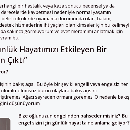
hangi bir hastalık veya kaza sonucu bedensel ya da
tli derecelerde kaybetmesi nedeniyle normal yaşamın
) belirli ölçülerde uyamama durumunda olan, bakım,
estek hizmetlerine ihtiyaçları olan kimseler için bu kelimeyi
sında sakınca görmüyorum ve evet meramımı anlatmak için
avram bu.
nlük Hayatımızı Etkileyen Bir
 Çıktı”
yor?
şinin bakış açısı. Bu öyle bir şey ki engelli veya engelsiz her
, olumlu-olumsuz bütün olaylara bakış açısını
ğiştiremez. Ağacı seyreden ormanı göremez. O nedenle bakış
iğini düşünüyorum.
Bize oğlunuzun engelinden bahseder misiniz? Bu
engel sizin için günlük hayatta ne anlama geliyor?