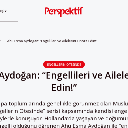
RŞIV
/
Ahu Esma Aydoğan: “Engellileri ve Ailelerini Onore Edin!”
ENGELLERIN ÖTESINDE
ydoğan: “Engellileri ve Ailel
Edin!”
upa toplumlarında genellikle görünmez olan Müsl
gellerin Ötesinde” serisi kapsamında kendisi engell
reylerle konuşuyor. Hollanda’da yaşayan ve doğumu
ngelli olduğunu öğrenen Ahu Esma Aydoğan ile “en