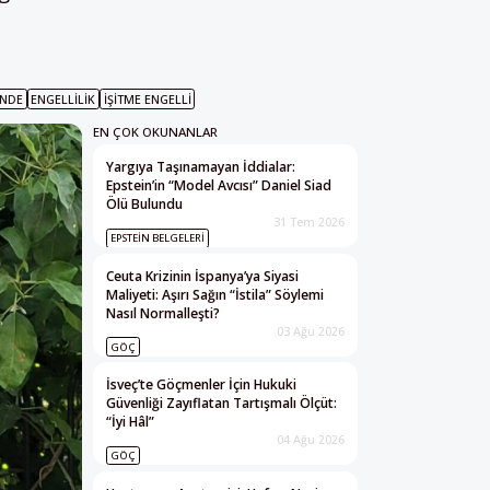
INDE
ENGELLILIK
IŞITME ENGELLI
EN ÇOK OKUNANLAR
Yargıya Taşınamayan İddialar:
Epstein’in “Model Avcısı” Daniel Siad
Ölü Bulundu
31 Tem 2026
EPSTEIN BELGELERI
Ceuta Krizinin İspanya’ya Siyasi
Maliyeti: Aşırı Sağın “İstila” Söylemi
Nasıl Normalleşti?
03 Ağu 2026
GÖÇ
İsveç’te Göçmenler İçin Hukuki
Güvenliği Zayıflatan Tartışmalı Ölçüt:
“İyi Hâl”
04 Ağu 2026
GÖÇ