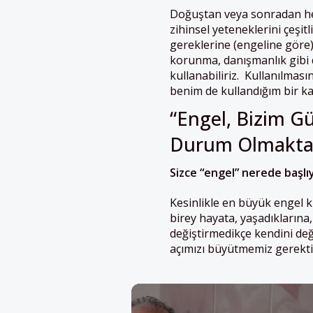
Doğuştan veya sonradan her
zihinsel yeteneklerini çeşi
gereklerine (engeline göre
korunma, danışmanlık gibi d
kullanabiliriz. Kullanılma
benim de kullandığım bir k
“Engel, Bizim Gü
Durum Olmaktan
Sizce “engel” nerede başlı
Kesinlikle en büyük engel ki
birey hayata, yaşadıklarına
değiştirmedikçe kendini de
açımızı büyütmemiz gerekt