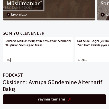
Müslümanlar”
Son
İLHAN BILGÜ
ELI
SON YÜKLENENLER
Ceuta ve Melilla: Avrupa’nın Afrika’daki Sınırlarını
Gazze’de Geçici Çekilme
Oluşturan Sömürgeci Miras
“Sarı Hat” Kalıcılaşıyor
FAS
ATEŞKES
PODCAST
Oksident : Avrupa Gündemine Alternatif
Bakış
Yayının tamamı