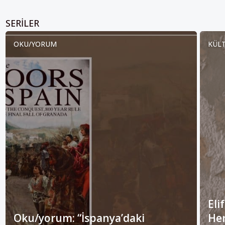
SERILER
OKU/YORUM
KÜLT
Eli
Oku/yorum: “İspanya’daki
Her