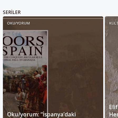
SERILER
OKU/YORUM
KÜLT
Eli
Oku/yorum: “İspanya’daki
Her