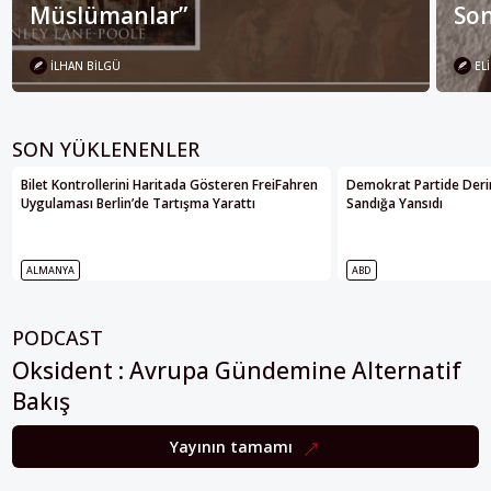
Müslümanlar”
Son
İLHAN BILGÜ
ELI
SON YÜKLENENLER
Bilet Kontrollerini Haritada Gösteren FreiFahren
Demokrat Partide Deri
Uygulaması Berlin’de Tartışma Yarattı
Sandığa Yansıdı
ALMANYA
ABD
PODCAST
Oksident : Avrupa Gündemine Alternatif
Bakış
Yayının tamamı