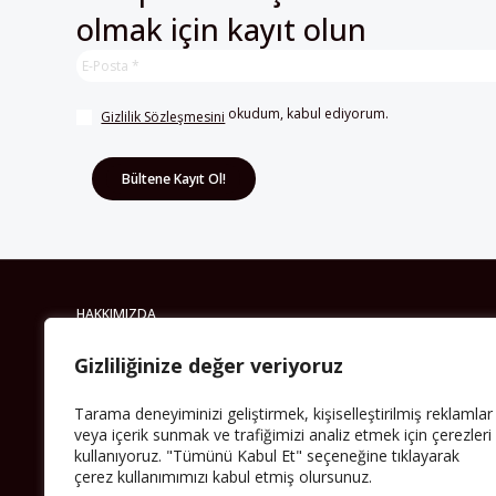
 okudum, kabul ediyorum.
Gizlilik Sözleşmesini
HAKKIMIZDA
Avrupa’ya işçi göçü yarım asrı ardında bırakırken
Müslümanlar da bulundukları ülkelerde kalıcı hâle
geldiler. Bu durum “vatan”, “aidiyet”, “İslam” ve “Avrupa”
gibi birçok kavramın çift taraflı olarak sorgulanmasına
neden oldu. Avrupa’da yerleşik bir Müslüman cemaatin
Gizliliğinize değer veriyoruz
oluşması, hem yerleşik kültür ve siyasi düzen için, hem
de Müslümanlar için yeni sorulara da kapı araladı.
Tarama deneyiminizi geliştirmek, kişiselleştirilmiş reklamlar
Yazının devamı
veya içerik sunmak ve trafiğimizi analiz etmek için çerezleri
kullanıyoruz. "Tümünü Kabul Et" seçeneğine tıklayarak
çerez kullanımımızı kabul etmiş olursunuz.