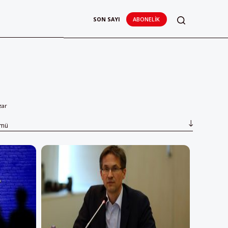
SON SAYI
ABONELIK
zar
ümü