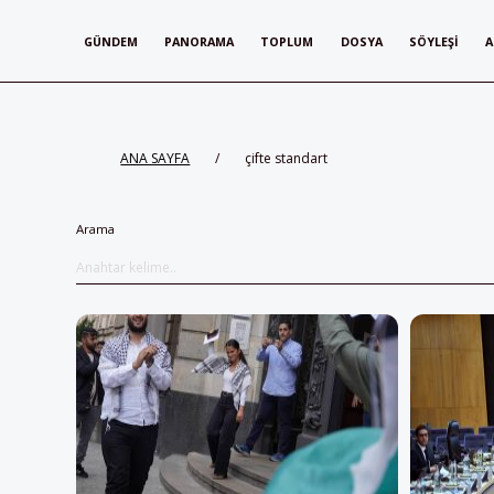
GÜNDEM
PANORAMA
TOPLUM
DOSYA
SÖYLEŞI
A
ANA SAYFA
/
çifte standart
Arama