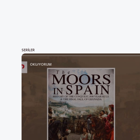
SERILER
OKU/YORUM
Oku/yorum: “İspanya’daki 