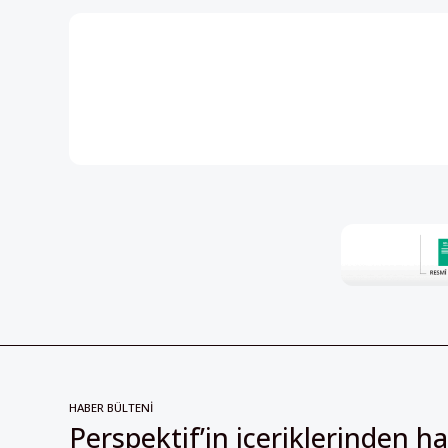
HABER BÜLTENİ
Perspektif’in içeriklerinden h
olmak için kayıt olun