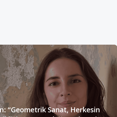
n: “Geometrik Sanat, Herkesin
ldiği ve Sonsuzluğa Açılan Bir