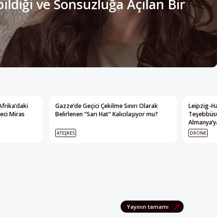
Afrika’daki
Gazze’de Geçici Çekilme Sınırı Olarak
Leipzig-Ha
eci Miras
Belirlenen “Sarı Hat” Kalıcılaşıyor mu?
Teşebbüsü
Almanya’ya
ATEŞKES
DRONE
Yayının tamamı