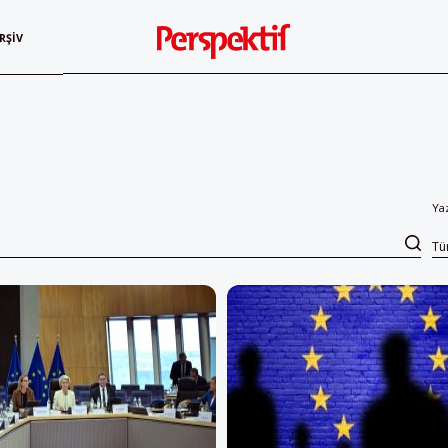
RŞIV
Ya
T