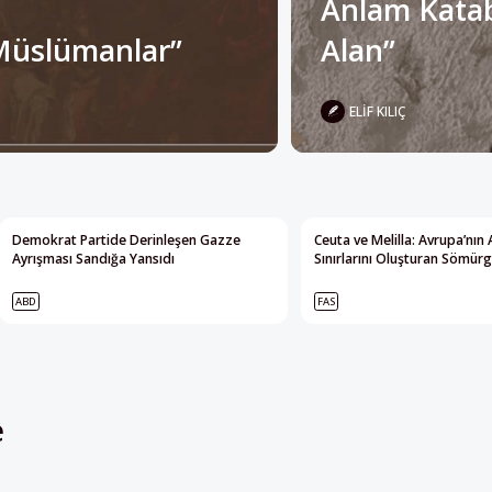
ELIF KILIÇ
Demokrat Partide Derinleşen Gazze
Ceuta ve Melilla: Avrupa’nın 
Ayrışması Sandığa Yansıdı
Sınırlarını Oluşturan Sömürg
ABD
FAS
e