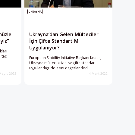
UKRAYNA
müzle
Ukrayna’dan Gelen Mülteciler
yiz”
İçin Çifte Standart Mı
Uygulanıyor?
kleri
lteci
European Stability Initiative Başkanı Knaus,
Ukrayna mülteci krizini ve çifte standart
uygulandığı iddiasını değerlendirdi.
Mayıs 2022
4 Mart 2022