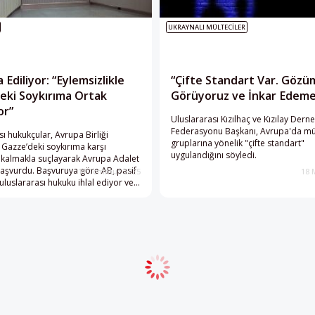
UKRAYNALI MÜLTECILER
Ediliyor: “Eylemsizlikle
“Çifte Standart Var. Gözü
eki Soykırıma Ortak
Görüyoruz ve İnkar Edeme
or”
Uluslararası Kızılhaç ve Kızılay Derne
Federasyonu Başkanı, Avrupa'da mü
sı hukukçular, Avrupa Birliği
gruplarına yönelik "çifte standart"
 Gazze’deki soykırıma karşı
uygulandığını söyledi.
 kalmakla suçlayarak Avrupa Adalet
aşvurdu. Başvuruya göre AB, pasif
17 Temmuz 2025
18 
uluslararası hukuku ihlal ediyor ve
ğı sınırına yaklaşıyor. Son
 AB-İsrail Ortaklık Anlaşması'nın
nması için artan beklentilere rağmen
t bir adım atılmamıştı.
Daha fazla