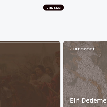
KÜLTÜR PERSPEKTİFİ
Elif Dedeme
Anlam Katabi
Müslümanlar”
Alan”