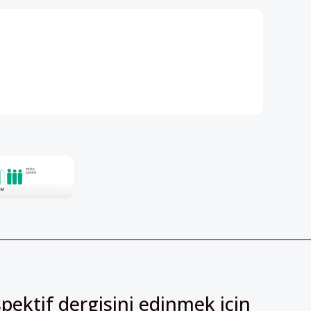
pektif dergisini edinmek için
irsiniz!