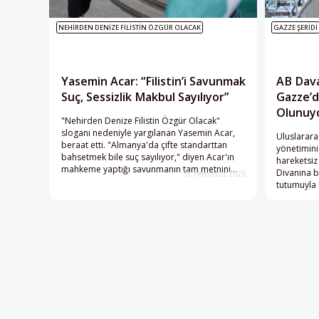
NEHIRDEN DENIZE FILISTIN ÖZGÜR OLACAK
GAZZE ŞERIDI
Yasemin Acar: “Filistin’i Savunmak
AB Dava 
Suç, Sessizlik Makbul Sayılıyor”
Gazze’d
Olunuy
"Nehirden Denize Filistin Özgür Olacak"
sloganı nedeniyle yargılanan Yasemin Acar,
Uluslarara
beraat etti. "Almanya'da çifte standarttan
yönetimini
bahsetmek bile suç sayılıyor," diyen Acar'ın
hareketsiz
mahkeme yaptığı savunmanın tam metnini
Divanına b
31 Temmuz 2025
yayınlıyoruz.
tutumuyla 
suç ortaklı
haftalarda
askıya alı
henüz somu