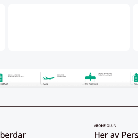
ABONE OLUN
aberdar
Her ay Pers
abone olabil