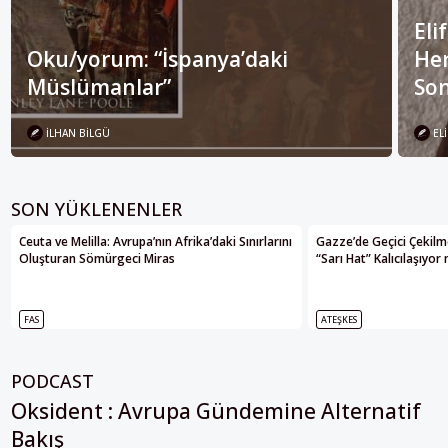
Eli
Oku/yorum: “İspanya’daki
Her
Müslümanlar”
Son
İLHAN BILGÜ
ELI
SON YÜKLENENLER
Ceuta ve Melilla: Avrupa’nın Afrika’daki Sınırlarını
Gazze’de Geçici Çekilme
Oluşturan Sömürgeci Miras
“Sarı Hat” Kalıcılaşıyor
FAS
ATEŞKES
PODCAST
Oksident : Avrupa Gündemine Alternatif
Bakış