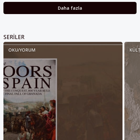
Daha fazla
SERILER
OKU/YORUM
KÜLT