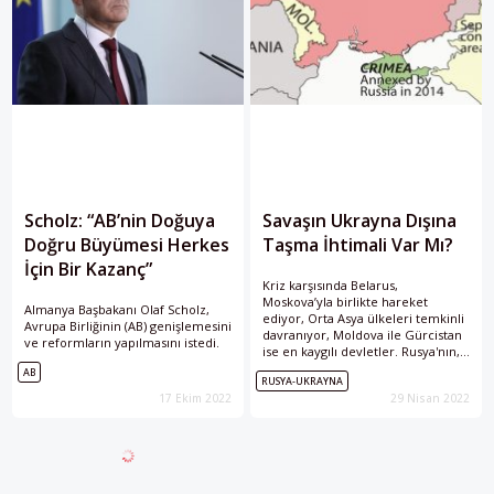
Scholz: “AB’nin Doğuya
Savaşın Ukrayna Dışına
Doğru Büyümesi Herkes
Taşma İhtimali Var Mı?
İçin Bir Kazanç”
Kriz karşısında Belarus,
Moskova’yla birlikte hareket
Almanya Başbakanı Olaf Scholz,
ediyor, Orta Asya ülkeleri temkinli
Avrupa Birliğinin (AB) genişlemesini
davranıyor, Moldova ile Gürcistan
ve reformların yapılmasını istedi.
ise en kaygılı devletler. Rusya'nın,
Odessa’yı içine alacak şekilde
AB
RUSYA-UKRAYNA
Moldova sınırına çıkmayı planladığı
17 Ekim 2022
29 Nisan 2022
anlaşılıyor.