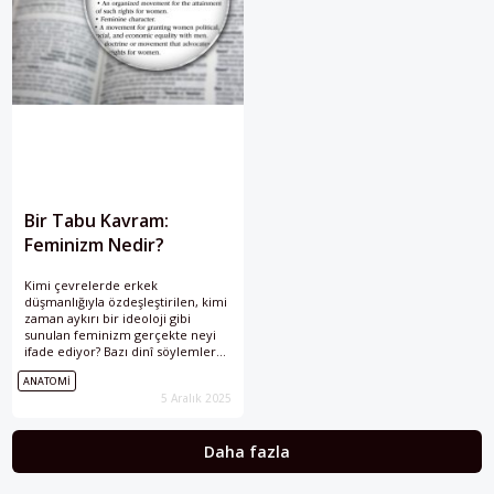
Bir Tabu Kavram:
Feminizm Nedir?
Kimi çevrelerde erkek
düşmanlığıyla özdeşleştirilen, kimi
zaman aykırı bir ideoloji gibi
sunulan feminizm gerçekte neyi
ifade ediyor? Bazı dinî söylemler
tarafından toplum yapısıyla
ANATOMI
uyumsuz görülen feminizm
5 Aralık 2025
kavramını “Anatomi” serimizde
mercek altına aldık.
Daha fazla