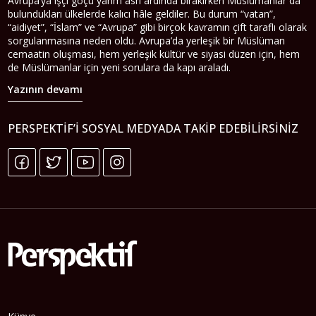
Avrupa’ya işçi göçü yarım asrı ardında bırakırken Müslümanlar da
bulundukları ülkelerde kalıcı hâle geldiler. Bu durum “vatan”,
“aidiyet”, “İslam” ve “Avrupa” gibi birçok kavramın çift taraflı olarak
sorgulanmasına neden oldu. Avrupa’da yerleşik bir Müslüman
cemaatin oluşması, hem yerleşik kültür ve siyasi düzen için, hem
de Müslümanlar için yeni sorulara da kapı araladı.
Yazının devamı
PERSPEKTIF’I SOSYAL MEDYADA TAKIP EDEBILIRSINIZ