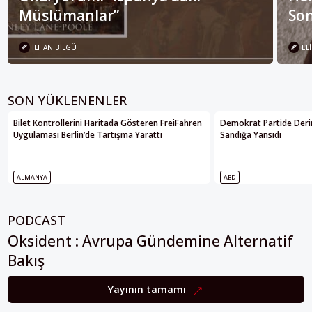
Müslümanlar”
Son
İLHAN BILGÜ
ELI
SON YÜKLENENLER
Bilet Kontrollerini Haritada Gösteren FreiFahren
Demokrat Partide Deri
Uygulaması Berlin’de Tartışma Yarattı
Sandığa Yansıdı
ALMANYA
ABD
PODCAST
Oksident : Avrupa Gündemine Alternatif
Bakış
Yayının tamamı