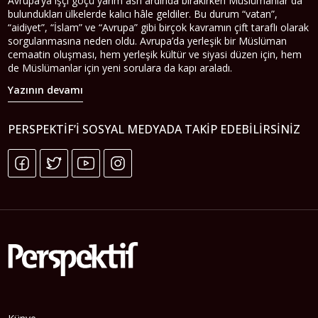
Avrupa’ya işçi göçü yarım asrı ardında bırakırken Müslümanlar da
bulundukları ülkelerde kalıcı hâle geldiler. Bu durum “vatan”,
“aidiyet”, “İslam” ve “Avrupa” gibi birçok kavramın çift taraflı olarak
sorgulanmasına neden oldu. Avrupa’da yerleşik bir Müslüman
cemaatin oluşması, hem yerleşik kültür ve siyasi düzen için, hem
de Müslümanlar için yeni sorulara da kapı araladı.
Yazının devamı
PERSPEKTIF’I SOSYAL MEDYADA TAKIP EDEBILIRSINIZ