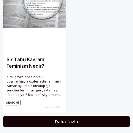
Bir Tabu Kavram:
Feminizm Nedir?
Kimi çevrelerde erkek
düşmanlığıyla özdeşleştirilen, kimi
zaman aykırı bir ideoloji gibi
sunulan feminizm gerçekte neyi
ifade ediyor? Bazı dinî söylemler
tarafından toplum yapısıyla
ANATOMI
uyumsuz görülen feminizm
5 Aralık 2025
kavramını “Anatomi” serimizde
mercek altına aldık.
Daha fazla