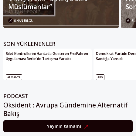
Müslümanlar”
Son
İLHAN BILGÜ
ELI
SON YÜKLENENLER
Bilet Kontrollerini Haritada Gösteren FreiFahren
Demokrat Partide Deri
Uygulaması Berlin’de Tartışma Yarattı
Sandığa Yansıdı
ALMANYA
ABD
PODCAST
Oksident : Avrupa Gündemine Alternatif
Bakış
Yayının tamamı