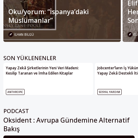
Eli
Oku/yorum: “İspanya’daki
Her
Müslümanlar”
Son
İLHAN BILGÜ
ELI
SON YÜKLENENLER
Yapay Zekâ Şirketlerinin Yeni Veri Madeni:
Jobcenter’ların İş Yükü
Kesilip Taranan ve İmha Edilen Kitaplar
Yapay Zekâ Destekli İti
ANTHROPIC
SOSYAL YARDIM
PODCAST
Oksident : Avrupa Gündemine Alternatif
Bakış