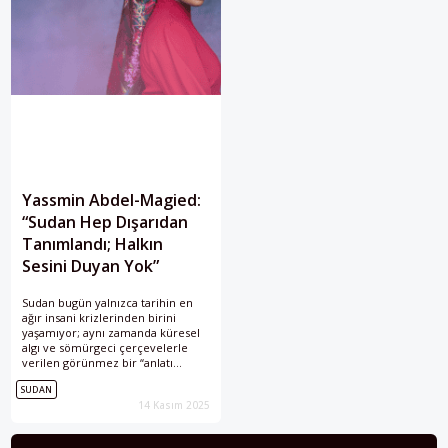
Yassmin Abdel-Magied:
“Sudan Hep Dışarıdan
Tanımlandı; Halkın
Sesini Duyan Yok”
Sudan bugün yalnızca tarihin en
ağır insani krizlerinden birini
yaşamıyor; aynı zamanda küresel
algı ve sömürgeci çerçevelerle
verilen görünmez bir “anlatı
savaşı”nın da merkezinde. Sudanlı
SUDAN
ve Avustrayalı yazar Yassmin
14 Kasım 2025
Abdel-Magied ile hem sahadaki
yıkımı hem diasporanın hafızayı
koruma mücadelesini konuştuk.