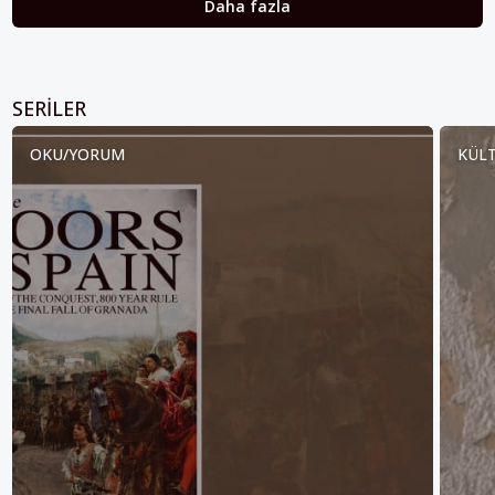
Daha fazla
SERILER
OKU/YORUM
KÜLT