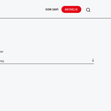
SON SAYI
ABONELIK
zar
ümü