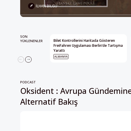
İLHAN BILGÜ
SON
Bilet Kontrollerini Haritada Gösteren
YÜKLENENLER
FreiFahren Uygulaması Berlin’de Tartışma
Yarattı
ALMANYA
PODCAST
Oksident : Avrupa Gündemin
Alternatif Bakış