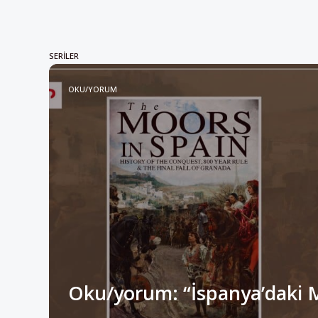
SERILER
OKU/YORUM
Oku/yorum: “İspanya’daki 