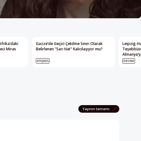
Afrika’daki
Gazze’de Geçici Çekilme Sınırı Olarak
Leipzig-Ha
eci Miras
Belirlenen “Sarı Hat” Kalıcılaşıyor mu?
Teşebbüsü
Almanya’ya
ATEŞKES
DRONE
Yayının tamamı