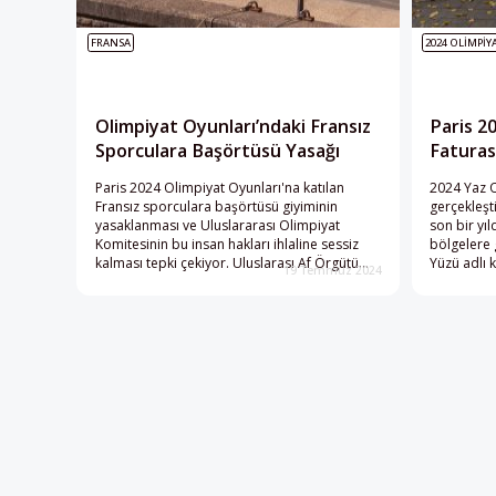
FRANSA
2024 OLIMPIY
Olimpiyat Oyunları’ndaki Fransız
Paris 2
Sporculara Başörtüsü Yasağı
Faturası
Paris 2024 Olimpiyat Oyunları'na katılan
2024 Yaz O
Fransız sporculara başörtüsü giyiminin
gerçekleşti
yasaklanması ve Uluslararası Olimpiyat
son bir yıl
Komitesinin bu insan hakları ihlaline sessiz
bölgelere 
kalması tepki çekiyor. Uluslarası Af Örgütü
Yüzü adlı k
19 Temmuz 2024
tarafından hazırlanan raporda, Fransa'da
durumu gö
laiklik ilkesinin bir ayrımcılık aygıtına
dönüştürüldüğü belirtildi.