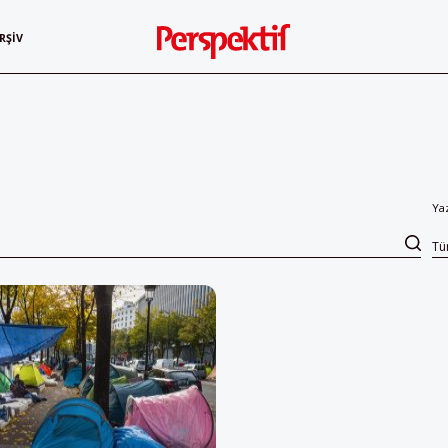
RŞIV
Ya
T