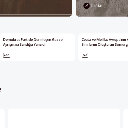
ELIF KILIÇ
Demokrat Partide Derinleşen Gazze
Ceuta ve Melilla: Avrupa’nın 
Ayrışması Sandığa Yansıdı
Sınırlarını Oluşturan Sömürg
ABD
FAS
e