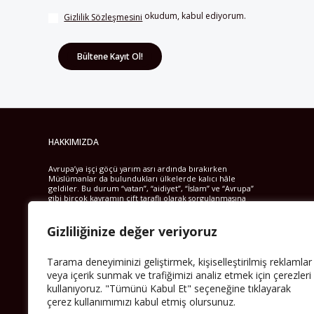
 okudum, kabul ediyorum.
Gizlilik Sözleşmesini
HAKKIMIZDA
Avrupa’ya işçi göçü yarım asrı ardında bırakırken
Müslümanlar da bulundukları ülkelerde kalıcı hâle
geldiler. Bu durum “vatan”, “aidiyet”, “İslam” ve “Avrupa”
gibi birçok kavramın çift taraflı olarak sorgulanmasına
neden oldu. Avrupa’da yerleşik bir Müslüman cemaatin
oluşması, hem yerleşik kültür ve siyasi düzen için, hem
Gizliliğinize değer veriyoruz
de Müslümanlar için yeni sorulara da kapı araladı.
Yazının devamı
Tarama deneyiminizi geliştirmek, kişiselleştirilmiş reklamlar
veya içerik sunmak ve trafiğimizi analiz etmek için çerezleri
kullanıyoruz. "Tümünü Kabul Et" seçeneğine tıklayarak
çerez kullanımımızı kabul etmiş olursunuz.