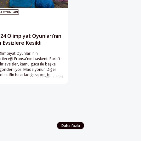
AT OYUNLARI
024 Olimpiyat Oyunları’nın
 Evsizlere Kesildi
limpiyat Oyunları'nın
rileceği Fransa'nın başkenti Paris'te
dır evsizler, kamu gücü ile başka
gönderiliyor. Madalyonun Diğer
olektifin hazırladığı rapor, bu
17 Temmuz 2024
zler önüne seriyor.
Daha fazla