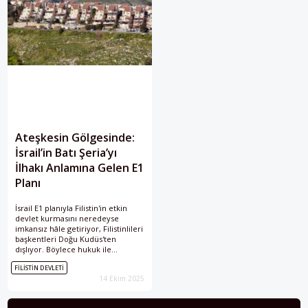
Ateşkesin Gölgesinde:
İsrail’in Batı Şeria’yı
İlhakı Anlamına Gelen E1
Planı
İsrail E1 planıyla Filistin'in etkin
devlet kurmasını neredeyse
imkansız hâle getiriyor, Filistinlileri
başkentleri Doğu Kudüs'ten
dışlıyor. Böylece hukuk ile
gerçeklik çatışıyor, bağlayıcı
FILISTIN DEVLETI
normlar ihlal edilirken uluslararası
14 Ekim 2025
kararlar uygulanmıyor.