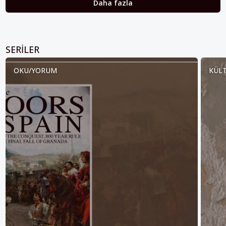
Daha fazla
SERILER
OKU/YORUM
KÜLT