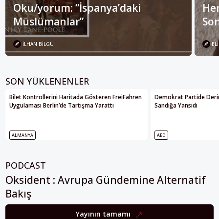
Oku/yorum: “İspanya’daki
Her
Müslümanlar”
Son
İLHAN BILGÜ
ELI
SON YÜKLENENLER
Bilet Kontrollerini Haritada Gösteren FreiFahren
Demokrat Partide Deri
Uygulaması Berlin’de Tartışma Yarattı
Sandığa Yansıdı
ALMANYA
ABD
PODCAST
Oksident : Avrupa Gündemine Alternatif
Bakış
Yayının tamamı