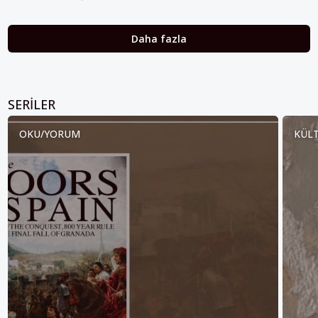
Daha fazla
SERILER
OKU/YORUM
KÜLT