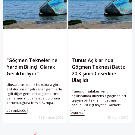
“Göçmen Teknelerine
Tunus Açıklarında
Yardım Bilinçli Olarak
Göçmen Teknesi Battı:
Geciktiriliyor”
20 Kişinin Cesedine
Ulaşıldı
Uluslararası deniz hukukuna göre
acil durum sinyali veren gemilerle
Tunus'un Safakes kenti
ilgili diğer gemileri bilgilendirme
açıklaraında düzensiz göçmenleri
ve hemen müdahalede bulunma
taşıyan bir teknenin batması
zorunluluğuna karşın Avrupa
sonucu 20 kişi hayatını kaybetti.
ülkelerinin bu protokolü yerine
DÜZENSIZ GÖÇ
getirmeyerek bilinçli şekilde
AKDENIZ
göçmen teknelerine yardımı
26 Haziran 2023
25 Aralık 2020
geciktirdiği belirtiliyor.