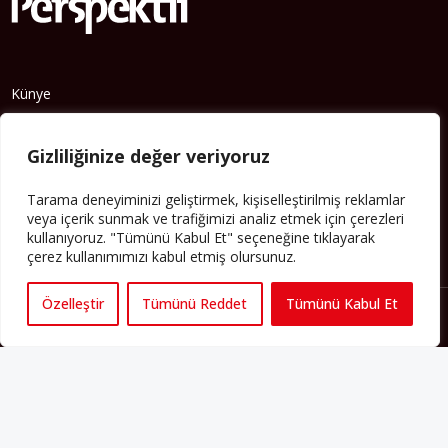
Künye
Yorum Kuralları
Abonelik
Gizliliğinize değer veriyoruz
İletişim
Hakkımızda
Tarama deneyiminizi geliştirmek, kişiselleştirilmiş reklamlar
İş İlanları
veya içerik sunmak ve trafiğimizi analiz etmek için çerezleri
kullanıyoruz. "Tümünü Kabul Et" seçeneğine tıklayarak
Erişilebilirlik
çerez kullanımımızı kabul etmiş olursunuz.
Copyright 2025 perspektif.eu.
Yayınlanan haber, yazı ve
Özelleştir
Tümünü Reddet
Tümünü Kabul Et
görsellerin tüm hakları Perspektif web sitesine aittir. İzin
alınmadan ve kaynak gösterilmeden iktibas edilemez. Ayrıca
metinlerde yer alan fikirler yazarlarına aittir; Perspektif’in editoryal
politikasını yansıtmayabilir.
Regeneration and Development
6C
Gizlilik Sözleşmesi
Şartlar & Koşullar