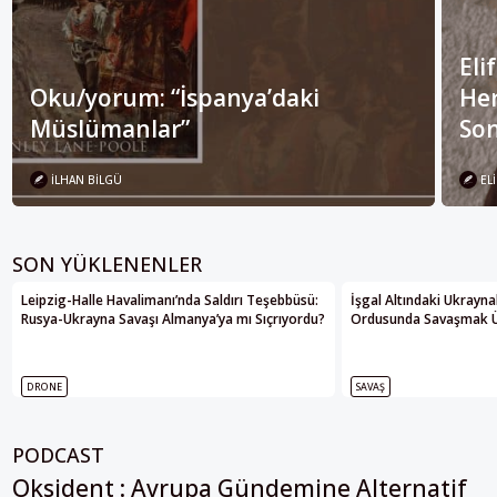
Eli
Oku/yorum: “İspanya’daki
Her
Müslümanlar”
Son
İLHAN BILGÜ
ELI
SON YÜKLENENLER
Leipzig-Halle Havalimanı’nda Saldırı Teşebbüsü:
İşgal Altındaki Ukrayna
Rusya-Ukrayna Savaşı Almanya’ya mı Sıçrıyordu?
Ordusunda Savaşmak Üze
DRONE
SAVAŞ
PODCAST
Oksident : Avrupa Gündemine Alternatif
Bakış