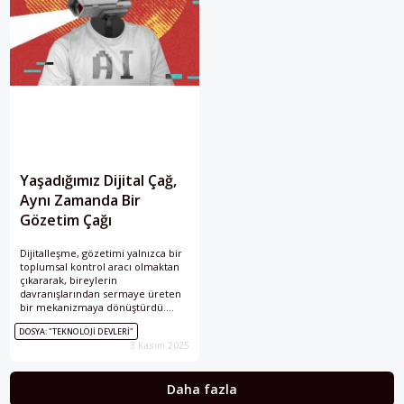
Yaşadığımız Dijital Çağ,
Aynı Zamanda Bir
Gözetim Çağı
Dijitalleşme, gözetimi yalnızca bir
toplumsal kontrol aracı olmaktan
çıkararak, bireylerin
davranışlarından sermaye üreten
bir mekanizmaya dönüştürdü.
Prof. Dr. Fabien Granjon dijital
DOSYA: "TEKNOLOJI DEVLERI"
çağda gözetimin yerini analiz
3 Kasım 2025
ediyor.
Daha fazla