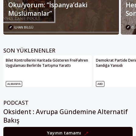
Oku/yorum: “İspanya’daki
Her
Müslümanlar”
Son
İLHAN BILGÜ
ELI
SON YÜKLENENLER
Bilet Kontrollerini Haritada Gösteren FreiFahren
Demokrat Partide Deri
Uygulaması Berlin’de Tartışma Yarattı
Sandığa Yansıdı
ALMANYA
ABD
PODCAST
Oksident : Avrupa Gündemine Alternatif
Bakış
Yayının tamamı