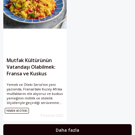
Mutfak Kültürünün
Vatandaşı Olabilmek:
Fransa ve Kuskus
Yemek ve Öteki Serisi’nin yeni
yazısında, Fransa’daki Kuzey Afrika
mutfaklarını ele alıyoruz ve kuskus
yemeğinin millilik ve ötekilik
ölçütleriyle geçirdiği serüvenine
bakıyoruz.
YEMEK VE ÖTEKİ
9 Haziran 2023
Daha fazla