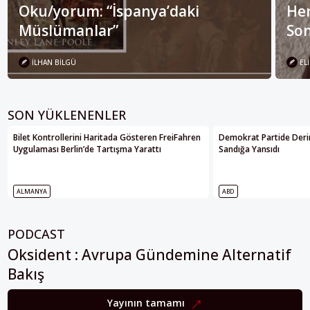
Oku/yorum: “İspanya’daki
Her
Müslümanlar”
Son
İLHAN BILGÜ
ELI
SON YÜKLENENLER
Bilet Kontrollerini Haritada Gösteren FreiFahren
Demokrat Partide Deri
Uygulaması Berlin’de Tartışma Yarattı
Sandığa Yansıdı
ALMANYA
ABD
PODCAST
Oksident : Avrupa Gündemine Alternatif
Bakış
Yayının tamamı