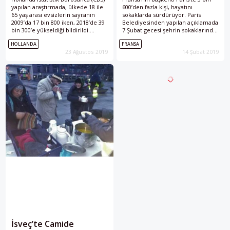
yapılan araştırmada, ülkede 18 ile
600’den fazla kişi, hayatını
65 yaş arası evsizlerin sayısının
sokaklarda sürdürüyor. Paris
2009’da 17 bin 800 iken, 2018’de 39
Belediyesinden yapılan açıklamada
bin 300’e yükseldiği bildirildi.
7 Şubat gecesi şehrin sokaklarında
Araştırmada, evsizlerin yüzde
ve metro istasyonlarında yapılan
HOLLANDA
FRANSA
57’sinin göçmen kökenli olduğu,
“evsizlerin tespiti” taramasına dair
23 Ağustos 2019
14 Şubat 2019
Batılı olmayan göçmen kökenli
rakamlar paylaşıldı. Paris‘te ikinci
evsizlerin sayısının ise yaklaşık üç
kez gerçekleştirilen taramada, 2
kat artarak 6 bin 500’den 18 bin
bin 232 kişinin sokaklarda, 751
300’e çıktığı belirtildi. Bu kişilerin
kişinin tren garları, metro
yüzde 16’sını kadınların
istasyonları ve araç parkları ve
oluşturduğu
hastanelerin acilleri gibi kapalı
kamu mekanlarında ve 639
İsveç’te Camide