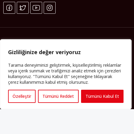
Gizliliğinize değer veriyoruz
Tarama deneyiminizi geliştirmek, kişiselleştirilmiş reklamlar
veya içerik sunmak ve trafiğimizi analiz etmek için çerezleri
Künye
kullanıyoruz. "Tümünü Kabul Et" seçeneğine tıklayarak
Yorum Kuralları
çerez kullanımımızı kabul etmiş olursunuz.
Abonelik
Özelleştir
Tümünü Reddet
Tümünü Kabul Et
İletişim
Hakkımızda
İş İlanları
Erişilebilirlik