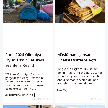
Paris 2024 Olimpiyat
Müslüman İş İnsanı
Oyunları’nın Faturası
Otelini Evsizlere Açtı
Evsizlere Kesildi
Belçika’nın başkenti Brüksel’de
otelinin kapılarını evsizlere açan 68
2024 Yaz Olimpiyat Oyunları'nın
yaşındaki iş insanı Faslı Ahmed bin
gerçekleştirileceği Fransa'nın
Abdurrahman, geceleri de şahsi
başkenti Paris'te son bir yıldır
aracıyla muhtaçlara ekmek
evsizler, kamu gücü ile başka
dağıtarak İslam’ın gereğini yaptığını
bölgelere gönderiliyor.
BELÇIKA
söylüyor. Ahmed bin
Madalyonun Diğer Yüzü adlı
Abdurrahman, Brüksel’in
2024 OLIMPIYAT OYUNLARI
kolektifin hazırladığı rapor, bu
merkezindeki turistik Grand
17 Temmuz 2024
5 Kasım 2021
durumu gözler önüne seriyor.
Place’e çıkan, dar ve renkli
sokakların birinde 27 yıldır otel