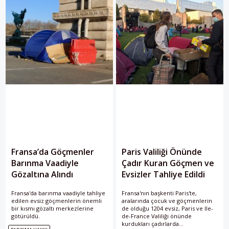
işletiyor. Fas’ın Cebelitarık
kıyısındaki Tanca şehrinde doğan
Abdurrahman, Belçika’ya geldiği ilk
yıllarda
Fransa’da Göçmenler
Paris Valiliği Önünde
Barınma Vaadiyle
Çadır Kuran Göçmen ve
Gözaltına Alındı
Evsizler Tahliye Edildi
Fransa'da barınma vaadiyle tahliye
Fransa'nın başkenti Paris'te,
edilen evsiz göçmenlerin önemli
aralarında çocuk ve göçmenlerin
bir kısmı gözaltı merkezlerine
de olduğu 1204 evsiz, Paris ve Ile-
götürüldü.
de-France Valiliği önünde
kurdukları çadırlarda