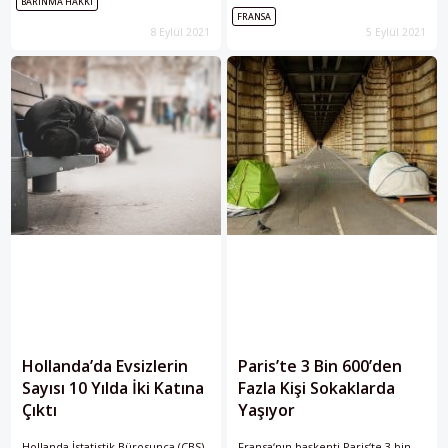
BARINMA HAKKI
bekleyişlerinin 4'üncü gününde
FRANSA
geçici konaklama imkanı
8 Eylül 2021
5 Eylül 2021
sağlanmak üzere tahliye edildi.
Hollanda’da Evsizlerin
Paris’te 3 Bin 600’den
Sayısı 10 Yılda İki Katına
Fazla Kişi Sokaklarda
Çıktı
Yaşıyor
Hollanda İstatistik Bürosunca (CBS)
Fransa‘nın başkenti Paris‘te 3 bin