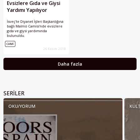
Evsizlere Gıda ve Giysi
Yardımı Yapılıyor
İsveç'te Diyanet İşleri Başkanlığına
bağlı Malmö Camisi'nde evsizlere
gıda ve giysi yardımında
bulunuldu.
CAMI
26 Kasım 2018
Daha fazla
SERILER
OKU/YORUM
KÜLT