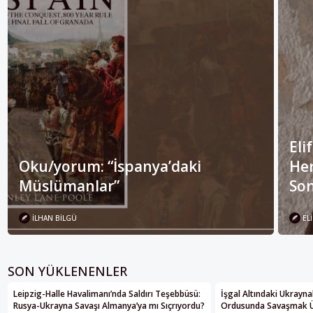
Eli
Oku/yorum: “İspanya’daki
Her
Müslümanlar”
Son
İLHAN BILGÜ
ELI
SON YÜKLENENLER
Leipzig-Halle Havalimanı’nda Saldırı Teşebbüsü:
İşgal Altındaki Ukrayna
Rusya-Ukrayna Savaşı Almanya’ya mı Sıçrıyordu?
Ordusunda Savaşmak Üze