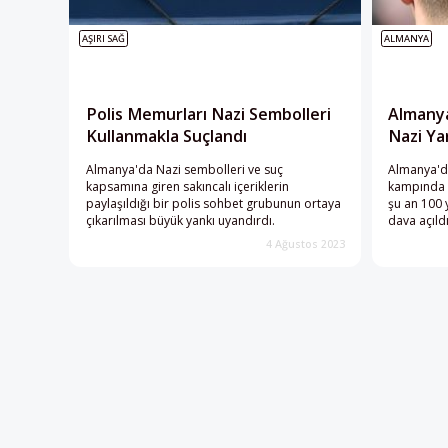
AŞIRI SAĞ
ALMANYA
Polis Memurları Nazi Sembolleri
Almanya
Kullanmakla Suçlandı
Nazi Ya
Almanya'da Nazi sembolleri ve suç
Almanya'da
kapsamına giren sakıncalı içeriklerin
kampında g
paylaşıldığı bir polis sohbet grubunun ortaya
şu an 100 
çıkarılması büyük yankı uyandırdı.
dava açıldı
4 Ağustos 2023