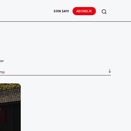
SON SAYI
ABONELIK
zar
ümü