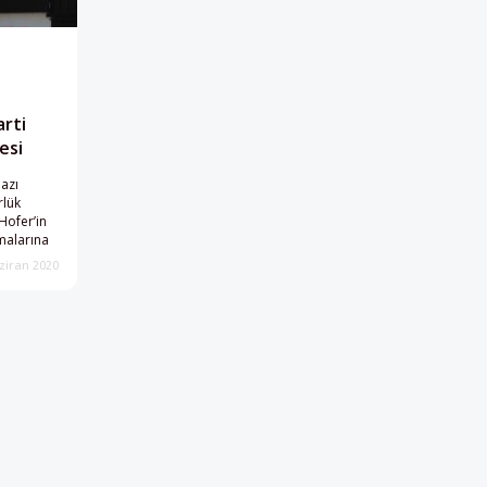
arti
esi
azı
rlük
Hofer’in
amalarına
ziran 2020