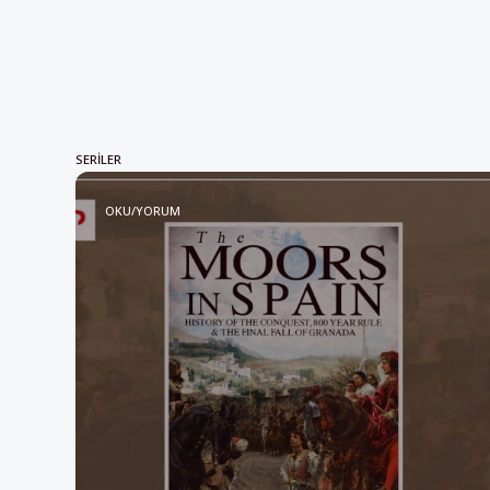
SERILER
OKU/YORUM
Oku/yorum: “İspanya’daki 