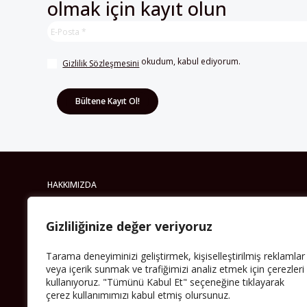
 okudum, kabul ediyorum.
Gizlilik Sözleşmesini
HAKKIMIZDA
Avrupa’ya işçi göçü yarım asrı ardında bırakırken
Müslümanlar da bulundukları ülkelerde kalıcı hâle
geldiler. Bu durum “vatan”, “aidiyet”, “İslam” ve “Avrupa”
gibi birçok kavramın çift taraflı olarak sorgulanmasına
neden oldu. Avrupa’da yerleşik bir Müslüman cemaatin
oluşması, hem yerleşik kültür ve siyasi düzen için, hem
Gizliliğinize değer veriyoruz
de Müslümanlar için yeni sorulara da kapı araladı.
Yazının devamı
Tarama deneyiminizi geliştirmek, kişiselleştirilmiş reklamlar
veya içerik sunmak ve trafiğimizi analiz etmek için çerezleri
kullanıyoruz. "Tümünü Kabul Et" seçeneğine tıklayarak
çerez kullanımımızı kabul etmiş olursunuz.