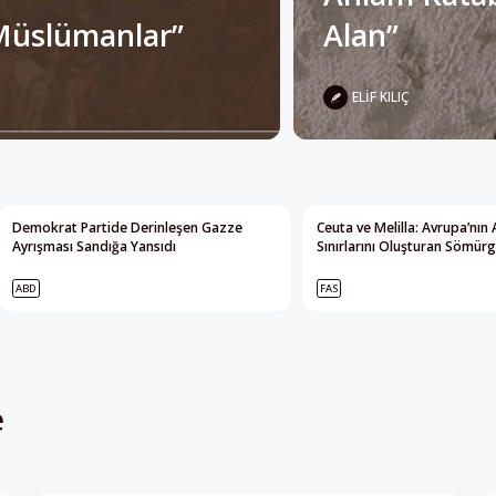
ELIF KILIÇ
Demokrat Partide Derinleşen Gazze
Ceuta ve Melilla: Avrupa’nın 
Ayrışması Sandığa Yansıdı
Sınırlarını Oluşturan Sömürg
ABD
FAS
e