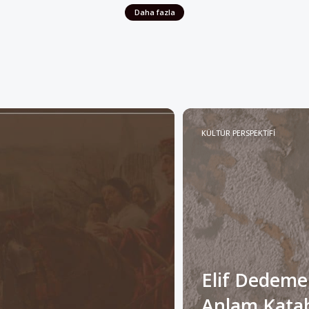
KÜLTÜR PERSPEKTİFİ
Elif Dedeme
Anlam Katabi
Müslümanlar”
Alan”