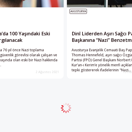
AVUSTURYA
’da 100 Yaşındaki Eski
Dinî Liderden Aşırı Sağcı P
rgılanacak
Başkanına “Nazi” Benzetm
 76 yıl önce Nazi toplama
Avusturya Evanjelik Cemaati Baş Pap
üvenlik görevlisi olarak çalışan ve
Thomas Hennefeld, aşırı sağcı Özgü
yaşında olan eski bir Nazi hakkında
Partisi (FPÖ) Genel Başkanı Norbert 
.
Kur’an-ı Kerim’e yönelik menfi açıkl
tepki göstererek ifadelerinin "Nazi
2 Ağustos 2021
19 Ha
diksiyonunu çağrıştırdığını" belirtti.
Daha fazla