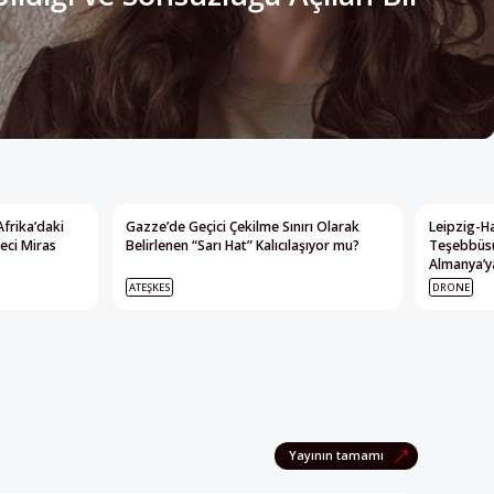
Afrika’daki
Gazze’de Geçici Çekilme Sınırı Olarak
Leipzig-Ha
eci Miras
Belirlenen “Sarı Hat” Kalıcılaşıyor mu?
Teşebbüsü
Almanya’ya
ATEŞKES
DRONE
Yayının tamamı