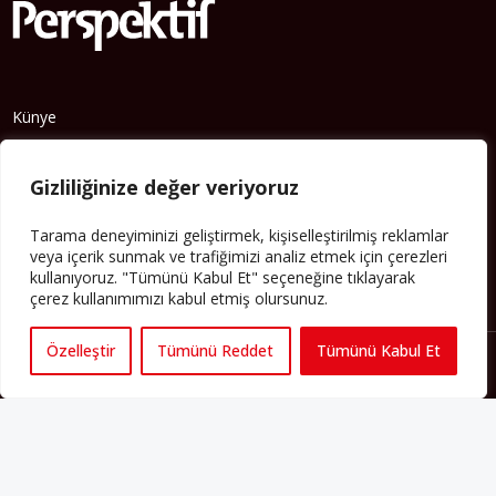
Künye
Yorum Kuralları
Abonelik
Gizliliğinize değer veriyoruz
İletişim
Tarama deneyiminizi geliştirmek, kişiselleştirilmiş reklamlar
Hakkımızda
veya içerik sunmak ve trafiğimizi analiz etmek için çerezleri
kullanıyoruz. "Tümünü Kabul Et" seçeneğine tıklayarak
İş İlanları
çerez kullanımımızı kabul etmiş olursunuz.
Erişilebilirlik
Özelleştir
Tümünü Reddet
Tümünü Kabul Et
Copyright 2025 perspektif.eu.
Yayınlanan haber, yazı ve
görsellerin tüm hakları Perspektif web sitesine aittir. İzin
alınmadan ve kaynak gösterilmeden iktibas edilemez. Ayrıca
metinlerde yer alan fikirler yazarlarına aittir; Perspektif’in editoryal
politikasını yansıtmayabilir.
Regeneration and Development
6C