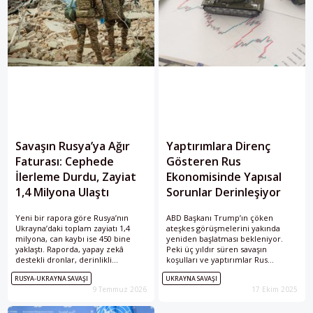
Savaşın Rusya’ya Ağır
Yaptırımlara Direnç
Faturası: Cephede
Gösteren Rus
İlerleme Durdu, Zayiat
Ekonomisinde Yapısal
1,4 Milyona Ulaştı
Sorunlar Derinleşiyor
Yeni bir rapora göre Rusya’nın
ABD Başkanı Trump’ın çöken
Ukrayna’daki toplam zayiatı 1,4
ateşkes görüşmelerini yakında
milyona, can kaybı ise 450 bine
yeniden başlatması bekleniyor.
yaklaştı. Raporda, yapay zekâ
Peki üç yıldır süren savaşın
destekli dronlar, derinlikli
koşulları ve yaptırımlar Rus
savunma hatları ve yavaşlayan kara
ekonomisini nasıl etkiledi? Kısa
RUSYA-UKRAYNA SAVAŞI
UKRAYNA SAVAŞI
harekâtı nedeniyle Rus ordusunun
vadede dayanıklı görünen Rusya,
9 Temmuz 2026
17 Ekim 2025
cephede askerî inisiyatifi büyük
uzun vadede ciddi kırılganlık
ölçüde kaybettiği belirtilirken,
sinyalleri veriyor.
artan maliyetlere rağmen Putin