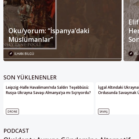
Eli
Oku/yorum: “İspanya’daki
Her
Müslümanlar”
Son
İLHAN BILGÜ
ELI
SON YÜKLENENLER
Leipzig-Halle Havalimanı’nda Saldırı Teşebbüsü:
İşgal Altındaki Ukrayna
Rusya-Ukrayna Savaşı Almanya’ya mı Sıçrıyordu?
Ordusunda Savaşmak Üze
DRONE
SAVAŞ
PODCAST