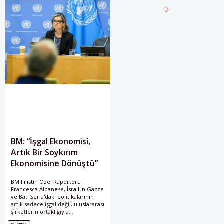
yönetiminin savaşı tırmandırma
ihtimalinin sürdüğü
değerlendiriliyor.
BM: “İşgal Ekonomisi,
Artık Bir Soykırım
Ekonomisine Dönüştü”
BM Filistin Özel Raportörü
Francesca Albanese, İsrail'in Gazze
ve Batı Şeria'daki politikalarının
artık sadece işgal değil, uluslararası
şirketlerin ortaklığıyla
kurumsallaşmış bir "soykırım