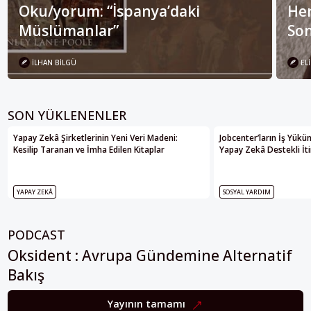
Oku/yorum: “İspanya’daki
Her
Müslümanlar”
Son
İLHAN BILGÜ
ELI
SON YÜKLENENLER
Yapay Zekâ Şirketlerinin Yeni Veri Madeni:
Jobcenter’ların İş Yükü
Kesilip Taranan ve İmha Edilen Kitaplar
Yapay Zekâ Destekli İti
YAPAY ZEKÂ
SOSYAL YARDIM
PODCAST
Oksident : Avrupa Gündemine Alternatif
Bakış
Yayının tamamı