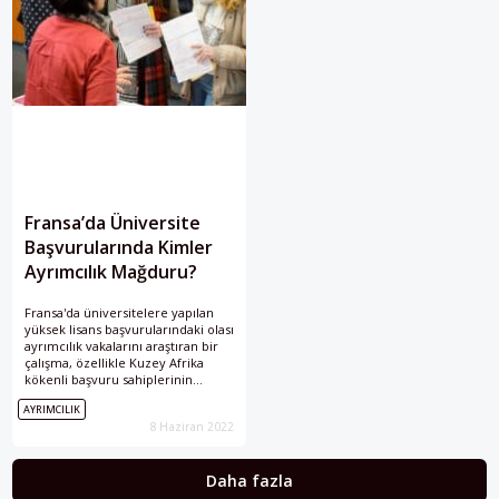
Fransa’da Üniversite
Başvurularında Kimler
Ayrımcılık Mağduru?
Fransa'da üniversitelere yapılan
yüksek lisans başvurularındaki olası
ayrımcılık vakalarını araştıran bir
çalışma, özellikle Kuzey Afrika
kökenli başvuru sahiplerinin
dezavantajlı olduğunu ortaya
AYRIMCILIK
koyuyor.
8 Haziran 2022
Daha fazla