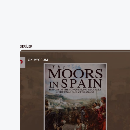
SERILER
OKU/YORUM
Oku/yorum: “İspanya’daki 