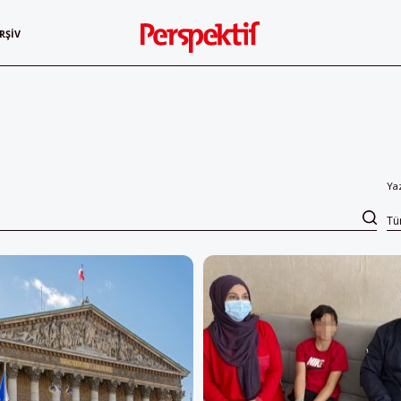
RŞIV
Ya
T