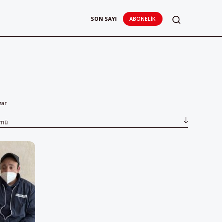
SON SAYI
ABONELIK
zar
ümü