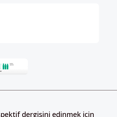
pektif dergisini edinmek için
irsiniz!