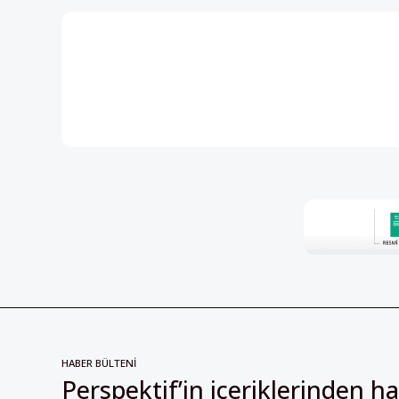
HABER BÜLTENİ
Perspektif’in içeriklerinden h
olmak için kayıt olun