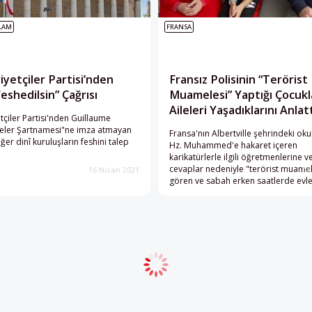
SLAM
FRANSA
yetçiler Partisi’nden
Fransız Polisinin “Terörist
eshedilsin” Çağrısı
Muamelesi” Yaptığı Çocukl
Aileleri Yaşadıklarını Anlat
çiler Partisi'nden Guillaume
İlkeler Şartnamesi"ne imza atmayan
Fransa'nın Albertville şehrindeki oku
ğer dinî kuruluşların feshini talep
Hz. Muhammed'e hakaret içeren
karikatürlerle ilgili öğretmenlerine ve
cevaplar nedeniyle "terörist muamel
16 Nisan 2021
7 
gören ve sabah erken saatlerde evler
tarafından basılarak karakolda sor
yaşındaki 3'ü Türk, 1'i Mağrip kökenl
ve aileleri yaşadıkları dehşeti anlattı.
Daha fazla