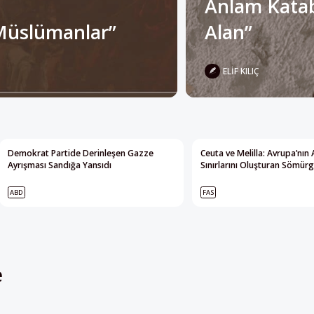
ELIF KILIÇ
Demokrat Partide Derinleşen Gazze
Ceuta ve Melilla: Avrupa’nın 
Ayrışması Sandığa Yansıdı
Sınırlarını Oluşturan Sömürg
ABD
FAS
e