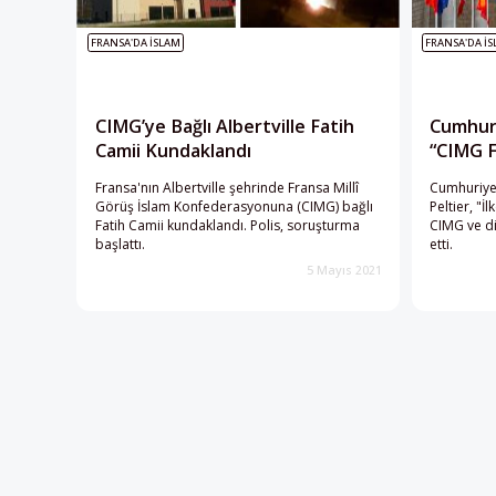
FRANSA'DA İSLAM
FRANSA'DA İ
CIMG’ye Bağlı Albertville Fatih
Cumhuri
Camii Kundaklandı
“CIMG F
Fransa'nın Albertville şehrinde Fransa Millî
Cumhuriyet
Görüş İslam Konfederasyonuna (CIMG) bağlı
Peltier, "
Fatih Camii kundaklandı. Polis, soruşturma
CIMG ve di
başlattı.
etti.
5 Mayıs 2021