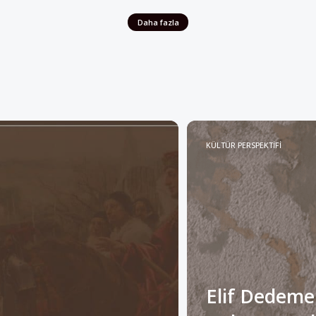
KÜLTÜR PERSPEKTİFİ
Elif Dedeme
Anlam Katabi
Müslümanlar”
Alan”