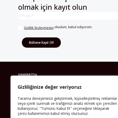
 okudum, kabul ediyorum.
Gizlilik Sözleşmesini
HAKKIMIZDA
Avrupa’ya işçi göçü yarım asrı ardında bırakırken
Müslümanlar da bulundukları ülkelerde kalıcı hâle
geldiler. Bu durum “vatan”, “aidiyet”, “İslam” ve “Avrupa”
gibi birçok kavramın çift taraflı olarak sorgulanmasına
neden oldu. Avrupa’da yerleşik bir Müslüman cemaatin
Gizliliğinize değer veriyoruz
oluşması, hem yerleşik kültür ve siyasi düzen için, hem
de Müslümanlar için yeni sorulara da kapı araladı.
Tarama deneyiminizi geliştirmek, kişiselleştirilmiş reklamlar
Yazının devamı
veya içerik sunmak ve trafiğimizi analiz etmek için çerezleri
kullanıyoruz. "Tümünü Kabul Et" seçeneğine tıklayarak
çerez kullanımımızı kabul etmiş olursunuz.