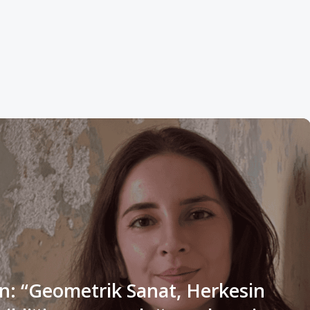
n: “Geometrik Sanat, Herkesin
ldiği ve Sonsuzluğa Açılan Bir