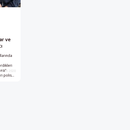
ar ve
tı
llarında
rdikleri
esi"
Kasım 2020
i polis
gulanan 10
i 4 çocuk