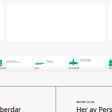
ABONE OLUN
aberdar
Her ay Pers
abone olabil