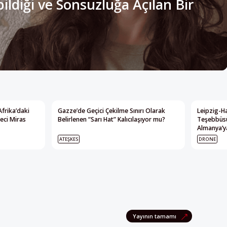
Afrika’daki
Gazze’de Geçici Çekilme Sınırı Olarak
Leipzig-Ha
eci Miras
Belirlenen “Sarı Hat” Kalıcılaşıyor mu?
Teşebbüsü
Almanya’ya
ATEŞKES
DRONE
Yayının tamamı