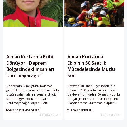
Alman Kurtarma Ekibi
Alman Kurtarma
Dönüyor: “Deprem
Ekibinin 50 Saatlik
Bölgesindeki İnsanları
Mücadelesinde Mutlu
Unutmayacağız”
Son
Depremin ikinci günü bölgeye
Hatay'ın Kırıkhan ilçesindeki bir
giden Alman arama kurtarma ekibi
enkazda 100 saattir kurtarılmaya
bugün çalışmalarını sona erdirdi.
bekleyen bir kadın, 50 saatlik zorlu
“Afet bölgesindeki insanları
bir çalışmanın ardından kendisine
unutmayacağız” diyen ISAR
ulaşan arama kurtarma ekipleri
ekibinde yer alan Paul-Philipp
tarafından enkazdan çıkarıldı.
DOSYA: "DEPREM VE ÖTESI"
TÜRKIYE'DE DEPREM
Braun havalaanında Perspektif'in
13 Şubat 2023
10 Şubat 2023
sorularını cevapladı.