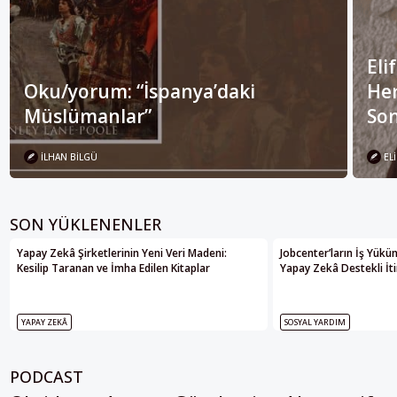
Eli
Oku/yorum: “İspanya’daki
Her
Müslümanlar”
Son
İLHAN BILGÜ
ELI
SON YÜKLENENLER
Yapay Zekâ Şirketlerinin Yeni Veri Madeni:
Jobcenter’ların İş Yükü
Kesilip Taranan ve İmha Edilen Kitaplar
Yapay Zekâ Destekli İti
YAPAY ZEKÂ
SOSYAL YARDIM
PODCAST