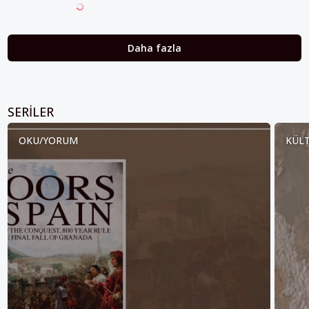
Daha fazla
SERILER
OKU/YORUM
KÜLT