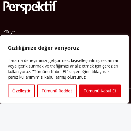
Künye
Yorum Kuralları
Gizliliğinize değer veriyoruz
Abonelik
İletişim
Tarama deneyiminizi geliştirmek, kişiselleştirilmiş reklamlar
Hakkımızda
veya içerik sunmak ve trafiğimizi analiz etmek için çerezleri
kullanıyoruz. "Tümünü Kabul Et" seçeneğine tıklayarak
İş İlanları
çerez kullanımımızı kabul etmiş olursunuz.
Erişilebilirlik
Özelleştir
Tümünü Reddet
Tümünü Kabul Et
Copyright 2025 perspektif.eu.
Yayınlanan haber, yazı ve
görsellerin tüm hakları Perspektif web sitesine aittir. İzin
alınmadan ve kaynak gösterilmeden iktibas edilemez. Ayrıca
metinlerde yer alan fikirler yazarlarına aittir; Perspektif’in editoryal
politikasını yansıtmayabilir.
Regeneration and Development
6C