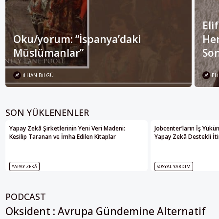
Eli
Oku/yorum: “İspanya’daki
Her
Müslümanlar”
Son
İLHAN BILGÜ
ELI
SON YÜKLENENLER
Yapay Zekâ Şirketlerinin Yeni Veri Madeni:
Jobcenter’ların İş Yükü
Kesilip Taranan ve İmha Edilen Kitaplar
Yapay Zekâ Destekli İti
YAPAY ZEKÂ
SOSYAL YARDIM
PODCAST
Oksident : Avrupa Gündemine Alternatif