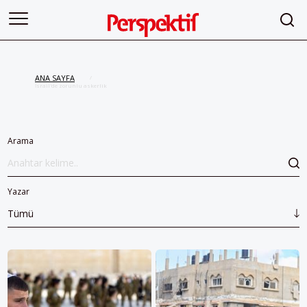
ANA SAYFA
/
İsrail'de zorunlu askerlik
Arama
Yazar
Tümü