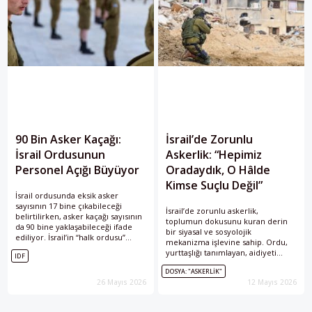
90 Bin Asker Kaçağı:
İsrail’de Zorunlu
İsrail Ordusunun
Askerlik: “Hepimiz
Personel Açığı Büyüyor
Oradaydık, O Hâlde
Kimse Suçlu Değil”
İsrail ordusunda eksik asker
sayısının 17 bine çıkabileceği
İsrail’de zorunlu askerlik,
belirtilirken, asker kaçağı sayısının
toplumun dokusunu kuran derin
da 90 bine yaklaşabileceği ifade
bir siyasal ve sosyolojik
ediliyor. İsrail’in “halk ordusu”
mekanizma işlevine sahip. Ordu,
doktrinini sınayan kriz, Haredi
yurttaşlığı tanımlayan, aidiyeti
IDF
muafiyeti ve zorunlu hizmet süresi
hiyerarşik biçimde dağıtan ve
tartışmalarını yeniden gündeme
DOSYA: "ASKERLIK"
güvenliği gündelik hayatın
taşıdı.
26 Mayıs 2026
12 Mayıs 2026
merkezine yerleştiren bir yapı.
Aynı yapı, savaş ve işgal pratiklerini
de sıradanlaştırıyor.