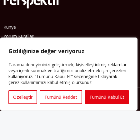
Künye
Yorum Kuralları
Abonelik
Gizliliğinize değer veriyoruz
İletişim
Hakkımızda
Tarama deneyiminizi geliştirmek, kişiselleştirilmiş reklamlar
veya içerik sunmak ve trafiğimizi analiz etmek için çerezleri
İş İlanları
kullanıyoruz. "Tümünü Kabul Et" seçeneğine tıklayarak
Erişilebilirlik
çerez kullanımımızı kabul etmiş olursunuz.
Copyright 2025 perspektif.eu.
Yayınlanan haber, yazı ve
Özelleştir
Tümünü Reddet
Tümünü Kabul Et
görsellerin tüm hakları Perspektif web sitesine aittir. İzin
alınmadan ve kaynak gösterilmeden iktibas edilemez. Ayrıca
metinlerde yer alan fikirler yazarlarına aittir; Perspektif’in editoryal
politikasını yansıtmayabilir.
Regeneration and Development
6C
Gizlilik Sözleşmesi
Şartlar & Koşullar