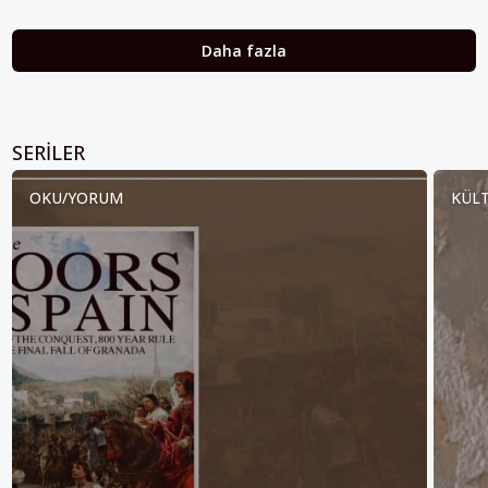
Daha fazla
SERILER
OKU/YORUM
KÜLT